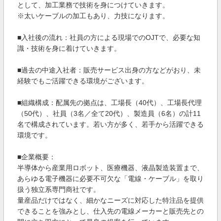
として、加工業務で技術を身につけていきます。
※太いケーブルの加工もあり、力技になります。
■入社後の流れ：社員の方による現場でのOJTで、必要な知
識・技術を身に着けていきます。
■過去の中途入社者：販売サービス出身の方などがおり、未
経験でもご活躍できる環境がございます。
■組織構成：配属先の拠点は、工場長（40代）、工場長代理
（50代）、社員（3名／全て20代）、製造員（6名）の計11
名で構成されています。若い方が多く、若手から活躍できる
環境です。
■企業概要：
半導体から産業用ロボット、医療機器、液晶製造装置まで、
あらゆる電子機器に必要不可欠な「電線・ケーブル」を取り
扱う独立系専門商社です。
量産品だけではなく、細かなニーズに対応した特注品を提供
できることを強みとし、仕入先の電線メーカーと販売先との