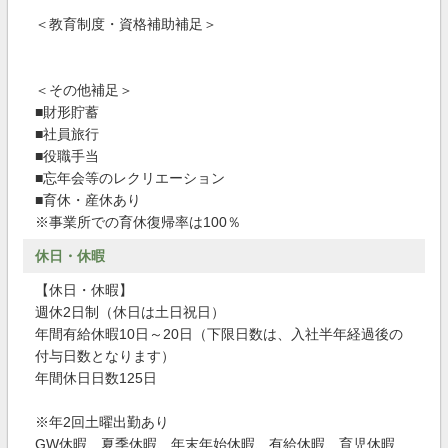
＜教育制度・資格補助補足＞
＜その他補足＞
■財形貯蓄
■社員旅行
■役職手当
■忘年会等のレクリエーション
■育休・産休あり
※事業所での育休復帰率は100％
休日・休暇
【休日・休暇】
週休2日制（休日は土日祝日）
年間有給休暇10日～20日（下限日数は、入社半年経過後の
付与日数となります）
年間休日日数125日
※年2回土曜出勤あり
GW休暇、夏季休暇、年末年始休暇、有給休暇、育児休暇