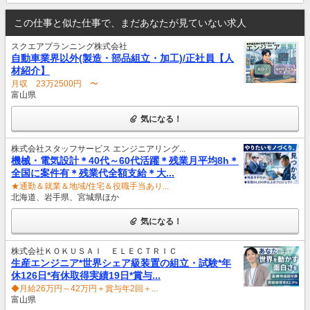
この仕事と似た仕事で、まだあなたが見ていない求人
スクエアプランニング株式会社
自動車業界以外(製造・部品組立・加工)/正社員【人
材紹介】
月収 23万2500円 〜
富山県
気になる！
株式会社スタッフサービス エンジニアリング...
機械・電気設計＊40代～60代活躍＊残業月平均8h＊
全国に案件有＊残業代全額支給＊大...
★通勤＆就業＆地域/住宅＆役職手当あり...
北海道、岩手県、宮城県ほか
気になる！
株式会社ＫＯＫＵＳＡＩ ＥＬＥＣＴＲＩＣ
生産エンジニア*世界シェア級装置の組立・試験*年
休126日*有休取得実績19日*賞与...
◆月給26万円～42万円＋賞与年2回＋...
富山県