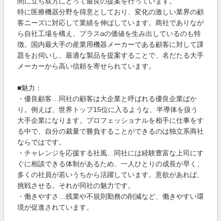
間に立ち双方にとって最良の提案を行っています。
特に医療機器分野を得意としており、変化の激しい業界の顧
客ニーズに対応して業績を伸ばしています。商社でありなが
ら自社工場を構え、プラスαの価値を生み出しているのも特
徴。国内最大手の産業用機器メーカーである顧客に対して課
題をお伺いし、最適な製品を提案することで、名だたる大手
メーカーから高い信頼を寄せられています。
■魅力：
・優良顧客…同社の顧客は大企業と呼ばれる優良企業ばか
り。例えば、世界トップ15位に入るような、半導体を扱う
大手企業になります。プロフェッショナルを相手に仕事をす
る中で、自分の裁量で勝負することができるのは独立系商社
ならではです。
・チャレンジを応援する社風…同社には経験豊富な上司にす
ぐに相談できる体制があるため、一人ひとりの成長が早く、
多くの社員が若いうちから活躍しています。意欲があれば、
挑戦させる。それが同社の魅力です。
・働きやすさ…残業や不規則勤務の削減など、働きやすい環
境が促進されています。