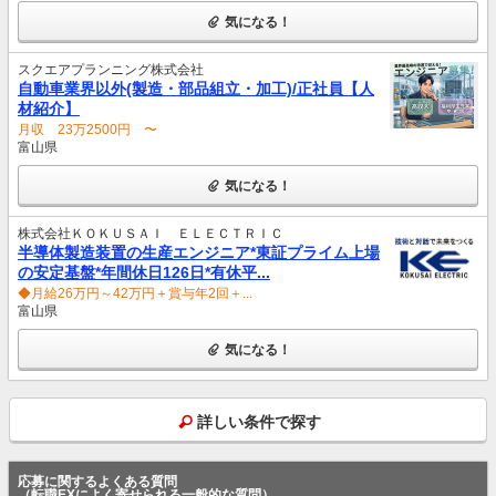
気になる！
スクエアプランニング株式会社
自動車業界以外(製造・部品組立・加工)/正社員【人
材紹介】
月収 23万2500円 〜
富山県
気になる！
株式会社ＫＯＫＵＳＡＩ ＥＬＥＣＴＲＩＣ
半導体製造装置の生産エンジニア*東証プライム上場
の安定基盤*年間休日126日*有休平...
◆月給26万円～42万円＋賞与年2回＋...
富山県
気になる！
詳しい条件で探す
応募に関するよくある質問
（転職EXによく寄せられる一般的な質問）