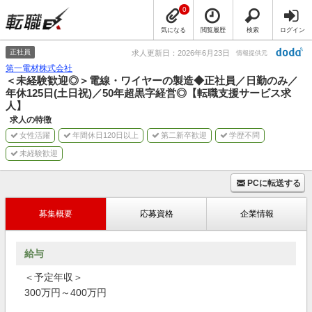
0
気になる
閲覧履歴
検索
ログイン
正社員
求人更新日：2026年6月23日
情報提供元
第一電材株式会社
＜未経験歓迎◎＞電線・ワイヤーの製造◆正社員／日勤のみ／
年休125日(土日祝)／50年超黒字経営◎【転職支援サービス求
人】
求人の特徴
女性活躍
年間休日120日以上
第二新卒歓迎
学歴不問
未経験歓迎
PCに転送する
募集概要
応募資格
企業情報
給与
＜予定年収＞
300万円～400万円