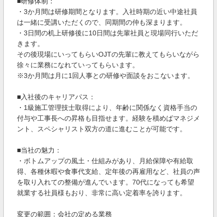
■研修体制：
・3か月間は研修期間となります。入社時期の近い中途社員
は一緒に受講いただくので、同期間の仲も深まります。
・3日間の机上研修後に10日間は先輩社員と現場同行いただ
きます。
その後現場にいってもらいOJTの先輩に教えてもらいながら
徐々に業務になれていってもらいます。
※3か月間は月に1回人事との研修や面談をおこないます。
■入社後のキャリアパス：
・1級施工管理技士取得により、年齢に関係なく資格手当の
付与や工事長への昇格も目指せます。経験を積めばマネジメ
ント、スペシャリスト双方の道に進むことが可能です。
■当社の魅力：
・ボトムアップの風土・仕組みがあり、月給保障や有給取
得、各種休暇や食事代支給、定年後の再雇用など、社員の声
を取り入れての整備が進んでいます。70代になっても希望
就業する社員様もおり、非常に高い定着率を誇ります。
変更の範囲：会社の定める業務