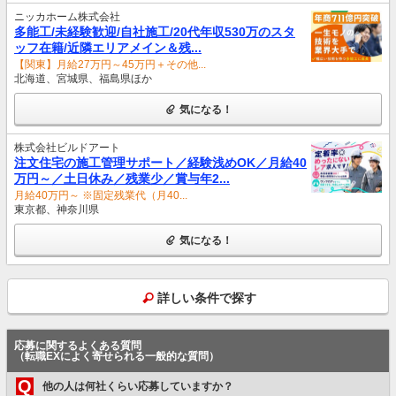
ニッカホーム株式会社
多能工/未経験歓迎/自社施工/20代年収530万のスタ
ッフ在籍/近隣エリアメイン＆残...
【関東】月給27万円～45万円＋その他...
北海道、宮城県、福島県ほか
気になる！
株式会社ビルドアート
注文住宅の施工管理サポート／経験浅めOK／月給40
万円～／土日休み／残業少／賞与年2...
月給40万円～ ※固定残業代（月40...
東京都、神奈川県
気になる！
詳しい条件で探す
応募に関するよくある質問
（転職EXによく寄せられる一般的な質問）
Q
他の人は何社くらい応募していますか？