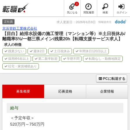
0
気になる
閲覧履歴
検索
ログイン
正社員
求人更新日：2026年6月8日
情報提供元
京浜管鉄工業株式会社
【目白】給排水設備の施工管理（マンション等）※土日祝休み/
離職率5%/一都三県メイン/残業20h【転職支援サービス求人】
求人の特徴
残業少ない
週休2日
土日祝休み
年間休日120日以上
採用枠5名以上
第二新卒歓迎
学歴不問
転勤なし・勤務地限定
社宅・家賃補助あり
PCに転送する
募集概要
応募資格
企業情報
給与
＜予定年収＞
520万円～750万円