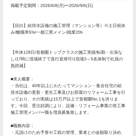
掲載予定期間：2026/6/8(月)〜2026/9/6(日)
【目白】給排水設備の施工管理（マンション等）※土日祝休
み/離職率5%/一都三県メイン/残業20h
【年休128日/首都圏トップクラスの施工実績/転勤・出張な
し/17時に現場終了で直行直帰可/1現場3～5名体制で社員の
負担減】
■求人概要：
・当社は、40年以上にわたってマンション・集合住宅の給
排水設備の更新・更生工事及びお部屋のリフォーム工事を行
っており、その実績は15万戸以上で首都圏No.1を誇りま
す。今回、受注好調により、設備・リフォーム事業の管工事
施工管理メンバー職を増員募集致します。
■職務内容：
・元請けのため予算や工程の管理、業者との金額取り決め、