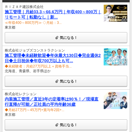
ＲＩＺＡＰ建設株式会社
施工管理｜月給33.3～66.6万円｜年収400～800万｜
リモート可｜転勤なし｜新...
≪年収400～800万円≫ ◇月給：3...
東京都
気になる！
株式会社ジョブズコンストラクション
施工管理◆未経験歓迎◆年休最大130日◆完全週休2
日◆土日祝休◆年収700万以上も可...
◆未経験者：月給27万円以上＋資格手当...
北海道、青森県、岩手県ほか
気になる！
株式会社レクション
内装施工管理／直近3年の定着率は90％！／現場直
行直帰が可能／正社員の平均年齢36歳
◆月給27万円～45万円+賞与年2回+...
東京都
気になる！