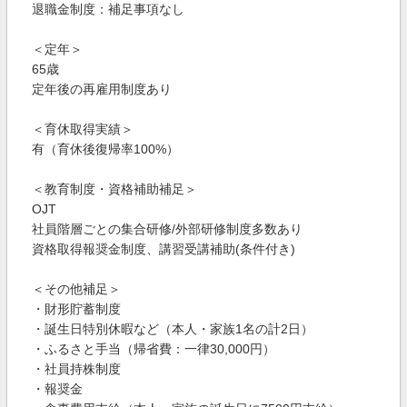
退職金制度：補足事項なし
＜定年＞
65歳
定年後の再雇用制度あり
＜育休取得実績＞
有（育休後復帰率100%）
＜教育制度・資格補助補足＞
OJT
社員階層ごとの集合研修/外部研修制度多数あり
資格取得報奨金制度、講習受講補助(条件付き)
＜その他補足＞
・財形貯蓄制度
・誕生日特別休暇など（本人・家族1名の計2日）
・ふるさと手当（帰省費：一律30,000円）
・社員持株制度
・報奨金