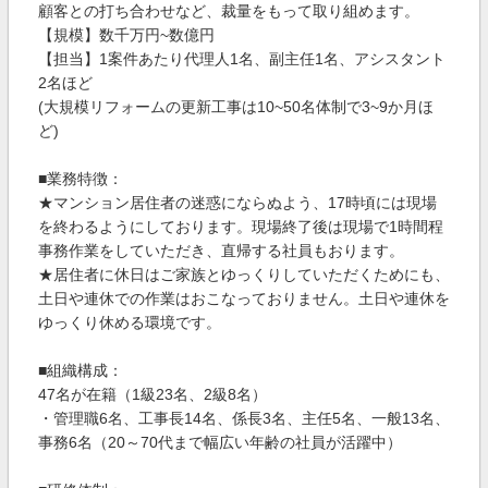
顧客との打ち合わせなど、裁量をもって取り組めます。
【規模】数千万円~数億円
【担当】1案件あたり代理人1名、副主任1名、アシスタント
2名ほど
(大規模リフォームの更新工事は10~50名体制で3~9か月ほ
ど)
■業務特徴：
★マンション居住者の迷惑にならぬよう、17時頃には現場
を終わるようにしております。現場終了後は現場で1時間程
事務作業をしていただき、直帰する社員もおります。
★居住者に休日はご家族とゆっくりしていただくためにも、
土日や連休での作業はおこなっておりません。土日や連休を
ゆっくり休める環境です。
■組織構成：
47名が在籍（1級23名、2級8名）
・管理職6名、工事長14名、係長3名、主任5名、一般13名、
事務6名（20～70代まで幅広い年齢の社員が活躍中）