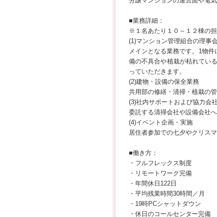
分譲マンションの運営面や電気
■業務詳細：
※１名あたり１０～１２棟の担
(1)マンション管理組合の理事
メインとなる業務です。1物件
備の不具合や植栽が枯れてい
っていただきます。
(2)建物・設備の保全業務
共用部の修繕・清掃・植栽の管
(3)社内サポートおよび協力会
委託する清掃会社や設備会社へ
(4)イベント企画・実施
居住者参加での七夕やクリスマ
■働き方：
・フルフレックス制度
・リモートワーク完備
・年間休日122日
・平均残業時間30時間／月
・19時PCシャットダウン
・休日のコールセンター完備