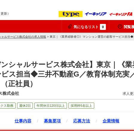
9 更新）
気になるリスト
閲覧
0
シャルサービス株式会社の求人情報
> 東京｜《業界経験者◎》マンション運営の顧客サービス担当
デンシャルサービス株式会社】東京｜《業
ービス担当◆三井不動産G／教育体制充実
】（正社員）
ス株式会社
求人更
ックス勤務
週休2日
年間休日120日以上
採用枠5名以上
仕事内容
/
募集要項
/
応募方法
/
企業情報