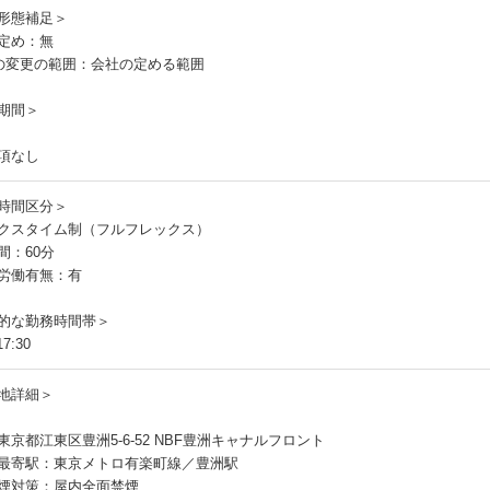
形態補足＞
定め：無
の変更の範囲：会社の定める範囲
期間＞
項なし
時間区分＞
クスタイム制（フルフレックス）
間：60分
労働有無：有
的な勤務時間帯＞
7:30
地詳細＞
東京都江東区豊洲5-6-52 NBF豊洲キャナルフロント
最寄駅：東京メトロ有楽町線／豊洲駅
煙対策：屋内全面禁煙