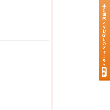
非
公
開
求
人
を
お
探
し
の
方
は
こ
ち
ら
無
料