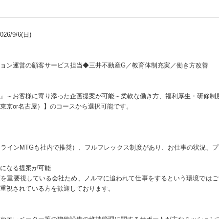
6/9/6(日)
ョン運営の顧客サービス担当◆三井不動産G／教育体制充実／働き方改善
』～お客様に寄り添った企画提案が可能～柔軟な働き方、福利厚生・研修制
東京or名古屋）】のコースから選択可能です。
ラインMTGも社内で推奨）、フルフレックス制度があり、お仕事の状況、
になる提案が可能
度を重要視している会社ため、ノルマに追われて仕事をするという環境ではご
重視されている方を歓迎しております。