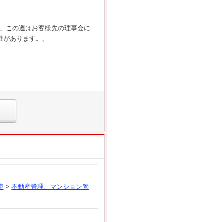
、この週はお客様先の理事会に
性があります。。
連
>
不動産管理、マンション管