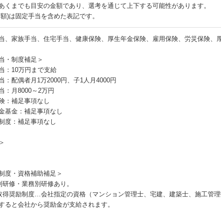
あくまでも目安の金額であり、選考を通じて上下する可能性があります。
月額)は固定手当を含めた表記です。
当、家族手当、住宅手当、健康保険、厚生年金保険、雇用保険、労災保険、
当・制度補足＞
当：10万円まで支給
当：配偶者月1万2000円、子1人月4000円
当：月8000～2万円
険：補足事項なし
金基金：補足事項なし
制度：補足事項なし
＞
制度・資格補助補足＞
別研修・業務別研修あり。
取得奨励制度…会社指定の資格（マンション管理士、宅建、建築士、施工管
すると会社から奨励金が支給されます。