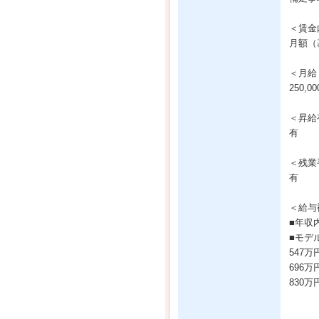
＜賃金
月額（基
＜月給
250,0
＜昇給
有
＜残業
有
＜給与
■年収
■モデ
547
696
830