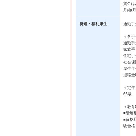
賃金は
月給(
待遇・福利厚生
通勤手
＜各手
通勤手
家族手
住宅手
社会保
厚生年
退職金
＜定年
65歳
＜教育
■階層
■資格
験合格