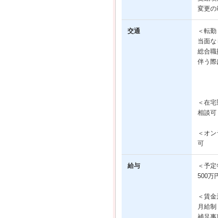
変更の
交通
＜転勤
当面な
総合職
伴う際
＜在宅
相談可
＜オン
可
給与
＜予定
500万
＜賃金
月給制
補足事