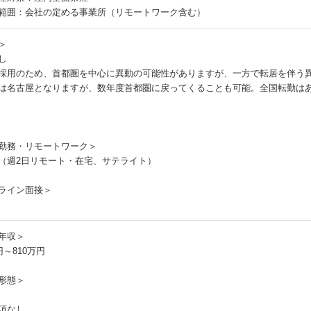
範囲：会社の定める事業所（リモートワーク含む）
＞
し
採用のため、首都圏を中心に異動の可能性がありますが、一方で転居を伴う
は名古屋となりますが、数年度首都圏に戻ってくることも可能。全国転勤は
勤務・リモートワーク＞
（週2日リモート・在宅、サテライト）
ライン面接＞
年収＞
円～810万円
形態＞
項なし