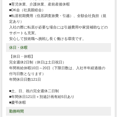
■育児休業、介護休業、産前産後休暇
■DK会（社員親睦会）
■転居初期費用（住居調査旅費・引越）、全額会社負担（規
定あり）
入社の際に転居が必要な場合には引越費用や家賃補助などの
サポートも充実。
安心して技術職へ挑戦し長く働ける環境です。
休日・休暇
【休日・休暇】
完全週休2日制（休日は土日祝日）
年間有給休暇10日～20日（下限日数は、入社半年経過後の
付与日数となります）
年間休日日数121日
■土、日、祝の完全週休二日制
■年間休日121日＋別途計画有給5日あり
■慶弔休暇
勤務時間