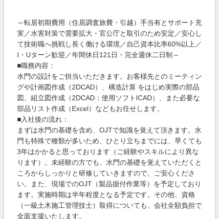
～転居初期費用（住居調査旅費・引越）手当有とサポート充
実／水害対策で需要拡大・官公庁と取引のため安定／安心し
て技術職へ挑戦し長く働ける環境／自己資本比率60%以上／
I・Uターン歓迎／年間休日121日・完全週休二日制～
■職務内容：
水門の設計をご担当いただきます。お客様先とのミーティン
グや計画図作成（2DCAD）、構造計算 をはじめ実際の部品
図、組立図作成（2DCAD：使用ソフトICAD）、また必要な
部品リスト作成（Excel）などもお任せします。
■入社後の流れ：
まずは水門の基礎を含め、OJTで知識を覚えて頂きます。水
門も特殊で種類が多いため、ひとり立ちまでには、早くても
3年はかかると思っております（ご経験やスキルにより異な
ります）。未経験の方でも、水門の基礎を覚えていただくと
ころからしっかりと研修していきますので、ご安心くださ
い。また、現場でのOJT（製品据付作業等）を予定しており
ます。実施時期は半年程度となる予定です。その他、資格
（一級土木施工管理技士）取得についても、会社全額負担で
全面支援いたします。