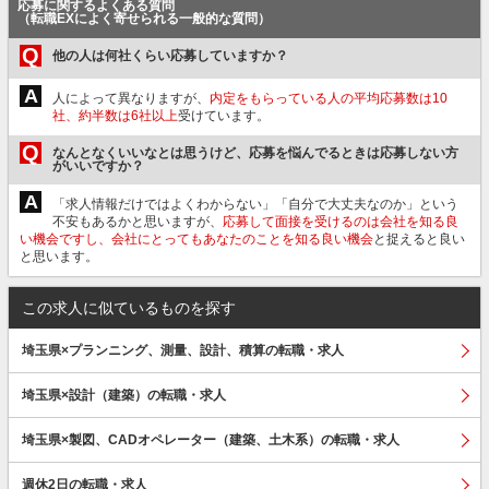
応募に関するよくある質問
（転職EXによく寄せられる一般的な質問）
Q
他の人は何社くらい応募していますか？
A
人によって異なりますが、
内定をもらっている人の平均応募数は10
社、約半数は6社以上
受けています。
Q
なんとなくいいなとは思うけど、応募を悩んでるときは応募しない方
がいいですか？
A
「求人情報だけではよくわからない」「自分で大丈夫なのか」という
不安もあるかと思いますが、
応募して面接を受けるのは会社を知る良
い機会ですし、会社にとってもあなたのことを知る良い機会
と捉えると良い
と思います。
この求人に似ているものを探す
埼玉県×プランニング、測量、設計、積算の転職・求人
埼玉県×設計（建築）の転職・求人
埼玉県×製図、CADオペレーター（建築、土木系）の転職・求人
週休2日の転職・求人