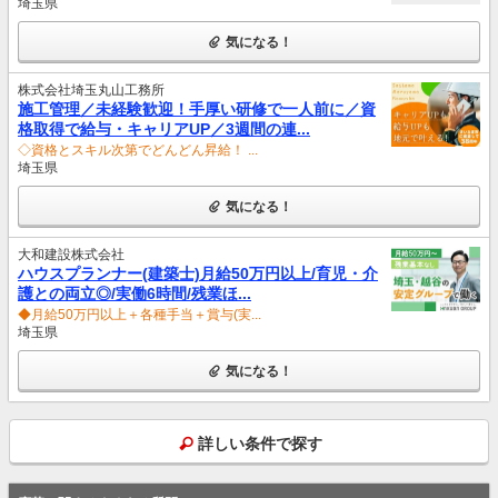
埼玉県
気になる！
株式会社埼玉丸山工務所
施工管理／未経験歓迎！手厚い研修で一人前に／資
格取得で給与・キャリアUP／3週間の連...
◇資格とスキル次第でどんどん昇給！ ...
埼玉県
気になる！
大和建設株式会社
ハウスプランナー(建築士)月給50万円以上/育児・介
護との両立◎/実働6時間/残業ほ...
◆月給50万円以上＋各種手当＋賞与(実...
埼玉県
気になる！
詳しい条件で探す