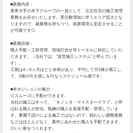
■業務内容：
業界大手の木下グループの一員として、注文住宅の施工管理
業務をお任せいたします。受注数増加に伴うエリア拡大とな
りますので、裁量権を持ちつつ、就業環境も安定させること
が可能です◎
■業務詳細：
職人手配～工程管理、現地打合せ等トータルに対応していた
だきます。（当社では、"直営施工システム"と呼んでいま
す）。
工期は4～5ヶ月ほどと余裕があり、平均して月2棟が着工し
て、2棟の引き渡しを行なうスケジュール感です。
■本ポジションの魅力：
◎スムーズに手配ができます。
当社の施工はすべて、「キノシタ・マイスタークラブ」と呼
ばれる職人が担当。熟練の職人を直接手配・管理していま
す。重層下請けによる施工ではないので、煩わしい調整業務
などはほとんどなく、案件にあわせた職人を手配できます。
◎いい家をつくれます。