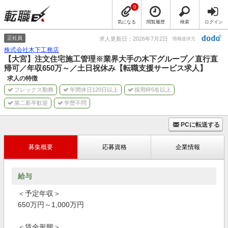
0
気になる
閲覧履歴
検索
ログイン
正社員
求人更新日：2026年7月2日
情報提供元
株式会社木下工務店
【大宮】注文住宅施工管理※業界大手の木下グループ／直行直
帰可／年収650万～／土日祝休み【転職支援サービス求人】
求人の特徴
フレックス勤務
年間休日120日以上
採用枠5名以上
第二新卒歓迎
学歴不問
PCに転送する
募集概要
応募資格
企業情報
給与
＜予定年収＞
650万円～1,000万円
＜賃金形態＞