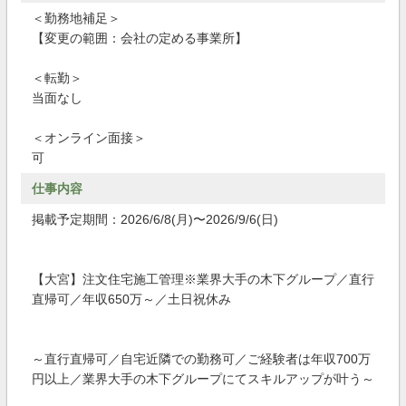
＜勤務地補足＞
【変更の範囲：会社の定める事業所】
＜転勤＞
当面なし
＜オンライン面接＞
可
仕事内容
掲載予定期間：2026/6/8(月)〜2026/9/6(日)
【大宮】注文住宅施工管理※業界大手の木下グループ／直行
直帰可／年収650万～／土日祝休み
～直行直帰可／自宅近隣での勤務可／ご経験者は年収700万
円以上／業界大手の木下グループにてスキルアップが叶う～