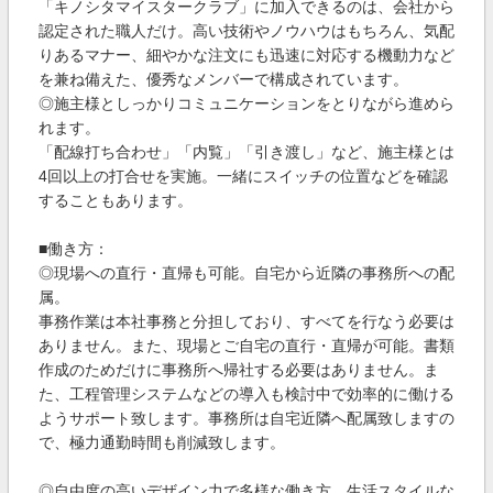
「キノシタマイスタークラブ」に加入できるのは、会社から
認定された職人だけ。高い技術やノウハウはもちろん、気配
りあるマナー、細やかな注文にも迅速に対応する機動力など
を兼ね備えた、優秀なメンバーで構成されています。
◎施主様としっかりコミュニケーションをとりながら進めら
れます。
「配線打ち合わせ」「内覧」「引き渡し」など、施主様とは
4回以上の打合せを実施。一緒にスイッチの位置などを確認
することもあります。
■働き方：
◎現場への直行・直帰も可能。自宅から近隣の事務所への配
属。
事務作業は本社事務と分担しており、すべてを行なう必要は
ありません。また、現場とご自宅の直行・直帰が可能。書類
作成のためだけに事務所へ帰社する必要はありません。ま
た、工程管理システムなどの導入も検討中で効率的に働ける
ようサポート致します。事務所は自宅近隣へ配属致しますの
で、極力通勤時間も削減致します。
◎自由度の高いデザイン力で多様な働き方、生活スタイルな