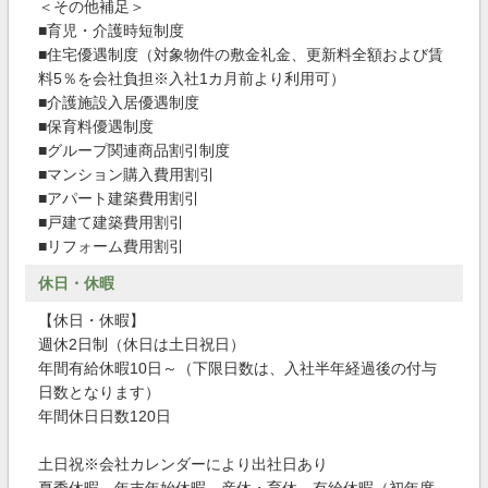
＜その他補足＞
■育児・介護時短制度
■住宅優遇制度（対象物件の敷金礼金、更新料全額および賃
料5％を会社負担※入社1カ月前より利用可）
■介護施設入居優遇制度
■保育料優遇制度
■グループ関連商品割引制度
■マンション購入費用割引
■アパート建築費用割引
■戸建て建築費用割引
■リフォーム費用割引
休日・休暇
【休日・休暇】
週休2日制（休日は土日祝日）
年間有給休暇10日～（下限日数は、入社半年経過後の付与
日数となります）
年間休日日数120日
土日祝※会社カレンダーにより出社日あり