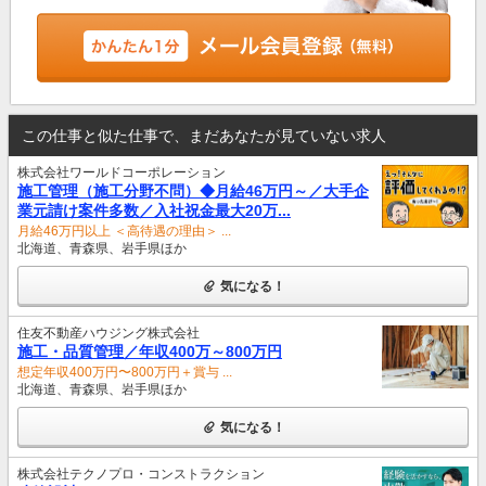
この仕事と似た仕事で、まだあなたが見ていない求人
株式会社ワールドコーポレーション
施工管理（施工分野不問）◆月給46万円～／大手企
業元請け案件多数／入社祝金最大20万...
月給46万円以上 ＜高待遇の理由＞ ...
北海道、青森県、岩手県ほか
気になる！
住友不動産ハウジング株式会社
施⼯・品質管理／年収400万～800万円
想定年収400万円〜800万円＋賞与 ...
北海道、青森県、岩手県ほか
気になる！
株式会社テクノプロ・コンストラクション