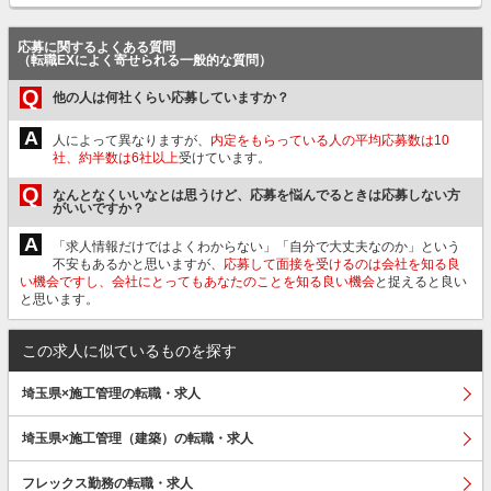
応募に関するよくある質問
（転職EXによく寄せられる一般的な質問）
Q
他の人は何社くらい応募していますか？
A
人によって異なりますが、
内定をもらっている人の平均応募数は10
社、約半数は6社以上
受けています。
Q
なんとなくいいなとは思うけど、応募を悩んでるときは応募しない方
がいいですか？
A
「求人情報だけではよくわからない」「自分で大丈夫なのか」という
不安もあるかと思いますが、
応募して面接を受けるのは会社を知る良
い機会ですし、会社にとってもあなたのことを知る良い機会
と捉えると良い
と思います。
この求人に似ているものを探す
埼玉県×施工管理の転職・求人
埼玉県×施工管理（建築）の転職・求人
フレックス勤務の転職・求人