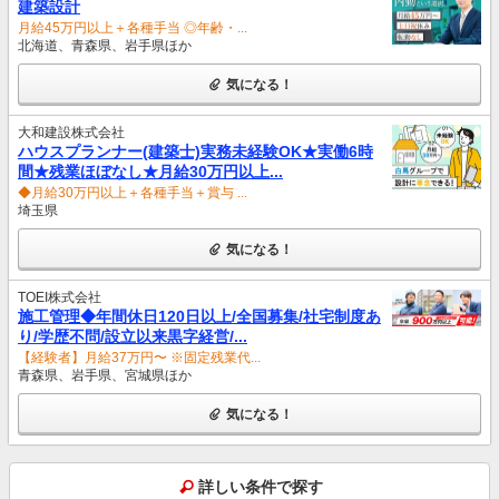
建築設計
月給45万円以上＋各種手当 ◎年齢・...
北海道、青森県、岩手県ほか
気になる！
大和建設株式会社
ハウスプランナー(建築士)実務未経験OK★実働6時
間★残業ほぼなし★月給30万円以上...
◆月給30万円以上＋各種手当＋賞与 ...
埼玉県
気になる！
TOEI株式会社
施工管理◆年間休日120日以上/全国募集/社宅制度あ
り/学歴不問/設立以来黒字経営/...
【経験者】月給37万円〜 ※固定残業代...
青森県、岩手県、宮城県ほか
気になる！
詳しい条件で探す