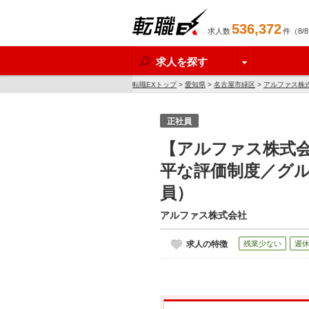
536,372
求人数
件（8/
転職EX
求人を探す
転職EXトップ
>
愛知県
>
名古屋市緑区
>
アルファス株
正社員
【アルファス株式会
平な評価制度／グル
員）
アルファス株式会社
求人の特徴
残業少ない
週休