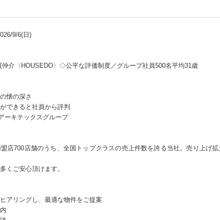
6/9/6(日)
仲介〈HOUSEDO〉◇公平な評価制度／グループ社員500名平均31歳
の懐の深さ
ができると社員から評判
のアーキテックスグループ
の加盟店700店舗のうち、全国トップクラスの売上件数を誇る当社。売り上げ
多くご安心頂けます。
ヒアリングし、最適な物件をご提案
内