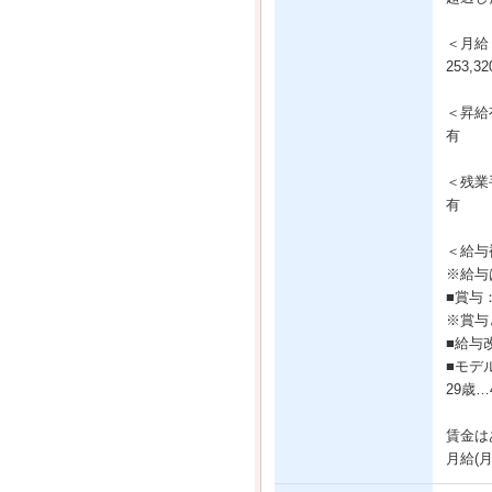
＜月給
253,
＜昇給
有
＜残業
有
＜給与
※給与
■賞与
※賞与
■給与
■モデ
29歳…
賃金は
月給(