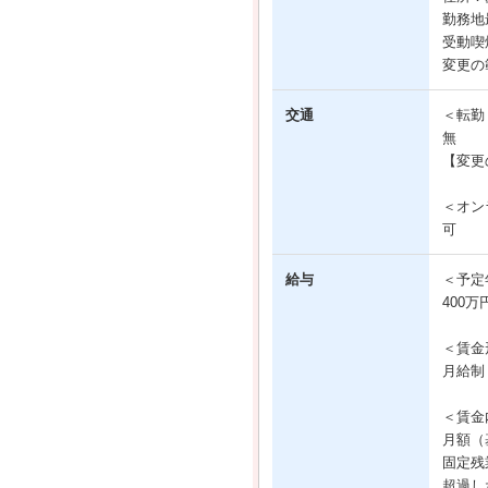
勤務地
受動喫
変更の
交通
＜転勤
無
【変更
＜オン
可
給与
＜予定
400万
＜賃金
月給制
＜賃金
月額（基
固定残業
超過し