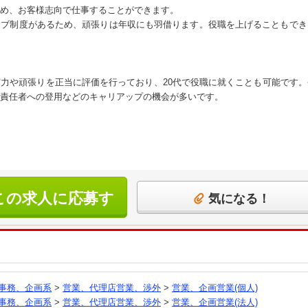
め、お客様志向で仕事することができます。
ィブ制度があるため、頑張りは年収にも羽借ります。役職を上げることもでき
力や頑張りを正当に評価を行っており、20代で役職に就くことも可能です
責任者への登用などのキャリアップの機会が多いです。
この求人に応募す
気になる！
る
事務、企画系
>
営業、代理店営業、渉外
>
営業、企画営業(個人)
事務、企画系
>
営業、代理店営業、渉外
>
営業、企画営業(法人)