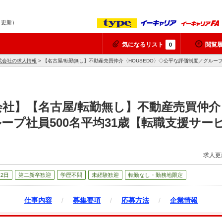
8 更新）
気になるリスト
閲覧
0
式会社の求人情報
> 【名古屋/転勤無し】不動産売買仲介〈HOUSEDO〉◇公平な評価制度／グルー
社】【名古屋/転勤無し】不動産売買仲介〈
ープ社員500名平均31歳【転職支援サー
求人更
2日
第二新卒歓迎
学歴不問
未経験歓迎
転勤なし・勤務地限定
仕事内容
/
募集要項
/
応募方法
/
企業情報