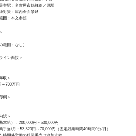
最寄駅：名古屋市鶴舞線／原駅
煙対策：屋内全面禁煙
範囲：本文参照
＞
の範囲：なし】
ライン面接＞
年収＞
円～700万円
形態＞
内訳＞
本給）：200,000円～500,000円
手当/月：53,320円～70,000円（固定残業時間40時間0分/月）
た時間外労働の残業手当は追加支給