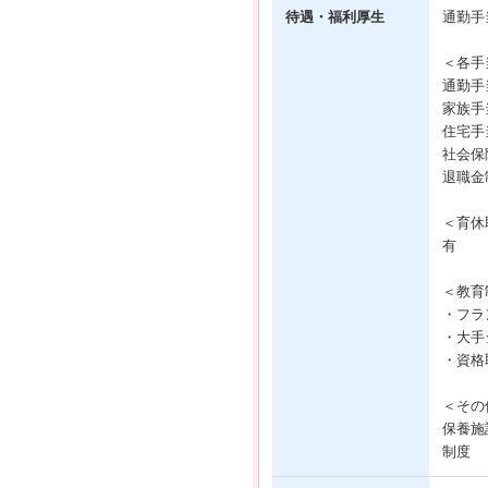
待遇・福利厚生
通勤手
＜各手
通勤手
家族手
住宅手
社会保
退職金
＜育休
有
＜教育
・フラ
・大手
・資格
＜その
保養施
制度