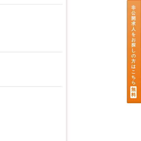
非
公
開
求
人
を
お
探
し
の
方
は
こ
ち
ら
無
料