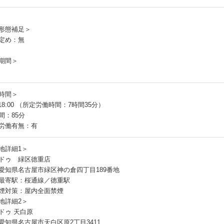
員
形態補足＞
定め：無
期間＞
時間＞
～18:00 （所定労働時間：7時間35分）
間：85分
労働有無：有
地詳細1＞
ドゥ 緑区徳重店
愛知県名古屋市緑区神の倉四丁目189番地
最寄駅：桜通線／徳重駅
煙対策：屋内全面禁煙
地詳細2＞
ドゥ 天白原
愛知県名古屋市天白区原2丁目3411