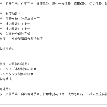
当、家族手当、住宅手当、健康保険、厚生年金保険、雇用保険、労災保険、
当・制度補足＞
当：実費支給／社用車貸与可
当：社内規定にて支給
当：社内規定にて支給
険：各種社会保険完備
制度：中小企業退職金共済制度
取得実績＞
制度・資格補助補足＞
ンチャイズ本部開催の研修
シンクタンク開催の研修
取得助成
他補足＞
設、資格手当、自己啓発手当、社用車貸与（休日使用も可能）、社内交流会