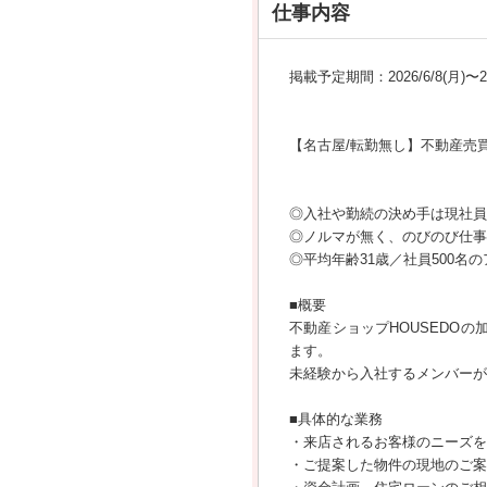
仕事内容
掲載予定期間：2026/6/8(月)〜202
【名古屋/転勤無し】不動産売買
◎入社や勤続の決め手は現社員
◎ノルマが無く、のびのび仕事
◎平均年齢31歳／社員500名
■概要
不動産ショップHOUSEDO
ます。
未経験から入社するメンバーが
■具体的な業務
・来店されるお客様のニーズを
・ご提案した物件の現地のご案