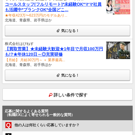
コールスタッフ[フルリモート]*未経験OK*ママ社員
も活躍中*ブランクOK*全国どこ...
★年収423万〜623万円のモデルあり...
北海道、青森県、岩手県ほか
気になる！
株式会社はぴねす
【買取営業】★未経験大歓迎★1年目で月収100万円
も!?★年休120日～◎充実研修
【月給】 月給30万円～ ＋ 業界最高...
北海道、青森県、岩手県ほか
気になる！
詳しい条件で探す
応募に関するよくある質問
（転職EXによく寄せられる一般的な質問）
Q
他の人は何社くらい応募していますか？