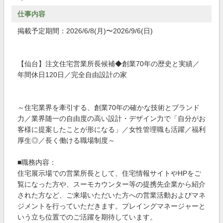
仕事内容
掲載予定期間：2026/6/8(月)〜2026/9/6(日)
【仙台】注文住宅営業所長候補◆創業70年の歴史と実績／
年間休日120日／完全自由設計の家
～住宅業界を牽引する、創業70年の確かな技術とブランド
力／業界随一の自由度の高い設計・デザイン力で「自分がお
客様に提案したことが形になる」／女性管理職も活躍／福利
厚生◎／長く働ける職場制度～
■職務内容：
住宅展示場での営業所長として、住宅情報サイトやHPをご
覧になった方や、スーモカウンター等の提携先企業から紹介
された方など、ご来場いただいた方への営業活動およびマネ
ジメントを行っていただきます。プレイングマネージャーと
いう立ち位置でのご活躍を期待しています。