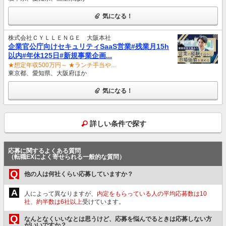
気になる！
株式会社ＣＹＬＬＥＮＧＥ 大阪本社
企業官公庁向けセキュリティSaaS営業#残業月15h
以内#年休125日#新規事業企画...
★想定年収500万円～ ★ランチ手当や...
東京都、愛知県、大阪府ほか
気になる！
詳しい条件で探す
応募に関するよくある質問
（転職EXによく寄せられる一般的な質問）
Q
他の人は何社くらい応募していますか？
A
人によって異なりますが、
内定をもらっている人の平均応募数は10
社、約半数は6社以上
受けています。
Q
なんとなくいいなとは思うけど、応募を悩んでるときは応募しない方
がいいですか？