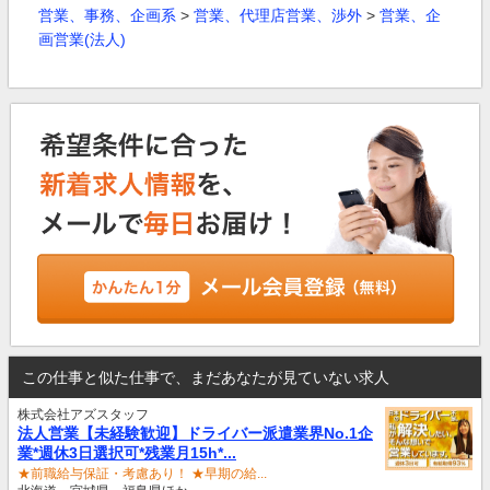
営業、事務、企画系
>
営業、代理店営業、渉外
>
営業、企
画営業(法人)
この仕事と似た仕事で、まだあなたが見ていない求人
株式会社アズスタッフ
法人営業【未経験歓迎】ドライバー派遣業界No.1企
業*週休3日選択可*残業月15h*...
★前職給与保証・考慮あり！ ★早期の給...