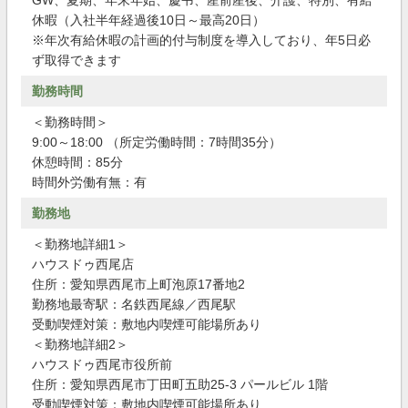
GW、夏期、年末年始、慶弔、産前産後、介護、特別、有給
休暇（入社半年経過後10日～最高20日）
※年次有給休暇の計画的付与制度を導入しており、年5日必
ず取得できます
勤務時間
＜勤務時間＞
9:00～18:00 （所定労働時間：7時間35分）
休憩時間：85分
時間外労働有無：有
勤務地
＜勤務地詳細1＞
ハウスドゥ西尾店
住所：愛知県西尾市上町泡原17番地2
勤務地最寄駅：名鉄西尾線／西尾駅
受動喫煙対策：敷地内喫煙可能場所あり
＜勤務地詳細2＞
ハウスドゥ西尾市役所前
住所：愛知県西尾市丁田町五助25-3 パールビル 1階
受動喫煙対策：敷地内喫煙可能場所あり