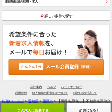
未経験歓迎の転職・求人
詳しい条件で探す
会社案内
ヘルプ
パートナー紹介
利用規約
個人情報の取扱いについて
お祝い金に関して
転職EXトップ
>
愛知県
>
西尾市
> 【西尾/転勤無し】不動産売買仲介
厚生労働大臣許可：13-ユ-305190
この求人に応募する
気になる！