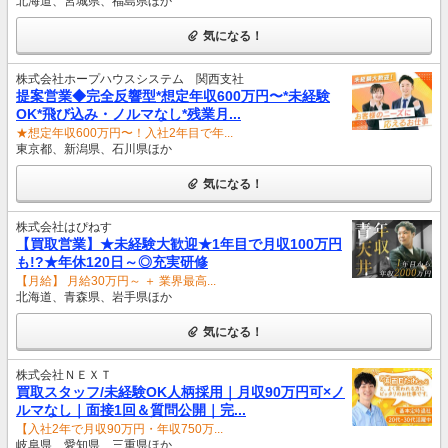
北海道、宮城県、福島県ほか
気になる！
株式会社ホープハウスシステム 関西支社
提案営業◆完全反響型*想定年収600万円〜*未経験
OK*飛び込み・ノルマなし*残業月...
★想定年収600万円〜！入社2年目で年...
東京都、新潟県、石川県ほか
気になる！
株式会社はぴねす
【買取営業】★未経験大歓迎★1年目で月収100万円
も!?★年休120日～◎充実研修
【月給】 月給30万円～ ＋ 業界最高...
北海道、青森県、岩手県ほか
気になる！
株式会社ＮＥＸＴ
買取スタッフ/未経験OK人柄採用｜月収90万円可×ノ
ルマなし｜面接1回＆質問公開｜完...
【入社2年で月収90万円・年収750万...
岐阜県、愛知県、三重県ほか