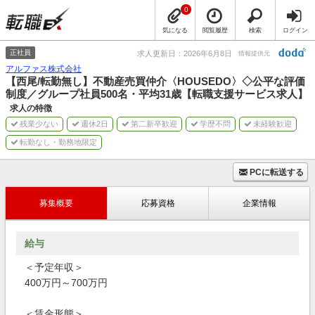
0
気になる
閲覧履歴
検索
ログイン
正社員
求人更新日：2026年6月8日
情報提供元
アルファス株式会社
【西尾/転勤無し】不動産売買仲介〈HOUSEDO〉◇公平な評価
制度／グループ社員500名・平均31歳【転職支援サービス求人】
求人の特徴
残業少ない
週休2日
第二新卒歓迎
学歴不問
未経験歓迎
転勤なし・勤務地限定
PCに転送する
募集概要
応募資格
企業情報
給与
＜予定年収＞
400万円～700万円
＜賃金形態＞