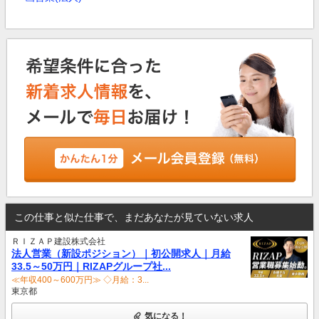
この仕事と似た仕事で、まだあなたが見ていない求人
ＲＩＺＡＰ建設株式会社
法人営業（新設ポジション）｜初公開求人｜月給
33.5～50万円｜RIZAPグループ社...
≪年収400～600万円≫ ◇月給：3...
東京都
気になる！