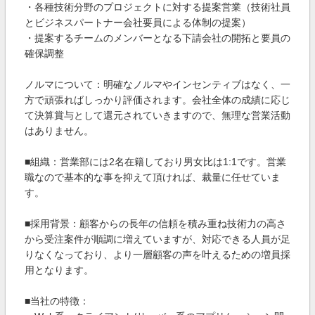
・各種技術分野のプロジェクトに対する提案営業（技術社員
とビジネスパートナー会社要員による体制の提案）
・提案するチームのメンバーとなる下請会社の開拓と要員の
確保調整
ノルマについて：明確なノルマやインセンティブはなく、一
方で頑張ればしっかり評価されます。会社全体の成績に応じ
て決算賞与として還元されていきますので、無理な営業活動
はありません。
■組織：営業部には2名在籍しており男女比は1:1です。営業
職なので基本的な事を抑えて頂ければ、裁量に任せていま
す。
■採用背景：顧客からの長年の信頼を積み重ね技術力の高さ
から受注案件が順調に増えていますが、対応できる人員が足
りなくなっており、より一層顧客の声を叶えるための増員採
用となります。
■当社の特徴：