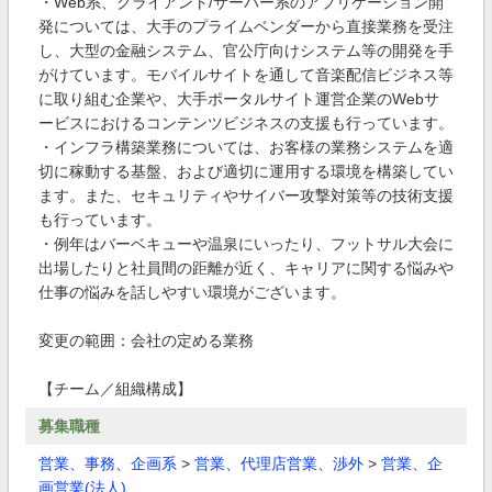
・Web系、クライアント/サーバー系のアプリケーション開
発については、大手のプライムベンダーから直接業務を受注
し、大型の金融システム、官公庁向けシステム等の開発を手
がけています。モバイルサイトを通して音楽配信ビジネス等
に取り組む企業や、大手ポータルサイト運営企業のWebサ
ービスにおけるコンテンツビジネスの支援も行っています。
・インフラ構築業務については、お客様の業務システムを適
切に稼動する基盤、および適切に運用する環境を構築してい
ます。また、セキュリティやサイバー攻撃対策等の技術支援
も行っています。
・例年はバーベキューや温泉にいったり、フットサル大会に
出場したりと社員間の距離が近く、キャリアに関する悩みや
仕事の悩みを話しやすい環境がございます。
変更の範囲：会社の定める業務
【チーム／組織構成】
募集職種
営業、事務、企画系
>
営業、代理店営業、渉外
>
営業、企
画営業(法人)