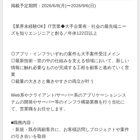
掲載予定期間：2026/6/8(月)〜2026/9/6(日)
【業界未経験OK】IT営業◆大手企業有・社会の最先端ニー
ズを知りエンジニアと創る／年休122日以上
◎アプリ・インフラいずれの案件も大手案件受注メイン
◎最新技術・世の中の仕組みを支える領域において、新しい
情報に触れ必要なものが完成する工程を顧客と進めていく営
業
◎裁量の大きさと働きやすさの両立が叶う
Web系やクライアント/サーバー系のアプリケーションシス
テムの開発やサーバー等のインフラ構築業務を行う当社に
て、営業職をお任せします。
■職務内容：
・新規・既存両顧客共に、お客様訪問しプロジェクトや案件
の引き合いを取得