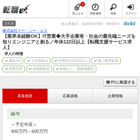
0
気になる
閲覧履歴
検索
ログイン
正社員
求人更新日：2026年6月8日
情報提供元
株式会社イー・シー・エス
【業界未経験OK】IT営業◆大手企業有・社会の最先端ニーズを
知りエンジニアと創る／年休122日以上【転職支援サービス求
人】
求人の特徴
週休2日
土日祝休み
年間休日120日以上
第二新卒歓迎
学歴不問
未経験歓迎
転勤なし・勤務地限定
PCに転送する
募集概要
応募資格
企業情報
給与
＜予定年収＞
400万円～600万円