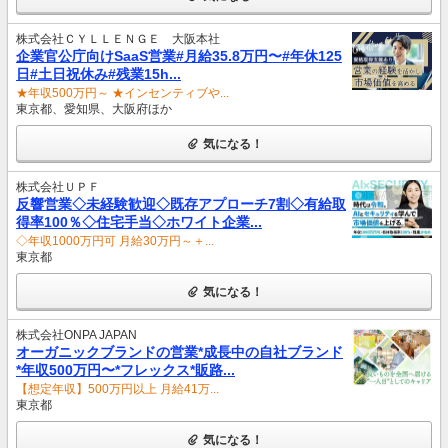
株式会社ＣＹＬＬＥＮＧＥ 大阪本社
企業官公庁向けSaaS営業#月給35.8万円〜#年休125
日#土日祝休み#残業15h...
★年収500万円～ ★インセンティブや...
東京都、愛知県、大阪府ほか
気になる！
株式会社ＵＰＦ
反響営業◇未経験歓迎◇既存アプローチ7割◇有給取
得率100％◇住宅手当◇ホワイト企業...
◇年収1000万円可 月給30万円～＋...
東京都
気になる！
株式会社ONPA JAPAN
オーガニックブランドの営業*成長中の自社ブランド
*年収500万円〜*フレックス*販路...
【想定年収】500万円以上 月給41万...
東京都
気になる！