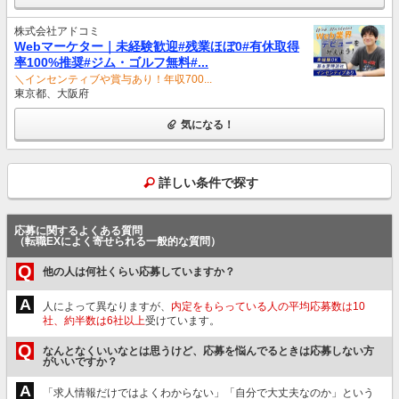
株式会社アドコミ
Webマーケター｜未経験歓迎#残業ほぼ0#有休取得
率100%推奨#ジム・ゴルフ無料#...
＼インセンティブや賞与あり！年収700...
東京都、大阪府
気になる！
詳しい条件で探す
応募に関するよくある質問
（転職EXによく寄せられる一般的な質問）
Q
他の人は何社くらい応募していますか？
A
人によって異なりますが、
内定をもらっている人の平均応募数は10
社、約半数は6社以上
受けています。
Q
なんとなくいいなとは思うけど、応募を悩んでるときは応募しない方
がいいですか？
A
「求人情報だけではよくわからない」「自分で大丈夫なのか」という