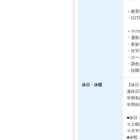
＜教育
・OJ
＜その
・通勤
・家族
・住宅
・ロール
・調色手
・役職手
休日・休暇
【休日
週休2
年間有
年間休
■休日
※土曜
※月平
■休暇