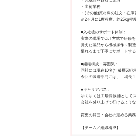
・完成品を容器に充填
・出荷業務
・(その他)原材料の注文・在
※2ヶ月に1度程度、約25kg
■入社後のサポート体制：
実際の現場でOJT方式で研修
覚えた製品から機械操作～製造
慣れるまで丁寧にサポートする
■組織構成・雰囲気：
同社には現在10名(年齢層50
今回の製造部門には、工場長１名
■キャリアパス：
ゆくゆくは工場長候補として
会社を盛り上げて行けるような
変更の範囲：会社の定める業務
【チーム／組織構成】