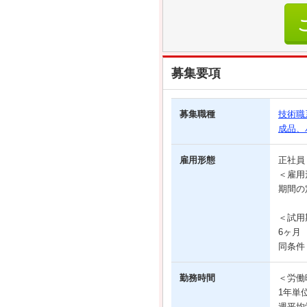
募集要項
募集職種
技術職
成品、
雇用形態
正社
＜雇用
期間の
＜試用
6ヶ月
同条件
勤務時間
＜労働
1年単
週平均