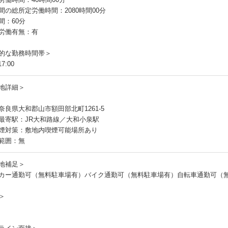
間の総所定労働時間：2080時間00分
間：60分
労働有無：有
的な勤務時間帯＞
7:00
地詳細＞
奈良県大和郡山市額田部北町1261-5
最寄駅：JR大和路線／大和小泉駅
煙対策：敷地内喫煙可能場所あり
範囲：無
地補足＞
カー通勤可（無料駐車場有）バイク通勤可（無料駐車場有）自転車通勤可（
＞