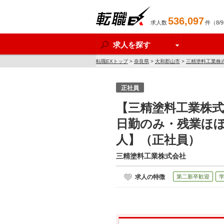
536,097
求人数
件（8/
転職EX
求人を探す
転職EXトップ
>
奈良県
>
大和郡山市
>
三精塗料工業株
正社員
【三精塗料工業株式
日勤のみ・残業ほ
人】（正社員）
三精塗料工業株式会社
求人の特徴
第二新卒歓迎