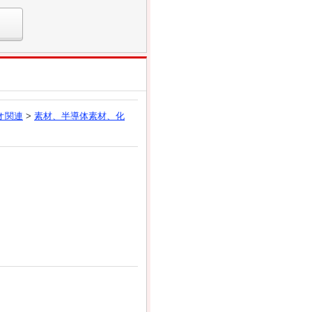
オ関連
>
素材、半導体素材、化