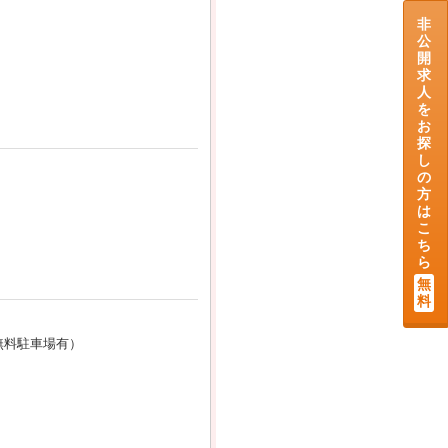
非
公
開
求
人
を
お
探
し
の
方
は
こ
ち
ら
無
料
無料駐車場有）