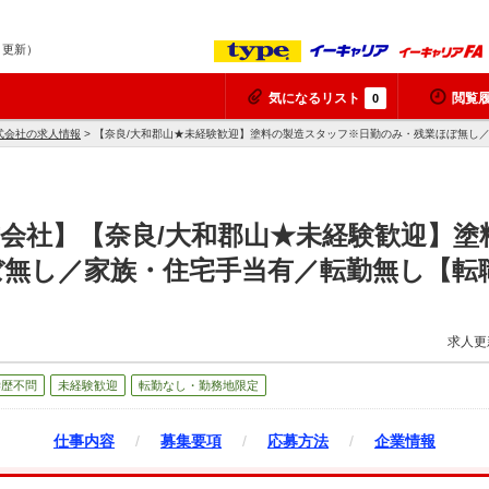
9 更新）
気になるリスト
閲覧
0
式会社の求人情報
> 【奈良/大和郡山★未経験歓迎】塗料の製造スタッフ※日勤のみ・残業ほぼ無し
会社】【奈良/大和郡山★未経験歓迎】塗
ぼ無し／家族・住宅手当有／転勤無し【転
求人更
学歴不問
未経験歓迎
転勤なし・勤務地限定
仕事内容
/
募集要項
/
応募方法
/
企業情報