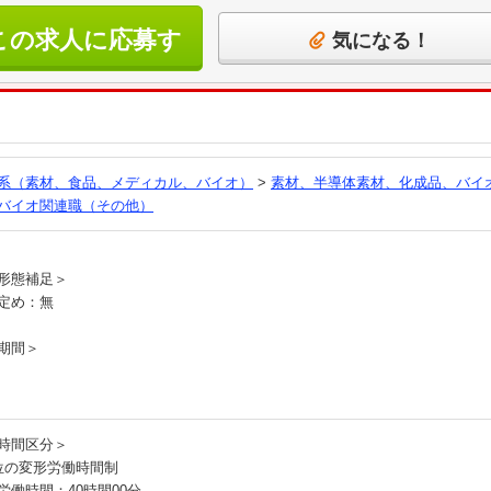
この求人に応募す
気になる！
る
系（素材、食品、メディカル、バイオ）
>
素材、半導体素材、化成品、バイ
バイオ関連職（その他）
員
形態補足＞
定め：無
期間＞
時間区分＞
位の変形労働時間制
労働時間：40時間00分