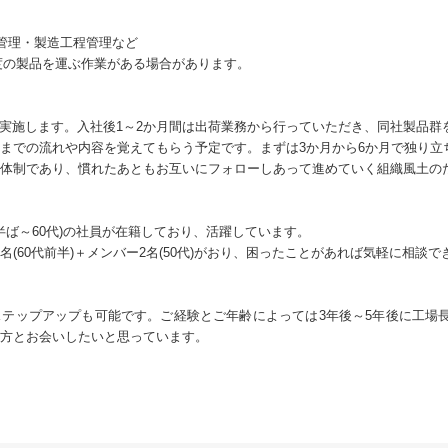
庫管理・製造工程管理など
程度の製品を運ぶ作業がある場合があります。
を実施します。入社後1～2か月間は出荷業務から行っていただき、同社製品
までの流れや内容を覚えてもらう予定です。まずは3か月から6か月で独り立
体制であり、慣れたあともお互いにフォローしあって進めていく組織風土の
代半ば～60代)の社員が在籍しており、活躍しています。
(60代前半)＋メンバー2名(50代)がおり、困ったことがあれば気軽に相談
ステップアップも可能です。ご経験とご年齢によっては3年後～5年後に工場
方とお会いしたいと思っています。