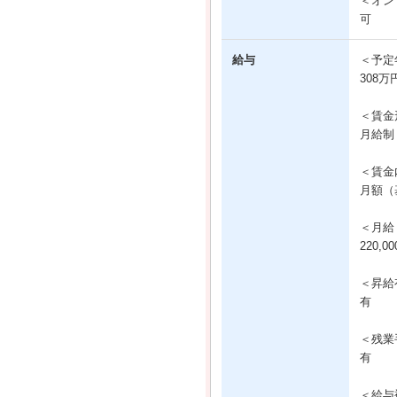
＜オン
可
給与
＜予定
308万
＜賃金
月給制
＜賃金
月額（基
＜月給
220,0
＜昇給
有
＜残業
有
＜給与