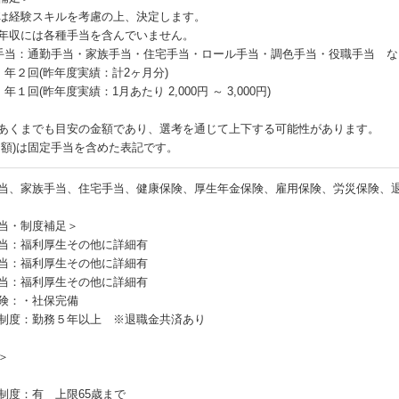
は経験スキルを考慮の上、決定します。
年収には各種手当を含んでいません。
手当：通勤手当・家族手当・住宅手当・ロール手当・調色手当・役職手当 な
：年２回(昨年度実績：計2ヶ月分)
年１回(昨年度実績：1月あたり 2,000円 ～ 3,000円)
あくまでも目安の金額であり、選考を通じて上下する可能性があります。
月額)は固定手当を含めた表記です。
当、家族手当、住宅手当、健康保険、厚生年金保険、雇用保険、労災保険、
当・制度補足＞
当：福利厚生その他に詳細有
当：福利厚生その他に詳細有
当：福利厚生その他に詳細有
険：・社保完備
制度：勤務５年以上 ※退職金共済あり
＞
制度：有 上限65歳まで