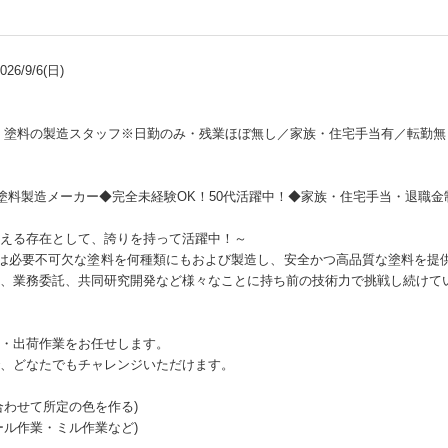
6/9/6(日)
】塗料の製造スタッフ※日勤のみ・残業ほぼ無し／家族・住宅手当有／転勤無
用塗料製造メーカー◆完全未経験OK！50代活躍中！◆家族・住宅手当・退職
える存在として、誇りを持って活躍中！～
では必要不可欠な塗料を何種類にもおよび製造し、安全かつ高品質な塗料を提
、業務委託、共同研究開発など様々なことに持ち前の技術力で挑戦し続けて
・出荷作業をお任せします。
、どなたでもチャレンジいただけます。
合わせて所定の色を作る)
ール作業・ミル作業など)