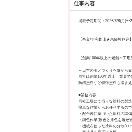
仕事内容
掲載予定期間：2026/6/8(月)〜202
【奈良/大和郡山★未経験歓迎
【創業100年以上の老舗木工
～日本のモノづくりを陰から支
同社は創業100年以上、業界
防錆塗料など特殊塗料も踏まえ
■業務内容：
同社工場にて様々な塗料の製造
簡単な作業からお任せするので
・配合表に基づいた原料の準備
・調色作業(原色と原色を混ぜ
・機械を使った塗料の分散(ロ