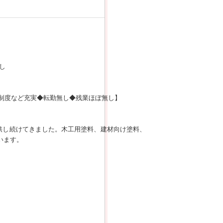
し
金制度など充実◆転勤無し◆残業ほぼ無し】
供し続けてきました。木工用塗料、建材向け塗料、
います。