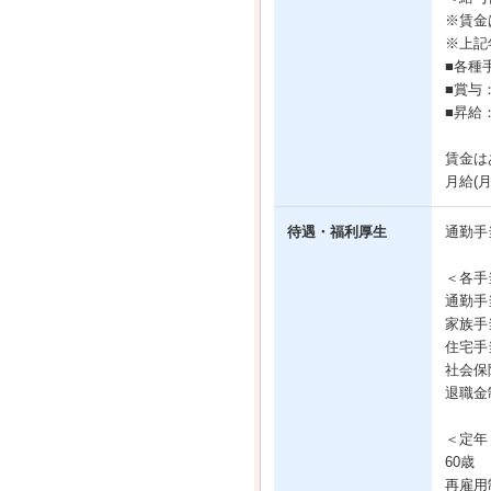
※賃金
※上記
■各種
■賞与
■昇給：
賃金は
月給(
待遇・福利厚生
通勤手
＜各手
通勤手
家族手
住宅手
社会保
退職金
＜定年
60歳
再雇用