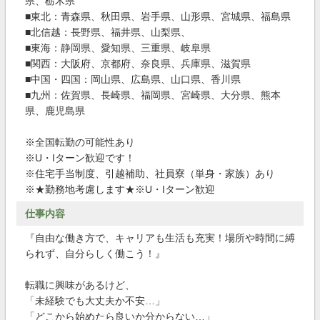
県、栃木県
■東北：青森県、秋田県、岩手県、山形県、宮城県、福島県
■北信越：長野県、福井県、山梨県、
■東海：静岡県、愛知県、三重県、岐阜県
■関西：大阪府、京都府、奈良県、兵庫県、滋賀県
■中国・四国：岡山県、広島県、山口県、香川県
■九州：佐賀県、長崎県、福岡県、宮崎県、大分県、熊本
県、鹿児島県
※全国転勤の可能性あり
※U・Iターン歓迎です！
※住宅手当制度、引越補助、社員寮（単身・家族）あり
※★勤務地考慮します★※U・Iターン歓迎
仕事内容
『自由な働き方で、キャリアも生活も充実！場所や時間に縛
られず、自分らしく働こう！』
転職に興味があるけど、
「未経験でも大丈夫か不安…」
「どこから始めたら良いか分からない…」