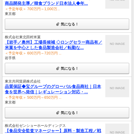
商品開発主導／韓食ブランド日本法人◆年...
＜予定年収＞ 700万円～1,000万...
東京都
気になる！
株式会社東北田村米菓
【岩手／奥州】工場長候補 ◇ロングセラー商品有／
NO IMAGE
米菓を中心とした食品製造会社／転勤な...
＜予定年収＞ 600万円～720万円 ...
岩手県
気になる！
東京共同貿易株式会社
品質保証◆宝グループのグローバル食品商社｜日本
NO IMAGE
食を世界へ発信｜レギュレーション対応・...
＜予定年収＞ 500万円～650万円 ...
東京都
気になる！
株式会社ゼンショーホールディングス
【食品安全監査マネージャー】原料・製造工程／戦
NO IMAGE