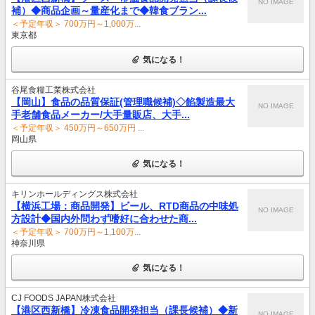
NO IMAGE
補）◆商品企画～量産化まで◆韓食ブラン...
＜予定年収＞ 700万円～1,000万...
東京都
気になる！
谷尾食糧工業株式会社
【岡山】食品の品質保証(管理職候補)◇餡製造最大
NO IMAGE
手老舗食品メーカー/大手量販店、大手...
＜予定年収＞ 450万円～650万円 ...
岡山県
気になる！
キリンホールディングス株式会社
【横浜工場：商品開発】ビール、RTD商品の中味処
NO IMAGE
方設計◆国内外問わず嗜好に合わせた商...
＜予定年収＞ 700万円～1,100万...
神奈川県
気になる！
CJ FOODS JAPAN株式会社
【港区西新橋】冷凍食品開発担当（課長候補）◆新
NO IMAGE