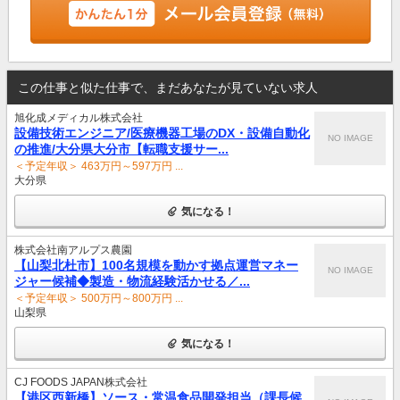
この仕事と似た仕事で、まだあなたが見ていない求人
旭化成メディカル株式会社
設備技術エンジニア/医療機器工場のDX・設備自動化
NO IMAGE
の推進/大分県大分市【転職支援サー...
＜予定年収＞ 463万円～597万円 ...
大分県
気になる！
株式会社南アルプス農園
【山梨北杜市】100名規模を動かす拠点運営マネー
NO IMAGE
ジャー候補◆製造・物流経験活かせる／...
＜予定年収＞ 500万円～800万円 ...
山梨県
気になる！
CJ FOODS JAPAN株式会社
【港区西新橋】ソース・常温食品開発担当（課長候