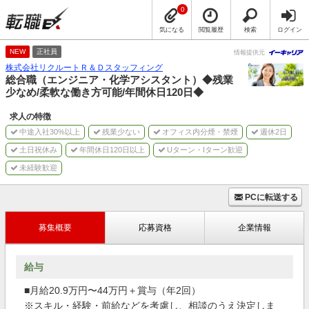
0
気になる
閲覧履歴
検索
ログイン
NEW
正社員
情報提供元
株式会社リクルートＲ＆Ｄスタッフィング
総合職（エンジニア・化学アシスタント）◆残業
少なめ/柔軟な働き方可能/年間休日120日◆
求人の特徴
中途入社30%以上
残業少ない
オフィス内分煙・禁煙
週休2日
土日祝休み
年間休日120日以上
Uターン・Iターン歓迎
未経験歓迎
PCに転送する
募集概要
応募資格
企業情報
給与
■月給20.9万円〜44万円＋賞与（年2回）
※スキル・経験・前給などを考慮し、相談のうえ決定しま