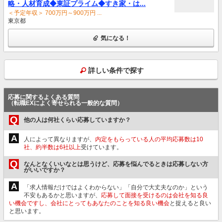
略・人材育成◆東証プライム◆すき家・は...
＜予定年収＞ 700万円～900万円 ...
東京都
気になる！
詳しい条件で探す
応募に関するよくある質問
（転職EXによく寄せられる一般的な質問）
Q
他の人は何社くらい応募していますか？
A
人によって異なりますが、
内定をもらっている人の平均応募数は10
社、約半数は6社以上
受けています。
Q
なんとなくいいなとは思うけど、応募を悩んでるときは応募しない方
がいいですか？
A
「求人情報だけではよくわからない」「自分で大丈夫なのか」という
不安もあるかと思いますが、
応募して面接を受けるのは会社を知る良
い機会ですし、会社にとってもあなたのことを知る良い機会
と捉えると良い
と思います。