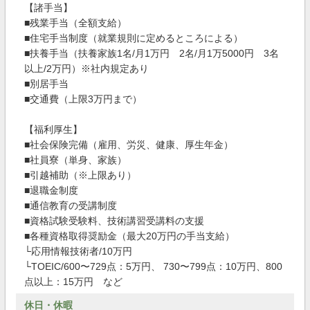
【諸手当】
■残業手当（全額支給）
■住宅手当制度（就業規則に定めるところによる）
■扶養手当（扶養家族1名/月1万円 2名/月1万5000円 3名
以上/2万円）※社内規定あり
■別居手当
■交通費（上限3万円まで）
【福利厚生】
■社会保険完備（雇用、労災、健康、厚生年金）
■社員寮（単身、家族）
■引越補助（※上限あり）
■退職金制度
■通信教育の受講制度
■資格試験受験料、技術講習受講料の支援
■各種資格取得奨励金（最大20万円の手当支給）
└応用情報技術者/10万円
└TOEIC/600〜729点：5万円、 730〜799点：10万円、800
点以上：15万円 など
休日・休暇