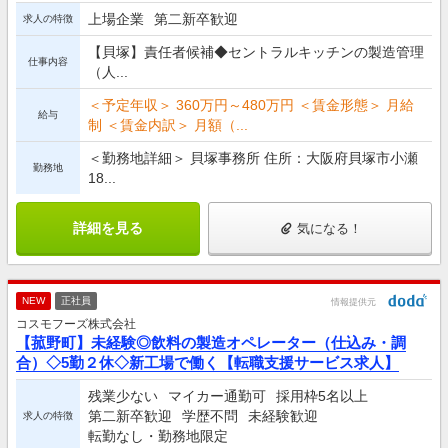
上場企業
第二新卒歓迎
求人の特徴
【貝塚】責任者候補◆セントラルキッチンの製造管理
仕事内容
（人...
＜予定年収＞ 360万円～480万円 ＜賃金形態＞ 月給
給与
制 ＜賃金内訳＞ 月額（...
＜勤務地詳細＞ 貝塚事務所 住所：大阪府貝塚市小瀬
勤務地
18...
詳細を見る
気になる！
NEW
正社員
情報提供元
コスモフーズ株式会社
【菰野町】未経験◎飲料の製造オペレーター（仕込み・調
合）◇5勤２休◇新工場で働く【転職支援サービス求人】
残業少ない
マイカー通勤可
採用枠5名以上
第二新卒歓迎
学歴不問
未経験歓迎
求人の特徴
転勤なし・勤務地限定