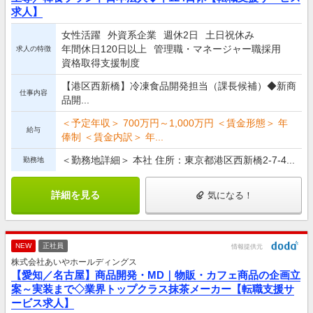
求人】
女性活躍
外資系企業
週休2日
土日祝休み
年間休日120日以上
管理職・マネージャー職採用
求人の特徴
資格取得支援制度
【港区西新橋】冷凍食品開発担当（課長候補）◆新商
仕事内容
品開...
＜予定年収＞ 700万円～1,000万円 ＜賃金形態＞ 年
給与
俸制 ＜賃金内訳＞ 年...
＜勤務地詳細＞ 本社 住所：東京都港区西新橋2-7-4...
勤務地
詳細を見る
気になる！
NEW
正社員
情報提供元
株式会社あいやホールディングス
【愛知／名古屋】商品開発・MD｜物販・カフェ商品の企画立
案～実装まで◇業界トップクラス抹茶メーカー【転職支援サ
ービス求人】