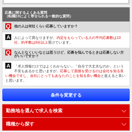
応募に関するよくある質問
（転職EXによく寄せられる一般的な質問）
Q
他の人は何社くらい応募していますか？
A
人によって異なりますが、
内定をもらっている人の平均応募数は10
社、約半数は6社以上
受けています。
Q
なんとなくいいなとは思うけど、応募を悩んでるときは応募しない方
がいいですか？
A
「求人情報だけではよくわからない」「自分で大丈夫なのか」という
不安もあるかと思いますが、
応募して面接を受けるのは会社を知る良
い機会ですし、会社にとってもあなたのことを知る良い機会
と捉えると良い
と思います。
条件を変更する
勤務地を選んで求人を検索
職種から探す