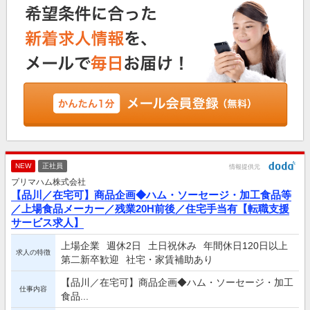
NEW
正社員
情報提供元
プリマハム株式会社
【品川／在宅可】商品企画◆ハム・ソーセージ・加工食品等
／上場食品メーカー／残業20H前後／住宅手当有【転職支援
サービス求人】
上場企業
週休2日
土日祝休み
年間休日120日以上
求人の特徴
第二新卒歓迎
社宅・家賃補助あり
【品川／在宅可】商品企画◆ハム・ソーセージ・加工
仕事内容
食品...