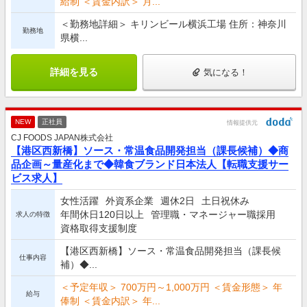
給制 ＜賃金内訳＞ 月...
＜勤務地詳細＞ キリンビール横浜工場 住所：神奈川
勤務地
県横...
詳細を見る
気になる！
NEW
正社員
情報提供元
CJ FOODS JAPAN株式会社
【港区西新橋】ソース・常温食品開発担当（課長候補）◆商
品企画～量産化まで◆韓食ブランド日本法人【転職支援サー
ビス求人】
女性活躍
外資系企業
週休2日
土日祝休み
年間休日120日以上
管理職・マネージャー職採用
求人の特徴
資格取得支援制度
【港区西新橋】ソース・常温食品開発担当（課長候
仕事内容
補）◆...
＜予定年収＞ 700万円～1,000万円 ＜賃金形態＞ 年
給与
俸制 ＜賃金内訳＞ 年...