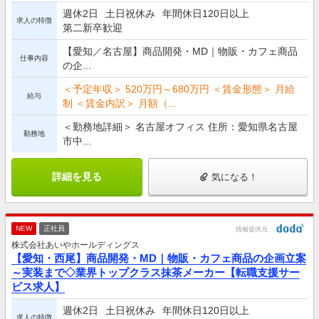
週休2日
土日祝休み
年間休日120日以上
求人の特徴
第二新卒歓迎
【愛知／名古屋】商品開発・MD｜物販・カフェ商品
仕事内容
の企...
＜予定年収＞ 520万円～680万円 ＜賃金形態＞ 月給
給与
制 ＜賃金内訳＞ 月額（...
＜勤務地詳細＞ 名古屋オフィス 住所：愛知県名古屋
勤務地
市中...
詳細を見る
気になる！
NEW
正社員
情報提供元
株式会社あいやホールディングス
【愛知・西尾】商品開発・MD｜物販・カフェ商品の企画立案
～実装まで◇業界トップクラス抹茶メーカー【転職支援サー
ビス求人】
週休2日
土日祝休み
年間休日120日以上
求人の特徴