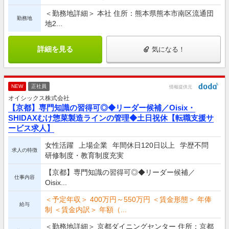
＜勤務地詳細＞ 本社 住所：熊本県熊本市南区流通団
勤務地
地2...
詳細を見る
気になる！
NEW
正社員
情報提供元
オイシックス株式会社
【京都】専門知識の習得可◎◆リーダー候補／Oisix・
SHIDAXむけ惣菜製造ラインの管理◆土日祝休【転職支援サ
ービス求人】
女性活躍
上場企業
年間休日120日以上
学歴不問
求人の特徴
研修制度・教育制度充実
【京都】専門知識の習得可◎◆リーダー候補／
仕事内容
Oisix...
＜予定年収＞ 400万円～550万円 ＜賃金形態＞ 年俸
給与
制 ＜賃金内訳＞ 年額（...
＜勤務地詳細＞ 京都ダイニングセンター 住所：京都