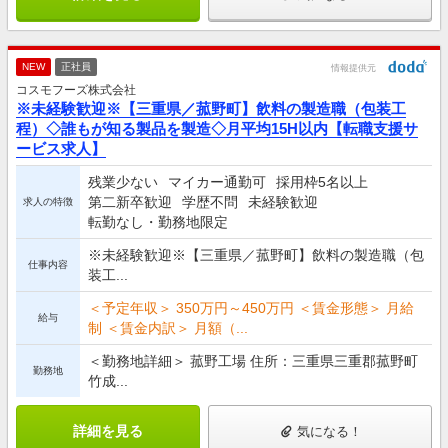
NEW
正社員
情報提供元
コスモフーズ株式会社
※未経験歓迎※【三重県／菰野町】飲料の製造職（包装工
程）◇誰もが知る製品を製造◇月平均15H以内【転職支援サ
ービス求人】
残業少ない
マイカー通勤可
採用枠5名以上
第二新卒歓迎
学歴不問
未経験歓迎
求人の特徴
転勤なし・勤務地限定
※未経験歓迎※【三重県／菰野町】飲料の製造職（包
仕事内容
装工...
＜予定年収＞ 350万円～450万円 ＜賃金形態＞ 月給
給与
制 ＜賃金内訳＞ 月額（...
＜勤務地詳細＞ 菰野工場 住所：三重県三重郡菰野町
勤務地
竹成...
詳細を見る
気になる！