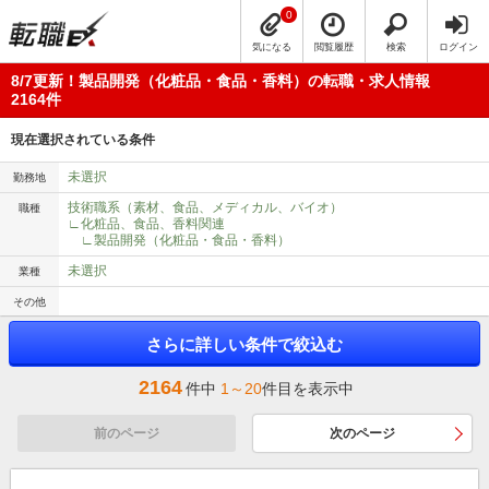
0
気になる
閲覧履歴
検索
ログイン
8/7更新！製品開発（化粧品・食品・香料）の転職・求人情報
2164件
現在選択されている条件
未選択
勤務地
技術職系（素材、食品、メディカル、バイオ）
職種
∟化粧品、食品、香料関連
∟製品開発（化粧品・食品・香料）
未選択
業種
その他
さらに詳しい条件で絞込む
2164
件中
1～20
件目を表示中
前のページ
次のページ