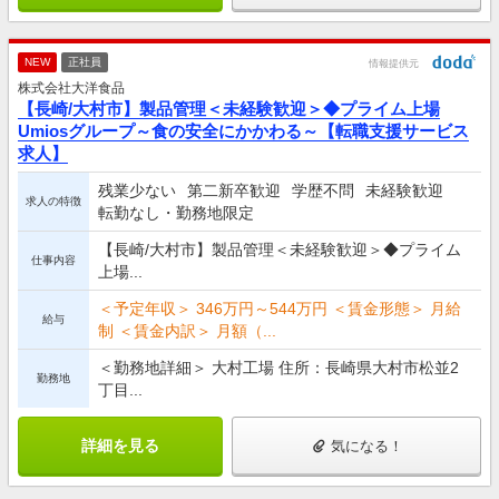
NEW
正社員
情報提供元
株式会社大洋食品
【長崎/大村市】製品管理＜未経験歓迎＞◆プライム上場
Umiosグループ～食の安全にかかわる～【転職支援サービス
求人】
残業少ない
第二新卒歓迎
学歴不問
未経験歓迎
求人の特徴
転勤なし・勤務地限定
【長崎/大村市】製品管理＜未経験歓迎＞◆プライム
仕事内容
上場...
＜予定年収＞ 346万円～544万円 ＜賃金形態＞ 月給
給与
制 ＜賃金内訳＞ 月額（...
＜勤務地詳細＞ 大村工場 住所：長崎県大村市松並2
勤務地
丁目...
詳細を見る
気になる！