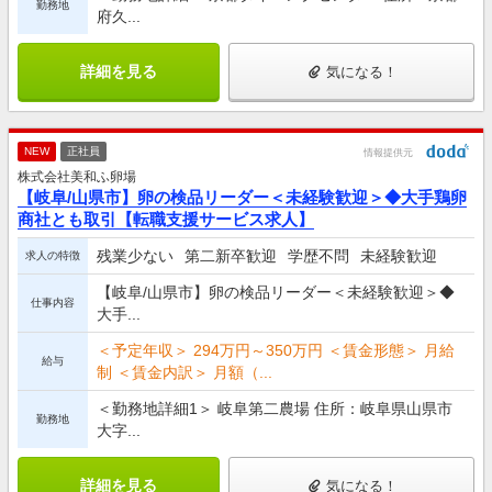
勤務地
府久...
詳細を見る
気になる！
NEW
正社員
情報提供元
株式会社美和ふ卵場
【岐阜/山県市】卵の検品リーダー＜未経験歓迎＞◆大手鶏卵
商社とも取引【転職支援サービス求人】
残業少ない
第二新卒歓迎
学歴不問
未経験歓迎
求人の特徴
【岐阜/山県市】卵の検品リーダー＜未経験歓迎＞◆
仕事内容
大手...
＜予定年収＞ 294万円～350万円 ＜賃金形態＞ 月給
給与
制 ＜賃金内訳＞ 月額（...
＜勤務地詳細1＞ 岐阜第二農場 住所：岐阜県山県市
勤務地
大字...
詳細を見る
気になる！