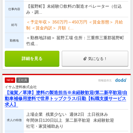
【菰野町】未経験◎飲料の製造オペレーター（仕込
仕事内容
み・調...
＜予定年収＞ 350万円～450万円 ＜賃金形態＞ 月給
給与
制 ＜賃金内訳＞ 月額（...
＜勤務地詳細＞ 菰野工場 住所：三重県三重郡菰野町
勤務地
竹成...
詳細を見る
気になる！
NEW
正社員
情報提供元
イサム塗料株式会社
【滋賀／草津】塗料の製造担当※未経験歓迎/第二新卒歓迎/自
動車補修用塗料で世界トップクラス/日勤【転職支援サービス
求人】
上場企業
残業少ない
週休2日
土日祝休み
年間休日120日以上
第二新卒歓迎
未経験歓迎
求人の特徴
社宅・家賃補助あり