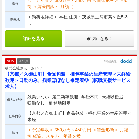
＜予定年収＞ 300万円～350万円 ＜賃金形態＞ 月給
給与
制 ＜賃金内訳＞ 月額（...
＜勤務地詳細＞ 本社 住所：茨城県土浦市紫ケ丘5-3
勤務地
...
詳細を見る
気になる！
NEW
正社員
情報提供元
株式会社さん・おいけ
【京都／久御山町】食品包装・梱包事業の生産管理＜未経験
歓迎＞日勤のみ、残業ほぼなし◆定着◎【転職支援サービス
求人】
残業少ない
第二新卒歓迎
学歴不問
未経験歓迎
求人の特徴
転勤なし・勤務地限定
【京都／久御山町】食品包装・梱包事業の生産管理＜
仕事内容
未経...
＜予定年収＞ 350万円～450万円 ＜賃金形態＞ 月給
給与
制 経験、スキル、年齢を考...