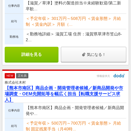
【滋賀／草津】塗料の製造担当※未経験歓迎/第二新
仕事内容
卒歓...
＜予定年収＞ 301万円～508万円 ＜賃金形態＞ 月給
給与
制 ＜賃金内訳＞ 月額（...
＜勤務地詳細＞ 滋賀工場 住所：滋賀県草津市笠山8-
勤務地
2...
詳細を見る
気になる！
NEW
正社員
情報提供元
株式会社木村
【熊本市南区】商品企画・開発管理者候補／新商品開発や市
場調査・OEM先開拓等を幅広く担当【転職支援サービス求
人】
【熊本市南区】商品企画・開発管理者候補／新商品開
仕事内容
発や...
＜予定年収＞ 500万円～700万円 ＜賃金形態＞ 月給
給与
制 固定残業手当（月40時...