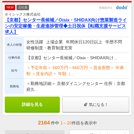
NEW
正社員
情報提供元
オイシックス株式会社
【京都】センター長候補／Oisix・SHIDAX向け惣菜製造ライ
ンの安定稼働・生産進捗管理◆土日祝休【転職支援サービス
求人】
女性活躍
上場企業
年間休日120日以上
学歴不問
求人の特徴
研修制度・教育制度充実
【京都】センター長候補／Oisix・SHIDAX向け...
仕事内容
＜予定年収＞ 560万円～660万円 ＜賃金形態＞ 年俸
給与
制 ＜賃金内訳＞ 年額（...
＜勤務地詳細＞ 京都ダイニングセンター 住所：京都
勤務地
府久...
詳細を見る
気になる！
2164
件中
1～20
件目を表示中