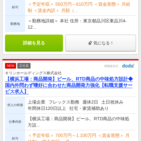
＜予定年収＞ 550万円～610万円 ＜賃金形態＞ 月給
給与
制 ＜賃金内訳＞ 月額（...
＜勤務地詳細＞ 本社 住所：東京都品川区東品川4-
勤務地
12...
詳細を見る
気になる！
NEW
正社員
情報提供元
キリンホールディングス株式会社
【横浜工場：商品開発】ビール、RTD商品の中味処方設計◆
国内外問わず嗜好に合わせた商品開発力強化【転職支援サー
ビス求人】
上場企業
フレックス勤務
週休2日
土日祝休み
求人の特徴
年間休日120日以上
社宅・家賃補助あり
【横浜工場：商品開発】ビール、RTD商品の中味処
仕事内容
方設...
＜予定年収＞ 700万円～1,100万円 ＜賃金形態＞ 月
給与