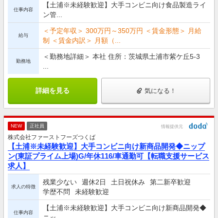
【土浦※未経験歓迎】大手コンビニ向け食品製造ライ
仕事内容
ン管...
＜予定年収＞ 300万円～350万円 ＜賃金形態＞ 月給
給与
制 ＜賃金内訳＞ 月額（...
＜勤務地詳細＞ 本社 住所：茨城県土浦市紫ケ丘5-3
勤務地
...
詳細を見る
気になる！
NEW
正社員
情報提供元
株式会社ファーストフーズつくば
【土浦※未経験歓迎】大手コンビニ向け新商品開発◆ニップ
ン(東証プライム上場)G/年休116/車通勤可【転職支援サービス
求人】
残業少ない
週休2日
土日祝休み
第二新卒歓迎
求人の特徴
学歴不問
未経験歓迎
【土浦※未経験歓迎】大手コンビニ向け新商品開発◆
仕事内容
ニッ...