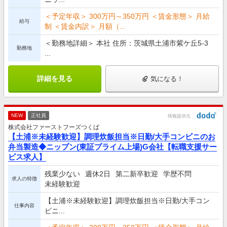
＜予定年収＞ 300万円～350万円 ＜賃金形態＞ 月給
給与
制 ＜賃金内訳＞ 月額（...
＜勤務地詳細＞ 本社 住所：茨城県土浦市紫ケ丘5-3
勤務地
...
詳細を見る
気になる！
NEW
正社員
情報提供元
株式会社ファーストフーズつくば
【土浦※未経験歓迎】調理炊飯担当※日勤/大手コンビニのお
弁当製造◆ニップン(東証プライム上場)G会社【転職支援サー
ビス求人】
残業少ない
週休2日
第二新卒歓迎
学歴不問
求人の特徴
未経験歓迎
【土浦※未経験歓迎】調理炊飯担当※日勤/大手コン
仕事内容
ビニ...