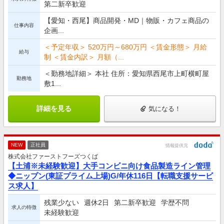
第二新卒歓迎
【愛知・西尾】商品開発・MD｜物販・カフェ商品の
仕事内容
企画...
＜予定年収＞ 520万円～680万円 ＜賃金形態＞ 月給
給与
制 ＜賃金内訳＞ 月額（...
＜勤務地詳細＞ 本社 住所：愛知県西尾市上町横町屋
勤務地
敷1...
詳細を見る
気になる！
NEW
正社員
情報提供元
株式会社ファーストフーズつくば
【土浦※未経験歓迎】大手コンビニ向け食品製造ライン管理
◆ニップン(東証プライム上場)G/年休116日【転職支援サービ
ス求人】
残業少ない
週休2日
第二新卒歓迎
学歴不問
求人の特徴
未経験歓迎