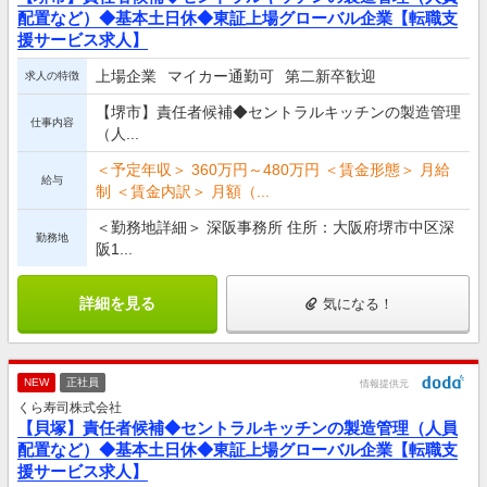
配置など）◆基本土日休◆東証上場グローバル企業【転職支
援サービス求人】
上場企業
マイカー通勤可
第二新卒歓迎
求人の特徴
【堺市】責任者候補◆セントラルキッチンの製造管理
仕事内容
（人...
＜予定年収＞ 360万円～480万円 ＜賃金形態＞ 月給
給与
制 ＜賃金内訳＞ 月額（...
＜勤務地詳細＞ 深阪事務所 住所：大阪府堺市中区深
勤務地
阪1...
詳細を見る
気になる！
NEW
正社員
情報提供元
くら寿司株式会社
【貝塚】責任者候補◆セントラルキッチンの製造管理（人員
配置など）◆基本土日休◆東証上場グローバル企業【転職支
援サービス求人】