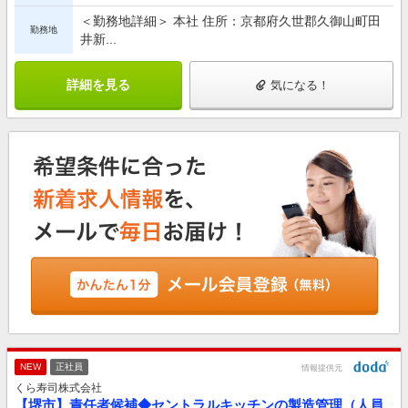
＜勤務地詳細＞ 本社 住所：京都府久世郡久御山町田
勤務地
井新...
詳細を見る
気になる！
NEW
正社員
情報提供元
くら寿司株式会社
【堺市】責任者候補◆セントラルキッチンの製造管理（人員