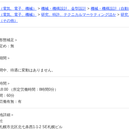
（電気、電子、機械）
>
機械・機構設計、金型設計
>
機械・機構設計（自動
（電気、電子、機械）
>
研究、特許、テクニカルマーケティングほか
>
研究
（その他）
員
形態補足＞
定め：無
期間＞
間中、待遇に変動はありません。
時間＞
～18:00 （所定労働時間：8時間0分）
間：60分
労働有無：有
地詳細＞
社
札幌市北区北七条西1-1-2 SE札幌ビル