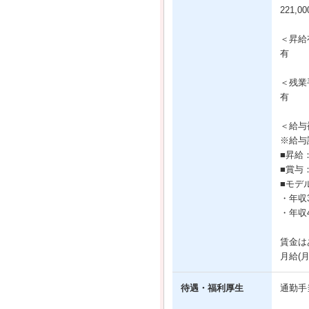
221,0
＜昇給
有
＜残業
有
＜給与
※給与
■昇給
■賞与
■モデ
・年収3
・年収4
賃金は
月給(
待遇・福利厚生
通勤手