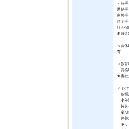
＜各手
通勤手
家族手
住宅手
社会保
退職金
＜育休
有
＜教育
・資格
★当社
＜その
・各種
・永年
・持株
・定期
・保養
・キッ