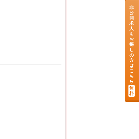
非
公
開
求
人
を
お
探
し
の
方
は
こ
ち
ら
無
料