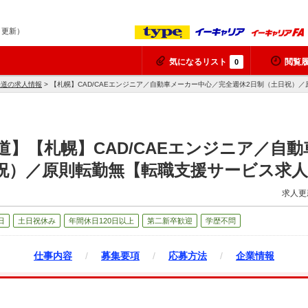
7 更新）
気になるリスト
閲覧
0
海道の求人情報
> 【札幌】CAD/CAEエンジニア／自動車メーカー中心／完全週休2日制（土日祝）
海道】【札幌】CAD/CAEエンジニア／自
祝）／原則転勤無【転職支援サービス求
求人更
日
土日祝休み
年間休日120日以上
第二新卒歓迎
学歴不問
仕事内容
/
募集要項
/
応募方法
/
企業情報