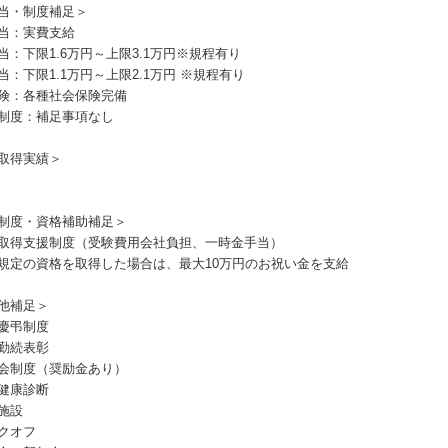
当・制度補足＞
当：実費支給
当：下限1.6万円～上限3.1万円※規程有り
当：下限1.1万円～上限2.1万円 ※規程有り
険：各種社会保険完備
制度：補足事項なし
取得実績＞
制度・資格補助補足＞
取得支援制度（受験費用会社負担、一時金手当）
規定の資格を取得した場合は、最大10万円のお祝い金を支給
他補足＞
慶弔制度
勤続表彰
会制度（奨励金あり）
健康診断
施設
クオフ