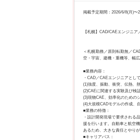
掲載予定期間：2026/6/8(月)〜202
【札幌】CAD/CAEエンジニ
＜札幌勤務／原則転勤無／CA
空・宇宙、建機・重機等、幅広
■業務内容：
・CAD／CAEエンジニアと
(1)強度、振動、衝突、伝熱、
(2)CAEに関連する実験及び
(3)現物CAE、効率化のための
(4)大規模CADモデルの作成
■業務の特徴：
・設計開発現場で要求される品
援を行います。自動車と航空機
あるため、大きな責任とやりが
■キャリアパス：