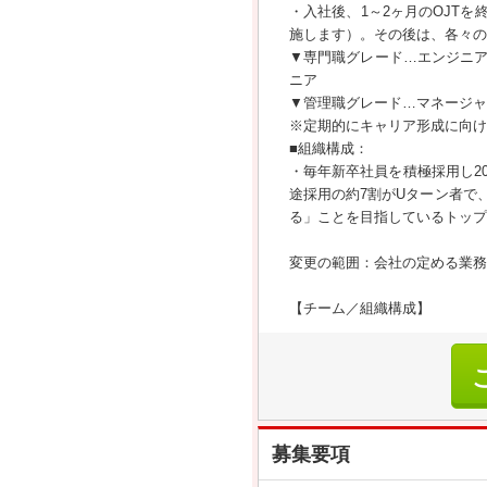
・入社後、1～2ヶ月のOJT
施します）。その後は、各々の
▼専門職グレード…エンジニ
ニア
▼管理職グレード…マネージャ
※定期的にキャリア形成に向け
■組織構成：
・毎年新卒社員を積極採用し2
途採用の約7割がUターン者で
る」ことを目指しているトップ
変更の範囲：会社の定める業務
【チーム／組織構成】
募集要項