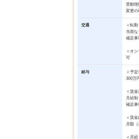
受動喫
変更の
交通
＜転勤
当面な
補足事
＜オン
可
給与
＜予定
300万
＜賃金
月給制
補足事
＜賃金
月額（基
＜月給