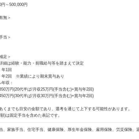
00円～500,000円
有無＞
手当＞
補足＞
詳細は経験・能力・前職給与等を踏まえて決定
：年1回
：年2回 ※業績により期末賞与あり
ル年収：
50万円(20代半ば/月収25万円(手当含む)+賞与年2回)
50万円(30代半ば/月収30万円(手当含む)+賞与年2回)
あくまでも目安の金額であり、選考を通じて上下する可能性があります。
月額)は固定手当を含めた表記です。
当、家族手当、住宅手当、健康保険、厚生年金保険、雇用保険、労災保険、