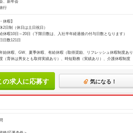
会、新年会
旅行
・休暇】
休2日制（休日は土日祝日）
給休暇10日～20日（下限日数は、入社半年経過後の付与日数となります）
日日数121日
年始休暇、GW、夏季休暇、有給休暇（取得奨励、リフレッシュ休暇制度あ
度（育休は男女とも取得実績あり）、時短勤務（実績あり）、介護休暇制度
この求人に応募す
気になる！
る
問
資格/応募条件＞