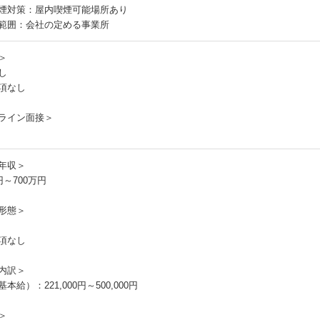
煙対策：屋内喫煙可能場所あり
範囲：会社の定める事業所
＞
し
項なし
ライン面接＞
年収＞
円～700万円
形態＞
項なし
内訳＞
本給）：221,000円～500,000円
＞