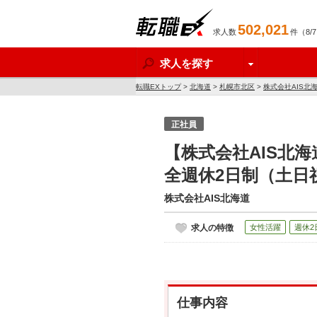
502,021
求人数
件（8/
転職EX
求人を探す
転職EXトップ
>
北海道
>
札幌市北区
>
株式会社AIS北
正社員
【株式会社AIS北
全週休2日制（土日
株式会社AIS北海道
求人の特徴
女性活躍
週休2
仕事内容