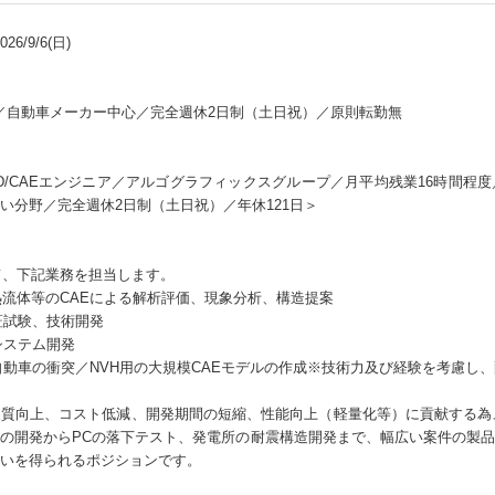
6/9/6(日)
ア／自動車メーカー中心／完全週休2日制（土日祝）／原則転勤無
D/CAEエンジニア／アルゴグラフィックスグループ／月平均残業16時間程
い分野／完全週休2日制（土日祝）／年休121日＞
して、下記業務を担当します。
熱流体等のCAEによる解析評価、現象分析、構造提案
検証試験、技術開発
システム開発
、自動車の衝突／NVH用の大規模CAEモデルの作成※技術力及び経験を考慮し
質向上、コスト低減、開発期間の短縮、性能向上（軽量化等）に貢献する為、
の開発からPCの落下テスト、発電所の耐震構造開発まで、幅広い案件の製
いを得られるポジションです。