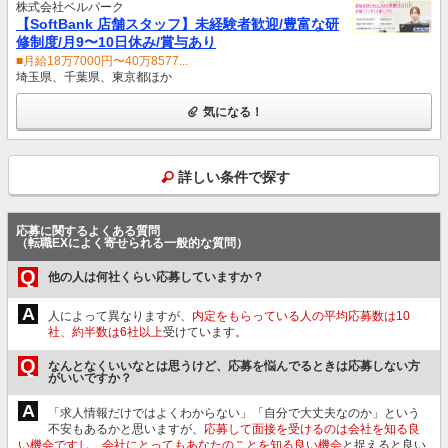
株式会社ベルパーク
【SoftBank 店舗スタッフ】未経験者歓迎/豊富な研
修制度/月9〜10日休み/賞与あり
■月給18万7000円〜40万8577...
埼玉県、千葉県、東京都ほか
気になる！
詳しい条件で探す
応募に関するよくある質問
（転職EXによく寄せられる一般的な質問）
Q
他の人は何社くらい応募していますか？
A
人によって異なりますが、
内定をもらっている人の平均応募数は10
社、約半数は6社以上
受けています。
Q
なんとなくいいなとは思うけど、応募を悩んでるときは応募しない方
がいいですか？
A
「求人情報だけではよくわからない」「自分で大丈夫なのか」という
不安もあるかと思いますが、
応募して面接を受けるのは会社を知る良
い機会ですし、会社にとってもあなたのことを知る良い機会
と捉えると良い