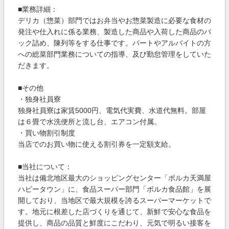
■業務詳細：
デリカ（惣菜）部門ではお弁当やお惣菜製造に必要な食材の
発注や仕入れに係る業務、製造した商品や入荷した商品のパ
ック詰め、陳列等をする仕事です。パートやアルバイトの方
への総菜部門業務についての指導、及び勤怠管理をしていた
だきます。
■その他
・独身社員寮
独身社員寮は家賃5000円、電気代実費、水道代無料。部屋
は６畳で水洗便所と流し台、エアコン付属。
・買い物割引制度
当店でのお買い物に使える割引券を一定額支給。
■当社について：
当社は備北地区最大のショッピングセンター「ポルカ天満屋
ハピータウン」に、食品スーパー部門「ポルカ食品館」を展
開しており、当地区で最大規模を誇るスーパーマーケットで
す。地元に根差した店づくりを通じて、新鮮で安心な食品を
提供し、商品の品質と鮮度にこだわり、元気で明るい接客を