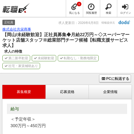
0
気になる
閲覧履歴
検索
ログイン
正社員
求人更新日：2026年6月8日
情報提供元
株式会社共栄商事
【岡山/未経験歓迎】正社員募集◆月給22万円～◇スーパーマー
ケット店舗スタッフ※総菜部門チーフ候補【転職支援サービス
求人】
求人の特徴
第二新卒歓迎
未経験歓迎
転勤なし・勤務地限定
社宅・家賃補助あり
PCに転送する
募集概要
応募資格
企業情報
給与
＜予定年収＞
300万円～450万円