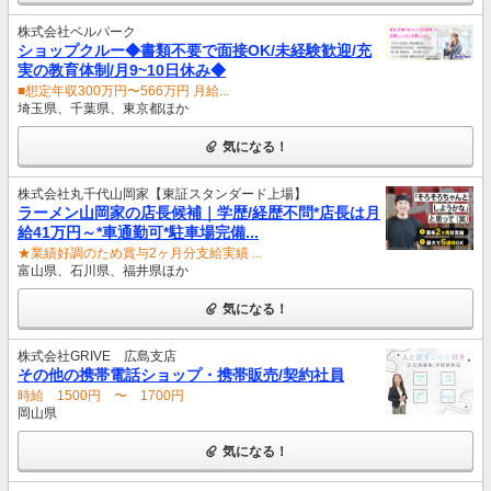
株式会社ベルパーク
ショップクルー◆書類不要で面接OK/未経験歓迎/充
実の教育体制/月9~10日休み◆
■想定年収300万円〜566万円 月給...
埼玉県、千葉県、東京都ほか
気になる！
株式会社丸千代山岡家【東証スタンダード上場】
ラーメン山岡家の店長候補｜学歴/経歴不問*店長は月
給41万円～*車通勤可*駐車場完備...
★業績好調のため賞与2ヶ月分支給実績 ...
富山県、石川県、福井県ほか
気になる！
株式会社GRIVE 広島支店
その他の携帯電話ショップ・携帯販売/契約社員
時給 1500円 〜 1700円
岡山県
気になる！