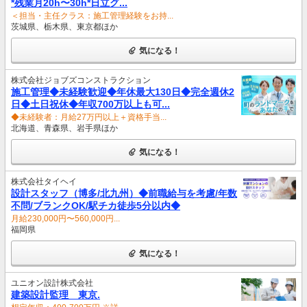
*残業月20h〜30h*日立グ...
＜担当・主任クラス：施工管理経験をお持...
茨城県、栃木県、東京都ほか
気になる！
株式会社ジョブズコンストラクション
施工管理◆未経験歓迎◆年休最大130日◆完全週休2
日◆土日祝休◆年収700万以上も可...
◆未経験者：月給27万円以上＋資格手当...
北海道、青森県、岩手県ほか
気になる！
株式会社タイヘイ
設計スタッフ（博多/北九州）◆前職給与を考慮/年数
不問/ブランクOK/駅チカ徒歩5分以内◆
月給230,000円〜560,000円...
福岡県
気になる！
ユニオン設計株式会社
建築設計監理 東京.