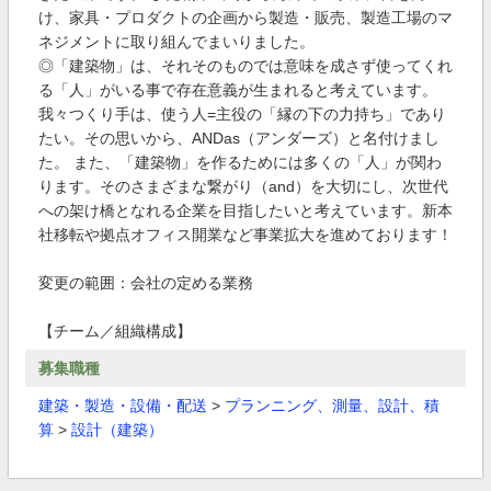
け、家具・プロダクトの企画から製造・販売、製造工場のマ
ネジメントに取り組んでまいりました。
◎「建築物」は、それそのものでは意味を成さず使ってくれ
る「人」がいる事で存在意義が生まれると考えています。
我々つくり手は、使う人=主役の「縁の下の力持ち」であり
たい。その思いから、ANDas（アンダーズ）と名付けまし
た。 また、「建築物」を作るためには多くの「人」が関わ
ります。そのさまざまな繋がり（and）を大切にし、次世代
への架け橋となれる企業を目指したいと考えています。新本
社移転や拠点オフィス開業など事業拡大を進めております！
変更の範囲：会社の定める業務
【チーム／組織構成】
募集職種
建築・製造・設備・配送
>
プランニング、測量、設計、積
算
>
設計（建築）