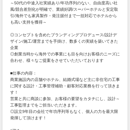
～50代の中途入社実績あり/年功序列のない、自由度高い社
風/競合差別化が明確で、業績好調/スーパーホテルと安定取
引/海外でも家具製作・発注据付まで一括対応でホテルから
も高い支持を獲得～
◎コンセプトを含めたブランディングプロデュース/設計デ
ザイン/施工/運営までを手掛け、数多くの実績を築いてきた
企業
◎創業当時から海外での事業にも目を向けお客様のニーズに
合わせ、様々なご提案をさせていただいております
■仕事の内容：
商業施設内の店舗やホテル、結婚式場など主に非住宅の工事
に関する設計・工事管理補助・顧客対応業務を行って頂きま
す！
営業と共に商談に参加、お客様の要望をカタチにし、設計～
工事監理までをご担当いただきます。
◎設立9年目の会社で年功序列等もなく、個人の力を最大限
発揮して頂けます！