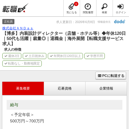
0
気になる
閲覧履歴
検索
ログイン
正社員
求人更新日：2026年6月8日
情報提供元
株式会社ＡＮＤａｓ
【博多】内装設計ディレクター（店舗・ホテル等）◆年休120日
｜50代も活躍｜裁量◎｜退職金｜海外展開【転職支援サービス
求人】
求人の特徴
週休2日
土日祝休み
年間休日120日以上
学歴不問
転勤なし・勤務地限定
PCに転送する
募集概要
応募資格
企業情報
給与
＜予定年収＞
500万円～700万円