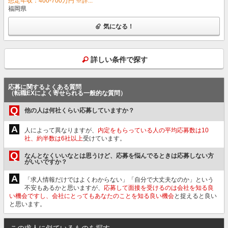
想定年収：400-700万円 ※詳...
福岡県
気になる！
詳しい条件で探す
応募に関するよくある質問
（転職EXによく寄せられる一般的な質問）
Q
他の人は何社くらい応募していますか？
A
人によって異なりますが、
内定をもらっている人の平均応募数は10
社、約半数は6社以上
受けています。
Q
なんとなくいいなとは思うけど、応募を悩んでるときは応募しない方
がいいですか？
A
「求人情報だけではよくわからない」「自分で大丈夫なのか」という
不安もあるかと思いますが、
応募して面接を受けるのは会社を知る良
い機会ですし、会社にとってもあなたのことを知る良い機会
と捉えると良い
と思います。
この求人に似ているものを探す