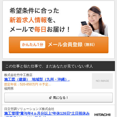
この仕事と似た仕事で、まだあなたが見ていない求人
株式会社竹中工務店
施工図（建築）_地域型（九州・沖縄）.
NO IMAGE
想定年収：520-850万円 ※予定...
福岡県
気になる！
日立空調ソリューションズ株式会社
施工管理*賞与年4ヵ月分以上*年休126日*土日祝休み