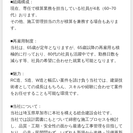
■組織構成：
現在、専任で積算業務を担当している社員が4名（60~70
代）おります。
その他、施工管理担当の方が積算を兼務する場合もありま
す。
■再雇用制度：
当社は、65歳が定年となりますが、65歳以降の再雇用も積
極的に行っており、80代の社員も活躍中です。勤務日数を
減らす等、社員の希望に合わせた就業も可能となります。
■魅力：
RC造、S造、W造と幅広い案件を請け負う当社では、建築技
術者としての成長はもちろん、スキルや経験に合わせて案件
をお任せすることも可能な環境です。
■当社について：
当社は埼玉県草加市に本社を構える総合建設会社です。
当社では設計図書にもとづいて綿密な施工プロセスを検討
し、品質・工期・安全性の面から最適な工事管理を目指して
おり、公共・民間問わず、いずれも新築から改修・設備更新