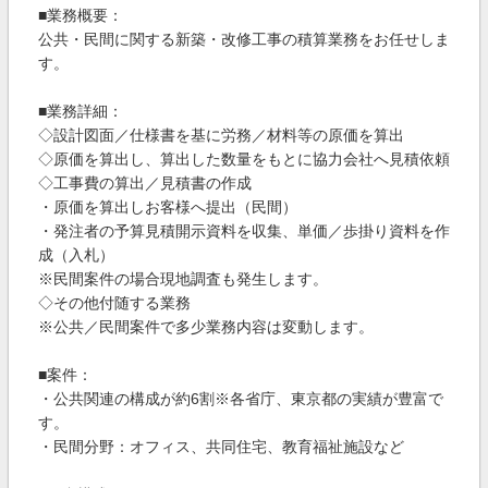
■業務概要：
公共・民間に関する新築・改修工事の積算業務をお任せしま
す。
■業務詳細：
◇設計図面／仕様書を基に労務／材料等の原価を算出
◇原価を算出し、算出した数量をもとに協力会社へ見積依頼
◇工事費の算出／見積書の作成
・原価を算出しお客様へ提出（民間）
・発注者の予算見積開示資料を収集、単価／歩掛り資料を作
成（入札）
※民間案件の場合現地調査も発生します。
◇その他付随する業務
※公共／民間案件で多少業務内容は変動します。
■案件：
・公共関連の構成が約6割※各省庁、東京都の実績が豊富で
す。
・民間分野：オフィス、共同住宅、教育福祉施設など