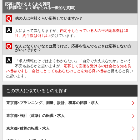
応募に関するよくある質問
（転職EXによく寄せられる一般的な質問）
Q
他の人は何社くらい応募していますか？
A
人によって異なりますが、
内定をもらっている人の平均応募数は10
社、約半数は6社以上
受けています。
Q
なんとなくいいなとは思うけど、応募を悩んでるときは応募しない方
がいいですか？
A
「求人情報だけではよくわからない」「自分で大丈夫なのか」という
不安もあるかと思いますが、
応募して面接を受けるのは会社を知る良
い機会ですし、会社にとってもあなたのことを知る良い機会
と捉えると良い
と思います。
この求人に似ているものを探す
東京都×プランニング、測量、設計、積算の転職・求人
東京都×設計（建築）の転職・求人
東京都×積算の転職・求人