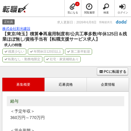
0
気になる
閲覧履歴
検索
ログイン
正社員
求人更新日：2026年6月8日
情報提供元
株式会社彩光建設
【東京/埼玉】積算◆再雇用制度有/公共工事多数/年休125日＆残
業ほぼ無し/資格手当有【転職支援サービス求人】
求人の特徴
残業少ない
年間休日120日以上
第二新卒歓迎
転勤なし・勤務地限定
社宅・家賃補助あり
PCに転送する
募集概要
応募資格
企業情報
給与
＜予定年収＞
360万円～770万円
＜賃金形態＞