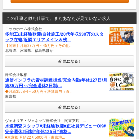
この仕事と似た仕事で、まだあなたが見ていない求人
ニッカホーム株式会社
多能工/未経験歓迎/自社施工/20代年収530万のスタ
ッフ在籍/近隣エリアメイン＆残...
【関東】月給27万円～45万円＋その他...
北海道、宮城県、福島県ほか
気になる！
株式会社敬相
通信インフラの資材調達担当/完全内勤/年休127日/月
給35万円～/完全週休2日制/...
◆月給35万円～50万円＋決算賞与（直...
東京都
気になる！
ヴェオリア・ジェネッツ株式会社 関東支店 ...
水道調査スタッフ#未経験歓迎#正社員デビューOK#
完全週休2日制#年休125日#資格...
■東京都 月給22万5000円（東京地...