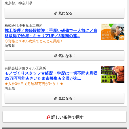
東京都、神奈川県
気になる！
株式会社埼玉丸山工務所
施工管理／未経験歓迎！手厚い研修で一人前に／資
格取得で給与・キャリアUP／3週間の連...
◇資格とスキル次第でどんどん昇給！ ...
埼玉県
気になる！
有限会社伊藤タイル工業所
モノづくりスタッフ★経歴・学歴は一切不問★月収
35万円可能★さいたま市募集★全員が未...
★入社3年目で月給35万円が叶う！ ★...
埼玉県
気になる！
詳しい条件で探す