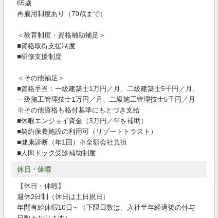
65歳
再雇用制度あり（70歳まで）
＜教育制度・資格補助補足＞
■資格取得支援制度
■研修支援制度
＜その他補足＞
■資格手当：一級建築士1万円／月、二級建築士5千円／月、
一級施工管理技士1万円／月、二級施工管理技士5千円／月
※その他資格も格付基準にもとづき支給
■休暇エンジョイ資金（3万円／年を補助）
■契約保養施設の利用可（リゾートトラスト）
■健康診断（年1回）※全額会社負担
■人間ドック受診補助制度
休日・休暇
【休日・休暇】
週休2日制（休日は土日祝日）
年間有給休暇10日～（下限日数は、入社半年経過後の付与