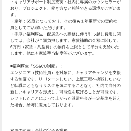
・キャリアサポート制度充実：社内に専属のカウンセラーが
おり、プロジェクト、働き方など相談できる環境がございま
す。
・定年：65歳となっており、その後も１年更新での契約社
員としてご活躍いただけます。
・手厚い福利厚生：配属先への勤務に伴う引っ越し費用に関
しては、会社が全額負担します。家賃補助の金額に関して、
6万円（家賃＋共益費）の物件を上限として半分を支給いた
します。他にも家族手当制度等がございます。
■福利厚生「SS&CU制度」：
エンジニア（技術社員）を対象に、キャリアチェンジを支援
する制度です。U・Iターンしたい、上流工程へ挑戦したいな
ど転職にともなうリスクを気にすることなく、社内で自分の
新しいキャリアを形成し、可能性を広げることが可能です。
シフトしたことによって上がった派遣料金が一定基準を超え
た場合、給与に還元しております。
変更の範囲：会社の定める業務