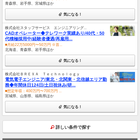
青森県、岩手県、宮城県ほか
気になる！
株式会社スタッフサービス エンジニアリング...
CADオペレーター◆テレワーク実績あり/40代・50
代積極採用中/経験者優遇/再雇用...
■月給22万5000円〜50万円 ※首...
北海道、青森県、岩手県ほか
気になる！
株式会社ＢＲＥＸＡ Ｔｅｃｈｎｏｌｏｇｙ
電気電子エンジニア/東北・北関東・北信越エリア勤
務◆年間休日124日/土日祝休み/研...
■想定年収：400万円〜700万円 ...
宮城県、山形県、福島県ほか
気になる！
詳しい条件で探す