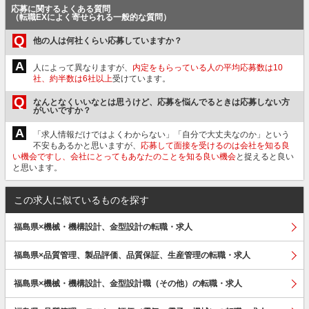
応募に関するよくある質問
（転職EXによく寄せられる一般的な質問）
Q
他の人は何社くらい応募していますか？
A
人によって異なりますが、
内定をもらっている人の平均応募数は10
社、約半数は6社以上
受けています。
Q
なんとなくいいなとは思うけど、応募を悩んでるときは応募しない方
がいいですか？
A
「求人情報だけではよくわからない」「自分で大丈夫なのか」という
不安もあるかと思いますが、
応募して面接を受けるのは会社を知る良
い機会ですし、会社にとってもあなたのことを知る良い機会
と捉えると良い
と思います。
この求人に似ているものを探す
福島県×機械・機構設計、金型設計の転職・求人
福島県×品質管理、製品評価、品質保証、生産管理の転職・求人
福島県×機械・機構設計、金型設計職（その他）の転職・求人