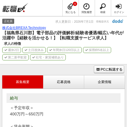
0
気になる
閲覧履歴
検索
ログイン
正社員
求人更新日：2026年7月1日
情報提供元
株式会社BREXA Technology
【福島県石川郡】電子部品の評価解析/経験者優遇/幅広い年代が
活躍中【経験を活かせる！】【転職支援サービス求人】
求人の特徴
週休2日
土日祝休み
年間休日120日以上
採用枠5名以上
第二新卒歓迎
社宅・家賃補助あり
PCに転送する
募集概要
応募資格
企業情報
給与
＜予定年収＞
400万円～650万円
＜賃金形態＞