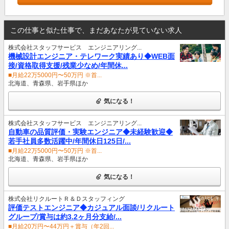
この仕事と似た仕事で、まだあなたが見ていない求人
株式会社スタッフサービス エンジニアリング...
機械設計エンジニア・テレワーク実績あり◆WEB面
接/資格取得支援/残業少なめ/年間休...
■月給22万5000円〜50万円 ※首...
北海道、青森県、岩手県ほか
気になる！
株式会社スタッフサービス エンジニアリング...
自動車の品質評価・実験エンジニア◆未経験歓迎◆
若手社員多数活躍中/年間休日125日/...
■月給22万5000円〜50万円 ※首...
北海道、青森県、岩手県ほか
気になる！
株式会社リクルートＲ＆Ｄスタッフィング
評価テストエンジニア◆カジュアル面談/リクルート
グループ/賞与は約3.2ヶ月分支給/...
■月給20万円〜44万円＋賞与（年2回...