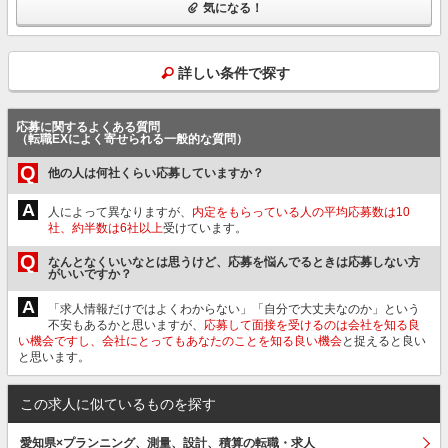
気になる！
詳しい条件で探す
応募に関するよくある質問
（転職EXによく寄せられる一般的な質問）
Q
他の人は何社くらい応募していますか？
A
人によって異なりますが、
内定をもらっている人の平均応募数は10
社、約半数は6社以上
受けています。
Q
なんとなくいいなとは思うけど、応募を悩んでるときは応募しない方
がいいですか？
A
「求人情報だけではよくわからない」「自分で大丈夫なのか」という
不安もあるかと思いますが、
応募して面接を受けるのは会社を知る良
い機会ですし、会社にとってもあなたのことを知る良い機会
と捉えると良い
と思います。
この求人に似ているものを探す
愛知県×プランニング、測量、設計、積算の転職・求人