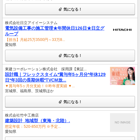
気になる！
株式会社日立アイイーシステム
電気設備工事の施工管理★年間休日126日★日立グ
ループ
【担当】月給25万3500円～33万8...
愛知県
気になる！
東建コーポレーション株式会社 採用課【東証...
設計職｜フレックスタイム*賞与年5ヶ月分*年休129
日*年3回の長期休暇*TVCM放...
▼賞与年5ヶ月分支給！※昨年度実績 ▼...
宮城県、福島県、茨城県ほか
気になる！
株式会社竹中工務店
建築設計_地域型（東海・北陸）.
NO IMAGE
想定年収：520-850万円 ※予定...
愛知県