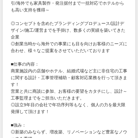
引/海外でも家具製作・発注据付まで一括対応でホテルから
も高い支持を獲得～
◎コンセプトを含めたブランディングプロデュース/設計デ
ザイン/施工/運営までを手掛け、数多くの実績を築いてきた
企業
◎創業当時から海外での事業にも目を向けお客様のニーズに
合わせ、様々なご提案をさせていただいております
■仕事の内容：
商業施設内の店舗やホテル、結婚式場など主に非住宅の工事
に関する設計・工事管理補助・顧客対応業務を行って頂きま
す！
営業と共に商談に参加、お客様の要望をカタチにし、設計～
工事監理までをご担当いただきます。
◎設立9年目の会社で年功序列等もなく、個人の力を最大限
発揮して頂けます！
■強み：
◎新築のみならず、増改築、リノベーションなど豊富なノウ