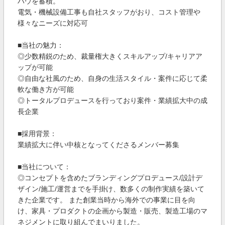
ハウを蓄積。
電気・機械設備工事も自社スタッフがおり、コスト管理や
様々なニーズに対応可
■当社の魅力：
◎少数精鋭のため、裁量権大きくスキルアップ/キャリアア
ップが可能
◎自由な社風のため、自身の生活スタイル・案件に応じて柔
軟な働き方が可能
◎トータルプロデュースを行っており案件・業績拡大中の成
長企業
■採用背景：
業績拡大に伴い中核となってくださるメンバー募集
■当社について：
◎コンセプトを含めたブランディングプロデュース/設計デ
ザイン/施工/運営までを手掛け、数多くの制作実績を築いて
きた企業です。 また創業当時から海外での事業に目を向
け、家具・プロダクトの企画から製造・販売、製造工場のマ
ネジメントに取り組んでまいりました。