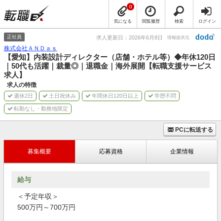
0
気になる
閲覧履歴
検索
ログイン
正社員
求人更新日：2026年6月8日
情報提供元
株式会社ＡＮＤａｓ
【愛知】内装設計ディレクター（店舗・ホテル等）◆年休120日
｜50代も活躍｜裁量◎｜退職金｜海外展開【転職支援サービス
求人】
求人の特徴
週休2日
土日祝休み
年間休日120日以上
学歴不問
転勤なし・勤務地限定
PCに転送する
募集概要
応募資格
企業情報
給与
＜予定年収＞
500万円～700万円