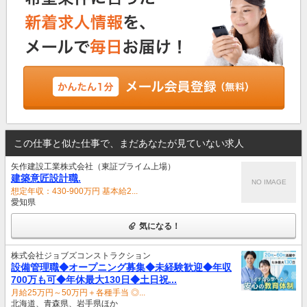
この仕事と似た仕事で、まだあなたが見ていない求人
矢作建設工業株式会社（東証プライム上場）
建築意匠設計職.
NO IMAGE
想定年収：430-900万円 基本給2...
愛知県
気になる！
株式会社ジョブズコンストラクション
設備管理職◆オープニング募集◆未経験歓迎◆年収
700万も可◆年休最大130日◆土日祝...
月給25万円～50万円＋各種手当 ◎...
北海道、青森県、岩手県ほか