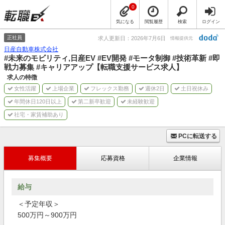
0
気になる
閲覧履歴
検索
ログイン
正社員
求人更新日：2026年7月6日
情報提供元
日産自動車株式会社
#未来のモビリティ,日産EV #EV開発 #モータ制御 #技術革新 #即
戦力募集 #キャリアアップ【転職支援サービス求人】
求人の特徴
女性活躍
上場企業
フレックス勤務
週休2日
土日祝休み
年間休日120日以上
第二新卒歓迎
未経験歓迎
社宅・家賃補助あり
PCに転送する
募集概要
応募資格
企業情報
給与
＜予定年収＞
500万円～900万円