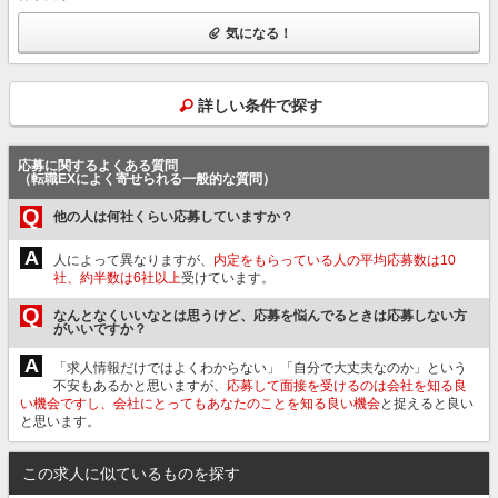
気になる！
詳しい条件で探す
応募に関するよくある質問
（転職EXによく寄せられる一般的な質問）
Q
他の人は何社くらい応募していますか？
A
人によって異なりますが、
内定をもらっている人の平均応募数は10
社、約半数は6社以上
受けています。
Q
なんとなくいいなとは思うけど、応募を悩んでるときは応募しない方
がいいですか？
A
「求人情報だけではよくわからない」「自分で大丈夫なのか」という
不安もあるかと思いますが、
応募して面接を受けるのは会社を知る良
い機会ですし、会社にとってもあなたのことを知る良い機会
と捉えると良い
と思います。
この求人に似ているものを探す