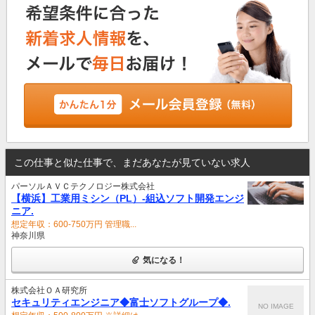
この仕事と似た仕事で、まだあなたが見ていない求人
パーソルＡＶＣテクノロジー株式会社
【横浜】工業用ミシン（PL）‐組込ソフト開発エンジ
ニア.
想定年収：600-750万円 管理職...
神奈川県
気になる！
株式会社ＯＡ研究所
セキュリティエンジニア◆富士ソフトグループ◆.
NO IMAGE