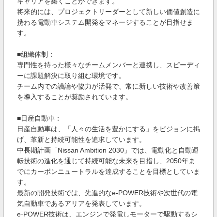
キャリアを築くことができます。
将来的には、プロジェクトリーダーとして新しい価値創造に
携わる電動車システム開発をマネージすることが目指せま
す。
■組織体制：
専門性を持った様々なチームメンバーと連携し、スピーディ
ーに課題解決に取り組む環境です。
チーム内での議論や協力が活発で、常に新しい技術や改善策
を導入することが奨励されています。
■日産自動車：
日産自動車は、「人々の生活を豊かにする」をビジョンに掲
げ、革新と持続可能性を追求しています。
中長期計画「Nissan Ambition 2030」では、電動化と自動運
転技術の進化を通じて持続可能な未来を目指し、2050年ま
でにカーボンニュートラルを達成することを目標としていま
す。
最新の開発技術では、先進的なe-POWER技術や次世代の電
気自動車であるアリアを発表しています。
e-POWER技術は、エンジンで発電しモーターで駆動するシ