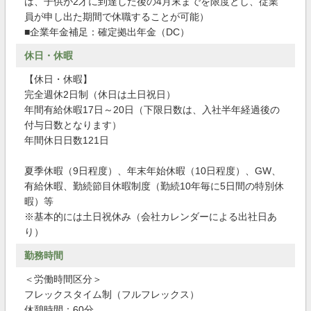
は、子供が2才に到達した後の4月末までを限度とし、従業
員が申し出た期間で休職することが可能）
■企業年金補足：確定拠出年金（DC）
休日・休暇
【休日・休暇】
完全週休2日制（休日は土日祝日）
年間有給休暇17日～20日（下限日数は、入社半年経過後の
付与日数となります）
年間休日日数121日
夏季休暇（9日程度）、年末年始休暇（10日程度）、GW、
有給休暇、勤続節目休暇制度（勤続10年毎に5日間の特別休
暇）等
※基本的には土日祝休み（会社カレンダーによる出社日あ
り）
勤務時間
＜労働時間区分＞
フレックスタイム制（フルフレックス）
休憩時間：60分