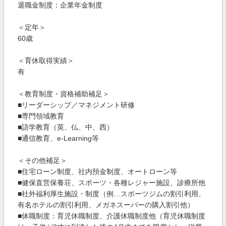
退職金制度：企業年金制度
＜定年＞
60歳
＜育休取得実績＞
有
＜教育制度・資格補助補足＞
■リーダーシップ／マネジメント研修
■専門領域教育
■語学教育（英、仏、中、西）
■通信教育、e-Learning等
＜その他補足＞
■住宅ローン制度、社内預金制度、オートローン等
■健保直営保養荘、スポーツ・各種レジャー施設、診療所他
■社外福利厚生施設・制度（例…スポーツジムの割引利用、
有名ホテルの割引利用、メガネスーパーの購入割引他）
■休職制度：育児休職制度、介護休職制度他（育児休職制度