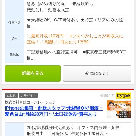
急募（締め切り間近）
未経験歓迎
転勤なし・勤務地限定
★未経験OK、OJT研修あり ★特定エリアのみの担
仕事内容
当...
＼最高月収110万円！コツをつかむことが高収入に
給与
直結！／ 報酬／1日あたり1万80...
下記勤務地への直行直帰可！ ■東京都三鷹市野崎3丁
勤務地
目...
詳細を見る
気になる！
正社員
アルバイト
情報提供元
株式会社富輝コーポレーション
iPhoneの集荷・配送スタッフ*未経験OK*服装・
髪色自由*月給28万円〜*土日祝休み*賞与あり
20代管理職登用実績あり
オフィス内分煙・禁煙
服装自由
土日祝休み
年間休日120日以上