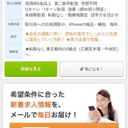
採用枠5名以上
第二新卒歓迎
学歴不問
求人の特徴
Uターン・Iターン歓迎
急募（締め切り間近）
未経験歓迎
転勤なし・勤務地限定
語学力を活かす
取引先への出張買取や、iPhoneの検品・梱包、海外...
仕事内容
★会社の成長に伴い、昇給や賞与でしっかりと社員
給与
に還元していく方針！ ★実力次第で早期...
★転勤なし 東京都内の2拠点（江東区木場・中央区）
勤務地
へ...
詳細を見る
気になる！