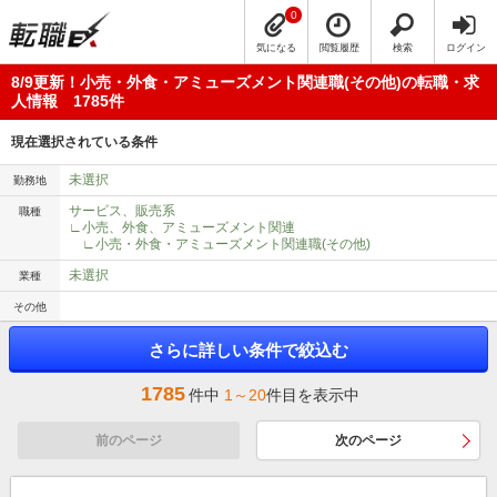
0
気になる
閲覧履歴
検索
ログイン
8/9更新！小売・外食・アミューズメント関連職(その他)の転職・求
人情報 1785件
現在選択されている条件
未選択
勤務地
サービス、販売系
職種
∟小売、外食、アミューズメント関連
∟小売・外食・アミューズメント関連職(その他)
未選択
業種
その他
さらに詳しい条件で絞込む
1785
件中
1～20
件目を表示中
前のページ
次のページ