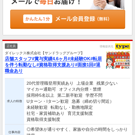
正社員
情報提供元
ダイレックス株式会社【サンドラッググループ】
店舗スタッフ#賞与実績4.6ヶ月#未経験OK#転居
を伴う転勤なし#資格取得支援あり#面接1回#退
職金あり
20代管理職登用実績あり
上場企業
残業少ない
マイカー通勤可
オフィス内分煙・禁煙
採用枠5名以上
第二新卒歓迎
学歴不問
Uターン・Iターン歓迎
急募（締め切り間近）
求人の特徴
未経験歓迎
転勤なし・勤務地限定
社宅・家賃補助あり
育児支援制度
資格取得支援制度
◎希望休が通りやすく、家族や自分の時間をしっかり
仕事内容