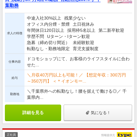
葉勤務
中途入社30%以上
残業少ない
オフィス内分煙・禁煙
土日祝休み
年間休日120日以上
採用枠5名以上
第二新卒歓迎
求人の特徴
学歴不問
Uターン・Iターン歓迎
急募（締め切り間近）
未経験歓迎
転勤なし・勤務地限定
育児支援制度
ドコモショップにて、お客様のライフスタイルに合わ
仕事内容
せた...
＼月収40万円以上も可能！／ 【想定年収：300万円
給与
～350万円】 ＜＊イオンモー...
＼千葉県外への転勤なし！腰を据えて働ける◎／ 千
勤務地
葉県内...
詳細を見る
気になる！
正社員
情報提供元