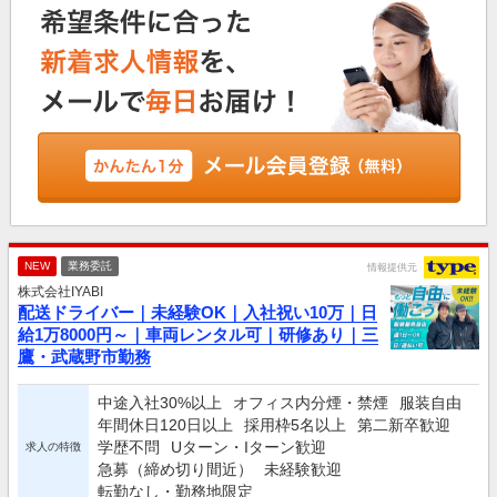
NEW
業務委託
情報提供元
株式会社IYABI
配送ドライバー｜未経験OK｜入社祝い10万｜日
給1万8000円～｜車両レンタル可｜研修あり｜三
鷹・武蔵野市勤務
中途入社30%以上
オフィス内分煙・禁煙
服装自由
年間休日120日以上
採用枠5名以上
第二新卒歓迎
学歴不問
Uターン・Iターン歓迎
求人の特徴
急募（締め切り間近）
未経験歓迎
転勤なし・勤務地限定