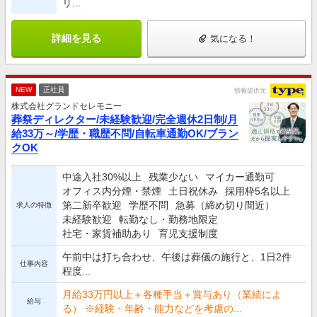
リ...
詳細を見る
気になる！
NEW
正社員
情報提供元
株式会社グランドセレモニー
葬祭ディレクター/未経験歓迎/完全週休2日制/月
給33万～/学歴・職歴不問/自転車通勤OK/ブラン
クOK
中途入社30%以上
残業少ない
マイカー通勤可
オフィス内分煙・禁煙
土日祝休み
採用枠5名以上
第二新卒歓迎
学歴不問
急募（締め切り間近）
求人の特徴
未経験歓迎
転勤なし・勤務地限定
社宅・家賃補助あり
育児支援制度
午前中は打ち合わせ、午後は葬儀の施行と、1日2件
仕事内容
程度...
月給33万円以上＋各種手当＋賞与あり（業績によ
給与
る） ※経験・年齢・能力などを考慮の...