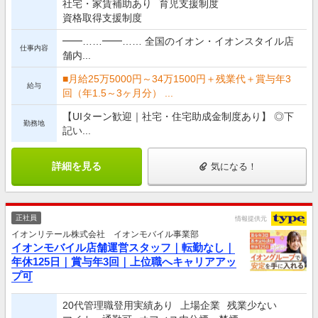
社宅・家賃補助あり
育児支援制度
資格取得支援制度
━━……━━…… 全国のイオン・イオンスタイル店
仕事内容
舗内...
■月給25万5000円～34万1500円＋残業代＋賞与年3
給与
回（年1.5～3ヶ月分） ...
【UIターン歓迎｜社宅・住宅助成金制度あり】 ◎下
勤務地
記い...
詳細を見る
気になる！
正社員
情報提供元
イオンリテール株式会社 イオンモバイル事業部
イオンモバイル店舗運営スタッフ｜転勤なし｜
年休125日｜賞与年3回｜上位職へキャリアアッ
プ可
20代管理職登用実績あり
上場企業
残業少ない