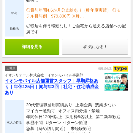
確保...
◎賞与年間4.6か月分支給あり（昨年度実績） ◎モ
給与
デル賞与例：979,800円 ※昨...
◎転居を伴う転勤なし！ご自宅から通える店舗への配
勤務地
属です...
詳細を見る
気になる！
正社員
情報提供元
イオンリテール株式会社 イオンモバイル事業部
イオンモバイル店舗運営スタッフ｜早期昇格あ
り｜年休125日｜賞与年3回｜社宅・住宅助成金
あり
20代管理職登用実績あり
上場企業
残業少ない
マイカー通勤可
オフィス内分煙・禁煙
年間休日120日以上
採用枠5名以上
第二新卒歓迎
学歴不問
Uターン・Iターン歓迎
求人の特徴
急募（締め切り間近）
未経験歓迎