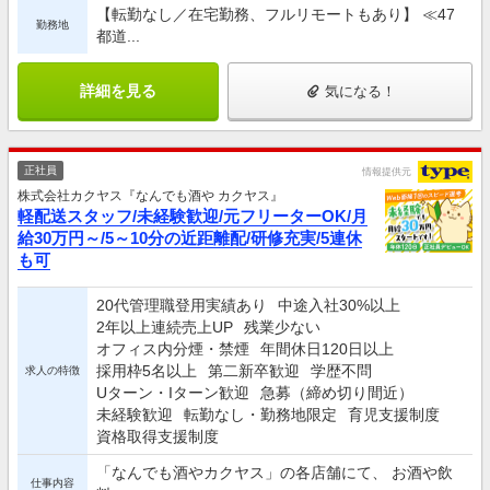
【転勤なし／在宅勤務、フルリモートもあり】 ≪47
勤務地
都道...
詳細を見る
気になる！
正社員
情報提供元
株式会社カクヤス『なんでも酒や カクヤス』
軽配送スタッフ/未経験歓迎/元フリーターOK/月
給30万円～/5～10分の近距離配/研修充実/5連休
も可
20代管理職登用実績あり
中途入社30%以上
2年以上連続売上UP
残業少ない
オフィス内分煙・禁煙
年間休日120日以上
採用枠5名以上
第二新卒歓迎
学歴不問
求人の特徴
Uターン・Iターン歓迎
急募（締め切り間近）
未経験歓迎
転勤なし・勤務地限定
育児支援制度
資格取得支援制度
「なんでも酒やカクヤス」の各店舗にて、 お酒や飲
仕事内容