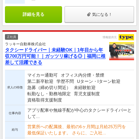
詳細を見る
気になる！
正社員
情報提供元
ラッキー自動車株式会社
タクシードライバー｜未経験OK｜1年目から年
収700万円可能！｜ガッツリ稼げる◎｜福岡に根
差して活躍できる
マイカー通勤可
オフィス内分煙・禁煙
第二新卒歓迎
学歴不問
Uターン・Iターン歓迎
急募（締め切り間近）
未経験歓迎
求人の特徴
転勤なし・勤務地限定
育児支援制度
資格取得支援制度
アプリ配車や無線手配が中心のタクシードライバーと
仕事内容
して...
営業所への配属後、最初の6ヶ月間は月給25万円を
給与
最低保証いたします。 さらに、ご入社...