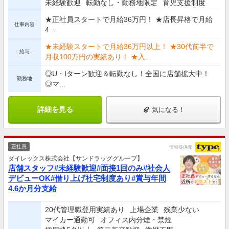
未経験歓迎
転勤なし・勤務地限定
育児支援制度
★正社員スタートで月給36万円！ ★店長昇格で月給
仕事内容
4...
★未経験スタートで月給36万円以上！ ★30代前半で
給与
月収100万円の実績あり！ ★入...
◎U・Iターン歓迎＆転勤なし！全国に店舗拡大中！
勤務地
◎マ...
詳細を見る
気になる！
正社員
情報提供元
ダイレックス株式会社【サンドラッググループ】
店舗スタッフ#未経験歓迎#面接1回のみ#社会人
デビューOK#借り上げ社宅制度あり#賞与年間
4.6か月分支給
20代管理職登用実績あり
上場企業
残業少ない
マイカー通勤可
オフィス内分煙・禁煙