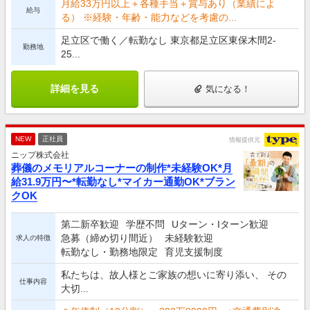
月給33万円以上＋各種手当＋賞与あり（業績によ
給与
る） ※経験・年齢・能力などを考慮の...
足立区で働く／転勤なし 東京都足立区東保木間2-
勤務地
25...
詳細を見る
気になる！
NEW
正社員
情報提供元
ニップ株式会社
葬儀のメモリアルコーナーの制作*未経験OK*月
給31.9万円〜*転勤なし*マイカー通勤OK*ブラン
クOK
第二新卒歓迎
学歴不問
Uターン・Iターン歓迎
急募（締め切り間近）
未経験歓迎
求人の特徴
転勤なし・勤務地限定
育児支援制度
私たちは、故人様とご家族の想いに寄り添い、 その
仕事内容
大切...