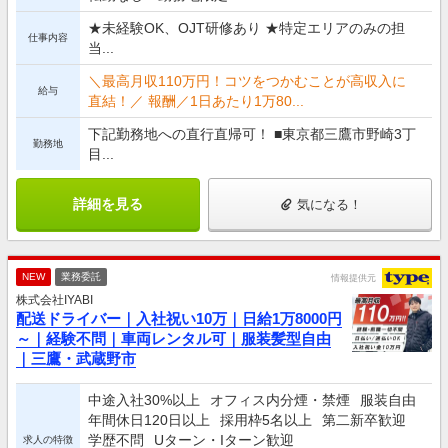
★未経験OK、OJT研修あり ★特定エリアのみの担
仕事内容
当...
＼最高月収110万円！コツをつかむことが高収入に
給与
直結！／ 報酬／1日あたり1万80...
下記勤務地への直行直帰可！ ■東京都三鷹市野崎3丁
勤務地
目...
詳細を見る
気になる！
NEW
業務委託
情報提供元
株式会社IYABI
配送ドライバー｜入社祝い10万｜日給1万8000円
～｜経験不問｜車両レンタル可｜服装髪型自由
｜三鷹・武蔵野市
中途入社30%以上
オフィス内分煙・禁煙
服装自由
年間休日120日以上
採用枠5名以上
第二新卒歓迎
学歴不問
Uターン・Iターン歓迎
求人の特徴