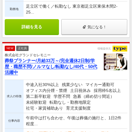
足立区で働く／転勤なし 東京都足立区東保木間2-
勤務地
25...
詳細を見る
気になる！
NEW
正社員
情報提供元
株式会社グランドセレモニー
葬祭プランナー/月給33万～/完全週休2日制/学
歴・職歴不問/ノルマなし/転勤なし/40代・50代
活躍中
中途入社30%以上
残業少ない
マイカー通勤可
オフィス内分煙・禁煙
土日祝休み
採用枠5名以上
第二新卒歓迎
学歴不問
急募（締め切り間近）
求人の特徴
未経験歓迎
転勤なし・勤務地限定
社宅・家賃補助あり
育児支援制度
午前中は打ち合わせ、午後は葬儀の施行と、1日2件
仕事内容
程度...