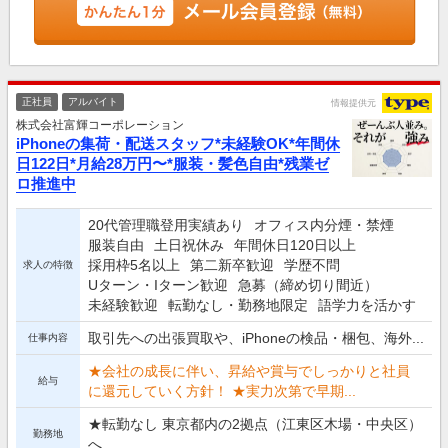
正社員
アルバイト
情報提供元
株式会社富輝コーポレーション
iPhoneの集荷・配送スタッフ*未経験OK*年間休
日122日*月給28万円〜*服装・髪色自由*残業ゼ
ロ推進中
20代管理職登用実績あり
オフィス内分煙・禁煙
服装自由
土日祝休み
年間休日120日以上
採用枠5名以上
第二新卒歓迎
学歴不問
求人の特徴
Uターン・Iターン歓迎
急募（締め切り間近）
未経験歓迎
転勤なし・勤務地限定
語学力を活かす
取引先への出張買取や、iPhoneの検品・梱包、海外...
仕事内容
★会社の成長に伴い、昇給や賞与でしっかりと社員
給与
に還元していく方針！ ★実力次第で早期...
★転勤なし 東京都内の2拠点（江東区木場・中央区）
勤務地
へ...