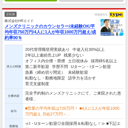
正社員
情報提供元
株式会社HRエイド
メンズクリニックのカウンセラー/未経験OK/平
均年収750万円/4人に1人が年収1000万円超え/成
約率90％
20代管理職登用実績あり
中途入社30%以上
2年以上連続売上UP
残業少ない
オフィス内分煙・禁煙
土日祝休み
採用枠5名以上
第二新卒歓迎
学歴不問
Uターン・Iターン歓迎
求人の特徴
急募（締め切り間近）
未経験歓迎
転勤なし・勤務地限定
語学力を活かす
育児支援制度
完全予約制のメンズクリニックにて、ご来院された患
仕事内容
者様...
■営業の平均年収は720万円！ ■4人に1人が年収1000
給与
万円超え 月給27万円～...
≪I・Uターン歓迎◎全国採用＆転勤なし！≫ ■下記エ
勤務地