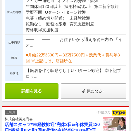
マイカー通勤可
オフィス内分煙・禁煙
年間休日120日以上
採用枠5名以上
第二新卒歓迎
学歴不問
Uターン・Iターン歓迎
求人の特徴
急募（締め切り間近）
未経験歓迎
転勤なし・勤務地限定
育児支援制度
資格取得支援制度
━━……━━…… お住まいから通える範囲内の 「イ
仕事内容
オ...
■月給22万3500円～33万7500円＋残業代＋賞与年3
給与
回 ※上記には、店舗所在...
【転居を伴う転勤なし｜U・Iターン歓迎】 ◎下記ブ
勤務地
ロッ...
詳細を見る
気になる！
正社員
情報提供元
株式会社美光商会
店舗スタッフ*未経験歓迎*完休2日&年休実質130
日*残業月8h*月1回4h勤務*有給消化100%可*千