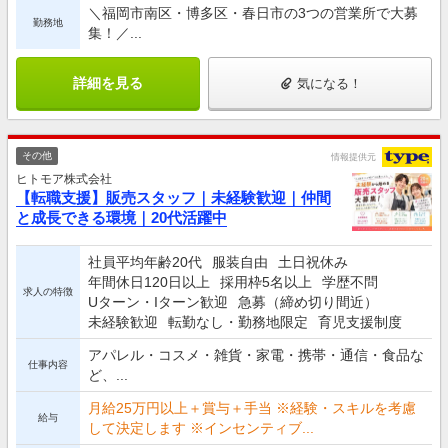
＼福岡市南区・博多区・春日市の3つの営業所で大募
勤務地
集！／...
詳細を見る
気になる！
その他
情報提供元
ヒトモア株式会社
【転職支援】販売スタッフ｜未経験歓迎｜仲間
と成長できる環境｜20代活躍中
社員平均年齢20代
服装自由
土日祝休み
年間休日120日以上
採用枠5名以上
学歴不問
求人の特徴
Uターン・Iターン歓迎
急募（締め切り間近）
未経験歓迎
転勤なし・勤務地限定
育児支援制度
アパレル・コスメ・雑貨・家電・携帯・通信・食品な
仕事内容
ど、...
月給25万円以上＋賞与＋手当 ※経験・スキルを考慮
給与
して決定します ※インセンティブ...