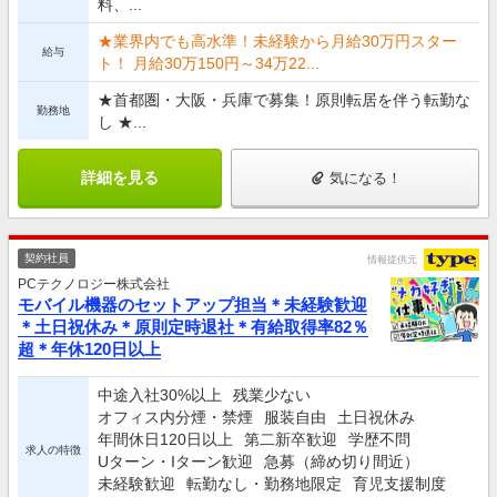
料、...
★業界内でも高水準！未経験から月給30万円スター
給与
ト！ 月給30万150円～34万22...
★首都圏・大阪・兵庫で募集！原則転居を伴う転勤な
勤務地
し ★...
詳細を見る
気になる！
契約社員
情報提供元
PCテクノロジー株式会社
モバイル機器のセットアップ担当＊未経験歓迎
＊土日祝休み＊原則定時退社＊有給取得率82％
超＊年休120日以上
中途入社30%以上
残業少ない
オフィス内分煙・禁煙
服装自由
土日祝休み
年間休日120日以上
第二新卒歓迎
学歴不問
求人の特徴
Uターン・Iターン歓迎
急募（締め切り間近）
未経験歓迎
転勤なし・勤務地限定
育児支援制度