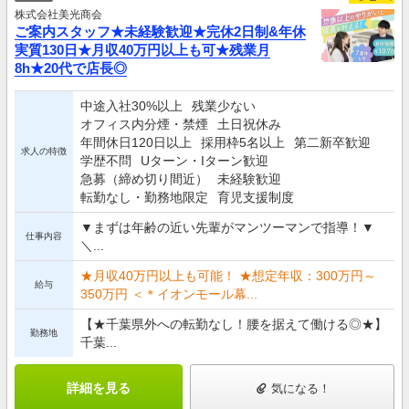
株式会社美光商会
ご案内スタッフ★未経験歓迎★完休2日制&年休
実質130日★月収40万円以上も可★残業月
8h★20代で店長◎
中途入社30%以上
残業少ない
オフィス内分煙・禁煙
土日祝休み
年間休日120日以上
採用枠5名以上
第二新卒歓迎
求人の特徴
学歴不問
Uターン・Iターン歓迎
急募（締め切り間近）
未経験歓迎
転勤なし・勤務地限定
育児支援制度
▼まずは年齢の近い先輩がマンツーマンで指導！▼
仕事内容
＼...
★月収40万円以上も可能！ ★想定年収：300万円～
給与
350万円 ＜＊イオンモール幕...
【★千葉県外への転勤なし！腰を据えて働ける◎★】
勤務地
千葉...
詳細を見る
気になる！