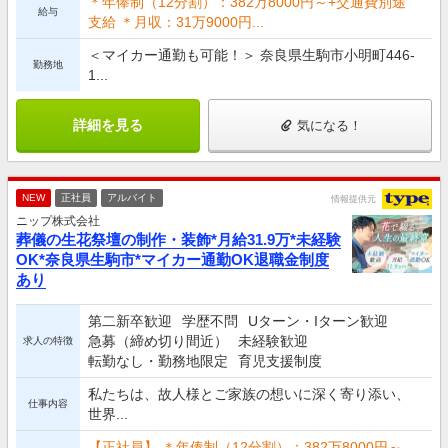
＊年俸制（12分割）：382万8000円～+交通費別途
給与
支給 ＊月収：31万9000円...
＜マイカー通勤も可能！＞ 奈良県生駒市小明町446-
勤務地
1...
詳細を見る
気になる！
NEW
正社員
アルバイト
情報提供元
ニップ株式会社
葬儀の生花祭壇の制作・装飾*月給31.9万*未経験
OK*奈良県生駒市*マイカー通勤OK退職金制度
あり
第二新卒歓迎
学歴不問
Uターン・Iターン歓迎
急募（締め切り間近）
未経験歓迎
求人の特徴
転勤なし・勤務地限定
育児支援制度
私たちは、故人様とご家族の想いに深く寄り添い、
仕事内容
世界...
【正社員】 ＊年俸制（12分割）：382万8000円～