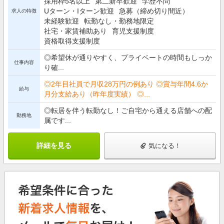
採用枠5名以上
第二新卒歓迎
学歴不問
Uターン・Iターン歓迎
急募（締め切り間近）
求人の特徴
未経験歓迎
転勤なし・勤務地限定
社宅・家賃補助あり
育児支援制度
資格取得支援制度
◎希望休が通りやすく、プライベートの時間もしっか
仕事内容
り確...
◎2年目社員で月収28万円の例あり ◎賞与年間4.6か
給与
月分支給あり（昨年度実績） ◎...
◎転居を伴う転勤なし！ご自宅から通える店舗への配
勤務地
属です...
詳細を見る
気になる！