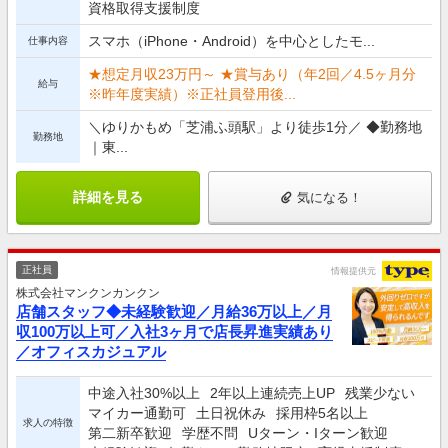
資格取得支援制度
スマホ（iPhone・Android）を中心としたモ...
仕事内容
★想定月収23万円～ ★賞与あり（年2回／4.5ヶ月分
給与
※昨年度実績）※正社員登用後...
＼ゆりかもめ「芝浦ふ頭駅」より徒歩1分／ ◆勤務地
勤務地
｜東...
詳細を見る
気になる！
正社員
情報提供元
株式会社マンクンカンクン
店舗スタッフ◆未経験歓迎／月給36万以上／月
収100万以上可／入社3ヶ月で店長昇進実績あり
／オフィスカジュアル
中途入社30%以上
2年以上連続売上UP
残業少ない
マイカー通勤可
土日祝休み
採用枠5名以上
求人の特徴
第二新卒歓迎
学歴不問
Uターン・Iターン歓迎