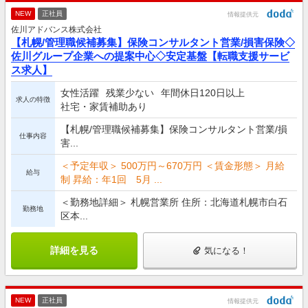
NEW
正社員
情報提供元
佐川アドバンス株式会社
【札幌/管理職候補募集】保険コンサルタント営業/損害保険◇
佐川グループ企業への提案中心◇安定基盤【転職支援サービ
ス求人】
女性活躍
残業少ない
年間休日120日以上
求人の特徴
社宅・家賃補助あり
【札幌/管理職候補募集】保険コンサルタント営業/損
仕事内容
害...
＜予定年収＞ 500万円～670万円 ＜賃金形態＞ 月給
給与
制 昇給：年1回 5月 ...
＜勤務地詳細＞ 札幌営業所 住所：北海道札幌市白石
勤務地
区本...
詳細を見る
気になる！
NEW
正社員
情報提供元