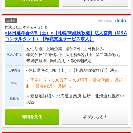
正社員
情報提供元
株式会社日本Ｍ＆Ａセンター
<休日選考会:8/8（土）>【札幌/未経験歓迎】法人営業（M&A
コンサルタント）【転職支援サービス求人】
女性活躍
上場企業
週休2日
土日祝休み
年間休日120日以上
採用枠5名以上
第二新卒歓迎
求人の特徴
未経験歓迎
転勤なし・勤務地限定
<休日選考会:8/8（土）>【札幌/未経験歓迎】法人...
仕事内容
＜予定年収＞ 500万円～700万円 ＜賃金形態＞ 月給
給与
制 ＜賃金内訳＞ 月額（...
＜勤務地詳細＞ 北海道営業所 住所：北海道札幌市中
勤務地
央区...
詳細を見る
気になる！