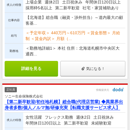
上場企業
週休2日
土日祝休み
年間休日120日以上
求人の特徴
採用枠5名以上
第二新卒歓迎
社宅・家賃補助あり
【北海道】総合職（融資・渉外担当）～道内最大の顧
仕事内容
客基...
＜予定年収＞ 440万円～610万円 ＜賃金形態＞ 月給
給与
制 ＜賃金内訳＞ 月額（...
＜勤務地詳細1＞ 本社 住所：北海道札幌市中央区大
勤務地
通西...
詳細を見る
気になる！
正社員
情報提供元
ソニー生命保険株式会社
【第二新卒歓迎/初任地札幌】総合職(代理店営業) ◆異業界出
身者多数/個人ノルマ無/研修充実【転職支援サービス求人】
女性活躍
フレックス勤務
週休2日
土日祝休み
求人の特徴
年間休日120日以上
第二新卒歓迎
未経験歓迎