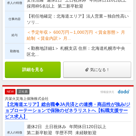
女性活躍
週休2日
土日祝休み
年間休日120日以上
求人の特徴
採用枠5名以上
第二新卒歓迎
【初任地確定：北海道エリア】法人営業～独自性高い
仕事内容
ソリ...
＜予定年収＞ 600万円～1,000万円 ＜賃金形態＞ 月
給与
給制 ＜賃金内訳＞ 月...
＜勤務地詳細1＞ 札幌支店 住所：北海道札幌市中央
勤務地
区北...
詳細を見る
気になる！
NEW
正社員
情報提供元
共栄火災海上保険株式会社
【北海道エリア】総合職◆JA共済との連携・商品性が強み/ジ
ョブローテーションで保険のゼネラリストへ【転職支援サー
ビス求人】
週休2日
土日祝休み
年間休日120日以上
第二新卒歓迎
学歴不問
未経験歓迎
求人の特徴