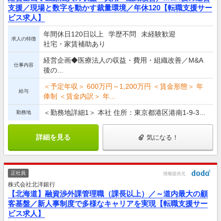
支援／現場と数字を動かす裁量環境／年休120【転職支援サー
ビス求人】
年間休日120日以上
学歴不問
未経験歓迎
求人の特徴
社宅・家賃補助あり
経営企画◆医療法人の収益・費用・組織改善／M&A
仕事内容
後の...
＜予定年収＞ 600万円～1,200万円 ＜賃金形態＞ 年
給与
俸制 ＜賃金内訳＞ 年...
＜勤務地詳細1＞ 本社 住所：東京都港区港南1-9-3...
勤務地
詳細を見る
気になる！
正社員
情報提供元
株式会社北洋銀行
【北海道】融資渉外課管理職（課長以上）／～道内最大の顧
客基盤／新人事制度で多様なキャリアを実現【転職支援サー
ビス求人】