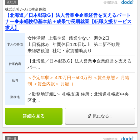
正社員
情報提供元
株式会社かんぽ生命保険
【北海道／日本郵政G】法人営業◆企業経営を支えるパート
ナー◆未経験◎基本給＋成果で長期就業【転職支援サービス
求人】
女性活躍
上場企業
残業少ない
週休2日
土日祝休み
年間休日120日以上
第二新卒歓迎
求人の特徴
未経験歓迎
社宅・家賃補助あり
【北海道／日本郵政G】法人営業◆企業経営を支える
仕事内容
パー...
＜予定年収＞ 420万円～500万円 ＜賃金形態＞ 月給
給与
制 ＜賃金内訳＞ 月額（...
＜勤務地詳細1＞ 札幌支店 住所：北海道札幌市中央
勤務地
区北...
詳細を見る
気になる！
正社員
情報提供元