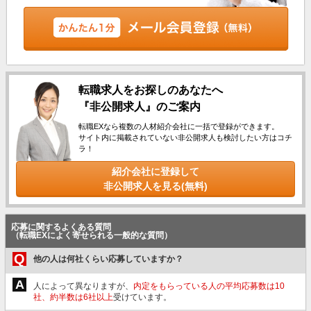
転職求人をお探しのあなたへ
『非公開求人』のご案内
転職EXなら複数の人材紹介会社に一括で登録ができます。
サイト内に掲載されていない非公開求人も検討したい方はコチ
ラ！
紹介会社に登録して
非公開求人を見る(無料)
応募に関するよくある質問
（転職EXによく寄せられる一般的な質問）
Q
他の人は何社くらい応募していますか？
A
人によって異なりますが、
内定をもらっている人の平均応募数は10
社、約半数は6社以上
受けています。