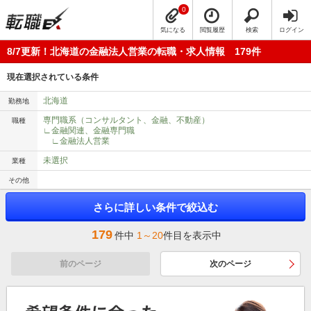
0
気になる
閲覧履歴
検索
ログイン
8/7更新！北海道の金融法人営業の転職・求人情報 179件
現在選択されている条件
北海道
勤務地
専門職系（コンサルタント、金融、不動産）
職種
∟金融関連、金融専門職
∟金融法人営業
未選択
業種
その他
さらに詳しい条件で絞込む
179
件中
1～20
件目を表示中
前のページ
次のページ