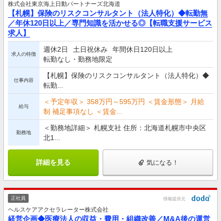
株式会社東京海上日動パートナーズ北海道
【札幌】保険のリスクコンサルタント（法人特化）◆転勤無
／年休120日以上／専門知識を活かせる◎【転職支援サービス
求人】
週休2日
土日祝休み
年間休日120日以上
求人の特徴
転勤なし・勤務地限定
【札幌】保険のリスクコンサルタント（法人特化）◆
仕事内容
転勤...
＜予定年収＞ 358万円～595万円 ＜賃金形態＞ 月給
給与
制 補足事項なし ＜賃金...
＜勤務地詳細＞ 札幌支社 住所：北海道札幌市中央区
勤務地
北1...
詳細を見る
気になる！
正社員
情報提供元
ヘルスケアアクセラレーター株式会社
経営企画◆医療法人の収益・費用・組織改善／M&A後の運営