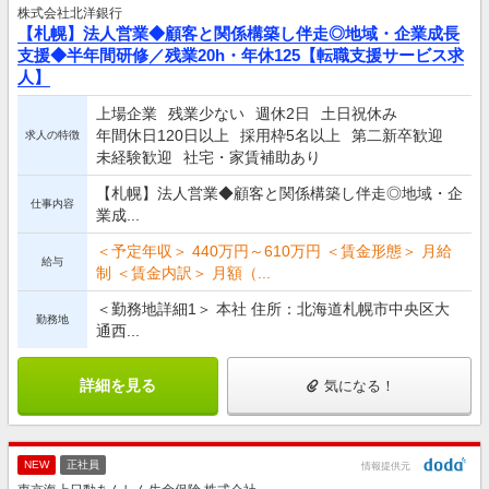
株式会社北洋銀行
【札幌】法人営業◆顧客と関係構築し伴走◎地域・企業成長
支援◆半年間研修／残業20h・年休125【転職支援サービス求
人】
上場企業
残業少ない
週休2日
土日祝休み
年間休日120日以上
採用枠5名以上
第二新卒歓迎
求人の特徴
未経験歓迎
社宅・家賃補助あり
【札幌】法人営業◆顧客と関係構築し伴走◎地域・企
仕事内容
業成...
＜予定年収＞ 440万円～610万円 ＜賃金形態＞ 月給
給与
制 ＜賃金内訳＞ 月額（...
＜勤務地詳細1＞ 本社 住所：北海道札幌市中央区大
勤務地
通西...
詳細を見る
気になる！
NEW
正社員
情報提供元