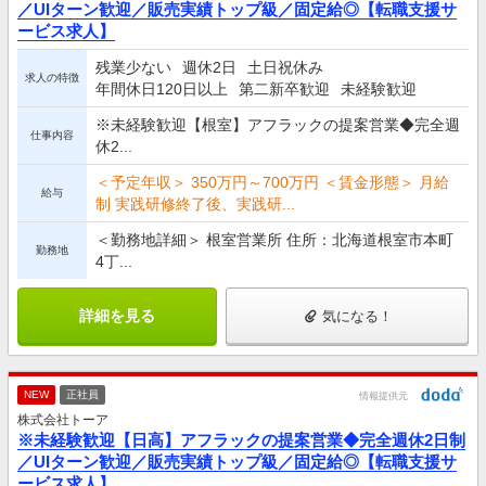
／UIターン歓迎／販売実績トップ級／固定給◎【転職支援サ
ービス求人】
残業少ない
週休2日
土日祝休み
求人の特徴
年間休日120日以上
第二新卒歓迎
未経験歓迎
※未経験歓迎【根室】アフラックの提案営業◆完全週
仕事内容
休2...
＜予定年収＞ 350万円～700万円 ＜賃金形態＞ 月給
給与
制 実践研修終了後、実践研...
＜勤務地詳細＞ 根室営業所 住所：北海道根室市本町
勤務地
4丁...
詳細を見る
気になる！
NEW
正社員
情報提供元
株式会社トーア
※未経験歓迎【日高】アフラックの提案営業◆完全週休2日制
／UIターン歓迎／販売実績トップ級／固定給◎【転職支援サ
ービス求人】