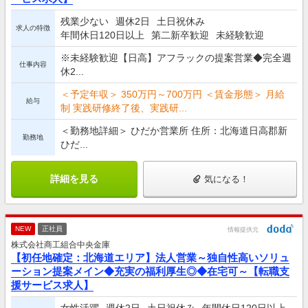
残業少ない
週休2日
土日祝休み
求人の特徴
年間休日120日以上
第二新卒歓迎
未経験歓迎
※未経験歓迎【日高】アフラックの提案営業◆完全週
仕事内容
休2...
＜予定年収＞ 350万円～700万円 ＜賃金形態＞ 月給
給与
制 実践研修終了後、実践研...
＜勤務地詳細＞ ひだか営業所 住所：北海道日高郡新
勤務地
ひだ...
詳細を見る
気になる！
NEW
正社員
情報提供元
株式会社商工組合中央金庫
【初任地確定：北海道エリア】法人営業～独自性高いソリュ
ーション提案メイン◆充実の福利厚生◎◆在宅可～【転職支
援サービス求人】