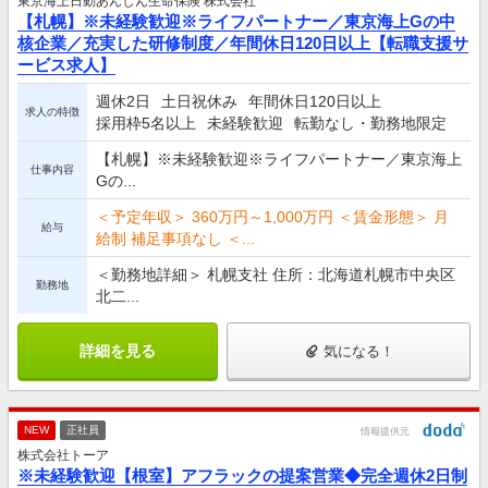
東京海上日動あんしん生命保険 株式会社
【札幌】※未経験歓迎※ライフパートナー／東京海上Gの中
核企業／充実した研修制度／年間休日120日以上【転職支援サ
ービス求人】
週休2日
土日祝休み
年間休日120日以上
求人の特徴
採用枠5名以上
未経験歓迎
転勤なし・勤務地限定
【札幌】※未経験歓迎※ライフパートナー／東京海上
仕事内容
Gの...
＜予定年収＞ 360万円～1,000万円 ＜賃金形態＞ 月
給与
給制 補足事項なし ＜...
＜勤務地詳細＞ 札幌支社 住所：北海道札幌市中央区
勤務地
北二...
詳細を見る
気になる！
NEW
正社員
情報提供元
株式会社トーア
※未経験歓迎【根室】アフラックの提案営業◆完全週休2日制