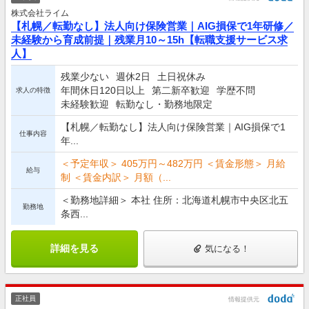
株式会社ライム
【札幌／転勤なし】法人向け保険営業｜AIG損保で1年研修／
未経験から育成前提｜残業月10～15h【転職支援サービス求
人】
残業少ない
週休2日
土日祝休み
年間休日120日以上
第二新卒歓迎
学歴不問
求人の特徴
未経験歓迎
転勤なし・勤務地限定
【札幌／転勤なし】法人向け保険営業｜AIG損保で1
仕事内容
年...
＜予定年収＞ 405万円～482万円 ＜賃金形態＞ 月給
給与
制 ＜賃金内訳＞ 月額（...
＜勤務地詳細＞ 本社 住所：北海道札幌市中央区北五
勤務地
条西...
詳細を見る
気になる！
正社員
情報提供元