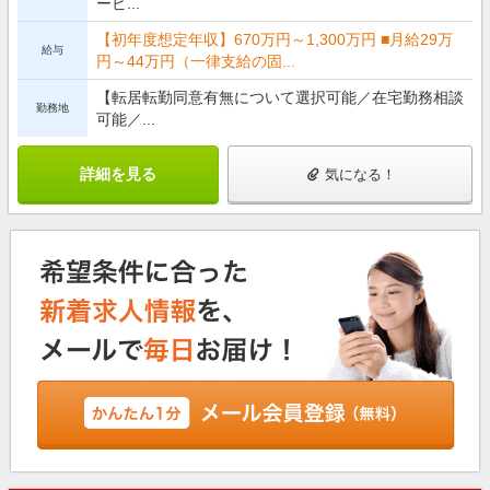
ービ...
【初年度想定年収】670万円～1,300万円 ■月給29万
給与
円～44万円（一律支給の固...
【転居転勤同意有無について選択可能／在宅勤務相談
勤務地
可能／...
詳細を見る
気になる！