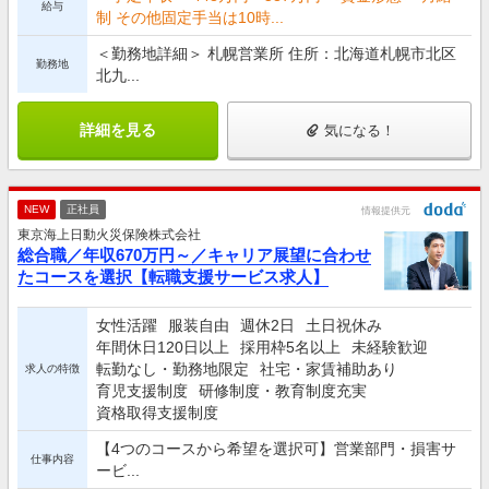
給与
制 その他固定手当は10時...
＜勤務地詳細＞ 札幌営業所 住所：北海道札幌市北区
勤務地
北九...
詳細を見る
気になる！
NEW
正社員
情報提供元
東京海上日動火災保険株式会社
総合職／年収670万円～／キャリア展望に合わせ
たコースを選択【転職支援サービス求人】
女性活躍
服装自由
週休2日
土日祝休み
年間休日120日以上
採用枠5名以上
未経験歓迎
転勤なし・勤務地限定
社宅・家賃補助あり
求人の特徴
育児支援制度
研修制度・教育制度充実
資格取得支援制度
【4つのコースから希望を選択可】営業部門・損害サ
仕事内容
ービ...