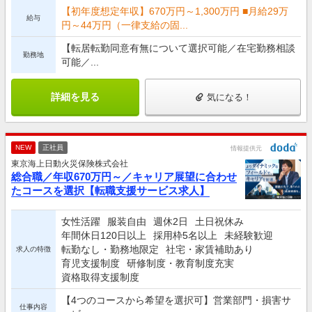
【初年度想定年収】670万円～1,300万円 ■月給29万
給与
円～44万円（一律支給の固...
【転居転勤同意有無について選択可能／在宅勤務相談
勤務地
可能／...
詳細を見る
気になる！
NEW
正社員
情報提供元
東京海上日動火災保険株式会社
総合職／年収670万円～／キャリア展望に合わせ
たコースを選択【転職支援サービス求人】
女性活躍
服装自由
週休2日
土日祝休み
年間休日120日以上
採用枠5名以上
未経験歓迎
転勤なし・勤務地限定
社宅・家賃補助あり
求人の特徴
育児支援制度
研修制度・教育制度充実
資格取得支援制度
【4つのコースから希望を選択可】営業部門・損害サ
仕事内容