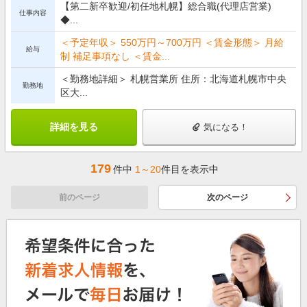
【第二新卒歓迎/初任地札幌】総合職(代理店営業)
仕事内容
◆...
＜予定年収＞ 550万円～700万円 ＜賃金形態＞ 月給
給与
制 補足事項なし ＜賃金...
＜勤務地詳細＞ 札幌営業所 住所：北海道札幌市中央
勤務地
区大...
詳細を見る
気になる！
179
件中
1～20
件目を表示中
前のページ
次のページ