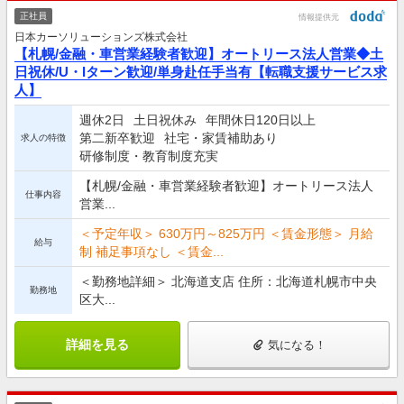
正社員
情報提供元
日本カーソリューションズ株式会社
【札幌/金融・車営業経験者歓迎】オートリース法人営業◆土
日祝休/U・Iターン歓迎/単身赴任手当有【転職支援サービス求
人】
週休2日
土日祝休み
年間休日120日以上
第二新卒歓迎
社宅・家賃補助あり
求人の特徴
研修制度・教育制度充実
【札幌/金融・車営業経験者歓迎】オートリース法人
仕事内容
営業...
＜予定年収＞ 630万円～825万円 ＜賃金形態＞ 月給
給与
制 補足事項なし ＜賃金...
＜勤務地詳細＞ 北海道支店 住所：北海道札幌市中央
勤務地
区大...
詳細を見る
気になる！