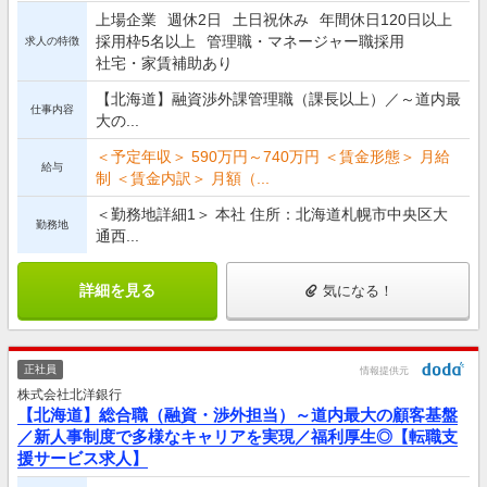
上場企業
週休2日
土日祝休み
年間休日120日以上
採用枠5名以上
管理職・マネージャー職採用
求人の特徴
社宅・家賃補助あり
【北海道】融資渉外課管理職（課長以上）／～道内最
仕事内容
大の...
＜予定年収＞ 590万円～740万円 ＜賃金形態＞ 月給
給与
制 ＜賃金内訳＞ 月額（...
＜勤務地詳細1＞ 本社 住所：北海道札幌市中央区大
勤務地
通西...
詳細を見る
気になる！
正社員
情報提供元
株式会社北洋銀行
【北海道】総合職（融資・渉外担当）～道内最大の顧客基盤
／新人事制度で多様なキャリアを実現／福利厚生◎【転職支
援サービス求人】