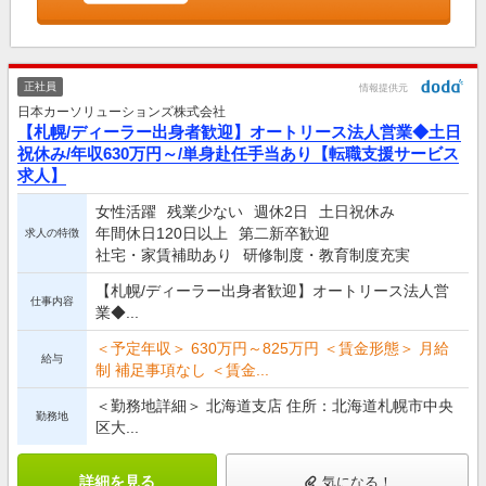
正社員
情報提供元
日本カーソリューションズ株式会社
【札幌/ディーラー出身者歓迎】オートリース法人営業◆土日
祝休み/年収630万円～/単身赴任手当あり【転職支援サービス
求人】
女性活躍
残業少ない
週休2日
土日祝休み
年間休日120日以上
第二新卒歓迎
求人の特徴
社宅・家賃補助あり
研修制度・教育制度充実
【札幌/ディーラー出身者歓迎】オートリース法人営
仕事内容
業◆...
＜予定年収＞ 630万円～825万円 ＜賃金形態＞ 月給
給与
制 補足事項なし ＜賃金...
＜勤務地詳細＞ 北海道支店 住所：北海道札幌市中央
勤務地
区大...
詳細を見る
気になる！