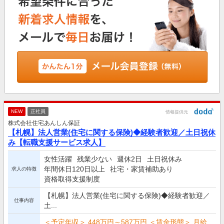
NEW
正社員
情報提供元
株式会社住宅あんしん保証
【札幌】法人営業(住宅に関する保険)◆経験者歓迎／土日祝休
み【転職支援サービス求人】
女性活躍
残業少ない
週休2日
土日祝休み
年間休日120日以上
社宅・家賃補助あり
求人の特徴
資格取得支援制度
【札幌】法人営業(住宅に関する保険)◆経験者歓迎／
仕事内容
土...
＜予定年収＞ 448万円～587万円 ＜賃金形態＞ 月給