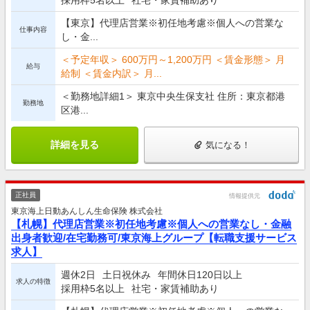
採用枠5名以上
社宅・家賃補助あり
【東京】代理店営業※初任地考慮※個人への営業な
仕事内容
し・金...
＜予定年収＞ 600万円～1,200万円 ＜賃金形態＞ 月
給与
給制 ＜賃金内訳＞ 月...
＜勤務地詳細1＞ 東京中央生保支社 住所：東京都港
勤務地
区港...
詳細を見る
気になる！
正社員
情報提供元
東京海上日動あんしん生命保険 株式会社
【札幌】代理店営業※初任地考慮※個人への営業なし・金融
出身者歓迎/在宅勤務可/東京海上グループ【転職支援サービス
求人】
週休2日
土日祝休み
年間休日120日以上
求人の特徴
採用枠5名以上
社宅・家賃補助あり