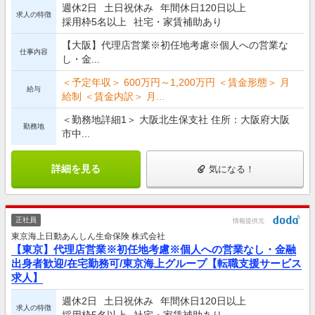
週休2日
土日祝休み
年間休日120日以上
求人の特徴
採用枠5名以上
社宅・家賃補助あり
【大阪】代理店営業※初任地考慮※個人への営業な
仕事内容
し・金...
＜予定年収＞ 600万円～1,200万円 ＜賃金形態＞ 月
給与
給制 ＜賃金内訳＞ 月...
＜勤務地詳細1＞ 大阪北生保支社 住所：大阪府大阪
勤務地
市中...
詳細を見る
気になる！
正社員
情報提供元
東京海上日動あんしん生命保険 株式会社
【東京】代理店営業※初任地考慮※個人への営業なし・金融
出身者歓迎/在宅勤務可/東京海上グループ【転職支援サービス
求人】
週休2日
土日祝休み
年間休日120日以上
求人の特徴