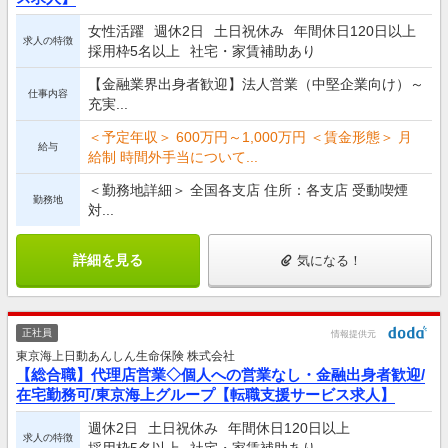
女性活躍
週休2日
土日祝休み
年間休日120日以上
求人の特徴
採用枠5名以上
社宅・家賃補助あり
【金融業界出身者歓迎】法人営業（中堅企業向け）～
仕事内容
充実...
＜予定年収＞ 600万円～1,000万円 ＜賃金形態＞ 月
給与
給制 時間外手当について...
＜勤務地詳細＞ 全国各支店 住所：各支店 受動喫煙
勤務地
対...
詳細を見る
気になる！
正社員
情報提供元
東京海上日動あんしん生命保険 株式会社
【総合職】代理店営業◇個人への営業なし・金融出身者歓迎/
在宅勤務可/東京海上グループ【転職支援サービス求人】
週休2日
土日祝休み
年間休日120日以上
求人の特徴
採用枠5名以上
社宅・家賃補助あり