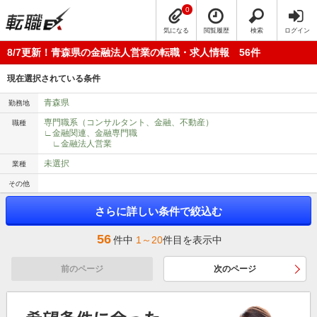
0
気になる
閲覧履歴
検索
ログイン
8/7更新！青森県の金融法人営業の転職・求人情報 56件
現在選択されている条件
青森県
勤務地
専門職系（コンサルタント、金融、不動産）
職種
∟金融関連、金融専門職
∟金融法人営業
未選択
業種
その他
さらに詳しい条件で絞込む
56
件中
1～20
件目を表示中
前のページ
次のページ