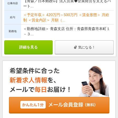
【青森／日本郵政G】法人営業◆企業経営を支えるパ
仕事内容
ート...
＜予定年収＞ 420万円～500万円 ＜賃金形態＞ 月給
給与
制 ＜賃金内訳＞ 月額（...
＜勤務地詳細＞ 青森支店 住所：青森県青森市本町１
勤務地
－３...
詳細を見る
気になる！