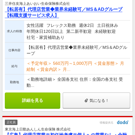
三井住友海上あいおい生命保険株式会社
【転居有】代理店営業◆業界未経験可／MS＆ADグループ
【転職支援サービス求人】
女性活躍
フレックス勤務
週休2日
土日祝休み
年間休日120日以上
第二新卒歓迎
未経験歓迎
求人の特徴
社宅・家賃補助あり
【転居有】代理店営業◆業界未経験可／MS＆ADグル
仕事内容
ープ
＜予定年収＞ 560万円～1,000万円 ＜賃金形態＞ 月
給与
給制 ＜賃金内訳＞ 月...
＜勤務地詳細＞ 全国各支社 住所：全国の各支社 受
勤務地
動...
詳細を見る
気になる！
正社員
情報提供元
東京海上日動あんしん生命保険 株式会社
【広島】代理店営業※初任地考慮※個人への営業なし・金融