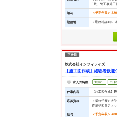
1級、管工事施工
＜予定年収＞ 32
給与
＜勤務地詳細＞ 
勤務地
正社員
株式会社インフィライズ
【施工図作成】経験者歓迎
求人の特徴
週休2日
土日
【施工図作成】経
仕事内容
＜最終学歴＞大学
応募資格
作成や図面チェッ
＜予定年収＞ 48
給与