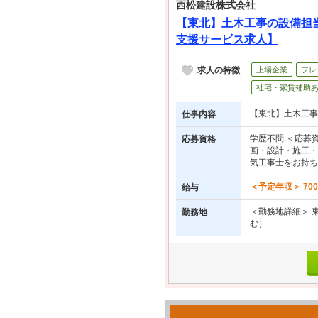
西松建設株式会社
【東北】土木工事の設備担
支援サービス求人】
求人の特徴
上場企業
フレ
社宅・家賃補助
【東北】土木工事
仕事内容
学歴不問 ＜応募
応募資格
画・設計・施工・
気工事士をお持ち
＜予定年収＞ 700
給与
＜勤務地詳細＞ 
勤務地
む）