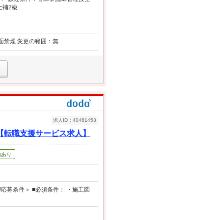
士補2級
全面禁煙 変更の範囲：無
求人ID：40461453
【転職支援サービス求人】
助あり
応募条件＞ ■必須条件： ・施工図