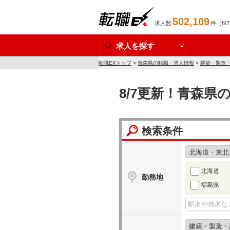
502,109
求人数
件（8/
転職EX
求人を探す
転職EXトップ
>
青森県の転職・求人情報
>
建築・製造
8/7更新！青森県
検索条件
北海道
勤務地
福島県