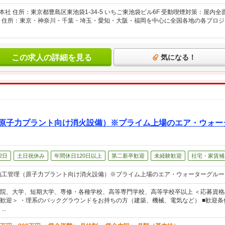
本社 住所：東京都豊島区東池袋1-34-5 いちご東池袋ビル6F 受動喫煙対策：屋内全
 住所：東京・神奈川・千葉・埼玉・愛知・大阪・福岡を中心に全国各地の各プロジ
この求人の詳細を見る
気になる！
（原子力プラント向け消火設備）※プライム上場のエア・ウォー
2日
土日祝休み
年間休日120日以上
第二新卒歓迎
未経験歓迎
社宅・家賃補
施工管理（原子力プラント向け消火設備）※プライム上場のエア・ウォーターグルー
院、大学、短期大学、専修・各種学校、高等専門学校、高等学校卒以上 ＜応募資格/
歓迎＞ ・理系のバックグラウンドをお持ちの方（建築、機械、電気など） ■歓迎条
..