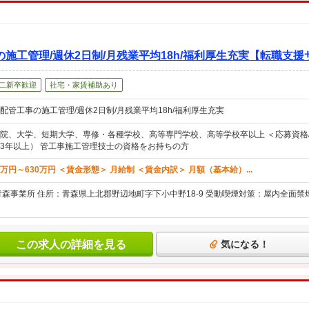
施工管理/週休2日制/月残業平均18h/福利厚生充実【転職支
二新卒歓迎
社宅・家賃補助あり
配管工事の施工管理/週休2日制/月残業平均18h/福利厚生充実
院、大学、短期大学、専修・各種学校、高等専門学校、高等学校卒以上 ＜応募資格/
3年以上） 管工事施工管理技士の資格をお持ちの方
0万円～630万円 ＜賃金形態＞ 月給制 ＜賃金内訳＞ 月額（基本給）...
青森事業所 住所：青森県上北郡野辺地町字下小中野18-9 受動喫煙対策：屋内全面禁
この求人の詳細を見る
気になる！