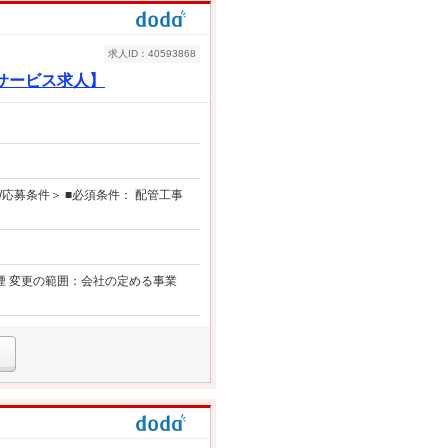
求人ID：40593868
援サービス求人】
応募条件＞ ■必須条件： 配管工事
煙 変更の範囲：会社の定める事業