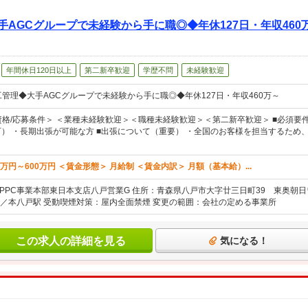
手AGCグループで未経験から手に職◎◆年休127日・年収46
年間休日120日以上
第二新卒歓迎
学歴不問
未経験歓迎
工管理◆大手AGCグループで未経験から手に職◎◆年休127日・年収460万～
資格/応募条件＞ ＜業種未経験歓迎＞＜職種未経験歓迎＞＜第二新卒歓迎＞ ■必須要
可） ・長期出張が可能な方 ■出張について（重要） ・全国のお客様を担当するため
0万円～600万円 ＜賃金形態＞ 月給制 ＜賃金内訳＞ 月額（基本給）...
EPPC事業本部東日本支店八戸営業G 住所：青森県八戸市大字廿三日町39 東奥朝日
／本八戸駅 受動喫煙対策：屋内全面禁煙 変更の範囲：会社の定める事業所
この求人の詳細を見る
気になる！