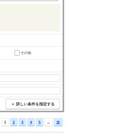
託
その他
＋ 詳しい条件を指定する
1
2
3
4
5
...
次