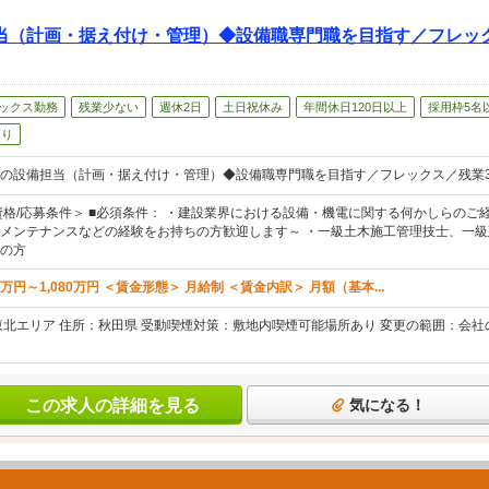
当（計画・据え付け・管理）◆設備職専門職を目指す／フレック
ックス勤務
残業少ない
週休2日
土日祝休み
年間休日120日以上
採用枠5名
あり
の設備担当（計画・据え付け・管理）◆設備職専門職を目指す／フレックス／残業3
資格/応募条件＞ ■必須条件： ・建設業界における設備・機電に関する何かしらのご経
メンテナンスなどの経験をお持ちの方歓迎します～ ・一級土木施工管理技士、一
の方
万円～1,080万円 ＜賃金形態＞ 月給制 ＜賃金内訳＞ 月額（基本...
東北エリア 住所：秋田県 受動喫煙対策：敷地内喫煙可能場所あり 変更の範囲：会
この求人の詳細を見る
気になる！