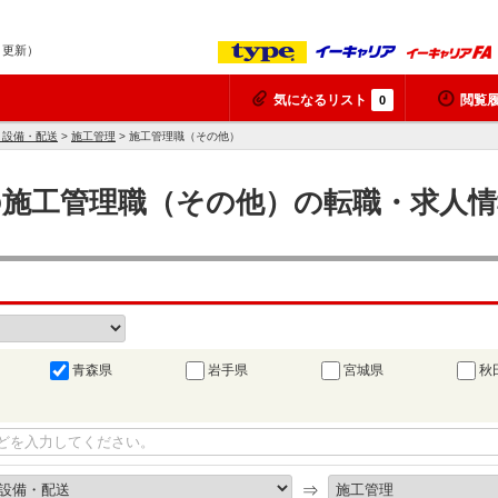
7 更新）
気になるリスト
閲覧
0
・設備・配送
>
施工管理
> 施工管理職（その他）
の施工管理職（その他）の転職・求人情
青森県
岩手県
宮城県
秋
⇒