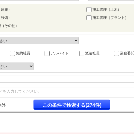
（建築）
施工管理（土木）
（設備）
施工管理（プラント）
職（その他）
契約社員
アルバイト
派遣社員
業務委
除外