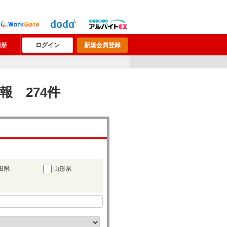
ログイン
新規会員登録
履歴
報 274件
田県
山形県