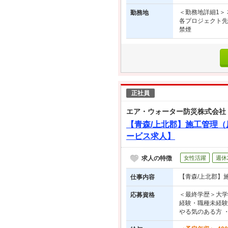
＜勤務地詳細1＞ 
勤務地
各プロジェクト先
禁煙
正社員
エア・ウォーター防災株式会社
【青森/上北郡】施工管理
ービス求人】
求人の特徴
女性活躍
週休
【青森/上北郡】
仕事内容
＜最終学歴＞大学
応募資格
経験・職種未経験
やる気のある方 ・.