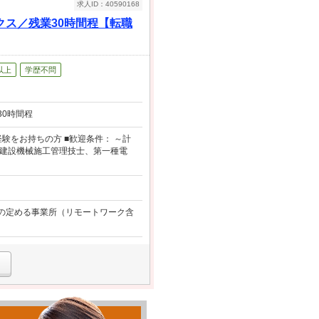
求人ID：40590168
ス／残業30時間程【転職
以上
学歴不問
0時間程
験をお持ちの方 ■歓迎条件： ～計
級建設機械施工管理技士、第一種電
社の定める事業所（リモートワーク含