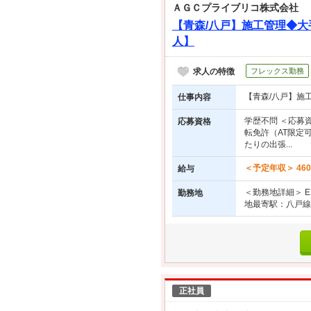
ＡＧＣプライブリコ株式会社
【青森/八戸】施工管理◆大
人】
求人の特徴
フレックス勤務
【青森/八戸】施
仕事内容
学歴不問 ＜応募
応募資格
転免許（AT限定
たりの出張...
＜予定年収＞ 46
給与
＜勤務地詳細＞ 
勤務地
地最寄駅：八戸線
正社員