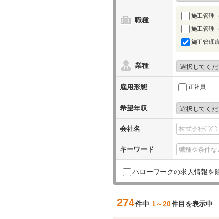
施工管理
職種
施工管理
施工管理
業種
雇用形態
正社員
希望年収
会社名
キーワード
ハローワークの求人情報を
274
件中
1～20
件目を表示中