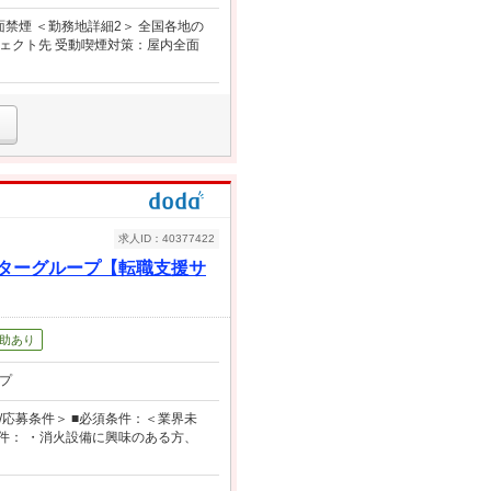
面禁煙 ＜勤務地詳細2＞ 全国各地の
ェクト先 受動喫煙対策：屋内全面
求人ID：40377422
ターグループ【転職支援サ
助あり
プ
応募条件＞ ■必須条件：＜業界未
件： ・消火設備に興味のある方、