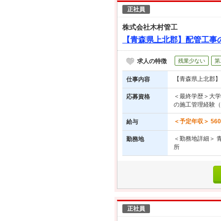
正社員
株式会社木村管工
【青森県上北郡】配管工事の
求人の特徴
残業少ない
第
【青森県上北郡】
仕事内容
＜最終学歴＞大学
応募資格
の施工管理経験（
＜予定年収＞ 56
給与
＜勤務地詳細＞ 
勤務地
所
正社員