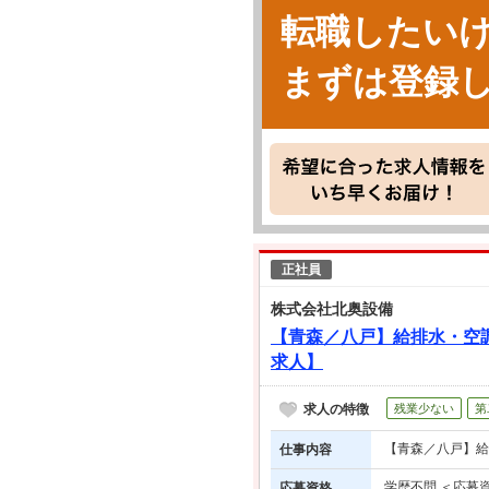
転職したい
まずは登録
正社員
株式会社北奥設備
【青森／八戸】給排水・空
求人】
求人の特徴
残業少ない
第
【青森／八戸】給
仕事内容
学歴不問 ＜応募
応募資格