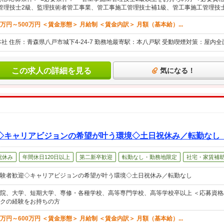
管理技士2級、監理技術者管工事業、管工事施工管理技士補1級、管工事施工管理技
0万円～500万円 ＜賃金形態＞ 月給制 ＜賃金内訳＞ 月額（基本給）...
本社 住所：青森県八戸市城下4-24-7 勤務地最寄駅：本八戸駅 受動喫煙対策：屋内
この求人の詳細を見る
気になる！
◇キャリアビジョンの希望が叶う環境◇土日祝休み／転勤なし
祝休み
年間休日120日以上
第二新卒歓迎
転勤なし・勤務地限定
社宅・家賃補
験者歓迎◇キャリアビジョンの希望が叶う環境◇土日祝休み／転勤なし
院、大学、短期大学、専修・各種学校、高等専門学校、高等学校卒以上 ＜応募資格/
クの経験をお持ちの方
0万円～600万円 ＜賃金形態＞ 月給制 ＜賃金内訳＞ 月額（基本給）...