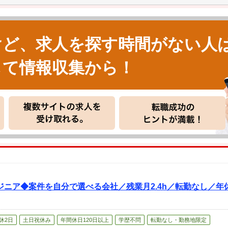
けど、求人を探す時間がない人
して情報収集から！
ニア◆案件を自分で選べる会社／残業月2.4h／転勤なし／年休
休2日
土日祝休み
年間休日120日以上
学歴不問
転勤なし・勤務地限定