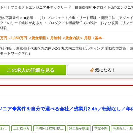
ト可】プロダクトエンジニア◆テックリード・最先端技術◆デロイトGのエンジニ
資格/応募条件＞ ■必須： （1）プロジェクト推進・リード経験 ・開発手法（アジ
クトのリード経験がある方 ・プロダクトや機能単位での設計、および改善（リフ
験...
万円～1,350万円 ＜賃金形態＞ 月給制 ＜賃金内訳＞ 月額（基本...
本社 住所：東京都千代田区丸の内3-2-3 丸の内二重橋ビルディング 受動喫煙対策：
モートワーク含む）
この求人の詳細を見る
気になる！
ニア◆案件を自分で選べる会社／残業月2.4h／転勤なし／年休
休2日
土日祝休み
年間休日120日以上
第二新卒歓迎
学歴不問
転勤なし・勤