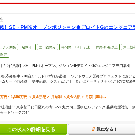
社
活躍】SE・PM※オープンポジション◆デロイトGのエンジニ
ックス勤務
週休2日
土日祝休み
年間休日120日以上
採用枠5名以上
第二新
地限定
ト/50代活躍】SE・PM※オープンポジション◆デロイトGのエンジニア専門集団
資格/応募条件＞ ■必須：以下いずれか必須 ・ソフトウェア開発プロジェクトにおけ
ームリードの経験 ・要件定義、システム設計、またはアーキテクチャ設計の実務経験
万円～1,350万円 ＜賃金形態＞ 月給制 ＜賃金内訳＞ 月額（基本...
本社 住所：東京都千代田区丸の内3-2-3 丸の内二重橋ビルディング 受動喫煙対策：
モートワーク含む）
この求人の詳細を見る
気になる！