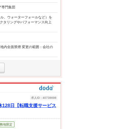
ア専門集団
ャイル、ウォーターフォールなど）を
ァクタリングやパフォーマンス向上
敷地内全面禁煙 変更の範囲：会社の
求人ID：40738698
128日【転職支援サービス
務地限定