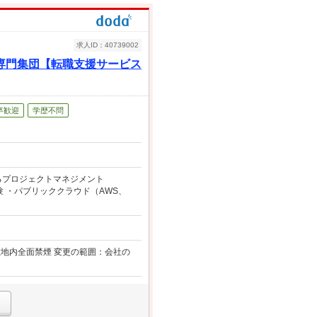
求人ID：40739002
ア専門集団【転職支援サービス
卒歓迎
学歴不問
るプロジェクトマネジメント
 ・パブリッククラウド（AWS、
敷地内全面禁煙 変更の範囲：会社の