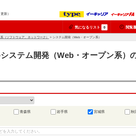
6 更新）
気になるリスト
閲覧
0
ア系（ソフトウェア、ネットワーク）
> システム開発（Web・オープン系）
県のシステム開発（Web・オープン系
青森県
岩手県
宮城県
秋