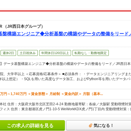
Ｒ（JR西日本グループ）
基盤構築エンジニア◆分析基盤の構築やデータの整備をリード／
週休2日
土日祝休み
年間休日120日以上
転勤なし・勤務地限定
】データ基盤構築エンジニア◆分析基盤の構築やデータの整備をリード／JR西日本
院、大学卒以上 ＜応募資格/応募条件＞ ■必須条件： ・データエンジニアリング
年以上想定） ・SQLを用いた高度なデータ加工、およびPython等を用いたデータ
万円～1,740万円 ＜賃金形態＞ 月給制 ＜賃金内訳＞ 月額（基本...
 本社 住所：大阪府大阪市北区芝田2-4-24 勤務地最寄駅：各線／大阪駅 受動喫煙
フィス 住所：東京都港区虎ノ門1-10-5 WeWorkKDX虎ノ門1丁目内 受動喫煙対策：
この求人の詳細を見る
気になる！