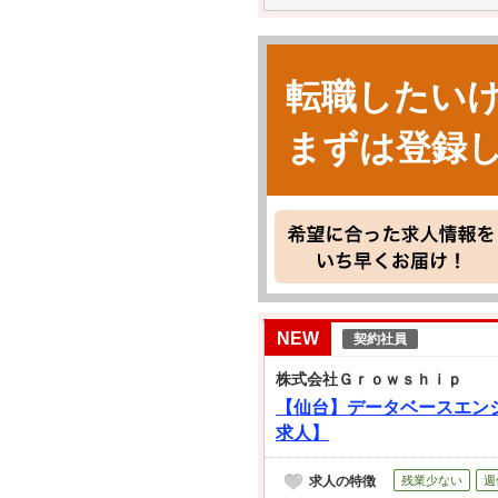
転職したい
まずは登録
NEW
契約社員
株式会社Ｇｒｏｗｓｈｉｐ
【仙台】データベースエンジ
求人】
求人の特徴
残業少ない
週