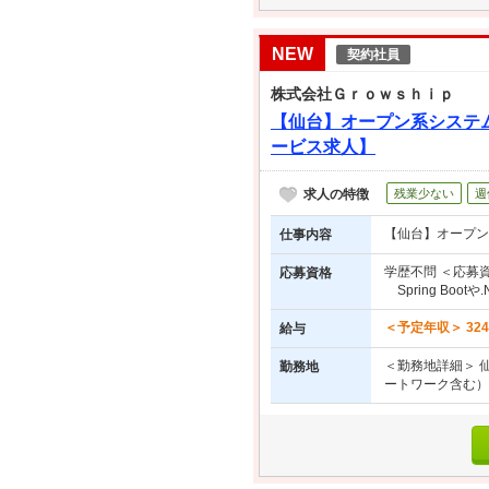
NEW
契約社員
株式会社Ｇｒｏｗｓｈｉｐ
【仙台】オープン系システム
ービス求人】
求人の特徴
残業少ない
週
【仙台】オープン
仕事内容
学歴不問 ＜応募資
応募資格
Spring Bo
＜予定年収＞ 32
給与
＜勤務地詳細＞ 
勤務地
ートワーク含む）