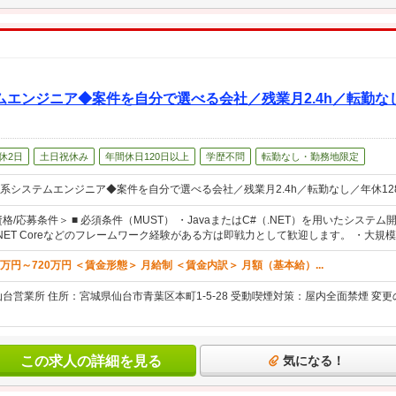
エンジニア◆案件を自分で選べる会社／残業月2.4h／転勤なし
休2日
土日祝休み
年間休日120日以上
学歴不問
転勤なし・勤務地限定
系システムエンジニア◆案件を自分で選べる会社／残業月2.4h／転勤なし／年休12
格/応募条件＞ ■ 必須条件（MUST） ・JavaまたはC#（.NET）を用いたシス
otや.NET Coreなどのフレームワーク経験がある方は即戦力として歓迎します。 ・大規模
4万円～720万円 ＜賃金形態＞ 月給制 ＜賃金内訳＞ 月額（基本給）...
仙台営業所 住所：宮城県仙台市青葉区本町1-5-28 受動喫煙対策：屋内全面禁煙 
この求人の詳細を見る
気になる！