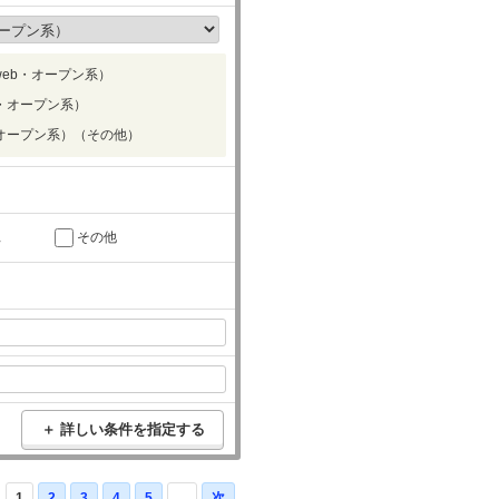
eb・オープン系）
・オープン系）
オープン系）（その他）
託
その他
＋ 詳しい条件を指定する
1
2
3
4
5
...
次