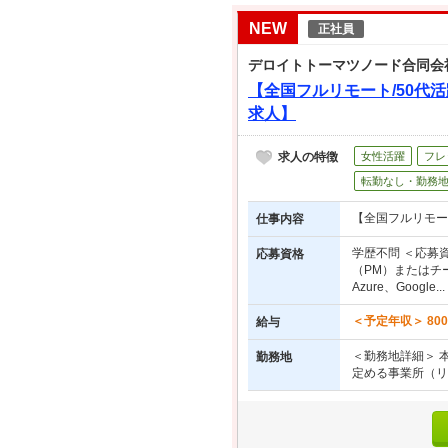
NEW
正社員
デロイトトーマツノード合同会
【全国フルリモート/50代
求人】
求人の特徴
女性活躍
フレ
転勤なし・勤務
【全国フルリモー
仕事内容
学歴不問 ＜応募
応募資格
（PM）またはチ
Azure、Google...
＜予定年収＞ 800
給与
＜勤務地詳細＞ 
勤務地
定める事業所（リ