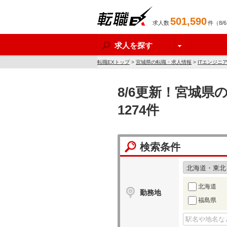
501,590
求人数
件（8/
転職EX
求人を探す
転職EXトップ
>
宮城県の転職・求人情報
>
ITエンジニ
8/6更新！宮城
1274件
検索条件
北海道
勤務地
福島県