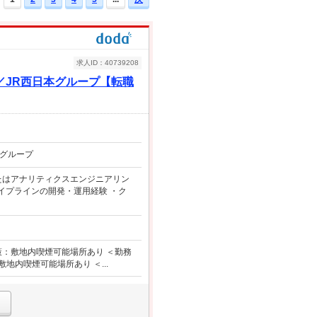
求人ID：40739208
JR西日本グループ【転職
グループ
またはアナリティクスエンジニアリン
パイプラインの開発・運用経験 ・ク
対策：敷地内喫煙可能場所あり ＜勤務
敷地内喫煙可能場所あり ＜...