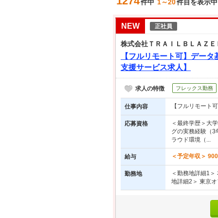
1274
件中
1～20
件目を表示中
NEW
正社員
株式会社ＴＲＡＩＬＢＬＡＺＥ
【フルリモート可】データ
支援サービス求人】
求人の特徴
フレックス勤務
【フルリモート可
仕事内容
＜最終学歴＞大学
応募資格
グの実務経験（3
ラウド環境（...
＜予定年収＞ 900
給与
＜勤務地詳細1＞
勤務地
地詳細2＞ 東京オ