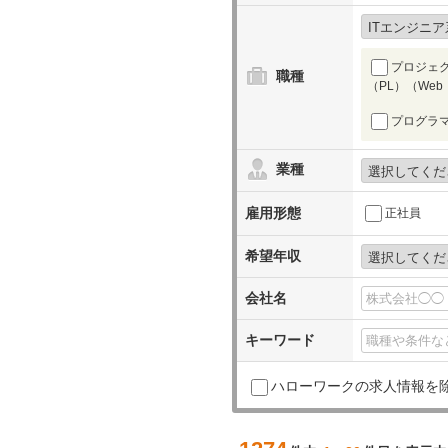
プロジェ
職種
（PL）（We
プログラマ
業種
雇用形態
正社員
希望年収
会社名
キーワード
ハローワークの求人情報を