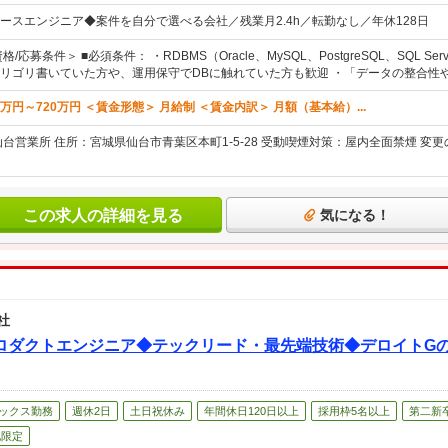
ースエンジニア◆案件を自分で選べる会社／残業月2.4h／転勤なし／年休128日
/応募条件＞ ■必須条件： ・RDBMS（Oracle、MySQL、PostgreSQL、SQL S
ゴリゴリ書いていた方や、運用保守でDBに触れていた方も歓迎 ・「データの整合性やパ
4万円～720万円 ＜賃金形態＞ 月給制 ＜賃金内訳＞ 月額（基本給）...
仙台営業所 住所：宮城県仙台市青葉区本町1-5-28 受動喫煙対策：屋内全面禁煙 
この求人の詳細を見る
気になる！
社
ロダクトエンジニア◆テックリード・最先端技術◆デロイトG
ックス勤務
週休2日
土日祝休み
年間休日120日以上
採用枠5名以上
第二新
地限定