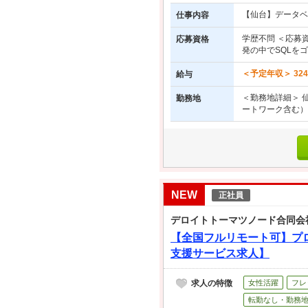
【仙台】データベ
仕事内容
学歴不問 ＜応募資格
応募資格
発の中でSQLを
＜予定年収＞ 32
給与
＜勤務地詳細＞ 
勤務地
ートワーク含む）
NEW
正社員
デロイトトーマツノード合同会
【全国フルリモート可】プ
支援サービス求人】
求人の特徴
女性活躍
フレ
転勤なし・勤務