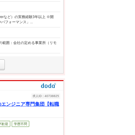
erverなど）の実務経験3年以上 ※開
フォーマンス」...
変更の範囲：会社の定める事業所（リモ
求人ID：40738825
のエンジニア専門集団【転職
卒歓迎
学歴不問