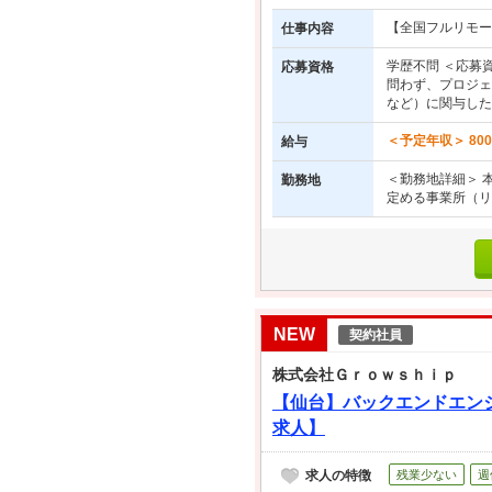
【全国フルリモー
仕事内容
学歴不問 ＜応募
応募資格
問わず、プロジェ
など）に関与した経
＜予定年収＞ 800
給与
＜勤務地詳細＞ 
勤務地
定める事業所（リ
NEW
契約社員
株式会社Ｇｒｏｗｓｈｉｐ
【仙台】バックエンドエンジ
求人】
求人の特徴
残業少ない
週