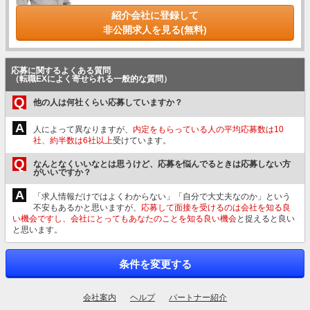
紹介会社に登録して
非公開求人を見る(無料)
応募に関するよくある質問
（転職EXによく寄せられる一般的な質問）
Q
他の人は何社くらい応募していますか？
A
人によって異なりますが、
内定をもらっている人の平均応募数は10
社、約半数は6社以上
受けています。
Q
なんとなくいいなとは思うけど、応募を悩んでるときは応募しない方
がいいですか？
A
「求人情報だけではよくわからない」「自分で大丈夫なのか」という
不安もあるかと思いますが、
応募して面接を受けるのは会社を知る良
い機会ですし、会社にとってもあなたのことを知る良い機会
と捉えると良い
と思います。
条件を変更する
会社案内
ヘルプ
パートナー紹介