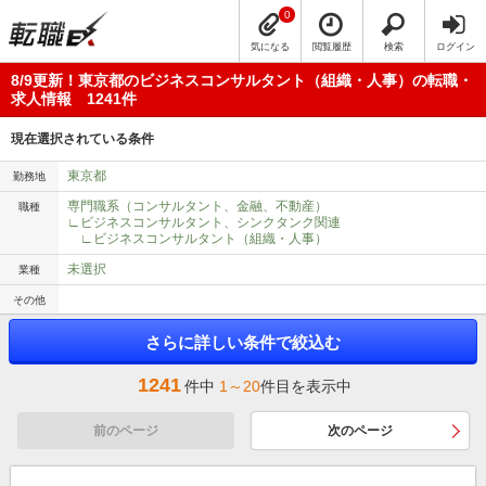
0
気になる
閲覧履歴
検索
ログイン
8/9更新！東京都のビジネスコンサルタント（組織・人事）の転職・
求人情報 1241件
現在選択されている条件
東京都
勤務地
専門職系（コンサルタント、金融、不動産）
職種
∟ビジネスコンサルタント、シンクタンク関連
∟ビジネスコンサルタント（組織・人事）
未選択
業種
その他
さらに詳しい条件で絞込む
1241
件中
1～20
件目を表示中
前のページ
次のページ