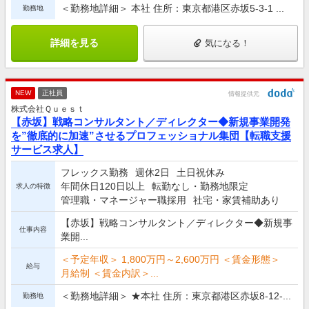
＜勤務地詳細＞ 本社 住所：東京都港区赤坂5-3-1 ...
勤務地
詳細を見る
気になる！
NEW
正社員
情報提供元
株式会社Ｑｕｅｓｔ
【赤坂】戦略コンサルタント／ディレクター◆新規事業開発
を”徹底的に加速”させるプロフェッショナル集団【転職支援
サービス求人】
フレックス勤務
週休2日
土日祝休み
年間休日120日以上
転勤なし・勤務地限定
求人の特徴
管理職・マネージャー職採用
社宅・家賃補助あり
【赤坂】戦略コンサルタント／ディレクター◆新規事
仕事内容
業開...
＜予定年収＞ 1,800万円～2,600万円 ＜賃金形態＞
給与
月給制 ＜賃金内訳＞...
＜勤務地詳細＞ ★本社 住所：東京都港区赤坂8-12-...
勤務地