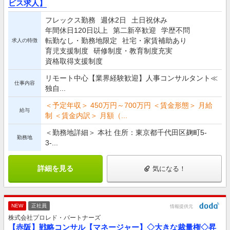
ビス求人】
フレックス勤務
週休2日
土日祝休み
年間休日120日以上
第二新卒歓迎
学歴不問
転勤なし・勤務地限定
社宅・家賃補助あり
求人の特徴
育児支援制度
研修制度・教育制度充実
資格取得支援制度
リモート中心【業界経験歓迎】人事コンサルタント≪
仕事内容
独自...
＜予定年収＞ 450万円～700万円 ＜賃金形態＞ 月給
給与
制 ＜賃金内訳＞ 月額（...
＜勤務地詳細＞ 本社 住所：東京都千代田区麹町5-
勤務地
3-...
詳細を見る
気になる！
NEW
正社員
情報提供元
株式会社プロレド・パートナーズ
【赤阪】戦略コンサル【マネージャー】◇大きな裁量権◇昇