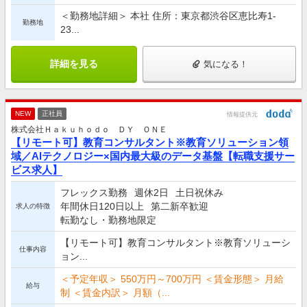
＜勤務地詳細＞ 本社 住所：東京都渋谷区恵比寿1-
勤務地
23...
詳細を見る
気になる！
NEW
正社員
情報提供元
株式会社Ｈａｋｕｈｏｄｏ ＤＹ ＯＮＥ
【リモート可】教育コンサルタント※教育ソリューション領
域／AIテクノロジー×国内最大級のデータ基盤【転職支援サー
ビス求人】
フレックス勤務
週休2日
土日祝休み
年間休日120日以上
第二新卒歓迎
求人の特徴
転勤なし・勤務地限定
【リモート可】教育コンサルタント※教育ソリューシ
仕事内容
ョン...
＜予定年収＞ 550万円～700万円 ＜賃金形態＞ 月給
給与
制 ＜賃金内訳＞ 月額（...