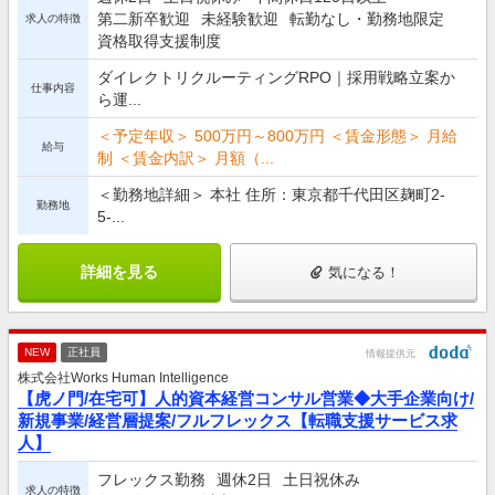
第二新卒歓迎
未経験歓迎
転勤なし・勤務地限定
求人の特徴
資格取得支援制度
ダイレクトリクルーティングRPO｜採用戦略立案か
仕事内容
ら運...
＜予定年収＞ 500万円～800万円 ＜賃金形態＞ 月給
給与
制 ＜賃金内訳＞ 月額（...
＜勤務地詳細＞ 本社 住所：東京都千代田区麹町2-
勤務地
5-...
詳細を見る
気になる！
NEW
正社員
情報提供元
株式会社Works Human Intelligence
【虎ノ門/在宅可】人的資本経営コンサル営業◆大手企業向け/
新規事業/経営層提案/フルフレックス【転職支援サービス求
人】
フレックス勤務
週休2日
土日祝休み
求人の特徴