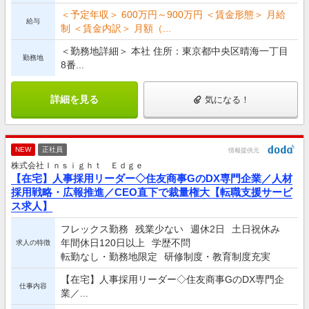
＜予定年収＞ 600万円～900万円 ＜賃金形態＞ 月給
給与
制 ＜賃金内訳＞ 月額（...
＜勤務地詳細＞ 本社 住所：東京都中央区晴海一丁目
勤務地
8番...
詳細を見る
気になる！
NEW
正社員
情報提供元
株式会社Ｉｎｓｉｇｈｔ Ｅｄｇｅ
【在宅】人事採用リーダー◇住友商事GのDX専門企業／人材
採用戦略・広報推進／CEO直下で裁量権大【転職支援サービ
ス求人】
フレックス勤務
残業少ない
週休2日
土日祝休み
年間休日120日以上
学歴不問
求人の特徴
転勤なし・勤務地限定
研修制度・教育制度充実
【在宅】人事採用リーダー◇住友商事GのDX専門企
仕事内容
業／...