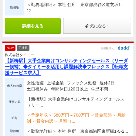
＜勤務地詳細＞ 本社 住所：東京都渋谷区道玄坂1-
勤務地
12...
詳細を見る
気になる！
NEW
正社員
情報提供元
株式会社タイミー
【新橋駅】大手企業向けコンサルティングセールス（リーダ
ー候補）◆タイミーを活用し課題解決◆フレックス【転職支
援サービス求人】
女性活躍
上場企業
フレックス勤務
週休2日
求人の特徴
土日祝休み
年間休日120日以上
学歴不問
【新橋駅】大手企業向けコンサルティングセールス
仕事内容
（リー...
＜予定年収＞ 580万円～700万円 ＜賃金形態＞ 月給
給与
制 ＜賃金内訳＞ 月額（...
＜勤務地詳細＞ 本社 住所：東京都港区東新橋1-5-2...
勤務地