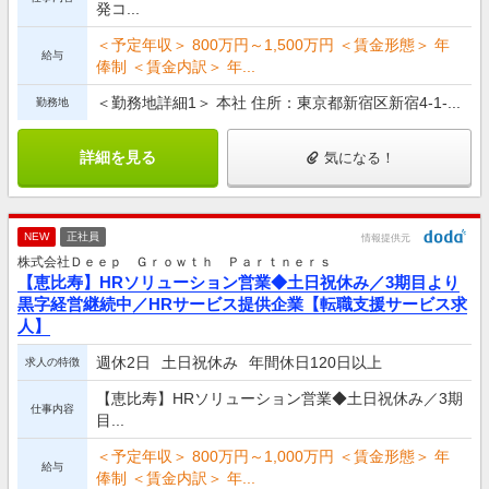
発コ...
＜予定年収＞ 800万円～1,500万円 ＜賃金形態＞ 年
給与
俸制 ＜賃金内訳＞ 年...
＜勤務地詳細1＞ 本社 住所：東京都新宿区新宿4-1-...
勤務地
詳細を見る
気になる！
NEW
正社員
情報提供元
株式会社Ｄｅｅｐ Ｇｒｏｗｔｈ Ｐａｒｔｎｅｒｓ
【恵比寿】HRソリューション営業◆土日祝休み／3期目より
黒字経営継続中／HRサービス提供企業【転職支援サービス求
人】
週休2日
土日祝休み
年間休日120日以上
求人の特徴
【恵比寿】HRソリューション営業◆土日祝休み／3期
仕事内容
目...
＜予定年収＞ 800万円～1,000万円 ＜賃金形態＞ 年
給与
俸制 ＜賃金内訳＞ 年...