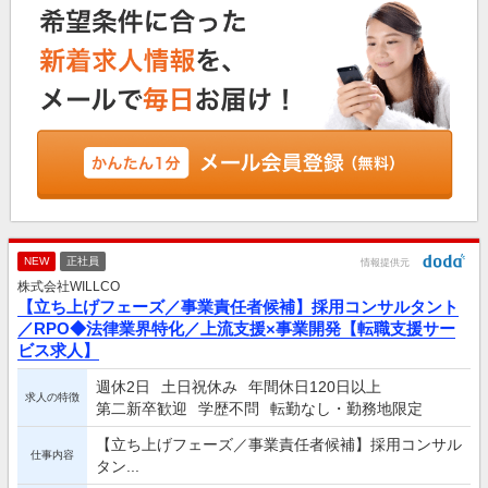
NEW
正社員
情報提供元
株式会社WILLCO
【立ち上げフェーズ／事業責任者候補】採用コンサルタント
／RPO◆法律業界特化／上流支援×事業開発【転職支援サー
ビス求人】
週休2日
土日祝休み
年間休日120日以上
求人の特徴
第二新卒歓迎
学歴不問
転勤なし・勤務地限定
【立ち上げフェーズ／事業責任者候補】採用コンサル
仕事内容
タン...