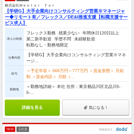
株式会社Ｍｅｎｔｏｒ Ｆｏｒ
【学研G】大手企業向けコンサルティング営業※マネージャ
ー◆リモート有／フレックス／DE&I推進支援【転職支援サー
ビス求人】
フレックス勤務
残業少ない
年間休日120日以上
第二新卒歓迎
学歴不問
未経験歓迎
求人の特徴
転勤なし・勤務地限定
【学研G】大手企業向けコンサルティング営業※マネ
仕事内容
ージ...
＜予定年収＞ 666万円～777万円 ＜賃金形態＞ 月給
給与
制 ＜賃金内訳＞ 月額（...
＜勤務地詳細＞ 本社 住所：東京都品川区北品川5-
勤務地
5-...
詳細を見る
気になる！
NEW
正社員
情報提供元