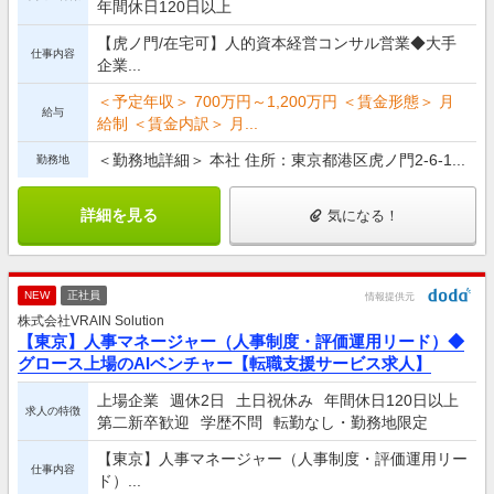
年間休日120日以上
【虎ノ門/在宅可】人的資本経営コンサル営業◆大手
仕事内容
企業...
＜予定年収＞ 700万円～1,200万円 ＜賃金形態＞ 月
給与
給制 ＜賃金内訳＞ 月...
＜勤務地詳細＞ 本社 住所：東京都港区虎ノ門2-6-1...
勤務地
詳細を見る
気になる！
NEW
正社員
情報提供元
株式会社VRAIN Solution
【東京】人事マネージャー（人事制度・評価運用リード）◆
グロース上場のAIベンチャー【転職支援サービス求人】
上場企業
週休2日
土日祝休み
年間休日120日以上
求人の特徴
第二新卒歓迎
学歴不問
転勤なし・勤務地限定
【東京】人事マネージャー（人事制度・評価運用リー
仕事内容
ド）...