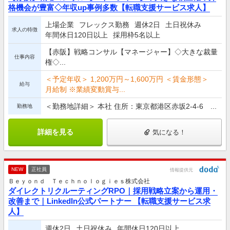
格機会が豊富◇年収up事例多数【転職支援サービス求人】
上場企業
フレックス勤務
週休2日
土日祝休み
求人の特徴
年間休日120日以上
採用枠5名以上
【赤阪】戦略コンサル【マネージャー】◇大きな裁量
仕事内容
権◇...
＜予定年収＞ 1,200万円～1,600万円 ＜賃金形態＞
給与
月給制 ※業績変動賞与...
＜勤務地詳細＞ 本社 住所：東京都港区赤坂2-4-6 ...
勤務地
詳細を見る
気になる！
NEW
正社員
情報提供元
Ｂｅｙｏｎｄ Ｔｅｃｈｎｏｌｏｇｉｅｓ株式会社
ダイレクトリクルーティングRPO｜採用戦略立案から運用・
改善まで｜LinkedIn公式パートナー 【転職支援サービス求
人】
週休2日
土日祝休み
年間休日120日以上