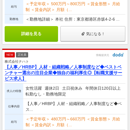
＜予定年収＞ 500万円～800万円 ＜賃金形態＞ 月給
給与
制 ＜賃金内訳＞ 月額（...
＜勤務地詳細＞ 本社 住所：東京都港区赤坂4-2-6 ...
勤務地
詳細を見る
気になる！
NEW
正社員
情報提供元
株式会社ナハト
【人事／HRBP】人材・組織戦略／人事制度など◆ベストベ
ンチャー選出の注目企業◆独自の福利厚生◎【転職支援サー
ビス求人】
女性活躍
週休2日
土日祝休み
年間休日120日以上
求人の特徴
転勤なし・勤務地限定
【人事／HRBP】人材・組織戦略／人事制度など◆ベ
仕事内容
ス...
＜予定年収＞ 480万円～660万円 ＜賃金形態＞ 月給
給与
制 ＜賃金内訳＞ 月額（...