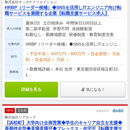
株式会社キッカケクリエイション
HRBP（リーダー候補）◆SNSを活用しITエンジニア向け転
職サービスを展開する企業【転職支援サービス求人】
週休2日
土日祝休み
年間休日120日以上
第二新卒歓迎
学歴不問
未経験歓迎
求人の特徴
転勤なし・勤務地限定
研修制度・教育制度充実
HRBP（リーダー候補）◆SNSを活用しITエンジニ...
仕事内容
＜予定年収＞ 600万円～900万円 ＜賃金形態＞ 月給
給与
制 ＜賃金内訳＞ 月額（...
＜勤務地詳細＞ 本社 住所：東京都渋谷区桜丘町22-
勤務地
1...
詳細を見る
気になる！
NEW
正社員
情報提供元
株式会社リアセック
【浜松町】大学向け企画営業◆学生のキャリア自立を支援◆
長期伴走型◆直帰直帰可◆フレックス・在宅可【転職支援サ