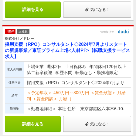
詳細を見る
気になる！
NEW
正社員
情報提供元
株式会社メドレー
採用支援（RPO）コンサルタント◇2024年7月よりスタート
の新規事業／東証プライム上場<人材PF>【転職支援サービス
求人】
上場企業
週休2日
土日祝休み
年間休日120日以上
求人の特徴
第二新卒歓迎
学歴不問
転勤なし・勤務地限定
採用支援（RPO）コンサルタント◇2024年7月より...
仕事内容
＜予定年収＞ 450万円～800万円 ＜賃金形態＞ 月給
給与
制 ＜賃金内訳＞ 月額（...
＜勤務地詳細＞ 本社 住所：東京都港区六本木6-10-...
勤務地
詳細を見る
気になる！