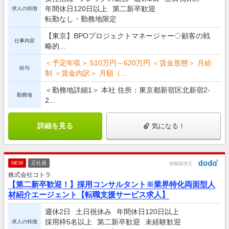
年間休日120日以上
第二新卒歓迎
求人の特徴
転勤なし・勤務地限定
【東京】BPOプロジェクトマネージャー◇顧客の戦
仕事内容
略的...
＜予定年収＞ 510万円～620万円 ＜賃金形態＞ 月給
給与
制 ＜賃金内訳＞ 月額（...
＜勤務地詳細1＞ 本社 住所：東京都新宿区北新宿2-
勤務地
2...
詳細を見る
気になる！
NEW
正社員
情報提供元
株式会社コトラ
【第二新卒歓迎！】採用コンサルタント※業界特化両面型人
材紹介エージェント【転職支援サービス求人】
週休2日
土日祝休み
年間休日120日以上
採用枠5名以上
第二新卒歓迎
未経験歓迎
求人の特徴