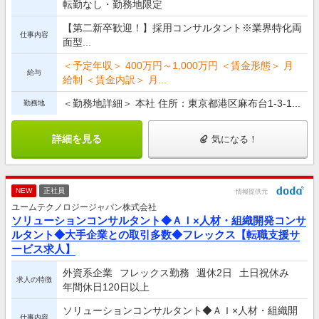
転勤なし・勤務地限定
【第二新卒歓迎！】採用コンサルタント※業界特化両
仕事内容
面型...
＜予定年収＞ 400万円～1,000万円 ＜賃金形態＞ 月
給与
給制 ＜賃金内訳＞ 月...
＜勤務地詳細＞ 本社 住所：東京都港区麻布台1-3-1...
勤務地
詳細を見る
気になる！
NEW
正社員
情報提供元
ユームテクノロジージャパン株式会社
ソリューションコンサルタント◆ＡＩ×人材・組織開発コンサ
ルタント◆大手企業との取引多数◆フレックス【転職支援サ
ービス求人】
外資系企業
フレックス勤務
週休2日
土日祝休み
求人の特徴
年間休日120日以上
ソリューションコンサルタント◆ＡＩ×人材・組織開
仕事内容