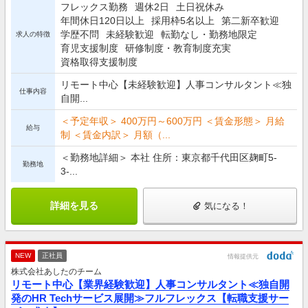
フレックス勤務
週休2日
土日祝休み
年間休日120日以上
採用枠5名以上
第二新卒歓迎
学歴不問
未経験歓迎
転勤なし・勤務地限定
求人の特徴
育児支援制度
研修制度・教育制度充実
資格取得支援制度
リモート中心【未経験歓迎】人事コンサルタント≪独
仕事内容
自開...
＜予定年収＞ 400万円～600万円 ＜賃金形態＞ 月給
給与
制 ＜賃金内訳＞ 月額（...
＜勤務地詳細＞ 本社 住所：東京都千代田区麹町5-
勤務地
3-...
詳細を見る
気になる！
NEW
正社員
情報提供元
株式会社あしたのチーム
リモート中心【業界経験歓迎】人事コンサルタント≪独自開
発のHR Techサービス展開≫フルフレックス【転職支援サー