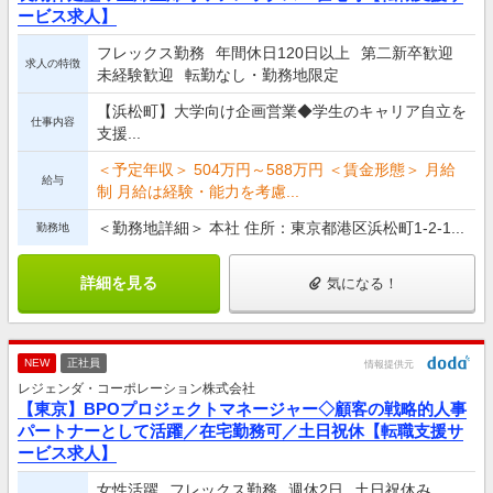
ービス求人】
フレックス勤務
年間休日120日以上
第二新卒歓迎
求人の特徴
未経験歓迎
転勤なし・勤務地限定
【浜松町】大学向け企画営業◆学生のキャリア自立を
仕事内容
支援...
＜予定年収＞ 504万円～588万円 ＜賃金形態＞ 月給
給与
制 月給は経験・能力を考慮...
＜勤務地詳細＞ 本社 住所：東京都港区浜松町1-2-1...
勤務地
詳細を見る
気になる！
NEW
正社員
情報提供元
レジェンダ・コーポレーション株式会社
【東京】BPOプロジェクトマネージャー◇顧客の戦略的人事
パートナーとして活躍／在宅勤務可／土日祝休【転職支援サ
ービス求人】
女性活躍
フレックス勤務
週休2日
土日祝休み