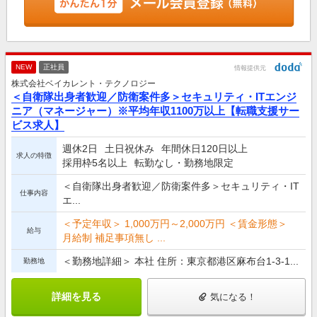
NEW
正社員
情報提供元
株式会社ベイカレント・テクノロジー
＜自衛隊出身者歓迎／防衛案件多＞セキュリティ・ITエンジ
ニア（マネージャー）※平均年収1100万以上【転職支援サー
ビス求人】
週休2日
土日祝休み
年間休日120日以上
求人の特徴
採用枠5名以上
転勤なし・勤務地限定
＜自衛隊出身者歓迎／防衛案件多＞セキュリティ・IT
仕事内容
エ...
＜予定年収＞ 1,000万円～2,000万円 ＜賃金形態＞
給与
月給制 補足事項無し ...
＜勤務地詳細＞ 本社 住所：東京都港区麻布台1-3-1...
勤務地
詳細を見る
気になる！