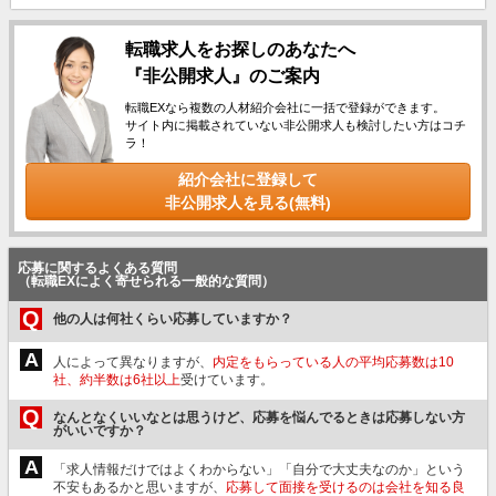
転職求人をお探しのあなたへ
『非公開求人』のご案内
転職EXなら複数の人材紹介会社に一括で登録ができます。
サイト内に掲載されていない非公開求人も検討したい方はコチ
ラ！
紹介会社に登録して
非公開求人を見る(無料)
応募に関するよくある質問
（転職EXによく寄せられる一般的な質問）
Q
他の人は何社くらい応募していますか？
A
人によって異なりますが、
内定をもらっている人の平均応募数は10
社、約半数は6社以上
受けています。
Q
なんとなくいいなとは思うけど、応募を悩んでるときは応募しない方
がいいですか？
A
「求人情報だけではよくわからない」「自分で大丈夫なのか」という
不安もあるかと思いますが、
応募して面接を受けるのは会社を知る良