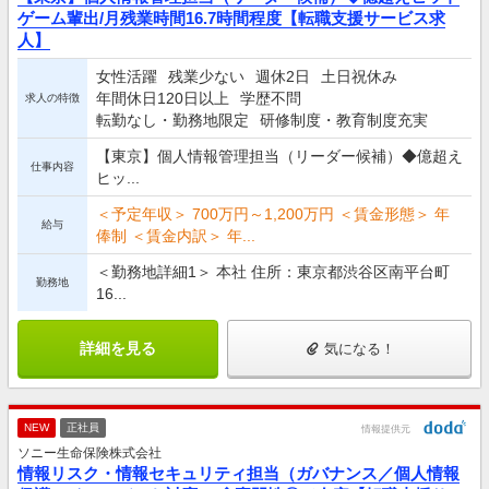
ゲーム輩出/月残業時間16.7時間程度【転職支援サービス求
人】
女性活躍
残業少ない
週休2日
土日祝休み
年間休日120日以上
学歴不問
求人の特徴
転勤なし・勤務地限定
研修制度・教育制度充実
【東京】個人情報管理担当（リーダー候補）◆億超え
仕事内容
ヒッ...
＜予定年収＞ 700万円～1,200万円 ＜賃金形態＞ 年
給与
俸制 ＜賃金内訳＞ 年...
＜勤務地詳細1＞ 本社 住所：東京都渋谷区南平台町
勤務地
16...
詳細を見る
気になる！
NEW
正社員
情報提供元
ソニー生命保険株式会社
情報リスク・情報セキュリティ担当（ガバナンス／個人情報