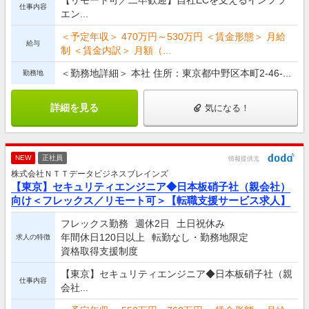
仕事内容
エン...
＜予定年収＞ 470万円～530万円 ＜賃金形態＞ 月給
給与
制 ＜賃金内訳＞ 月額（...
＜勤務地詳細＞ 本社 住所：東京都中野区本町2-46-...
勤務地
詳細を見る
気になる！
NEW
正社員
情報提供元
株式会社ＮＴＴデータビジネスブレインズ
【東京】セキュリティエンジニア◆日本板硝子社（親会社）
向け＜フレックス／リモート可＞【転職支援サービス求人】
フレックス勤務
週休2日
土日祝休み
年間休日120日以上
転勤なし・勤務地限定
求人の特徴
資格取得支援制度
【東京】セキュリティエンジニア◆日本板硝子社（親
仕事内容
会社...