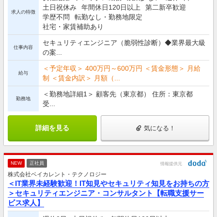
土日祝休み
年間休日120日以上
第二新卒歓迎
求人の特徴
学歴不問
転勤なし・勤務地限定
社宅・家賃補助あり
セキュリティエンジニア（脆弱性診断）◆業界最大級
仕事内容
の案...
＜予定年収＞ 400万円～600万円 ＜賃金形態＞ 月給
給与
制 ＜賃金内訳＞ 月額（...
＜勤務地詳細1＞ 顧客先（東京都） 住所：東京都
勤務地
受...
詳細を見る
気になる！
NEW
正社員
情報提供元
株式会社ベイカレント・テクノロジー
＜IT業界未経験歓迎！IT知見やセキュリティ知見をお持ちの方
＞セキュリティエンジニア・コンサルタント【転職支援サー
ビス求人】