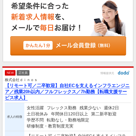
NEW
正社員
情報提供元
株式会社ｄｉｎｏｓ
【リモート可／二卒歓迎】自社ECを支えるインフラエンジニ
ア／残業20h以内／フルフレックス／7h勤務【転職支援サー
ビス求人】
女性活躍
フレックス勤務
残業少ない
週休2日
土日祝休み
年間休日120日以上
第二新卒歓迎
求人の特徴
学歴不問
転勤なし・勤務地限定
研修制度・教育制度充実
【リモート可／二卒歓迎】自社ECを支えるインフラ