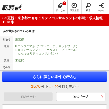
0
気になる
閲覧履歴
検索
ログイン
8/9更新！東京都のセキュリティコンサルタントの転職・求人情報
1576件
現在選択されている条件
東京都
勤務地
ITエンジニア系（ソフトウェア、ネットワーク）
職種
∟ITコンサルタント、アナリスト、プリセールス
∟セキュリティコンサルタント
未選択
業種
その他
さらに詳しい条件で絞込む
1576
件中
1～20
件目を表示中
前のページ
次のページ