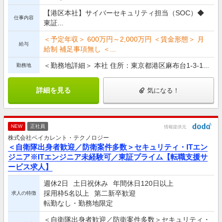
【港区本社】サイバーセキュリティ担当（SOC）◆
仕事内容
東証...
＜予定年収＞ 600万円～2,000万円 ＜賃金形態＞ 月
給与
給制 補足事項無し ＜...
＜勤務地詳細＞ 本社 住所：東京都港区麻布台1-3-1...
勤務地
詳細を見る
気になる！
NEW
正社員
情報提供元
株式会社ベイカレント・テクノロジー
＜自衛隊出身者歓迎／防衛案件多数＞セキュリティ・ITエン
ジニア※ITエンジニア未経験可／東証プライム【転職支援サ
ービス求人】
週休2日
土日祝休み
年間休日120日以上
採用枠5名以上
第二新卒歓迎
求人の特徴
転勤なし・勤務地限定
＜自衛隊出身者歓迎／防衛案件多数＞セキュリティ・