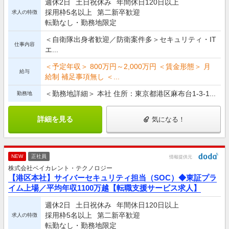
週休2日
土日祝休み
年間休日120日以上
採用枠5名以上
第二新卒歓迎
求人の特徴
転勤なし・勤務地限定
＜自衛隊出身者歓迎／防衛案件多＞セキュリティ・IT
仕事内容
エ...
＜予定年収＞ 800万円～2,000万円 ＜賃金形態＞ 月
給与
給制 補足事項無し ＜...
＜勤務地詳細＞ 本社 住所：東京都港区麻布台1-3-1...
勤務地
詳細を見る
気になる！
NEW
正社員
情報提供元
株式会社ベイカレント・テクノロジー
【港区本社】サイバーセキュリティ担当（SOC）◆東証プラ
イム上場／平均年収1100万越【転職支援サービス求人】
週休2日
土日祝休み
年間休日120日以上
採用枠5名以上
第二新卒歓迎
求人の特徴
転勤なし・勤務地限定