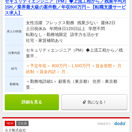
セキュリティエンジニア（PM）◆上流工程から／残業平均月
15H／業界最大級の案件数／年収800万円～【転職支援サービ
ス求人】
女性活躍
フレックス勤務
残業少ない
週休2日
土日祝休み
年間休日120日以上
学歴不問
求人の特徴
転勤なし・勤務地限定
語学力を活かす
社宅・家賃補助あり
セキュリティエンジニア（PM）◆上流工程から／残
仕事内容
業平...
＜予定年収＞ 800万円～1,500万円 ＜賃金形態＞ 月
給与
給制 ＜賃金内訳＞ 月...
＜勤務地詳細1＞ 顧客先（東京都） 住所：東京都
勤務地
受...
詳細を見る
気になる！
NEW
正社員
情報提供元
ＧＯ株式会社