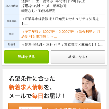
週休2日
土日祝休み
年間休日120日以上
採用枠5名以上
第二新卒歓迎
求人の特徴
転勤なし・勤務地限定
＜IT業界未経験歓迎！IT知見やセキュリティ知見を
仕事内容
お...
＜予定年収＞ 600万円～2,000万円 ＜賃金形態＞ 月
給与
給制 補足事項無し ＜...
＜勤務地詳細＞ 本社 住所：東京都港区麻布台1-3-1...
勤務地
詳細を見る
気になる！