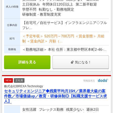
土日祝休み
年間休日120日以上
第二新卒歓迎
求人の特徴
学歴不問
転勤なし・勤務地限定
研修制度・教育制度充実
【在宅可／自社サービス】インフラエンジニア◇フル
仕事内容
フレ...
＜予定年収＞ 520万円～700万円 ＜賃金形態＞ 月給
給与
制 ＜賃金内訳＞ 月額（...
＜勤務地詳細＞ 本社 住所：東京都中野区本町2-46-...
勤務地
詳細を見る
気になる！
NEW
正社員
情報提供元
株式会社BREXA Technology
セキュリティエンジニア◆残業平均月15H／業界最大級の案
件数／市場価値up／教育・研修体制◎【転職支援サービス求
人】
女性活躍
フレックス勤務
残業少ない
週休2日