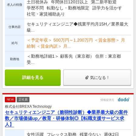
土日祝休み
年間休日120日以上
第二新卒歓迎
求人の特徴
学歴不問
転勤なし・勤務地限定
語学力を活かす
社宅・家賃補助あり
セキュリティエンジニア◆残業平均月15H／業界最大
仕事内容
級...
＜予定年収＞ 500万円～1,200万円 ＜賃金形態＞ 月
給与
給制 ＜賃金内訳＞ 月...
＜勤務地詳細1＞ 顧客先（東京都） 住所：東京都
勤務地
受...
詳細を見る
気になる！
NEW
正社員
情報提供元
株式会社BREXA Technology
セキュリティエンジニア（脆弱性診断）◆業界最大級の案件
数／市場価値up／教育・研修体制◎【転職支援サービス求
人】
女性活躍
フレックス勤務
残業少ない
週休2日