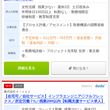
女性活躍
残業少ない
週休2日
土日祝休み
年間休日120日以上
転勤なし・勤務地限定
求人の特徴
研修制度・教育制度充実
【プロセス評価／アセスメント】医療機器の国際規格
仕事内容
適合...
＜予定年収＞ 511万円～753万円 ＜賃金形態＞ 月給
給与
制 ＜賃金内訳＞ 月額（...
＜勤務地詳細＞ プロジェクト先常駐 住所：東京都
勤務地
受...
詳細を見る
気になる！
NEW
正社員
情報提供元
株式会社ｄｉｎｏｓ
【在宅可／自社サービス】インフラエンジニア◇フルフレッ
クス／所定労働７h／残業20H以内【転職支援サービス求人】
女性活躍
フレックス勤務
残業少ない
週休2日