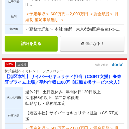
仕事内容
IT...
＜予定年収＞ 600万円～2,000万円 ＜賃金形態＞ 月
給与
給制 補足事項無し ＜...
＜勤務地詳細＞ 本社 住所：東京都港区麻布台1-3-1...
勤務地
詳細を見る
気になる！
NEW
正社員
情報提供元
株式会社ベイカレント・テクノロジー
【港区本社】サイバーセキュリティ担当（CSIRT支援）◆東
証プライム上場／平均年収1100万【転職支援サービス求人】
週休2日
土日祝休み
年間休日120日以上
採用枠5名以上
第二新卒歓迎
求人の特徴
転勤なし・勤務地限定
【港区本社】サイバーセキュリティ担当（CSIRT支
仕事内容
援...
＜予定年収＞ 600万円～2,000万円 ＜賃金形態＞ 月