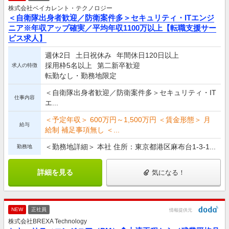
株式会社ベイカレント・テクノロジー
＜自衛隊出身者歓迎／防衛案件多＞セキュリティ・ITエンジ
ニア※年収アップ確実／平均年収1100万以上【転職支援サー
ビス求人】
週休2日
土日祝休み
年間休日120日以上
採用枠5名以上
第二新卒歓迎
求人の特徴
転勤なし・勤務地限定
＜自衛隊出身者歓迎／防衛案件多＞セキュリティ・IT
仕事内容
エ...
＜予定年収＞ 600万円～1,500万円 ＜賃金形態＞ 月
給与
給制 補足事項無し ＜...
＜勤務地詳細＞ 本社 住所：東京都港区麻布台1-3-1...
勤務地
詳細を見る
気になる！
NEW
正社員
情報提供元
株式会社BREXA Technology