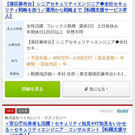
【港区麻布台】シニアセキュリティエンジニア◆全社セキュ
リティ戦略を担う／運用から戦略まで【転職支援サービス求
人】
女性活躍
フレックス勤務
週休2日
土日祝休み
求人の特徴
年間休日120日以上
学歴不問
【港区麻布台】シニアセキュリティエンジニア◆全社
仕事内容
セキ...
＜予定年収＞ 800万円～1,000万円 ＜賃金形態＞ 年
給与
俸制 ＜賃金内訳＞ 年...
＜勤務地詳細＞ 本社 住所：東京都港区麻布台1-3-1...
勤務地
詳細を見る
気になる！
NEW
正社員
情報提供元
株式会社ベイカレント・テクノロジー
＜官公庁出身者も活躍！セキュリティ知見やIT知見をいかせ
る＞セキュリティエンジニア・コンサルタント【転職支援サ