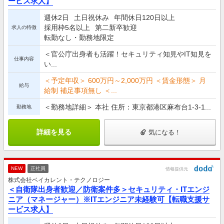
ービス求人】
週休2日
土日祝休み
年間休日120日以上
採用枠5名以上
第二新卒歓迎
求人の特徴
転勤なし・勤務地限定
＜官公庁出身者も活躍！セキュリティ知見やIT知見を
仕事内容
い...
＜予定年収＞ 600万円～2,000万円 ＜賃金形態＞ 月
給与
給制 補足事項無し ＜...
＜勤務地詳細＞ 本社 住所：東京都港区麻布台1-3-1...
勤務地
詳細を見る
気になる！
NEW
正社員
情報提供元
株式会社ベイカレント・テクノロジー
＜自衛隊出身者歓迎／防衛案件多＞セキュリティ・ITエンジ
ニア（マネージャー）※ITエンジニア未経験可【転職支援サ
ービス求人】