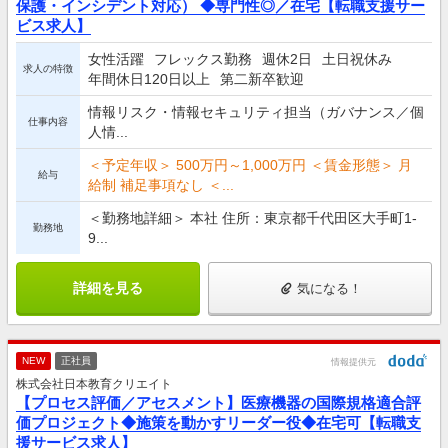
保護・インシデント対応） ◆専門性◎／在宅【転職支援サー
ビス求人】
女性活躍
フレックス勤務
週休2日
土日祝休み
求人の特徴
年間休日120日以上
第二新卒歓迎
情報リスク・情報セキュリティ担当（ガバナンス／個
仕事内容
人情...
＜予定年収＞ 500万円～1,000万円 ＜賃金形態＞ 月
給与
給制 補足事項なし ＜...
＜勤務地詳細＞ 本社 住所：東京都千代田区大手町1-
勤務地
9...
詳細を見る
気になる！
NEW
正社員
情報提供元
株式会社日本教育クリエイト
【プロセス評価／アセスメント】医療機器の国際規格適合評
価プロジェクト◆施策を動かすリーダー役◆在宅可【転職支
援サービス求人】