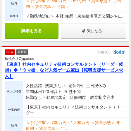
＜予定年収＞ 550万円～760万円 ＜賃金形態＞ 月給
給与
制 ＜賃金内訳＞ 月額（...
＜勤務地詳細＞ 本社 住所：東京都港区芝公園2-4-1...
勤務地
詳細を見る
気になる！
NEW
正社員
情報提供元
株式会社Cygames
【東京】社内セキュリティ技術コンサルタント（リーダー候
補）◆「ウマ娘」など人気ゲーム輩出【転職支援サービス求
人】
女性活躍
残業少ない
週休2日
土日祝休み
年間休日120日以上
学歴不問
求人の特徴
転勤なし・勤務地限定
研修制度・教育制度充実
【東京】社内セキュリティ技術コンサルタント（リー
仕事内容
ダー...
＜予定年収＞ 700万円～1,200万円 ＜賃金形態＞ 年
給与
俸制 ＜賃金内訳＞ 年...