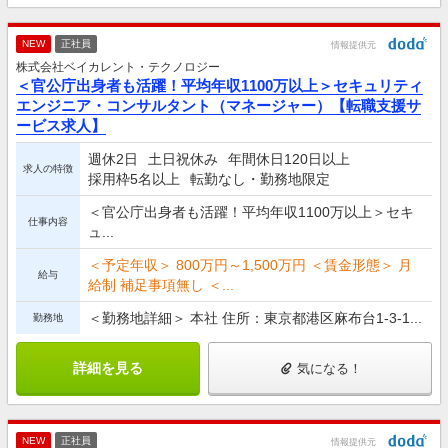
NEW
正社員
情報提供元
株式会社ベイカレント・テクノロジー
＜官公庁出身者も活躍！平均年収1100万以上＞セキュリティ
エンジニア・コンサルタント（マネージャー）【転職支援サ
ービス求人】
週休2日
土日祝休み
年間休日120日以上
求人の特徴
採用枠5名以上
転勤なし・勤務地限定
＜官公庁出身者も活躍！平均年収1100万以上＞セキ
仕事内容
ュ...
＜予定年収＞ 800万円～1,500万円 ＜賃金形態＞ 月
給与
給制 補足事項無し ＜...
＜勤務地詳細＞ 本社 住所：東京都港区麻布台1-3-1...
勤務地
詳細を見る
気になる！
NEW
正社員
情報提供元