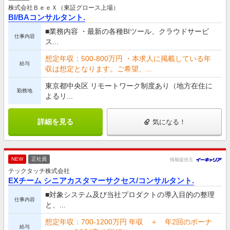
株式会社ＢｅｅＸ（東証グロース上場）
BI/BAコンサルタント.
■業務内容 ・最新の各種BIツール、クラウドサービ
仕事内容
ス...
想定年収：500-800万円 ・本求人に掲載している年
給与
収は想定となります。ご希望、...
東京都中央区 リモートワーク制度あり（地方在住に
勤務地
よるリ...
詳細を見る
気になる！
NEW
正社員
情報提供元
テックタッチ株式会社
EXチーム シニアカスタマーサクセス/コンサルタント.
■対象システム及び当社プロダクトの導入目的の整理
仕事内容
と、...
想定年収：700-1200万円 年収 ＋ 年2回のボーナ
給与