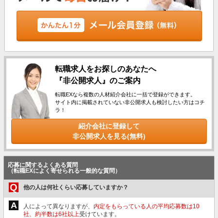
転職求人をお探しのあなたへ
『非公開求人』のご案内
転職EXなら複数の人材紹介会社に一括で登録ができます。
サイト内に掲載されていない非公開求人も検討したい方はコチ
ラ！
紹介会社に登録して
非公開求人を見る(無料)
応募に関するよくある質問
（転職EXによく寄せられる一般的な質問）
Q
他の人は何社くらい応募していますか？
A
人によって異なりますが、
内定をもらっている人の平均応募数は10
社、約半数は6社以上
受けています。