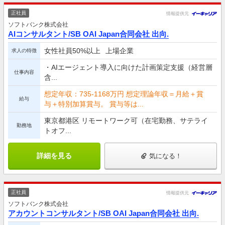
正社員
情報提供元
ソフトバンク株式会社
AIコンサルタント/SB OAI Japan合同会社 出向.
女性社員50%以上
上場企業
求人の特徴
・AIエージェント導入に向けた計画策定支援（経営層
仕事内容
含...
想定年収：735-1168万円 想定理論年収＝月給＋賞
給与
与＋特別加算賞与。 賞与等は...
東京都港区 リモートワーク可（在宅勤務、サテライ
勤務地
トオフ...
詳細を見る
気になる！
正社員
情報提供元
ソフトバンク株式会社
アカウントコンサルタント/SB OAI Japan合同会社 出向.