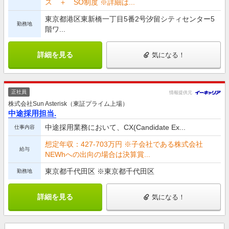
ス ＋ SO制度 ※詳細は...
東京都港区東新橋一丁目5番2号汐留シティセンター5
勤務地
階ワ...
詳細を見る
気になる！
正社員
情報提供元
株式会社Sun Asterisk（東証プライム上場）
中途採用担当.
中途採用業務において、CX(Candidate Ex...
仕事内容
想定年収：427-703万円 ※子会社である株式会社
給与
NEWhへの出向の場合は決算賞...
東京都千代田区 ※東京都千代田区
勤務地
詳細を見る
気になる！