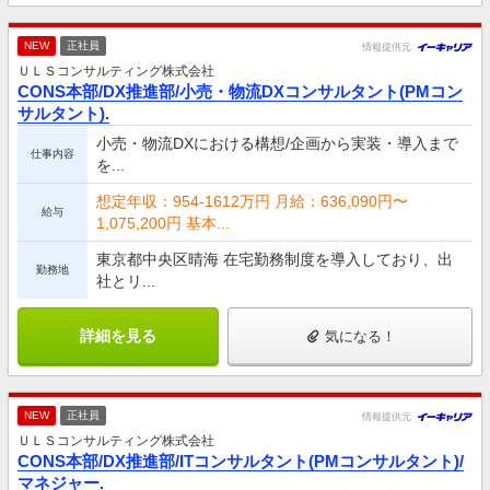
NEW
正社員
情報提供元
ＵＬＳコンサルティング株式会社
CONS本部/DX推進部/小売・物流DXコンサルタント(PMコン
サルタント).
小売・物流DXにおける構想/企画から実装・導入まで
仕事内容
を...
想定年収：954-1612万円 月給：636,090円〜
給与
1,075,200円 基本...
東京都中央区晴海 在宅勤務制度を導入しており、出
勤務地
社とリ...
詳細を見る
気になる！
NEW
正社員
情報提供元
ＵＬＳコンサルティング株式会社
CONS本部/DX推進部/ITコンサルタント(PMコンサルタント)/
マネジャー.