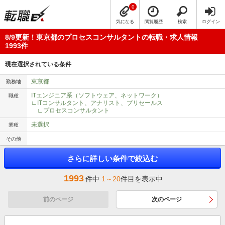
0
気になる
閲覧履歴
検索
ログイン
8/9更新！東京都のプロセスコンサルタントの転職・求人情報
1993件
現在選択されている条件
東京都
勤務地
ITエンジニア系（ソフトウェア、ネットワーク）
職種
∟ITコンサルタント、アナリスト、プリセールス
∟プロセスコンサルタント
未選択
業種
その他
さらに詳しい条件で絞込む
1993
件中
1～20
件目を表示中
前のページ
次のページ