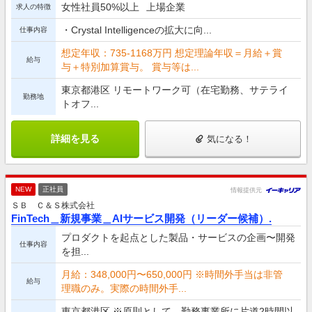
女性社員50%以上
上場企業
求人の特徴
・Crystal Intelligenceの拡大に向...
仕事内容
想定年収：735-1168万円 想定理論年収＝月給＋賞
給与
与＋特別加算賞与。 賞与等は...
東京都港区 リモートワーク可（在宅勤務、サテライ
勤務地
トオフ...
詳細を見る
気になる！
NEW
正社員
情報提供元
ＳＢ Ｃ＆Ｓ株式会社
FinTech＿新規事業＿AIサービス開発（リーダー候補）.
プロダクトを起点とした製品・サービスの企画〜開発
仕事内容
を担...
月給：348,000円〜650,000円 ※時間外手当は非管
給与
理職のみ。実際の時間外手...
東京都港区 ※原則として、勤務事業所に片道2時間以