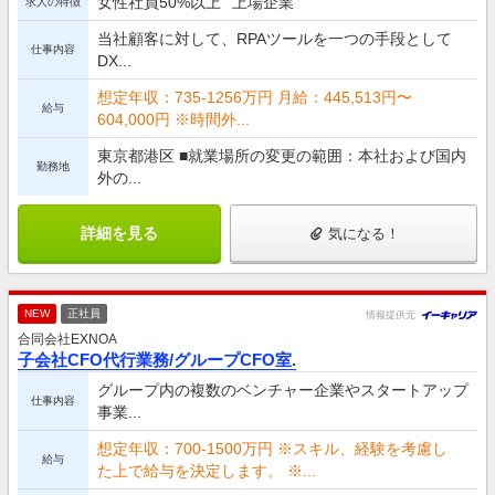
女性社員50%以上
上場企業
求人の特徴
当社顧客に対して、RPAツールを一つの手段として
仕事内容
DX...
想定年収：735-1256万円 月給：445,513円〜
給与
604,000円 ※時間外...
東京都港区 ■就業場所の変更の範囲：本社および国内
勤務地
外の...
詳細を見る
気になる！
NEW
正社員
情報提供元
合同会社EXNOA
子会社CFO代行業務/グループCFO室.
グループ内の複数のベンチャー企業やスタートアップ
仕事内容
事業...
想定年収：700-1500万円 ※スキル、経験を考慮し
給与
た上で給与を決定します。 ※...