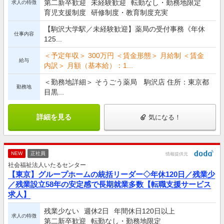
第二新卒歓迎
未経験歓迎
転勤なし・勤務地限定
求人の特徴
育児支援制度
研修制度・教育制度充実
【駒沢大学駅／未経験歓迎】薬局の受付事務《年休
仕事内容
125...
＜予定年収＞ 300万円 ＜賃金形態＞ 月給制 ＜賃金
給与
内訳＞ 月額（基本給）：1...
＜勤務地詳細＞ そうごう薬局 駒沢店 住所：東京都
勤務地
目黒...
詳細を見る
気になる！
NEW
正社員
情報提供元
社会福祉法人いたるセンター
【東京】グループホームの統括リーダー◇年休120日／残業少
／残業設立58年の安定感で長期就業多数【転職支援サービス
求人】
残業少ない
週休2日
年間休日120日以上
求人の特徴
第二新卒歓迎
転勤なし・勤務地限定