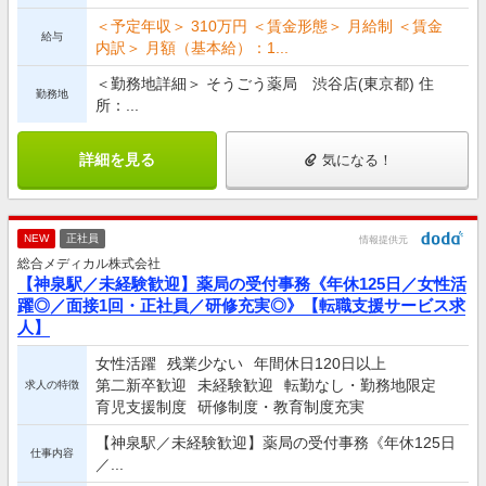
＜予定年収＞ 310万円 ＜賃金形態＞ 月給制 ＜賃金
給与
内訳＞ 月額（基本給）：1...
＜勤務地詳細＞ そうごう薬局 渋谷店(東京都) 住
勤務地
所：...
詳細を見る
気になる！
NEW
正社員
情報提供元
総合メディカル株式会社
【神泉駅／未経験歓迎】薬局の受付事務《年休125日／女性活
躍◎／面接1回・正社員／研修充実◎》【転職支援サービス求
人】
女性活躍
残業少ない
年間休日120日以上
第二新卒歓迎
未経験歓迎
転勤なし・勤務地限定
求人の特徴
育児支援制度
研修制度・教育制度充実
【神泉駅／未経験歓迎】薬局の受付事務《年休125日
仕事内容
／...