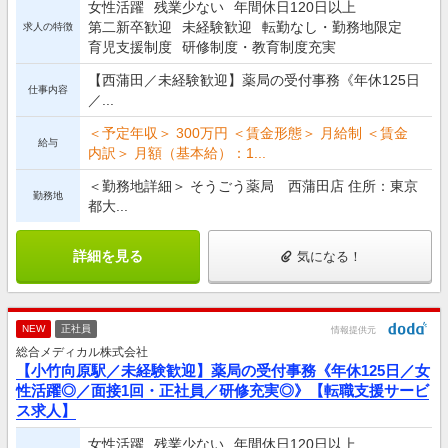
女性活躍
残業少ない
年間休日120日以上
第二新卒歓迎
未経験歓迎
転勤なし・勤務地限定
求人の特徴
育児支援制度
研修制度・教育制度充実
【西蒲田／未経験歓迎】薬局の受付事務《年休125日
仕事内容
／...
＜予定年収＞ 300万円 ＜賃金形態＞ 月給制 ＜賃金
給与
内訳＞ 月額（基本給）：1...
＜勤務地詳細＞ そうごう薬局 西蒲田店 住所：東京
勤務地
都大...
詳細を見る
気になる！
NEW
正社員
情報提供元
総合メディカル株式会社
【小竹向原駅／未経験歓迎】薬局の受付事務《年休125日／女
性活躍◎／面接1回・正社員／研修充実◎》【転職支援サービ
ス求人】
女性活躍
残業少ない
年間休日120日以上