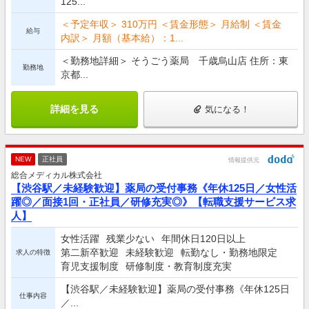
125...
＜予定年収＞ 310万円 ＜賃金形態＞ 月給制 ＜賃金
給与
内訳＞ 月額（基本給）：1...
＜勤務地詳細＞ そうごう薬局 千歳烏山店 住所：東
勤務地
京都...
詳細を見る
気になる！
NEW
正社員
情報提供元
総合メディカル株式会社
【渋谷駅／未経験歓迎】薬局の受付事務《年休125日／女性活
躍◎／面接1回・正社員／研修充実◎》【転職支援サービス求
人】
女性活躍
残業少ない
年間休日120日以上
第二新卒歓迎
未経験歓迎
転勤なし・勤務地限定
求人の特徴
育児支援制度
研修制度・教育制度充実
【渋谷駅／未経験歓迎】薬局の受付事務《年休125日
仕事内容
／...