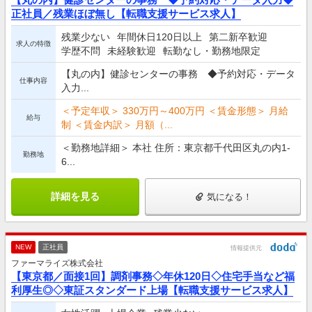
正社員／残業ほぼ無し【転職支援サービス求人】
残業少ない
年間休日120日以上
第二新卒歓迎
求人の特徴
学歴不問
未経験歓迎
転勤なし・勤務地限定
【丸の内】健診センターの事務 ◆予約対応・データ
仕事内容
入力...
＜予定年収＞ 330万円～400万円 ＜賃金形態＞ 月給
給与
制 ＜賃金内訳＞ 月額（...
＜勤務地詳細＞ 本社 住所：東京都千代田区丸の内1-
勤務地
6...
詳細を見る
気になる！
NEW
正社員
情報提供元
ファーマライズ株式会社
【東京都／面接1回】調剤事務◇年休120日◇住宅手当など福
利厚生◎◇東証スタンダード上場【転職支援サービス求人】