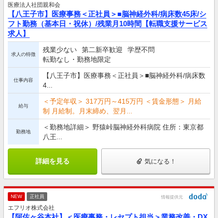
医療法人社団親和会
【八王子市】医療事務＜正社員＞■脳神経外科/病床数45床/シ
フト勤務（基本日・祝休）/残業月10時間【転職支援サービス
求人】
残業少ない
第二新卒歓迎
学歴不問
求人の特徴
転勤なし・勤務地限定
【八王子市】医療事務＜正社員＞■脳神経外科/病床数
仕事内容
4...
＜予定年収＞ 317万円～415万円 ＜賃金形態＞ 月給
給与
制 月給制。月末締め、翌月...
＜勤務地詳細＞ 野猿峠脳神経外科病院 住所：東京都
勤務地
八王...
詳細を見る
気になる！
NEW
正社員
情報提供元
エフリオ株式会社
【阿佐ヶ谷本社】＜医療事務・レセプト担当＞業務改善・DX