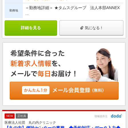
＜勤務地詳細＞ ★タムスグループ 法人本部ANNEX
勤務地
...
詳細を見る
気になる！
NEW
正社員
情報提供元
医療法人社団 丸の内クリニック
【丸の内】健診センターの事務 ◆予約対応・データ入力◆