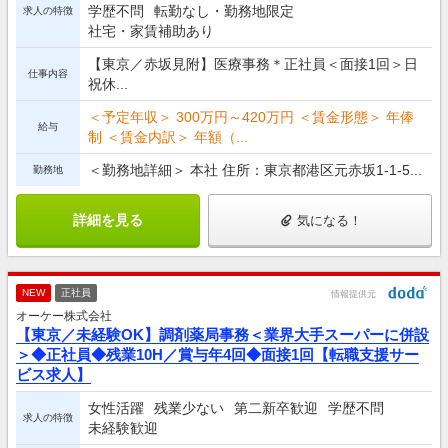
学歴不問
転勤なし・勤務地限定
求人の特徴
社宅・家賃補助あり
【東京／赤坂見附】医療事務＊正社員＜面接1回＞日
仕事内容
祝休...
＜予定年収＞ 300万円～420万円 ＜賃金形態＞ 年俸
給与
制 ＜賃金内訳＞ 年額（...
＜勤務地詳細＞ 本社 住所：東京都港区元赤坂1-1-5...
勤務地
詳細を見る
気になる！
NEW
正社員
情報提供元
オーケー株式会社
【東京／未経験OK】調剤薬局事務＜業界大手スーパーに併設
＞◆正社員◆残業10H／賞与年4回◆面接1回【転職支援サー
ビス求人】
女性活躍
残業少ない
第二新卒歓迎
学歴不問
求人の特徴
未経験歓迎