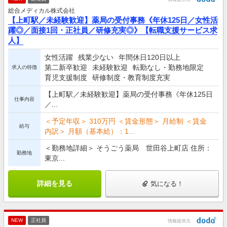
総合メディカル株式会社
【上町駅／未経験歓迎】薬局の受付事務《年休125日／女性活
躍◎／面接1回・正社員／研修充実◎》【転職支援サービス求
人】
女性活躍
残業少ない
年間休日120日以上
第二新卒歓迎
未経験歓迎
転勤なし・勤務地限定
求人の特徴
育児支援制度
研修制度・教育制度充実
【上町駅／未経験歓迎】薬局の受付事務《年休125日
仕事内容
／...
＜予定年収＞ 310万円 ＜賃金形態＞ 月給制 ＜賃金
給与
内訳＞ 月額（基本給）：1...
＜勤務地詳細＞ そうごう薬局 世田谷上町店 住所：
勤務地
東京...
詳細を見る
気になる！
NEW
正社員
情報提供元