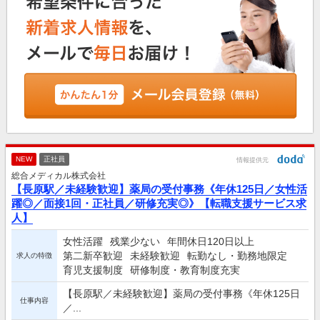
NEW
正社員
情報提供元
総合メディカル株式会社
【長原駅／未経験歓迎】薬局の受付事務《年休125日／女性活
躍◎／面接1回・正社員／研修充実◎》【転職支援サービス求
人】
女性活躍
残業少ない
年間休日120日以上
第二新卒歓迎
未経験歓迎
転勤なし・勤務地限定
求人の特徴
育児支援制度
研修制度・教育制度充実
【長原駅／未経験歓迎】薬局の受付事務《年休125日
仕事内容
／...