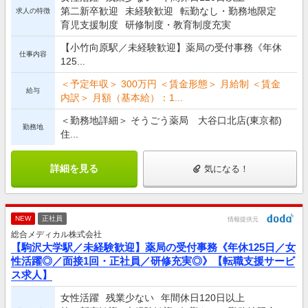
第二新卒歓迎
未経験歓迎
転勤なし・勤務地限定
求人の特徴
育児支援制度
研修制度・教育制度充実
【小竹向原駅／未経験歓迎】薬局の受付事務《年休
仕事内容
125...
＜予定年収＞ 300万円 ＜賃金形態＞ 月給制 ＜賃金
給与
内訳＞ 月額（基本給）：1...
＜勤務地詳細＞ そうごう薬局 大谷口北店(東京都)
勤務地
住...
詳細を見る
気になる！
NEW
正社員
情報提供元
総合メディカル株式会社
【駒沢大学駅／未経験歓迎】薬局の受付事務《年休125日／女
性活躍◎／面接1回・正社員／研修充実◎》【転職支援サービ
ス求人】
女性活躍
残業少ない
年間休日120日以上