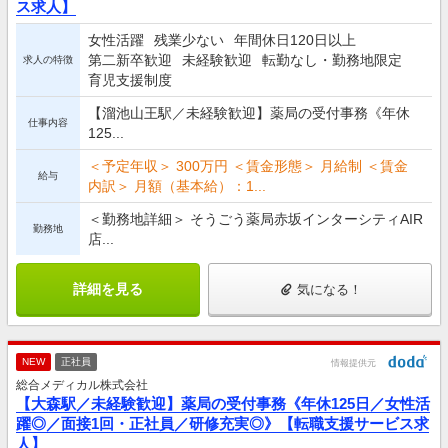
ス求人】
女性活躍
残業少ない
年間休日120日以上
第二新卒歓迎
未経験歓迎
転勤なし・勤務地限定
求人の特徴
育児支援制度
【溜池山王駅／未経験歓迎】薬局の受付事務《年休
仕事内容
125...
＜予定年収＞ 300万円 ＜賃金形態＞ 月給制 ＜賃金
給与
内訳＞ 月額（基本給）：1...
＜勤務地詳細＞ そうごう薬局赤坂インターシティAIR
勤務地
店...
詳細を見る
気になる！
NEW
正社員
情報提供元
総合メディカル株式会社
【大森駅／未経験歓迎】薬局の受付事務《年休125日／女性活
躍◎／面接1回・正社員／研修充実◎》【転職支援サービス求
人】