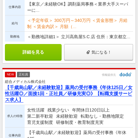
【東京／未経験OK】調剤薬局事務＜業界大手スーパ
仕事内容
ーに...
＜予定年収＞ 300万円～340万円 ＜賃金形態＞ 月給
給与
制 ＜賃金内訳＞ 月額（...
＜勤務地詳細1＞ 立川高島屋S.C.店 住所：東京都立...
勤務地
詳細を見る
気になる！
NEW
正社員
情報提供元
総合メディカル株式会社
【千歳烏山駅／未経験歓迎】薬局の受付事務《年休125日／女
性活躍◎／面接1回・正社員／研修充実◎》【転職支援サービ
ス求人】
女性活躍
残業少ない
年間休日120日以上
第二新卒歓迎
未経験歓迎
転勤なし・勤務地限定
求人の特徴
育児支援制度
研修制度・教育制度充実
【千歳烏山駅／未経験歓迎】薬局の受付事務《年休
仕事内容