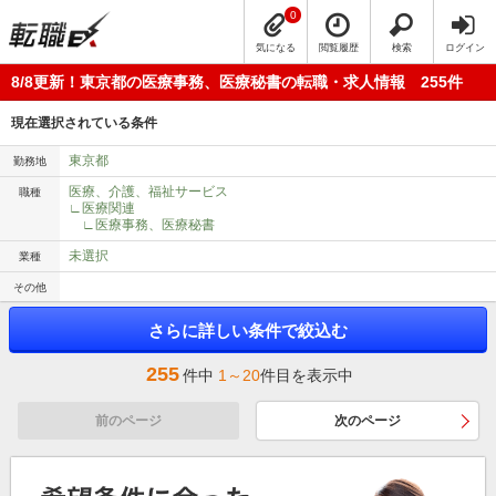
0
気になる
閲覧履歴
検索
ログイン
8/8更新！東京都の医療事務、医療秘書の転職・求人情報 255件
現在選択されている条件
東京都
勤務地
医療、介護、福祉サービス
職種
∟医療関連
∟医療事務、医療秘書
未選択
業種
その他
さらに詳しい条件で絞込む
255
件中
1～20
件目を表示中
前のページ
次のページ