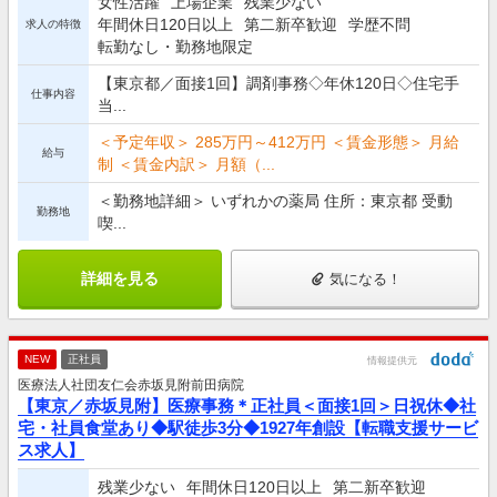
女性活躍
上場企業
残業少ない
年間休日120日以上
第二新卒歓迎
学歴不問
求人の特徴
転勤なし・勤務地限定
【東京都／面接1回】調剤事務◇年休120日◇住宅手
仕事内容
当...
＜予定年収＞ 285万円～412万円 ＜賃金形態＞ 月給
給与
制 ＜賃金内訳＞ 月額（...
＜勤務地詳細＞ いずれかの薬局 住所：東京都 受動
勤務地
喫...
詳細を見る
気になる！
NEW
正社員
情報提供元
医療法人社団友仁会赤坂見附前田病院
【東京／赤坂見附】医療事務＊正社員＜面接1回＞日祝休◆社
宅・社員食堂あり◆駅徒歩3分◆1927年創設【転職支援サービ
ス求人】
残業少ない
年間休日120日以上
第二新卒歓迎