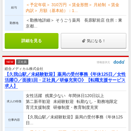
＜予定年収＞ 310万円 ＜賃金形態＞ 月給制 ＜賃金
給与
内訳＞ 月額（基本給）：1...
＜勤務地詳細＞ そうごう薬局 長原駅前店 住所：東
勤務地
京都...
詳細を見る
気になる！
NEW
正社員
情報提供元
総合メディカル株式会社
【久我山駅／未経験歓迎】薬局の受付事務《年休125日／女性
活躍◎／面接1回・正社員／研修充実◎》【転職支援サービス
求人】
女性活躍
残業少ない
年間休日120日以上
第二新卒歓迎
未経験歓迎
転勤なし・勤務地限定
求人の特徴
育児支援制度
研修制度・教育制度充実
【久我山駅／未経験歓迎】薬局の受付事務《年休125
仕事内容
日...