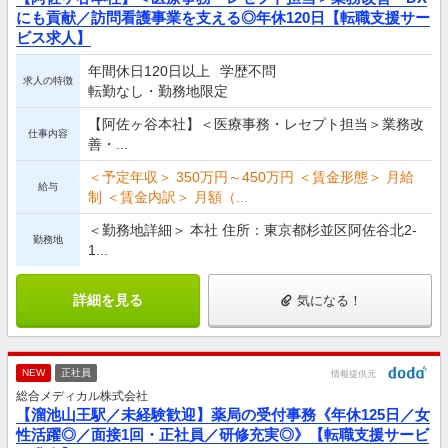
にも貢献／訪問看護事業を支える◎年休120日【転職支援サー
ビス求人】
年間休日120日以上
学歴不問
求人の特徴
転勤なし・勤務地限定
【阿佐ヶ谷本社】＜医療事務・レセプト担当＞業務改
仕事内容
善・...
＜予定年収＞ 350万円～450万円 ＜賃金形態＞ 月給
給与
制 ＜賃金内訳＞ 月額（...
＜勤務地詳細＞ 本社 住所：東京都杉並区阿佐谷北2-
勤務地
1...
詳細を見る
気になる！
NEW
正社員
情報提供元
総合メディカル株式会社
【溜池山王駅／未経験歓迎】薬局の受付事務《年休125日／女
性活躍◎／面接1回・正社員／研修充実◎》【転職支援サービ