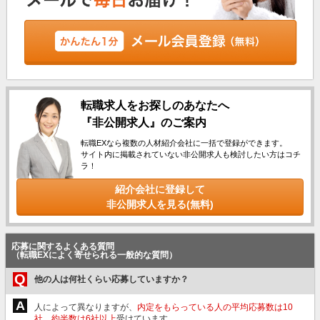
転職求人をお探しのあなたへ
『非公開求人』のご案内
転職EXなら複数の人材紹介会社に一括で登録ができます。
サイト内に掲載されていない非公開求人も検討したい方はコチ
ラ！
紹介会社に登録して
非公開求人を見る(無料)
応募に関するよくある質問
（転職EXによく寄せられる一般的な質問）
Q
他の人は何社くらい応募していますか？
A
人によって異なりますが、
内定をもらっている人の平均応募数は10
社、約半数は6社以上
受けています。