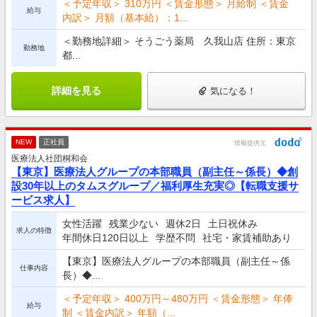
＜予定年収＞ 310万円 ＜賃金形態＞ 月給制 ＜賃金
給与
内訳＞ 月額（基本給）：1...
＜勤務地詳細＞ そうごう薬局 久我山店 住所：東京
勤務地
都...
詳細を見る
気になる！
NEW
正社員
情報提供元
医療法人社団桐和会
【東京】医療法人グループの本部職員（副主任～係長）◆創
設30年以上のタムスグループ／福利厚生充実◎【転職支援サ
ービス求人】
女性活躍
残業少ない
週休2日
土日祝休み
求人の特徴
年間休日120日以上
学歴不問
社宅・家賃補助あり
【東京】医療法人グループの本部職員（副主任～係
仕事内容
長）◆...
＜予定年収＞ 400万円～480万円 ＜賃金形態＞ 年俸
給与
制 ＜賃金内訳＞ 年額（...