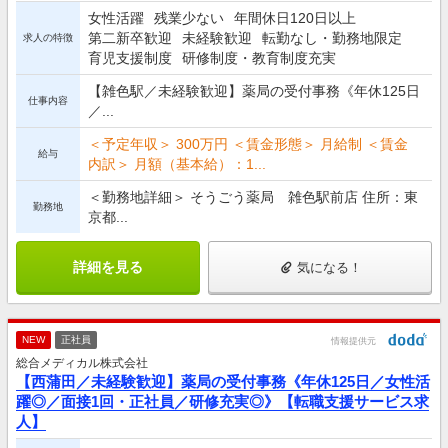
女性活躍
残業少ない
年間休日120日以上
第二新卒歓迎
未経験歓迎
転勤なし・勤務地限定
求人の特徴
育児支援制度
研修制度・教育制度充実
【雑色駅／未経験歓迎】薬局の受付事務《年休125日
仕事内容
／...
＜予定年収＞ 300万円 ＜賃金形態＞ 月給制 ＜賃金
給与
内訳＞ 月額（基本給）：1...
＜勤務地詳細＞ そうごう薬局 雑色駅前店 住所：東
勤務地
京都...
詳細を見る
気になる！
NEW
正社員
情報提供元
総合メディカル株式会社
【西蒲田／未経験歓迎】薬局の受付事務《年休125日／女性活
躍◎／面接1回・正社員／研修充実◎》【転職支援サービス求
人】