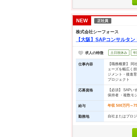
NEW
正社員
株式会社シーフォース
【大阪】SAPコンサルタ
求人の特徴
土日祝休み
年
【職務概要】 同
仕事内容
ェーズを幅広く担
ジメント・後進育
プロジェクト
【必須】 SAPいず
応募資格
保持者 ・複数モジュ
年収 500万円～7
給与
自社またはプロジ
勤務地