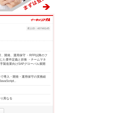
求人ID：40746145
計、開発、運用保守 ・RFP以降のフ
じた要件定義と折衝 ・チームマネ
手製造業向けSAPグローバル展開
ールで導入・開発・運用保守の実務経
cript...
より異なる