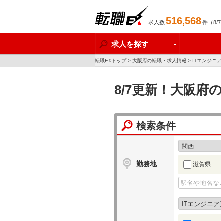
516,568
求人数
件（8/
転職EX
求人を探す
転職EXトップ
>
大阪府の転職・求人情報
>
ITエンジニ
8/7更新！大阪府
検索条件
勤務地
滋賀県