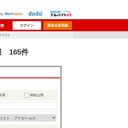
ログイン
新規会員登録
履歴
ナリスト
 165件
良県
和歌山県