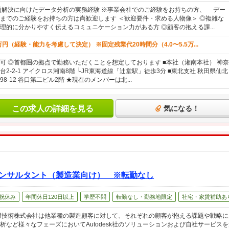
題解決に向けたデータ分析の実務経験 ※事業会社でのご経験をお持ちの方、 デー
までのご経験をお持ちの方は尚歓迎します ＜歓迎要件・求める人物像＞ ◎複雑な
理的に分かりやすく伝えるコミュニケーション力がある方 ◎顧客の抱える課...
万円（経験・能力を考慮して決定） ※固定残業代20時間分（4.0〜5.5万...
可 ◎首都圏の拠点で勤務いただくことを想定しております ■本社（湘南本社） 神奈
2-2-1 アイクロス湘南8階 └JR東海道線「辻堂駅」徒歩3分 ■東北支社 秋田県仙北
8-12 谷口第二ビル2階 ★現在のメンバーは北...
この求人の詳細を見る
気になる！
コンサルタント（製造業向け） ※転勤なし
祝休み
年間休日120日以上
学歴不問
転勤なし・勤務地限定
社宅・家賃補助あ
用技術株式会社は他業種の製造顧客に対して、それぞれの顧客が抱える課題や戦略に
析など様々なフェーズにおいてAutodesk社のソリューションおよび自社サービス