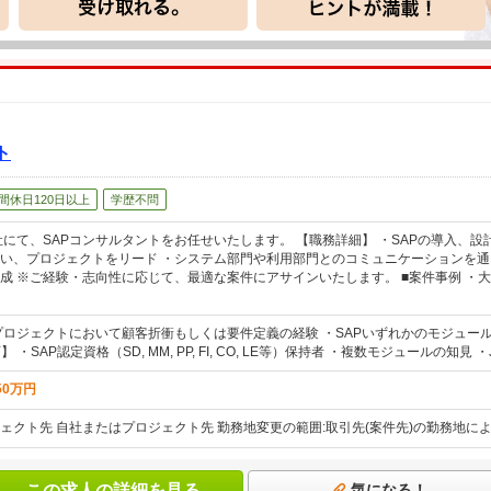
ト
間休日120日以上
学歴不問
社にて、SAPコンサルタントをお任せいたします。 【職務詳細】 ・SAPの導入、設
い、プロジェクトをリード ・システム部門や利用部門とのコミュニケーションを通
成 ※ご経験・志向性に応じて、最適な案件にアサインいたします。 ■案件事例 ・大
Pプロジェクトにおいて顧客折衝もしくは要件定義の経験 ・SAPいずれかのモジュ
 ・SAP認定資格（SD, MM, PP, FI, CO, LE等）保持者 ・複数モジュールの知見 ・JavaS
50万円
ェクト先 自社またはプロジェクト先 勤務地変更の範囲:取引先(案件先)の勤務地に
この求人の詳細を見る
気になる！