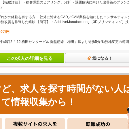
 【職務詳細】 ・顧客課題のヒアリング、分析 ・課題解決に向けた改善策のプラン
テ
ずれかの経験を有する方 ・社外に対するCAD／CAM業務を軸にしたコンサルティン
改善を推進した経験 【尚可】 ・AdditiveManufacturing（3Dプリンティング）技術の
50万円
中崎西2-4-12 梅田センタービル 御堂筋線「梅田」駅より徒歩5分 勤務地変更の範
この求人の詳細を見る
気になる！
けど、求人を探す時間がない人
して情報収集から！