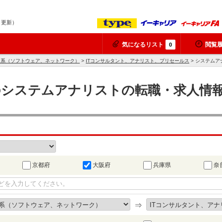
7 更新）
気になるリスト
閲覧
0
ア系（ソフトウェア、ネットワーク）
>
ITコンサルタント、アナリスト、プリセールス
> システムア
のシステムアナリストの転職・求人情報
京都府
大阪府
兵庫県
奈
⇒