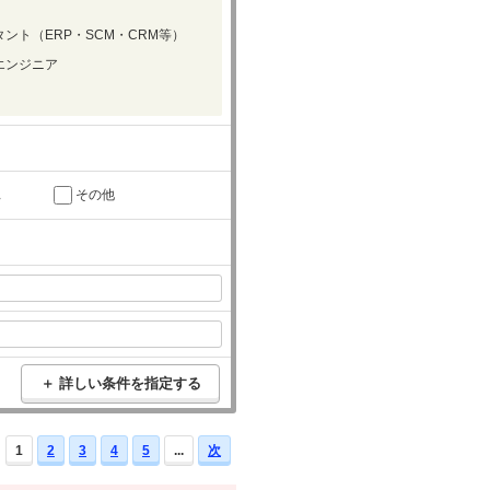
ント（ERP・SCM・CRM等）
エンジニア
託
その他
＋ 詳しい条件を指定する
1
2
3
4
5
...
次