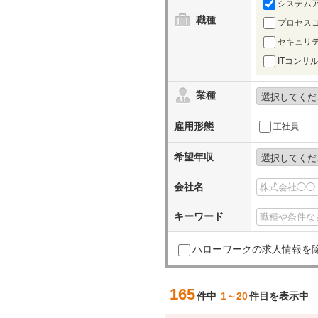
システム
職種
プロセス
セキュリ
ITコン
業種
雇用形態
正社員
希望年収
会社名
キーワード
ハローワークの求人情報を
165
件中
1～20
件目を表示中