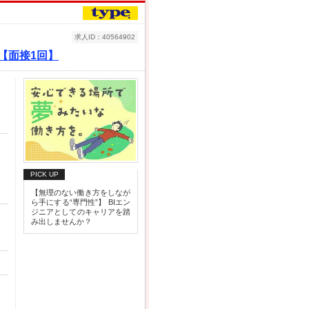
求人ID：40564902
り【面接1回】
PICK UP
【無理のない働き方をしなが
ら手にする“専門性”】 BIエン
ジニアとしてのキャリアを踏
み出しませんか？