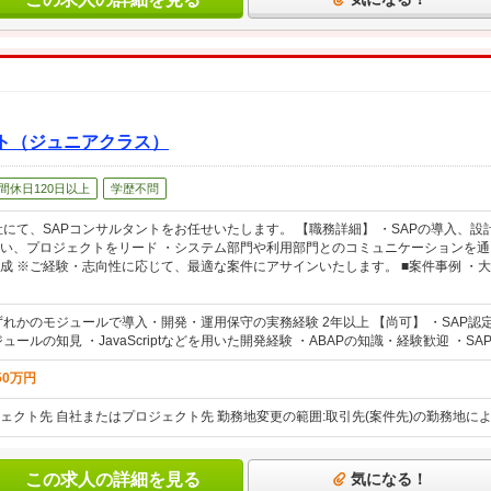
ント（ジュニアクラス）
間休日120日以上
学歴不問
社にて、SAPコンサルタントをお任せいたします。 【職務詳細】 ・SAPの導入、設
い、プロジェクトをリード ・システム部門や利用部門とのコミュニケーションを通
成 ※ご経験・志向性に応じて、最適な案件にアサインいたします。 ■案件事例 ・大
れかのモジュールで導入・開発・運用保守の実務経験 2年以上 【尚可】 ・SAP認定資格（SD, 
ールの知見 ・JavaScriptなどを用いた開発経験 ・ABAPの知識・経験歓迎 ・SAP以
50万円
ェクト先 自社またはプロジェクト先 勤務地変更の範囲:取引先(案件先)の勤務地に
この求人の詳細を見る
気になる！