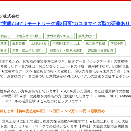
ジ株式会社
内*実働7.5h*リモートワーク週2日可*カスタマイズ型の研修あ
実績あり
中途入社30%以上
女性社員50%以上
残業少ない
・禁煙
服装自由
土日祝休み
年間休日120日以上
第二新卒歓迎
学歴不問
ン歓迎
急募（締め切り間近）
転勤なし・勤務地限定
資格取得支援制度
支援するため、お客様の施策要件に基づき、顧客データ（ビッグデータ）の業務特
考慮したデータの抽出、およびダッシュボードの作成・運用保守など、BI開発全般
 ★散在するデータを価値ある情報へと変換し、現状の可視化から未来の予測・分析
で、お客様のデータに基づいた意思決定やPDCAサイクルの加速を支援するポジシ
性を高めたい方をお待ちしています】 ●SQLを用いた開発、または運用保守の実務
※学歴不問 ★以下の経験をお持ちの方は歓迎いたします！ ・Java、.NET、Python
・BIツールの活用経験 ★こんな方にピッタリです！...
します 【初年度想定年収】357万円 ～ 512万5000円 ＜経験浅め...
、立ち上がりに応じて週2日程度の在宅勤務が可能です！ ★転勤はありません 大阪
ト先、またはリモートワークでの勤務となります 【本社】 大阪府大阪市淀川区西