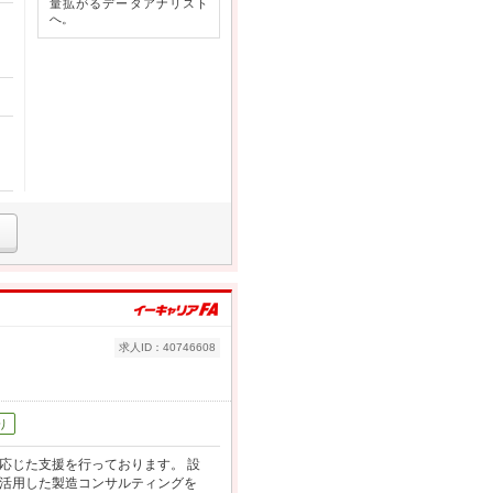
量拡がるデータアナリスト
へ。
求人ID：40746608
り
応じた支援を行っております。 設
を活用した製造コンサルティングを