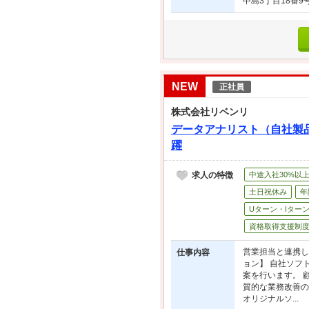
中島3丁目18番9
NEW
正社員
株式会社リベンリ
データアナリスト（自社製
躍
求人の特徴
中途入社30%以
土日祝休み
年
Uターン・Iター
資格取得支援制
営業担当と連携し
仕事内容
ョン】 自社ソフ
案を行います。 
質的な業務改善の
オリジナルソ...