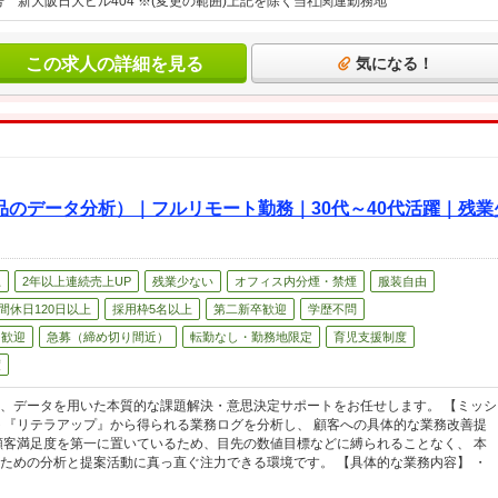
号 新大阪日大ビル404 ※(変更の範囲)上記を除く当社関連勤務地
この求人の詳細を見る
気になる！
品のデータ分析）｜フルリモート勤務｜30代～40代活躍｜残
上
2年以上連続売上UP
残業少ない
オフィス内分煙・禁煙
服装自由
間休日120日以上
採用枠5名以上
第二新卒歓迎
学歴不問
ン歓迎
急募（締め切り間近）
転勤なし・勤務地限定
育児支援制度
度
、データを用いた本質的な課題解決・意思決定サポートをお任せします。 【ミッシ
ト『リテラアップ』から得られる業務ログを分析し、 顧客への具体的な業務改善提
顧客満足度を第一に置いているため、目先の数値目標などに縛られることなく、 本
ための分析と提案活動に真っ直ぐ注力できる環境です。 【具体的な業務内容】 ・