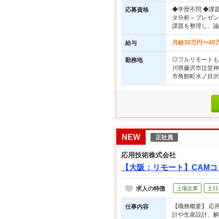
◆学歴不問 ◆課
応募資格
タ分析～プレゼン
課題を整理し、論
月給30万円〜40
給与
◎フルリモートも
勤務地
川県藤沢市辻堂神台
市角館町水ノ目沢9
NEW
正社員
応用技術株式会社
【大阪：リモート】CAM
求人の特徴
上場企業
土日
【職務概要】 応
仕事内容
計や生産設計、解