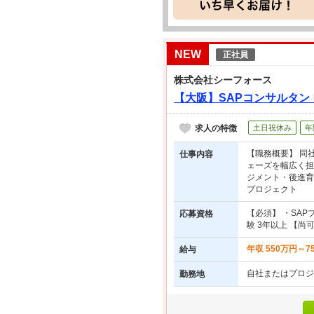
NEW
正社員
株式会社シーフォース
【大阪】SAPコンサルタン
求人の特徴
土日祝休み
年
【職務概要】 同
仕事内容
ェーズを幅広く担
ジメント・後進育
プロジェクト
【必須】 ・SA
応募資格
験 3年以上 【尚可】
年収 550万円～7
給与
自社またはプロジ
勤務地