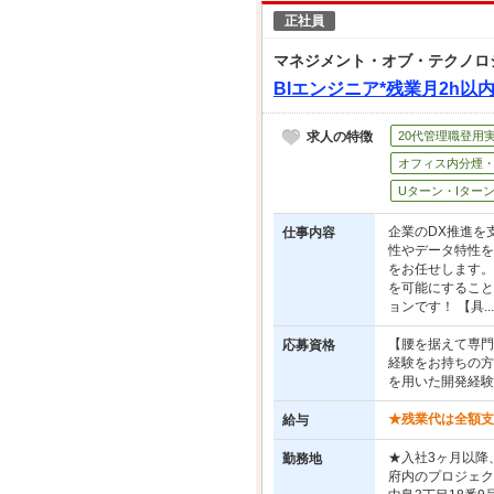
正社員
マネジメント・オブ・テクノロ
BIエンジニア*残業月2h以
求人の特徴
20代管理職登用
オフィス内分煙
Uターン・Iター
企業のDX推進を
仕事内容
性やデータ特性を
をお任せします。
を可能にすること
ョンです！ 【具...
【腰を据えて専門
応募資格
経験をお持ちの方 
を用いた開発経験 
★残業代は全額支給
給与
★入社3ヶ月以降
勤務地
府内のプロジェク