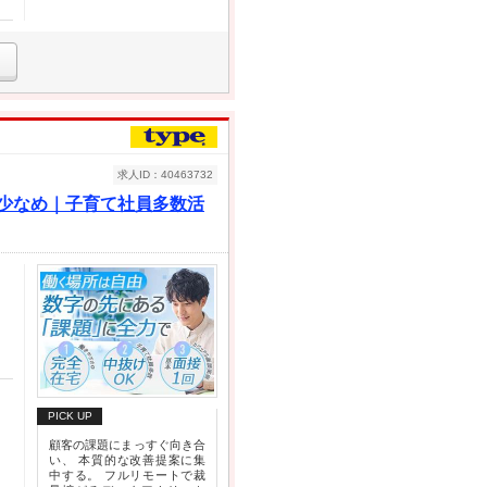
求人ID：40463732
業少なめ｜子育て社員多数活
PICK UP
顧客の課題にまっすぐ向き合
い、 本質的な改善提案に集
中する。 フルリモートで裁