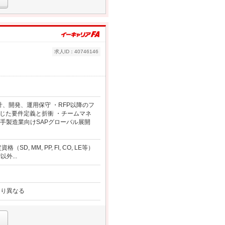
求人ID：40746146
計、開発、運用保守 ・RFP以降のフ
じた要件定義と折衝 ・チームマネ
手製造業向けSAPグローバル展開
MM, PP, FI, CO, LE等）
外...
より異なる