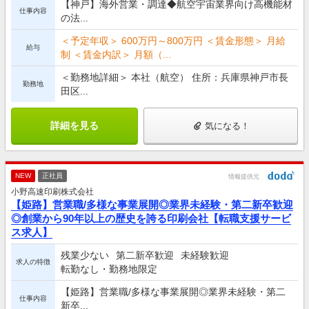
【神戸】海外営業・調達◆航空宇宙業界向け高機能材
仕事内容
の法...
＜予定年収＞ 600万円～800万円 ＜賃金形態＞ 月給
給与
制 ＜賃金内訳＞ 月額（...
＜勤務地詳細＞ 本社（航空） 住所：兵庫県神戸市長
勤務地
田区...
詳細を見る
気になる！
NEW
正社員
情報提供元
小野高速印刷株式会社
【姫路】営業職/多様な事業展開◎業界未経験・第二新卒歓迎
◎創業から90年以上の歴史を誇る印刷会社【転職支援サービ
ス求人】
残業少ない
第二新卒歓迎
未経験歓迎
求人の特徴
転勤なし・勤務地限定
【姫路】営業職/多様な事業展開◎業界未経験・第二
仕事内容
新卒...