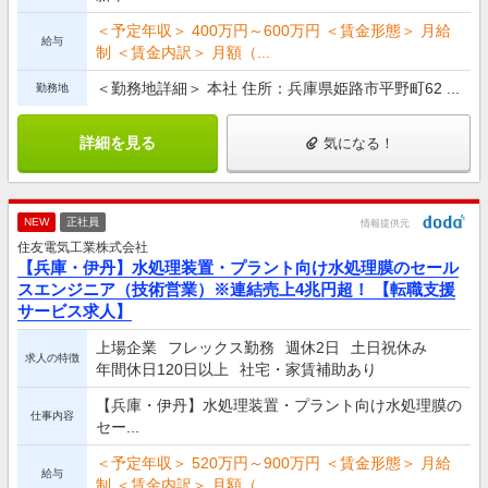
＜予定年収＞ 400万円～600万円 ＜賃金形態＞ 月給
給与
制 ＜賃金内訳＞ 月額（...
＜勤務地詳細＞ 本社 住所：兵庫県姫路市平野町62 ...
勤務地
詳細を見る
気になる！
NEW
正社員
情報提供元
住友電気工業株式会社
【兵庫・伊丹】水処理装置・プラント向け水処理膜のセール
スエンジニア（技術営業）※連結売上4兆円超！ 【転職支援
サービス求人】
上場企業
フレックス勤務
週休2日
土日祝休み
求人の特徴
年間休日120日以上
社宅・家賃補助あり
【兵庫・伊丹】水処理装置・プラント向け水処理膜の
仕事内容
セー...
＜予定年収＞ 520万円～900万円 ＜賃金形態＞ 月給
給与
制 ＜賃金内訳＞ 月額（...