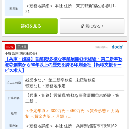
＜勤務地詳細＞ 本社 住所：東京都新宿区揚場町1-
勤務地
21...
詳細を見る
気になる！
NEW
正社員
情報提供元
小野高速印刷株式会社
【兵庫・姫路】営業職/多様な事業展開◎未経験・第二新卒歓
迎◎創業から90年以上の歴史を誇る印刷会社【転職支援サー
ビス求人】
残業少ない
第二新卒歓迎
未経験歓迎
求人の特徴
転勤なし・勤務地限定
【兵庫・姫路】営業職/多様な事業展開◎未経験・第
仕事内容
二新...
＜予定年収＞ 300万円～450万円 ＜賃金形態＞ 月給
給与
制 ＜賃金内訳＞ 月額（...
＜勤務地詳細＞ 本社 住所：兵庫県姫路市平野町62 ...
勤務地