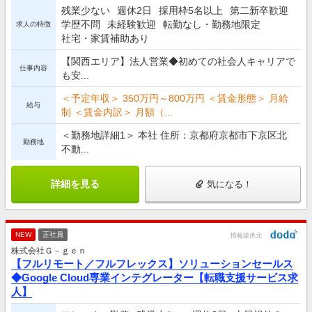
残業少ない
週休2日
採用枠5名以上
第二新卒歓迎
学歴不問
未経験歓迎
転勤なし・勤務地限定
求人の特徴
社宅・家賃補助あり
【関西エリア】法人営業◆初めての社会人キャリアで
仕事内容
も安...
＜予定年収＞ 350万円～800万円 ＜賃金形態＞ 月給
給与
制 ＜賃金内訳＞ 月額（...
＜勤務地詳細1＞ 本社 住所：京都府京都市下京区北
勤務地
不動...
詳細を見る
気になる！
NEW
正社員
情報提供元
株式会社Ｇ－ｇｅｎ
【フルリモート／フルフレックス】ソリューションセールス
◆Google Cloud専業インテグレーター【転職支援サービス求
人】