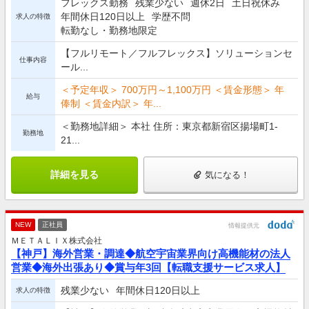
フレックス勤務
残業少ない
週休2日
土日祝休み
年間休日120日以上
学歴不問
求人の特徴
転勤なし・勤務地限定
【フルリモート／フルフレックス】ソリューションセ
仕事内容
ール...
＜予定年収＞ 700万円～1,100万円 ＜賃金形態＞ 年
給与
俸制 ＜賃金内訳＞ 年...
＜勤務地詳細＞ 本社 住所：東京都新宿区揚場町1-
勤務地
21...
詳細を見る
気になる！
NEW
正社員
情報提供元
ＭＥＴＡＬＩＸ株式会社
【神戸】海外営業・調達◆航空宇宙業界向け高機能材の法人
営業◆海外出張あり◆賞与年3回【転職支援サービス求人】
残業少ない
年間休日120日以上
求人の特徴