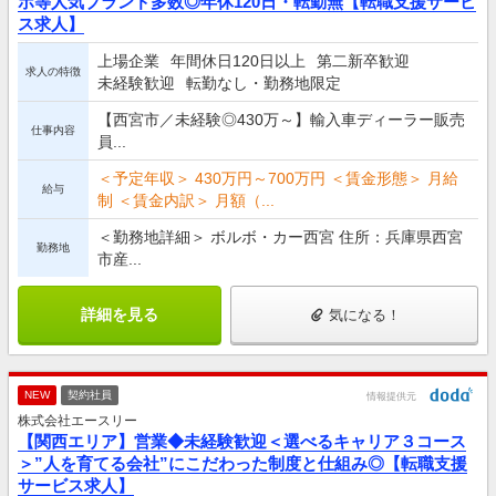
ボ等人気ブランド多数◎年休120日・転勤無【転職支援サービ
ス求人】
上場企業
年間休日120日以上
第二新卒歓迎
求人の特徴
未経験歓迎
転勤なし・勤務地限定
【西宮市／未経験◎430万～】輸入車ディーラー販売
仕事内容
員...
＜予定年収＞ 430万円～700万円 ＜賃金形態＞ 月給
給与
制 ＜賃金内訳＞ 月額（...
＜勤務地詳細＞ ボルボ・カー西宮 住所：兵庫県西宮
勤務地
市産...
詳細を見る
気になる！
NEW
契約社員
情報提供元
株式会社エースリー
【関西エリア】営業◆未経験歓迎＜選べるキャリア３コース
＞”人を育てる会社”にこだわった制度と仕組み◎【転職支援
サービス求人】