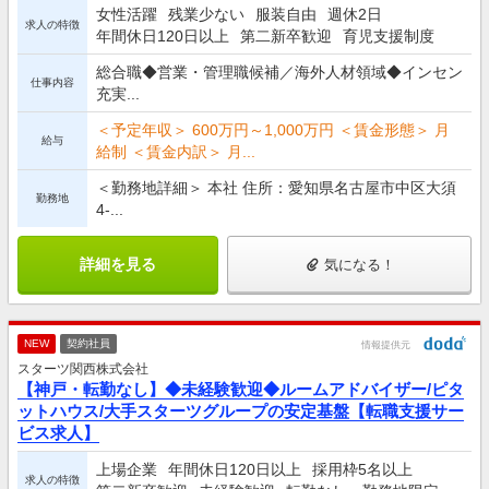
女性活躍
残業少ない
服装自由
週休2日
求人の特徴
年間休日120日以上
第二新卒歓迎
育児支援制度
総合職◆営業・管理職候補／海外人材領域◆インセン
仕事内容
充実...
＜予定年収＞ 600万円～1,000万円 ＜賃金形態＞ 月
給与
給制 ＜賃金内訳＞ 月...
＜勤務地詳細＞ 本社 住所：愛知県名古屋市中区大須
勤務地
4-...
詳細を見る
気になる！
NEW
契約社員
情報提供元
スターツ関西株式会社
【神戸・転勤なし】◆未経験歓迎◆ルームアドバイザー/ピタ
ットハウス/大手スターツグループの安定基盤【転職支援サー
ビス求人】
上場企業
年間休日120日以上
採用枠5名以上
求人の特徴