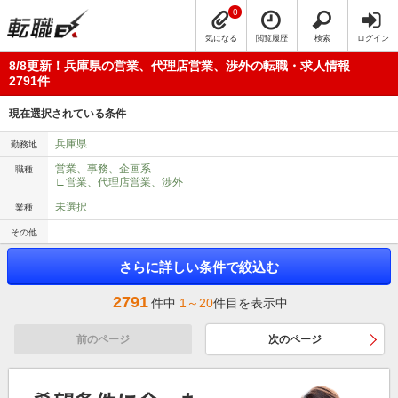
0
気になる
閲覧履歴
検索
ログイン
8/8更新！兵庫県の営業、代理店営業、渉外の転職・求人情報
2791件
現在選択されている条件
兵庫県
勤務地
営業、事務、企画系
職種
∟営業、代理店営業、渉外
未選択
業種
その他
さらに詳しい条件で絞込む
2791
件中
1～20
件目を表示中
前のページ
次のページ