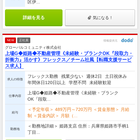
区伊...
詳細を見る
気になる！
NEW
正社員
情報提供元
グローバルコミュニティ株式会社
上場G◆姫路◆不動産管理《未経験・ブランクOK『段取力・
折衝力』活かす》フレックス／チーム社風【転職支援サービ
ス求人】
フレックス勤務
残業少ない
週休2日
土日祝休み
求人の特徴
年間休日120日以上
学歴不問
未経験歓迎
上場G◆姫路◆不動産管理《未経験・ブランク
仕事内容
OK『段取...
＜予定年収＞ 489万円～720万円 ＜賃金形態＞ 月給
給与
制 ＜賃金内訳＞ 月額（...
＜勤務地詳細＞ 姫路支店 住所：兵庫県姫路市手柄1
勤務地
丁目...