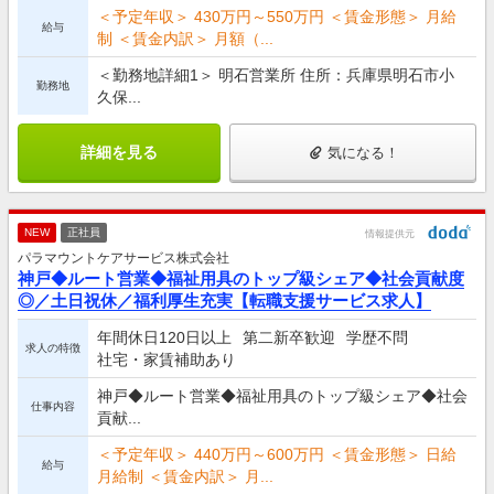
＜予定年収＞ 430万円～550万円 ＜賃金形態＞ 月給
給与
制 ＜賃金内訳＞ 月額（...
＜勤務地詳細1＞ 明石営業所 住所：兵庫県明石市小
勤務地
久保...
詳細を見る
気になる！
NEW
正社員
情報提供元
パラマウントケアサービス株式会社
神戸◆ルート営業◆福祉用具のトップ級シェア◆社会貢献度
◎／土日祝休／福利厚生充実【転職支援サービス求人】
年間休日120日以上
第二新卒歓迎
学歴不問
求人の特徴
社宅・家賃補助あり
神戸◆ルート営業◆福祉用具のトップ級シェア◆社会
仕事内容
貢献...
＜予定年収＞ 440万円～600万円 ＜賃金形態＞ 日給
給与
月給制 ＜賃金内訳＞ 月...