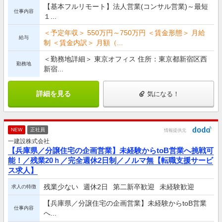
【基本フルリモート】法人営業(コンサル営業)～最短
仕事内容
１...
＜予定年収＞ 550万円～750万円 ＜賃金形態＞ 月給
給与
制 ＜賃金内訳＞ 月額（...
＜勤務地詳細＞ 東京オフィス 住所：東京都新宿区西
勤務地
新宿...
詳細を見る
気になる！
NEW
正社員
情報提供元
一建設株式会社
【兵庫県／分譲住宅の企画営業】未経験からtoB営業へ挑戦可
能！／残業20ｈ／完全週休2日制／ノルマ無【転職支援サービ
ス求人】
残業少ない
週休2日
第二新卒歓迎
未経験歓迎
求人の特徴
【兵庫県／分譲住宅の企画営業】未経験からtoB営業
仕事内容
へ...