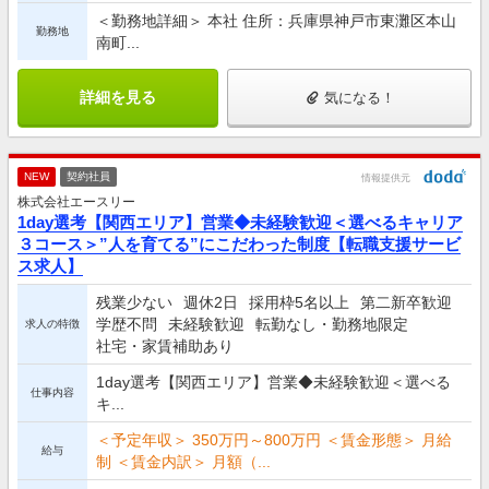
＜勤務地詳細＞ 本社 住所：兵庫県神戸市東灘区本山
勤務地
南町...
詳細を見る
気になる！
NEW
契約社員
情報提供元
株式会社エースリー
1day選考【関西エリア】営業◆未経験歓迎＜選べるキャリア
３コース＞”人を育てる”にこだわった制度【転職支援サービ
ス求人】
残業少ない
週休2日
採用枠5名以上
第二新卒歓迎
学歴不問
未経験歓迎
転勤なし・勤務地限定
求人の特徴
社宅・家賃補助あり
1day選考【関西エリア】営業◆未経験歓迎＜選べる
仕事内容
キ...
＜予定年収＞ 350万円～800万円 ＜賃金形態＞ 月給
給与
制 ＜賃金内訳＞ 月額（...