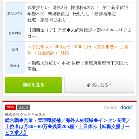
残業少ない
週休2日
採用枠5名以上
第二新卒歓迎
学歴不問
未経験歓迎
転勤なし・勤務地限定
求人の特徴
社宅・家賃補助あり
【関西エリア】営業◆未経験歓迎＜選べるキャリア３
仕事内容
コー...
＜予定年収＞ 350万円～800万円 ＜賃金形態＞ 月給
給与
制 ＜賃金内訳＞ 月額（...
＜勤務地詳細1＞ 本社 住所：京都府京都市下京区北
勤務地
不動...
詳細を見る
気になる！
NEW
正社員
情報提供元
株式会社グッドキャスト
総合職◆営業・管理職候補／海外人材領域◆インセン充実／
上位者は月30～60万◆残業20h程・土日休み【転職支援サー
ビス求人】