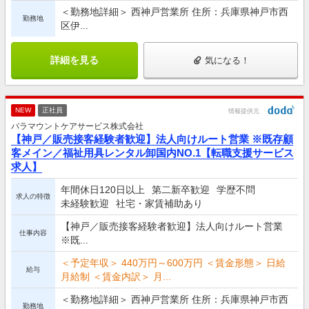
＜勤務地詳細＞ 西神戸営業所 住所：兵庫県神戸市西
勤務地
区伊...
詳細を見る
気になる！
NEW
正社員
情報提供元
パラマウントケアサービス株式会社
【神戸／販売接客経験者歓迎】法人向けルート営業 ※既存顧
客メイン／福祉用具レンタル卸国内NO.1【転職支援サービス
求人】
年間休日120日以上
第二新卒歓迎
学歴不問
求人の特徴
未経験歓迎
社宅・家賃補助あり
【神戸／販売接客経験者歓迎】法人向けルート営業
仕事内容
※既...
＜予定年収＞ 440万円～600万円 ＜賃金形態＞ 日給
給与
月給制 ＜賃金内訳＞ 月...
＜勤務地詳細＞ 西神戸営業所 住所：兵庫県神戸市西
勤務地