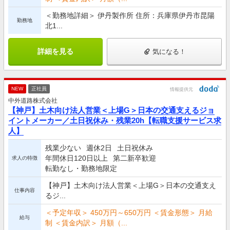
＜勤務地詳細＞ 伊丹製作所 住所：兵庫県伊丹市昆陽
勤務地
北1...
詳細を見る
気になる！
NEW
正社員
情報提供元
中外道路株式会社
【神戸】土木向け法人営業＜上場G＞日本の交通支えるジョ
イントメーカー／土日祝休み・残業20h【転職支援サービス求
人】
残業少ない
週休2日
土日祝休み
年間休日120日以上
第二新卒歓迎
求人の特徴
転勤なし・勤務地限定
【神戸】土木向け法人営業＜上場G＞日本の交通支え
仕事内容
るジ...
＜予定年収＞ 450万円～650万円 ＜賃金形態＞ 月給
給与
制 ＜賃金内訳＞ 月額（...