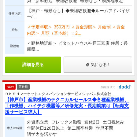
第二新卒歓迎
未経験歓迎
転勤なし・勤務地限定
【神戸・転勤なし】◆未経験歓迎◆ルームアドバイザ
仕事内容
ー/...
＜予定年収＞ 350万円 ＜賃金形態＞ 月給制 ＜賃金
給与
内訳＞ 月額（基本給）：2...
＜勤務地詳細＞ ピタットハウス神戸三宮店 住所：兵
勤務地
庫県...
詳細を見る
気になる！
NEW
正社員
情報提供元
ＤＫＳＨマーケットエクスパンションサービスジャパン株式会社
【神戸市】産業機械のテクニカルセールス◆各種産業機械、
工作機械、ハイテク機器等／研修充実・長期就業可【転職支
援サービス求人】
外資系企業
フレックス勤務
週休2日
土日祝休み
年間休日120日以上
第二新卒歓迎
学歴不問
求人の特徴
語学力を活かす