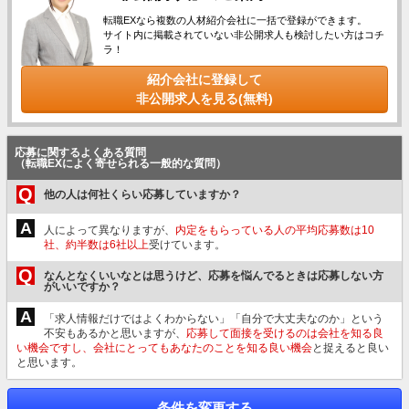
転職EXなら複数の人材紹介会社に一括で登録ができます。
サイト内に掲載されていない非公開求人も検討したい方はコチ
ラ！
紹介会社に登録して
非公開求人を見る(無料)
応募に関するよくある質問
（転職EXによく寄せられる一般的な質問）
Q
他の人は何社くらい応募していますか？
A
人によって異なりますが、
内定をもらっている人の平均応募数は10
社、約半数は6社以上
受けています。
Q
なんとなくいいなとは思うけど、応募を悩んでるときは応募しない方
がいいですか？
A
「求人情報だけではよくわからない」「自分で大丈夫なのか」という
不安もあるかと思いますが、
応募して面接を受けるのは会社を知る良
い機会ですし、会社にとってもあなたのことを知る良い機会
と捉えると良い
と思います。
条件を変更する