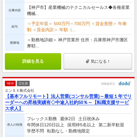
【神戸市】産業機械のテクニカルセールス◆各種産業
仕事内容
機械...
＜予定年収＞ 500万円～700万円 ＜賃金形態＞ 年俸
給与
制 ＜賃金内訳＞ 年額（...
＜勤務地詳細＞ 神戸営業所 住所：兵庫県神戸市灘区
勤務地
摩耶...
詳細を見る
気になる！
NEW
正社員
情報提供元
エンＳＸ株式会社
【基本フルリモート】法人営業(コンサル営業)～最短１年でリ
ーダーへの昇格実績有◇中途入社約50％～【転職支援サービ
ス求人】
フレックス勤務
週休2日
土日祝休み
年間休日120日以上
採用枠5名以上
第二新卒歓迎
求人の特徴
学歴不問
転勤なし・勤務地限定