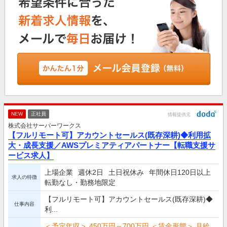
NEW
正社員
情報提供元
株式会社サーバーワークス
【フルリモート可】アカウントセールス(既存深耕)◆利用拡
大・成長支援／AWSプレミアティアパートナー【転職支援サ
ービス求人】
上場企業
週休2日
土日祝休み
年間休日120日以上
求人の特徴
転勤なし・勤務地限定
【フルリモート可】アカウントセールス(既存深耕)◆
仕事内容
利...
＜予定年収＞ 450万円～700万円 ＜賃金形態＞ 月給