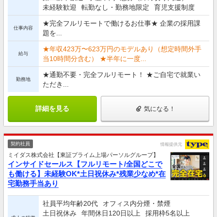
未経験歓迎
転勤なし・勤務地限定
育児支援制度
★完全フルリモートで働けるお仕事★ 企業の採用課
仕事内容
題を...
★年収423万〜623万円のモデルあり（想定時間外手
給与
当10時間分含む） ★半年に一度...
★通勤不要・完全フルリモート！ ★ご自宅で就業い
勤務地
ただき...
詳細を見る
気になる！
契約社員
情報提供元
ミイダス株式会社【東証プライム上場パーソルグループ】
インサイドセールス【フルリモート/全国どこで
も働ける】未経験OK*土日祝休み*残業少なめ*在
宅勤務手当あり
社員平均年齢20代
オフィス内分煙・禁煙
土日祝休み
年間休日120日以上
採用枠5名以上