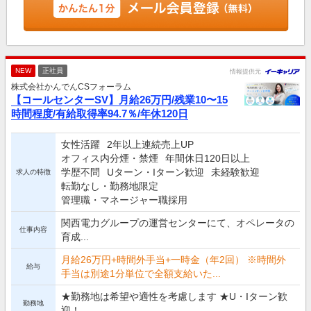
NEW
正社員
情報提供元
株式会社かんでんCSフォーラム
【コールセンターSV】月給26万円/残業10〜15
時間程度/有給取得率94.7％/年休120日
女性活躍
2年以上連続売上UP
オフィス内分煙・禁煙
年間休日120日以上
学歴不問
Uターン・Iターン歓迎
未経験歓迎
求人の特徴
転勤なし・勤務地限定
管理職・マネージャー職採用
関西電力グループの運営センターにて、オペレータの
仕事内容
育成...
月給26万円+時間外手当+一時金（年2回） ※時間外
給与
手当は別途1分単位で全額支給いた...
★勤務地は希望や適性を考慮します ★U・Iターン歓
勤務地
迎！...