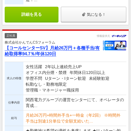
詳細を見る
気になる！
正社員
情報提供元
株式会社かんでんCSフォーラム
【コールセンターSV】月給26万円＋各種手当/有
給取得率94.7％/年休120日
女性活躍
2年以上連続売上UP
オフィス内分煙・禁煙
年間休日120日以上
学歴不問
Uターン・Iターン歓迎
未経験歓迎
求人の特徴
転勤なし・勤務地限定
管理職・マネージャー職採用
関西電力グループの運営センターにて、オペレータの
仕事内容
育成...
月給26万円+時間外手当+一時金（年2回） ※時間外
給与
手当は別途1分単位で全額支給いた...
★勤務地は希望や適性を考慮します ★U・Iターン歓