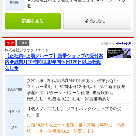
勤務地
迎！...
詳細を見る
気になる！
NEW
正社員
情報提供元
株式会社プラザクリエイト
【正社員×上場グループ】携帯ショップの受付案
内◆残業月10時間程度/年間休日120日以上/転勤
なし◆
女性活躍
20代管理職登用実績あり
残業少ない
マイカー通勤可
年間休日120日以上
第二新卒歓迎
求人の特徴
学歴不問
Uターン・Iターン歓迎
未経験歓迎
転勤なし・勤務地限定
社宅・家賃補助あり
【個人ノルマなし】 ソフトバンクショップでの受
仕事内容
付・接...
月給24万円以上〜＋各種手当＋賞与（年2回） ※経
給与
験・スキルを考慮の上、決定します。...