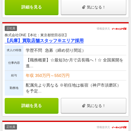
詳細を見る
気になる！
正社員
情報提供元
株式会社ONE【本社：東京都世田谷区】
【兵庫】買取店舗スタッフ※エリア採用
学歴不問
急募（締め切り間近）
求人の特徴
【職務概要】☆最短3か月で店長職へ！☆ 全国展開を
仕事内容
進...
年収 350万円～550万円
給与
配属先より異なる ※初任地は板宿（神戸市須磨区）
勤務地
を予定...
詳細を見る
気になる！
正社員
情報提供元