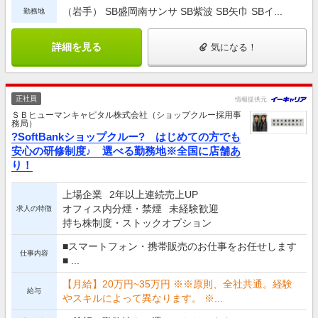
（岩手） SB盛岡南サンサ SB紫波 SB矢巾 SBイ...
勤務地
詳細を見る
気になる！
正社員
情報提供元
ＳＢヒューマンキャピタル株式会社（ショップクルー採用事
務局）
?SoftBankショップクルー? はじめての方でも
安心の研修制度♪ 選べる勤務地※全国に店舗あ
り！
上場企業
2年以上連続売上UP
オフィス内分煙・禁煙
未経験歓迎
求人の特徴
持ち株制度・ストックオプション
■スマートフォン・携帯販売のお仕事をお任せします
仕事内容
■ ...
【月給】20万円~35万円 ※※原則、全社共通。経験
給与
やスキルによって異なります。 ※...