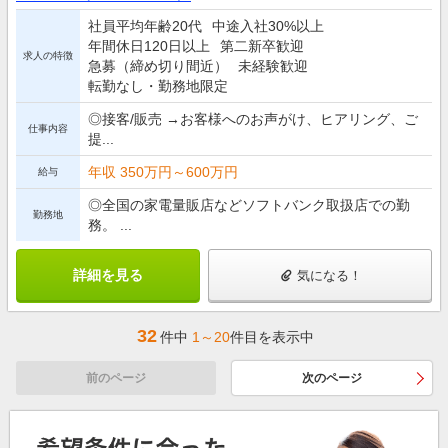
社員平均年齢20代
中途入社30%以上
年間休日120日以上
第二新卒歓迎
求人の特徴
急募（締め切り間近）
未経験歓迎
転勤なし・勤務地限定
◎接客/販売 →お客様へのお声がけ、ヒアリング、ご
仕事内容
提...
年収 350万円～600万円
給与
◎全国の家電量販店などソフトバンク取扱店での勤
勤務地
務。 ...
詳細を見る
気になる！
32
件中
1～20
件目を表示中
前のページ
次のページ