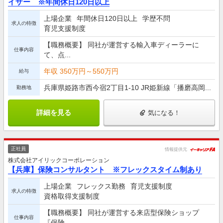
イザー ※年間休日120日以上
上場企業
年間休日120日以上
学歴不問
求人の特徴
育児支援制度
【職務概要】 同社が運営する輸入車ディーラーに
仕事内容
て、点...
年収 350万円～550万円
給与
兵庫県姫路市西今宿2丁目1-10 JR姫新線「播磨高岡...
勤務地
詳細を見る
気になる！
正社員
情報提供元
株式会社アイリックコーポレーション
【兵庫】保険コンサルタント ※フレックスタイム制あり
上場企業
フレックス勤務
育児支援制度
求人の特徴
資格取得支援制度
【職務概要】 同社が運営する来店型保険ショップ
仕事内容
『保険...