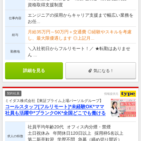
資格取得支援制度
エンジニアの採用からキャリア支援まで幅広い業務を
仕事内容
お任...
月給35万円～50万円＋交通費 ◎経験やスキルを考慮
給与
し、最大限優遇します ◎上記月...
＼入社初日からフルリモート！／ ★転勤はありませ
勤務地
ん ...
詳細を見る
気になる！
契約社員
情報提供元
ミイダス株式会社【東証プライム上場パーソルグループ】
コールスタッフ[フルリモート]*未経験OK*ママ
社員も活躍中*ブランクOK*全国どこでも働ける
社員平均年齢20代
オフィス内分煙・禁煙
土日祝休み
年間休日120日以上
採用枠5名以上
求人の特徴
第二新卒歓迎
学歴不問
急募（締め切り間近）