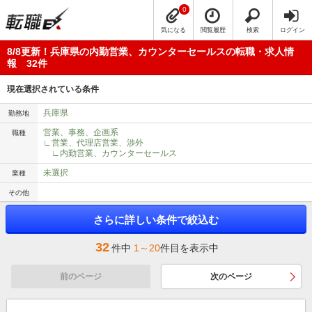
0
気になる
閲覧履歴
検索
ログイン
8/8更新！兵庫県の内勤営業、カウンターセールスの転職・求人情
報 32件
現在選択されている条件
兵庫県
勤務地
営業、事務、企画系
職種
∟営業、代理店営業、渉外
∟内勤営業、カウンターセールス
未選択
業種
その他
さらに詳しい条件で絞込む
32
件中
1～20
件目を表示中
前のページ
次のページ