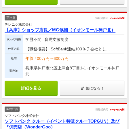
正社員
情報提供元
テレニシ株式会社
【兵庫】ショップ店長／MG候補（イオンモール神戸北）
学歴不問
育児支援制度
求人の特徴
【職務概要】 SoftBank連結100％子会社とし...
仕事内容
年収 400万円～600万円
給与
兵庫県神戸市北区上津台8丁目1‐1 イオンモール神戸
勤務地
北...
詳細を見る
気になる！
契約社員
情報提供元
ソフトバンク株式会社
ソフトバンク クルー（イベント特販クルーTOPGUN）及び
『併売店（WonderGoo）