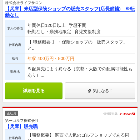
株式会社ライフサロン
【兵庫】来店型保険ショップの販売スタッフ(店長候補) ※転
勤なし
年間休日120日以上
学歴不問
求人の特徴
転勤なし・勤務地限定
育児支援制度
【 職務概要 】 ・保険ショップの「販売スタッフ」
仕事内容
と...
年収 400万円～500万円
給与
※配属先により異なる（京都・大阪での配属可能性も
勤務地
あり）...
詳細を見る
気になる！
正社員
情報提供元
第一ゴルフ株式会社
【兵庫】販売職
【職務概要】 関西で人気のゴルフショップである同
仕事内容