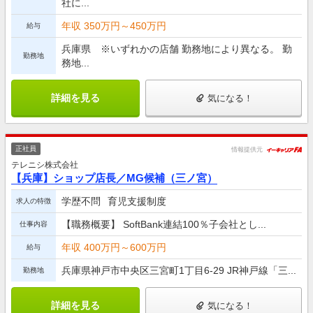
社に...
年収 350万円～450万円
給与
兵庫県 ※いずれかの店舗 勤務地により異なる。 勤
勤務地
務地...
詳細を見る
気になる！
正社員
情報提供元
テレニシ株式会社
【兵庫】ショップ店長／MG候補（三ノ宮）
学歴不問
育児支援制度
求人の特徴
【職務概要】 SoftBank連結100％子会社とし...
仕事内容
年収 400万円～600万円
給与
兵庫県神戸市中央区三宮町1丁目6‐29 JR神戸線「三...
勤務地
詳細を見る
気になる！