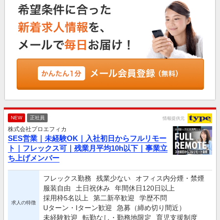
NEW
正社員
情報提供元
株式会社プロエフィカ
SES営業｜未経験OK｜入社初日からフルリモー
ト｜フレックス可｜残業月平均10h以下｜事業立
ち上げメンバー
フレックス勤務
残業少ない
オフィス内分煙・禁煙
服装自由
土日祝休み
年間休日120日以上
採用枠5名以上
第二新卒歓迎
学歴不問
求人の特徴
Uターン・Iターン歓迎
急募（締め切り間近）
未経験歓迎
転勤なし・勤務地限定
育児支援制度