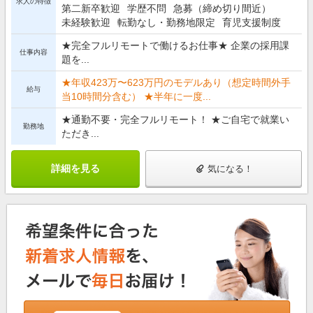
求人の特徴
第二新卒歓迎
学歴不問
急募（締め切り間近）
未経験歓迎
転勤なし・勤務地限定
育児支援制度
★完全フルリモートで働けるお仕事★ 企業の採用課
仕事内容
題を...
★年収423万〜623万円のモデルあり（想定時間外手
給与
当10時間分含む） ★半年に一度...
★通勤不要・完全フルリモート！ ★ご自宅で就業い
勤務地
ただき...
詳細を見る
気になる！