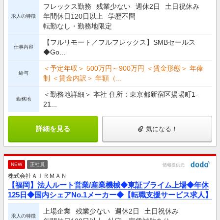
フレックス勤務
残業少ない
週休2日
土日祝休み
年間休日120日以上
学歴不問
求人の特徴
転勤なし・勤務地限定
【フルリモート／フルフレックス】SMBセールス
仕事内容
◆Go...
＜予定年収＞ 500万円～900万円 ＜賃金形態＞ 年俸
給与
制 ＜賃金内訳＞ 年額（...
＜勤務地詳細＞ 本社 住所：東京都新宿区揚場町1-
勤務地
21...
詳細を見る
気になる！
NEW
正社員
情報提供元
株式会社ＡＩＲＭＡＮ
【福岡】法人ルート営業/産業機械◆東証プライム上場◆年休
125日◆国内シェアNo.1メーカー◆【転職支援サービス求人】
上場企業
残業少ない
週休2日
土日祝休み
求人の特徴