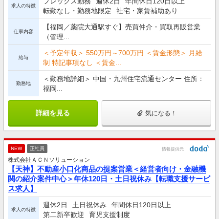
フレックス勤務
週休2日
年間休日120日以上
求人の特徴
転勤なし・勤務地限定
社宅・家賃補助あり
【福岡／薬院大通駅すぐ】売買仲介・買取再販営業
仕事内容
（管理...
＜予定年収＞ 550万円～700万円 ＜賃金形態＞ 月給
給与
制 特記事項なし ＜賃金...
＜勤務地詳細＞ 中国・九州住宅流通センター 住所：
勤務地
福岡...
詳細を見る
気になる！
NEW
正社員
情報提供元
株式会社ＡＣＮソリューション
【天神】不動産小口化商品の提案営業＜経営者向け・金融機
関の紹介案件中心＞年休120日・土日祝休み【転職支援サービ
ス求人】
週休2日
土日祝休み
年間休日120日以上
求人の特徴
第二新卒歓迎
育児支援制度