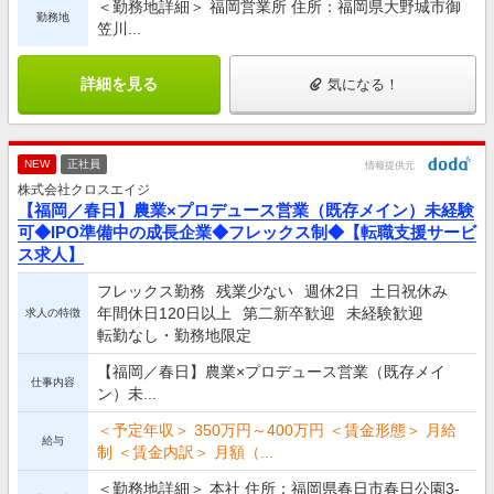
＜勤務地詳細＞ 福岡営業所 住所：福岡県大野城市御
勤務地
笠川...
詳細を見る
気になる！
NEW
正社員
情報提供元
株式会社クロスエイジ
【福岡／春日】農業×プロデュース営業（既存メイン）未経験
可◆IPO準備中の成長企業◆フレックス制◆【転職支援サービ
ス求人】
フレックス勤務
残業少ない
週休2日
土日祝休み
年間休日120日以上
第二新卒歓迎
未経験歓迎
求人の特徴
転勤なし・勤務地限定
【福岡／春日】農業×プロデュース営業（既存メイ
仕事内容
ン）未...
＜予定年収＞ 350万円～400万円 ＜賃金形態＞ 月給
給与
制 ＜賃金内訳＞ 月額（...
＜勤務地詳細＞ 本社 住所：福岡県春日市春日公園3-