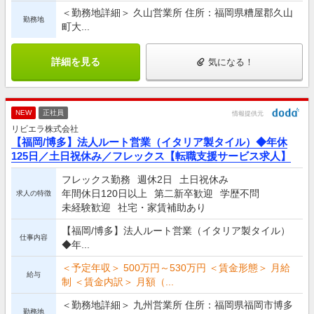
＜勤務地詳細＞ 久山営業所 住所：福岡県糟屋郡久山
勤務地
町大...
詳細を見る
気になる！
NEW
正社員
情報提供元
リビエラ株式会社
【福岡/博多】法人ルート営業（イタリア製タイル）◆年休
125日／土日祝休み／フレックス【転職支援サービス求人】
フレックス勤務
週休2日
土日祝休み
年間休日120日以上
第二新卒歓迎
学歴不問
求人の特徴
未経験歓迎
社宅・家賃補助あり
【福岡/博多】法人ルート営業（イタリア製タイル）
仕事内容
◆年...
＜予定年収＞ 500万円～530万円 ＜賃金形態＞ 月給
給与
制 ＜賃金内訳＞ 月額（...
＜勤務地詳細＞ 九州営業所 住所：福岡県福岡市博多
勤務地