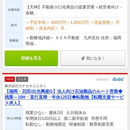
【天神】不動産小口化商品の提案営業＜経営者向け・
仕事内容
金融...
＜予定年収＞ 400万円～1,000万円 ＜賃金形態＞ 月
給与
給制 ＜賃金内訳＞ 月...
＜勤務地詳細＞ ＡＣＮ不動産 九州支社 住所：福岡
勤務地
県福...
詳細を見る
気になる！
NEW
正社員
情報提供元
株式会社カナセキユニオン
【福岡・苅田/出光興産G】法人向け石油製品のルート営業◆
残業～10H・直行直帰・年休125日◆転勤無【転職支援サービ
ス求人】
残業少ない
週休2日
土日祝休み
年間休日120日以上
第二新卒歓迎
学歴不問
求人の特徴
転勤なし・勤務地限定
研修制度・教育制度充実