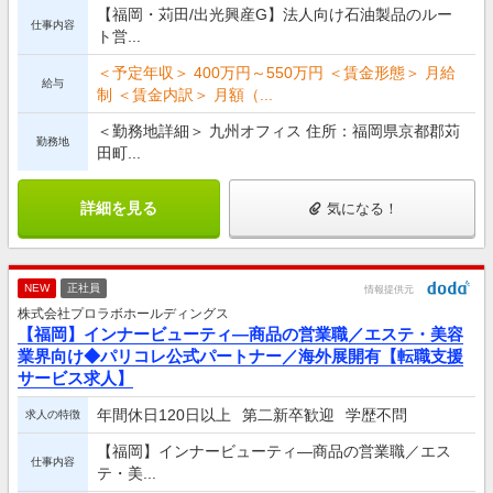
【福岡・苅田/出光興産G】法人向け石油製品のルー
仕事内容
ト営...
＜予定年収＞ 400万円～550万円 ＜賃金形態＞ 月給
給与
制 ＜賃金内訳＞ 月額（...
＜勤務地詳細＞ 九州オフィス 住所：福岡県京都郡苅
勤務地
田町...
詳細を見る
気になる！
NEW
正社員
情報提供元
株式会社プロラボホールディングス
【福岡】インナービューティ―商品の営業職／エステ・美容
業界向け◆パリコレ公式パートナー／海外展開有【転職支援
サービス求人】
年間休日120日以上
第二新卒歓迎
学歴不問
求人の特徴
【福岡】インナービューティ―商品の営業職／エス
仕事内容
テ・美...