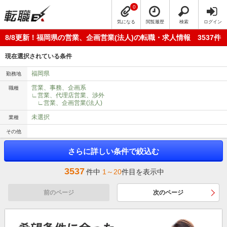
0
気になる
閲覧履歴
検索
ログイン
8/8更新！福岡県の営業、企画営業(法人)の転職・求人情報 3537件
現在選択されている条件
福岡県
勤務地
営業、事務、企画系
職種
∟営業、代理店営業、渉外
∟営業、企画営業(法人)
未選択
業種
その他
さらに詳しい条件で絞込む
3537
件中
1～20
件目を表示中
前のページ
次のページ