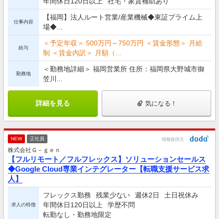
年間休日120日以上
社宅・家賃補助あり
【福岡】法人ルート営業/産業機械◆東証プライム上
仕事内容
場◆...
＜予定年収＞ 500万円～750万円 ＜賃金形態＞ 月給
給与
制 ＜賃金内訳＞ 月額（...
＜勤務地詳細＞ 福岡営業所 住所：福岡県大野城市御
勤務地
笠川...
詳細を見る
気になる！
NEW
正社員
情報提供元
株式会社Ｇ－ｇｅｎ
【フルリモート／フルフレックス】ソリューションセールス
◆Google Cloud専業インテグレーター【転職支援サービス求
人】
フレックス勤務
残業少ない
週休2日
土日祝休み
年間休日120日以上
学歴不問
求人の特徴
転勤なし・勤務地限定