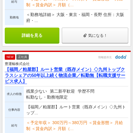
給与
制 ＜賃金内訳＞ 月額（...
＜勤務地詳細＞ 大阪・東京・福岡・長野 住所：大阪
勤務地
府・...
詳細を見る
気になる！
NEW
正社員
情報提供元
豊運輸株式会社
【福岡／粕屋郡】ルート営業（既存メイン）◇九州トップク
ラスシェアの50年以上続く物流企業／転勤無【転職支援サー
ビス求人】
残業少ない
第二新卒歓迎
学歴不問
求人の特徴
転勤なし・勤務地限定
【福岡／粕屋郡】ルート営業（既存メイン）◇九州ト
仕事内容
ップ...
＜予定年収＞ 300万円～380万円 ＜賃金形態＞ 月給
給与
制 ＜賃金内訳＞ 月額（...