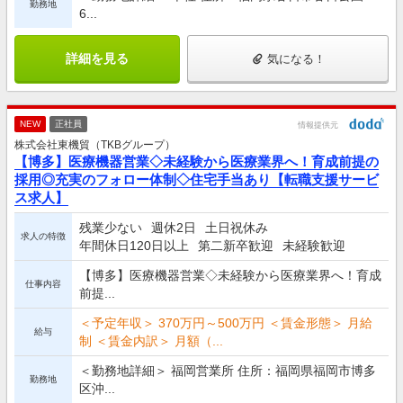
勤務地
6...
詳細を見る
気になる！
NEW
正社員
情報提供元
株式会社東機貿（TKBグループ）
【博多】医療機器営業◇未経験から医療業界へ！育成前提の
採用◎充実のフォロー体制◇住宅手当あり【転職支援サービ
ス求人】
残業少ない
週休2日
土日祝休み
求人の特徴
年間休日120日以上
第二新卒歓迎
未経験歓迎
【博多】医療機器営業◇未経験から医療業界へ！育成
仕事内容
前提...
＜予定年収＞ 370万円～500万円 ＜賃金形態＞ 月給
給与
制 ＜賃金内訳＞ 月額（...
＜勤務地詳細＞ 福岡営業所 住所：福岡県福岡市博多
勤務地
区沖...