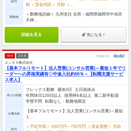
給与
制 ＜賃金内訳＞ 月額（...
＜勤務地詳細＞ 九州支社 住所：福岡県福岡市中央区
勤務地
天神...
詳細を見る
気になる！
NEW
正社員
情報提供元
エンＳＸ株式会社
【基本フルリモート】法人営業(コンサル営業)～最短１年でリ
ーダーへの昇格実績有◇中途入社約50％～【転職支援サービ
ス求人】
フレックス勤務
週休2日
土日祝休み
年間休日120日以上
採用枠5名以上
第二新卒歓迎
求人の特徴
学歴不問
転勤なし・勤務地限定
【基本フルリモート】法人営業(コンサル営業)～最短
仕事内容
１...
＜予定年収＞ 550万円～750万円 ＜賃金形態＞ 月給
給与