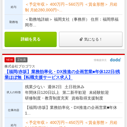
＜予定年収＞ 400万円～560万円 ＜賃金形態＞ 月給
給与
制 月給280,000円~...
＜勤務地詳細＞ 福岡支社（事務所） 住所：福岡県福
勤務地
岡市...
詳細を見る
気になる！
NEW
正社員
情報提供元
株式会社プロゴワス
【福岡/赤坂】業務効率化・DX推進の企画営業■年休122日/残
業ほぼ無【転職支援サービス求人】
残業少ない
週休2日
土日祝休み
年間休日120日以上
第二新卒歓迎
未経験歓迎
求人の特徴
研修制度・教育制度充実
資格取得支援制度
【福岡/赤坂】業務効率化・DX推進の企画営業■年休
仕事内容
1...
＜予定年収＞ 400万円～450万円 ＜賃金形態＞ 月給
給与