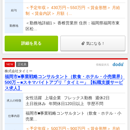
＜予定年収＞ 430万円～550万円 ＜賃金形態＞ 月給
給与
制 ＜賃金内訳＞ 月額（...
＜勤務地詳細1＞ 香椎営業所 住所：福岡県福岡市東
勤務地
区松...
詳細を見る
気になる！
NEW
正社員
情報提供元
株式会社タイミー
福岡市■事業戦略コンサルタント（飲食・ホテル・小売業界）
500万～■スキマバイトアプリ「タイミー」【転職支援サービ
ス求人】
女性活躍
上場企業
フレックス勤務
週休2日
求人の特徴
土日祝休み
年間休日120日以上
学歴不問
福岡市■事業戦略コンサルタント（飲食・ホテル・小
仕事内容
売業...
＜予定年収＞ 500万円～900万円 ＜賃金形態＞ 月給