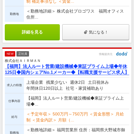
制 補足事項なし ＜賃金...
＜勤務地詳細＞ 株式会社プロゴワス 福岡オフィス
勤務地
住所...
詳細を見る
気になる！
NEW
正社員
情報提供元
株式会社ＡＩＲＭＡＮ
【福岡】法人ルート営業/建設機械◆東証プライム上場◆年休
125日◆国内シェアNo.1メーカー◆【転職支援サービス求人】
上場企業
残業少ない
週休2日
土日祝休み
求人の特徴
年間休日120日以上
社宅・家賃補助あり
【福岡】法人ルート営業/建設機械◆東証プライム上
仕事内容
場◆...
＜予定年収＞ 500万円～750万円 ＜賃金形態＞ 月給
給与
制 ＜賃金内訳＞ 月額（...
＜勤務地詳細＞ 福岡営業所 住所：福岡県大野城市御
勤務地