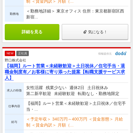
制 ＜賃金内訳＞ 月額（...
＜勤務地詳細＞ 東京オフィス 住所：東京都新宿区西
勤務地
新宿...
詳細を見る
気になる！
NEW
正社員
情報提供元
野口株式会社
【福岡】ルート営業＜未経験歓迎＞土日祝休／住宅手当・退
職金制度有／お客様に寄り添った提案【転職支援サービス求
人】
女性活躍
残業少ない
週休2日
土日祝休み
求人の特徴
第二新卒歓迎
未経験歓迎
転勤なし・勤務地限定
【福岡】ルート営業＜未経験歓迎＞土日祝休／住宅手
仕事内容
当・...
＜予定年収＞ 340万円～400万円 ＜賃金形態＞ 月給
給与
制 ＜賃金内訳＞ 月額（...