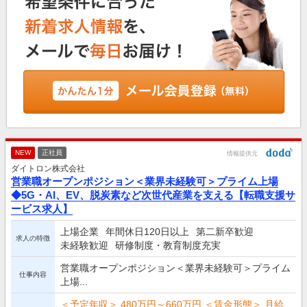
NEW
正社員
情報提供元
ダイトロン株式会社
営業職オープンポジション＜業界未経験可＞プライム上場
◆5G・AI、EV、脱炭素など次世代産業を支える【転職支援サ
ービス求人】
上場企業
年間休日120日以上
第二新卒歓迎
求人の特徴
未経験歓迎
研修制度・教育制度充実
営業職オープンポジション＜業界未経験可＞プライム
仕事内容
上場...
＜予定年収＞ 480万円～660万円 ＜賃金形態＞ 月給