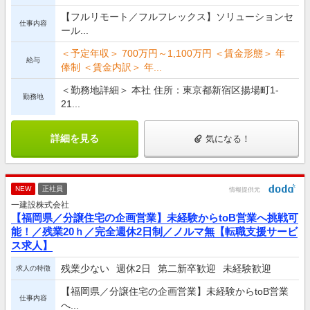
【フルリモート／フルフレックス】ソリューションセ
仕事内容
ール...
＜予定年収＞ 700万円～1,100万円 ＜賃金形態＞ 年
給与
俸制 ＜賃金内訳＞ 年...
＜勤務地詳細＞ 本社 住所：東京都新宿区揚場町1-
勤務地
21...
詳細を見る
気になる！
NEW
正社員
情報提供元
一建設株式会社
【福岡県／分譲住宅の企画営業】未経験からtoB営業へ挑戦可
能！／残業20ｈ／完全週休2日制／ノルマ無【転職支援サービ
ス求人】
残業少ない
週休2日
第二新卒歓迎
未経験歓迎
求人の特徴
【福岡県／分譲住宅の企画営業】未経験からtoB営業
仕事内容
へ...