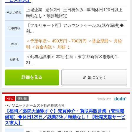
上場企業
週休2日
土日祝休み
年間休日120日以上
求人の特徴
転勤なし・勤務地限定
【フルリモート可】アカウントセールス(既存深耕)◆
仕事内容
利...
＜予定年収＞ 450万円～700万円 ＜賃金形態＞ 月給
給与
制 ＜賃金内訳＞ 月額（...
＜勤務地詳細＞ 本社 住所：東京都新宿区揚場町1-
勤務地
21...
詳細を見る
気になる！
NEW
正社員
情報提供元
パナソニックホームズ不動産株式会社
【福岡／薬院大通駅すぐ】売買仲介・買取再販営業（管理職
候補）◆休日129日／残業25h／転勤なし！【転職支援サービ
ス求人】