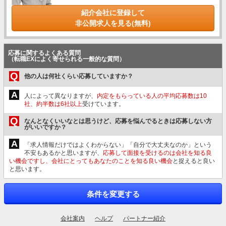
紹介会社に登録して
非公開求人を見る(無料)
応募に関するよくある質問
（転職EXによく寄せられる一般的な質問）
Q
他の人は何社くらい応募していますか？
A
人によって異なりますが、
内定をもらっている人の平均応募数は10
社、約半数は6社以上
受けています。
Q
なんとなくいいなとは思うけど、応募を悩んでるときは応募しない方
がいいですか？
A
「求人情報だけではよくわからない」「自分で大丈夫なのか」という
不安もあるかと思いますが、
応募して面接を受けるのは会社を知る良
い機会ですし、会社にとってもあなたのことを知る良い機会
と捉えると良い
と思います。
条件を変更する
会社案内
ヘルプ
パートナー紹介