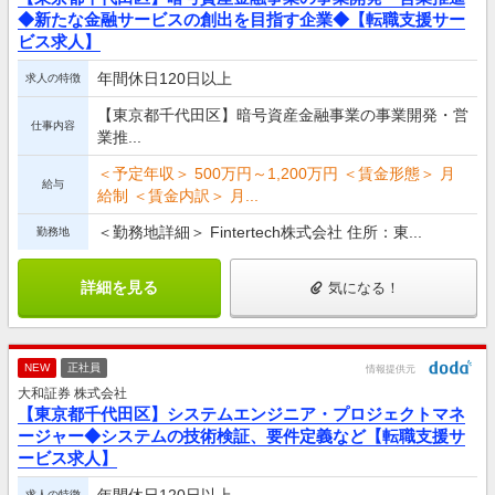
◆新たな金融サービスの創出を目指す企業◆【転職支援サー
ビス求人】
年間休日120日以上
求人の特徴
【東京都千代田区】暗号資産金融事業の事業開発・営
仕事内容
業推...
＜予定年収＞ 500万円～1,200万円 ＜賃金形態＞ 月
給与
給制 ＜賃金内訳＞ 月...
＜勤務地詳細＞ Fintertech株式会社 住所：東...
勤務地
詳細を見る
気になる！
NEW
正社員
情報提供元
大和証券 株式会社
【東京都千代田区】システムエンジニア・プロジェクトマネ
ージャー◆システムの技術検証、要件定義など【転職支援サ
ービス求人】
年間休日120日以上
求人の特徴