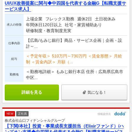
UI/UX改善提案に関与◆中四国を代表する金融G【転職支援サ
ービス求人】
上場企業
フレックス勤務
週休2日
土日祝休み
年間休日120日以上
社宅・家賃補助あり
求人の特徴
研修制度・教育制度充実
【広島/もみじ銀行】商品・サービス企画｜企画・設
仕事内容
計～...
＜予定年収＞ 510万円～730万円 ＜賃金形態＞ 月給
給与
制 ＜賃金内訳＞ 月額（...
＜勤務地詳細＞ もみじ銀行本店 住所：広島県広島市
勤務地
中区...
詳細を見る
気になる！
NEW
正社員
情報提供元
株式会社山口フィナンシャルグループ
【下関/本社】投資・事業成長支援担当（Elixirファンド）/ハ
ンズオン支援◆中四国を代表する金融G【転職支援サービス