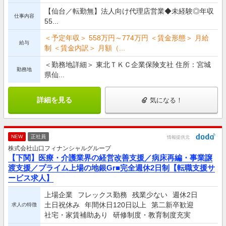
【仙台／転勤無】法人向け代理店営業◆未経験◎年収
仕事内容
55...
＜予定年収＞ 558万円～774万円 ＜賃金形態＞ 月給
給与
制 ＜賃金内訳＞ 月額（...
＜勤務地詳細＞ 東北ＴＫＣ企業保険支社 住所：宮城
勤務地
県仙...
詳細を見る
気になる！
NEW
正社員
情報提供元
株式会社山口フィナンシャルグループ
【下関】医療・介護業界の経営改善支援／病床再編・事業譲
渡支援／プライム上場の地銀Gr■完全週休2日制【転職支援サ
ービス求人】
上場企業
フレックス勤務
残業少ない
週休2日
土日祝休み
年間休日120日以上
第二新卒歓迎
求人の特徴
社宅・家賃補助あり
研修制度・教育制度充実