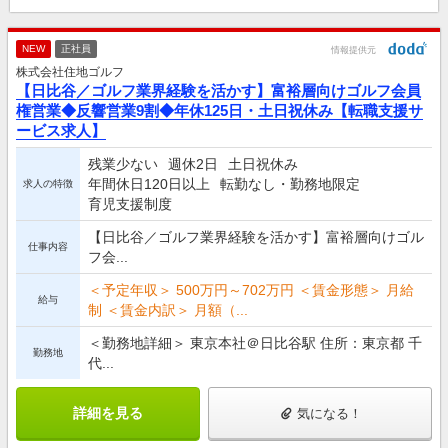
NEW
正社員
情報提供元
株式会社住地ゴルフ
【日比谷／ゴルフ業界経験を活かす】富裕層向けゴルフ会員
権営業◆反響営業9割◆年休125日・土日祝休み【転職支援サ
ービス求人】
残業少ない
週休2日
土日祝休み
年間休日120日以上
転勤なし・勤務地限定
求人の特徴
育児支援制度
【日比谷／ゴルフ業界経験を活かす】富裕層向けゴル
仕事内容
フ会...
＜予定年収＞ 500万円～702万円 ＜賃金形態＞ 月給
給与
制 ＜賃金内訳＞ 月額（...
＜勤務地詳細＞ 東京本社＠日比谷駅 住所：東京都 千
勤務地
代...
詳細を見る
気になる！