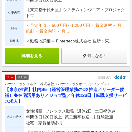
【東京都千代田区】システムエンジニア・プロジェク
仕事内容
トマ...
＜予定年収＞ 500万円～1,200万円 ＜賃金形態＞ 月
給与
給制 ＜賃金内訳＞ 月...
＜勤務地詳細＞ Fintertech株式会社 住所：東...
勤務地
詳細を見る
気になる！
NEW
正社員
情報提供元
パナソニックコネクト株式会社（パナソニックホールディングス）
【東京/汐留】社内SE（経営管理業務のDX推進／リーダー候
補）◆在宅活用あり／ジョブ型／年休126日【転職支援サービ
ス求人】
女性活躍
フレックス勤務
週休2日
土日祝休み
年間休日120日以上
第二新卒歓迎
未経験歓迎
求人の特徴
社宅・家賃補助あり