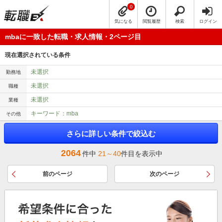
0
気になる
閲覧履歴
検索
ログイン
mbaに一致した転職・求人情報・2ページ目
現在選択されている条件
未選択
勤務地
未選択
職種
未選択
業種
キーワード：mba
その他
さらに詳しい条件で絞込む
2064
件中
21～40
件目を表示中
前のページ
次のページ