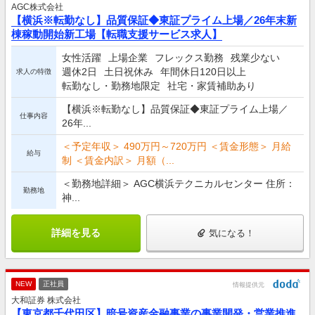
AGC株式会社
【横浜※転勤なし】品質保証◆東証プライム上場／26年末新
棟稼動開始新工場【転職支援サービス求人】
女性活躍
上場企業
フレックス勤務
残業少ない
週休2日
土日祝休み
年間休日120日以上
求人の特徴
転勤なし・勤務地限定
社宅・家賃補助あり
【横浜※転勤なし】品質保証◆東証プライム上場／
仕事内容
26年...
＜予定年収＞ 490万円～720万円 ＜賃金形態＞ 月給
給与
制 ＜賃金内訳＞ 月額（...
＜勤務地詳細＞ AGC横浜テクニカルセンター 住所：
勤務地
神...
詳細を見る
気になる！
NEW
正社員
情報提供元
大和証券 株式会社
【東京都千代田区】暗号資産金融事業の事業開発・営業推進