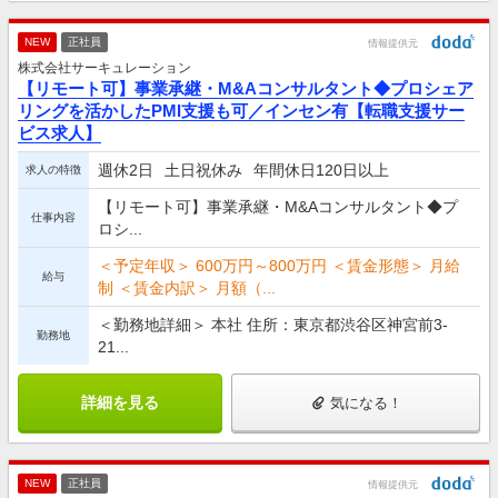
NEW
正社員
情報提供元
株式会社サーキュレーション
【リモート可】事業承継・M&Aコンサルタント◆プロシェア
リングを活かしたPMI支援も可／インセン有【転職支援サー
ビス求人】
週休2日
土日祝休み
年間休日120日以上
求人の特徴
【リモート可】事業承継・M&Aコンサルタント◆プ
仕事内容
ロシ...
＜予定年収＞ 600万円～800万円 ＜賃金形態＞ 月給
給与
制 ＜賃金内訳＞ 月額（...
＜勤務地詳細＞ 本社 住所：東京都渋谷区神宮前3-
勤務地
21...
詳細を見る
気になる！
NEW
正社員
情報提供元