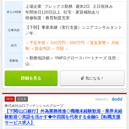
上場企業
フレックス勤務
週休2日
土日祝休み
年間休日120日以上
社宅・家賃補助あり
求人の特徴
研修制度・教育制度充実
【下関】事業承継（実行支援）シニアコンサルタント
仕事内容
／年...
＜予定年収＞ 510万円～550万円 ＜賃金形態＞ 月給
給与
制 ＜賃金内訳＞ 月額（...
＜勤務地詳細＞ YMFGグロースパートナーズ 住所：
勤務地
山...
詳細を見る
気になる！
NEW
正社員
情報提供元
株式会社山口フィナンシャルグループ
【下関/山口銀行】外為業務推進◇職種未経験歓迎・業界未経
験歓迎◇英語を活かす◆中四国を代表する金融G【転職支援
サービス求人】