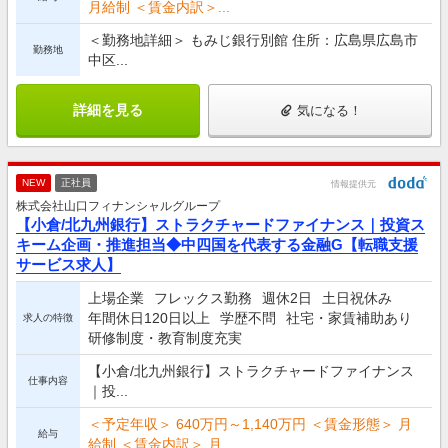
月給制 ＜賃金内訳＞...
＜勤務地詳細＞ もみじ銀行別館 住所：広島県広島市
勤務地
中区...
詳細を見る
気になる！
NEW
正社員
情報提供元
株式会社山口フィナンシャルグループ
【小倉/北九州銀行】ストラクチャードファイナンス｜投資ス
キーム企画・推進担当◆中四国を代表する金融G【転職支援
サービス求人】
上場企業
フレックス勤務
週休2日
土日祝休み
年間休日120日以上
学歴不問
社宅・家賃補助あり
求人の特徴
研修制度・教育制度充実
【小倉/北九州銀行】ストラクチャードファイナンス
仕事内容
｜投...
＜予定年収＞ 640万円～1,140万円 ＜賃金形態＞ 月
給与
給制 ＜賃金内訳＞ 月...