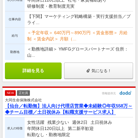
年間休日120日以上
社宅・家賃補助あり
研修制度・教育制度充実
【下関】マーケティング戦略構築・実行支援担当／プ
仕事内容
ライ...
＜予定年収＞ 640万円～890万円 ＜賃金形態＞ 月給
給与
制 ＜賃金内訳＞ 月額（...
＜勤務地詳細＞ YMFGグロースパートナーズ 住所：
勤務地
山...
詳細を見る
気になる！
NEW
正社員
情報提供元
大同生命保険株式会社
【仙台／転勤無】法人向け代理店営業◆未経験◎年収558万～
◆チーム目標／土日祝休み【転職支援サービス求人】
女性活躍
残業少ない
週休2日
土日祝休み
年間休日120日以上
第二新卒歓迎
求人の特徴
転勤なし・勤務地限定