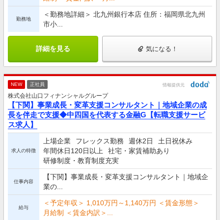
＜勤務地詳細＞ 北九州銀行本店 住所：福岡県北九州
勤務地
市小...
詳細を見る
気になる！
NEW
正社員
情報提供元
株式会社山口フィナンシャルグループ
【下関】事業成長・変革支援コンサルタント｜地域企業の成
長を伴走で支援◆中四国を代表する金融G【転職支援サービ
ス求人】
上場企業
フレックス勤務
週休2日
土日祝休み
年間休日120日以上
社宅・家賃補助あり
求人の特徴
研修制度・教育制度充実
【下関】事業成長・変革支援コンサルタント｜地域企
仕事内容
業の...
＜予定年収＞ 1,010万円～1,140万円 ＜賃金形態＞
給与
月給制 ＜賃金内訳＞...