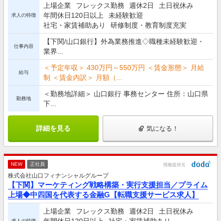
上場企業
フレックス勤務
週休2日
土日祝休み
年間休日120日以上
未経験歓迎
求人の特徴
社宅・家賃補助あり
研修制度・教育制度充実
【下関/山口銀行】外為業務推進◇職種未経験歓迎・
仕事内容
業界...
＜予定年収＞ 430万円～550万円 ＜賃金形態＞ 月給
給与
制 ＜賃金内訳＞ 月額（...
＜勤務地詳細＞ 山口銀行 事務センター 住所：山口県
勤務地
下...
詳細を見る
気になる！
NEW
正社員
情報提供元
株式会社山口フィナンシャルグループ
【下関】マーケティング戦略構築・実行支援担当／プライム
上場◆中四国を代表する金融G【転職支援サービス求人】
上場企業
フレックス勤務
週休2日
土日祝休み
求人の特徴