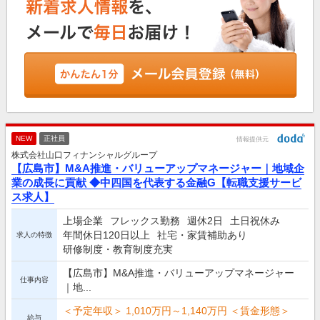
NEW
正社員
情報提供元
株式会社山口フィナンシャルグループ
【広島市】M&A推進・バリューアップマネージャー｜地域企
業の成長に貢献 ◆中四国を代表する金融G【転職支援サービ
ス求人】
上場企業
フレックス勤務
週休2日
土日祝休み
年間休日120日以上
社宅・家賃補助あり
求人の特徴
研修制度・教育制度充実
【広島市】M&A推進・バリューアップマネージャー
仕事内容
｜地...
＜予定年収＞ 1,010万円～1,140万円 ＜賃金形態＞
給与