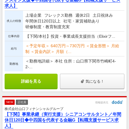
求人】
上場企業
フレックス勤務
週休2日
土日祝休み
年間休日120日以上
社宅・家賃補助あり
求人の特徴
研修制度・教育制度充実
【下関/本社】投資・事業成長支援担当（Elixirフ...
仕事内容
＜予定年収＞ 640万円～730万円 ＜賃金形態＞ 月給
給与
制 ＜賃金内訳＞ 月額（...
＜勤務地詳細＞ 本社 住所：山口県下関市竹崎町4-
勤務地
2-...
詳細を見る
気になる！
NEW
正社員
情報提供元
株式会社山口フィナンシャルグループ
【下関】事業承継（実行支援）シニアコンサルタント／年間
休日120日◆中四国を代表する金融G【転職支援サービス求
人】