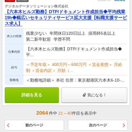
デジタルデータソリューション株式会社
【六本木ヒルズ勤務】DTP/ドキュメント作成担当◆平均残業
19h◆幅広いセキュリティサービス拡大支援【転職支援サービ
ス求人】
残業少ない
年間休日120日以上
採用枠5名以上
求人の特徴
第二新卒歓迎
学歴不問
【六本木ヒルズ勤務】DTP/ドキュメント作成担当◆
仕事内容
平...
＜予定年収＞ 400万円～600万円 ＜賃金形態＞ 月給
給与
制 ＜賃金内訳＞ 月額（...
＜勤務地詳細＞ 本社 住所：東京都港区六本木6-10-...
勤務地
詳細を見る
気になる！
2064
件中
21～40
件目を表示中
前のページ
次のページ