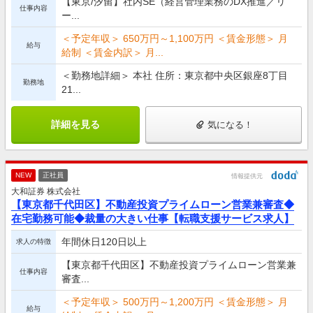
【東京/汐留】社内SE（経営管理業務のDX推進／リ
仕事内容
ー...
＜予定年収＞ 650万円～1,100万円 ＜賃金形態＞ 月
給与
給制 ＜賃金内訳＞ 月...
＜勤務地詳細＞ 本社 住所：東京都中央区銀座8丁目
勤務地
21...
詳細を見る
気になる！
NEW
正社員
情報提供元
大和証券 株式会社
【東京都千代田区】不動産投資プライムローン営業兼審査◆
在宅勤務可能◆裁量の大きい仕事【転職支援サービス求人】
年間休日120日以上
求人の特徴
【東京都千代田区】不動産投資プライムローン営業兼
仕事内容
審査...
＜予定年収＞ 500万円～1,200万円 ＜賃金形態＞ 月
給与