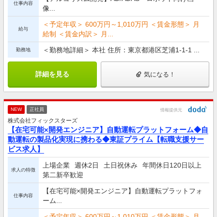
仕事内容
像...
＜予定年収＞ 600万円～1,010万円 ＜賃金形態＞ 月
給与
給制 ＜賃金内訳＞ 月...
＜勤務地詳細＞ 本社 住所：東京都港区芝浦1-1-1 ...
勤務地
詳細を見る
気になる！
NEW
正社員
情報提供元
株式会社フィックスターズ
【在宅可能×開発エンジニア】自動運転プラットフォーム◆自
動運転の製品化実現に携わる◆東証プライム【転職支援サー
ビス求人】
上場企業
週休2日
土日祝休み
年間休日120日以上
求人の特徴
第二新卒歓迎
【在宅可能×開発エンジニア】自動運転プラットフォ
仕事内容
ーム...
＜予定年収＞ 600万円～1,010万円 ＜賃金形態＞ 月