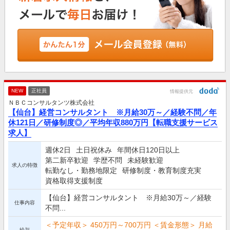
NEW
正社員
情報提供元
ＮＢＣコンサルタンツ株式会社
【仙台】経営コンサルタント ※月給30万～／経験不問／年
休121日／研修制度◎／平均年収880万円【転職支援サービス
求人】
週休2日
土日祝休み
年間休日120日以上
第二新卒歓迎
学歴不問
未経験歓迎
求人の特徴
転勤なし・勤務地限定
研修制度・教育制度充実
資格取得支援制度
【仙台】経営コンサルタント ※月給30万～／経験
仕事内容
不問...
＜予定年収＞ 450万円～700万円 ＜賃金形態＞ 月給
給与