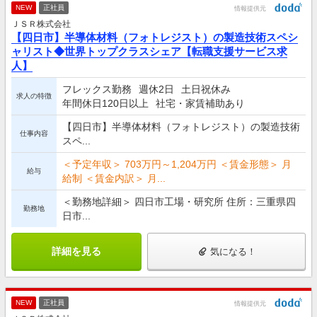
NEW
正社員
情報提供元
ＪＳＲ株式会社
【四日市】半導体材料（フォトレジスト）の製造技術スペシ
ャリスト◆世界トップクラスシェア【転職支援サービス求
人】
フレックス勤務
週休2日
土日祝休み
求人の特徴
年間休日120日以上
社宅・家賃補助あり
【四日市】半導体材料（フォトレジスト）の製造技術
仕事内容
スペ...
＜予定年収＞ 703万円～1,204万円 ＜賃金形態＞ 月
給与
給制 ＜賃金内訳＞ 月...
＜勤務地詳細＞ 四日市工場・研究所 住所：三重県四
勤務地
日市...
詳細を見る
気になる！
NEW
正社員
情報提供元