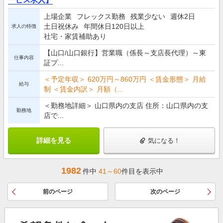
上場企業
フレックス勤務
残業少ない
週休2日
土日祝休み
年間休日120日以上
求人の特徴
社宅・家賃補助あり
【山口/山口銀行】営業職（係長～支店長代理）～東
仕事内容
証プ...
＜予定年収＞ 620万円～860万円 ＜賃金形態＞ 月給
給与
制 ＜賃金内訳＞ 月額（...
＜勤務地詳細＞ 山口県内の支店 住所：山口県内の支
勤務地
店で...
詳細を見る
気になる！
1982
件中
41～60
件目を表示中
前のページ
次のページ