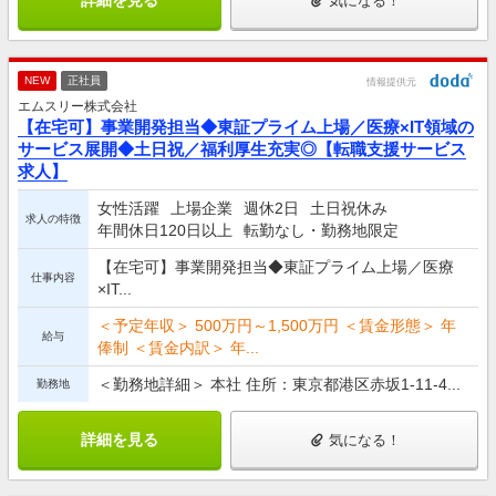
気になる！
NEW
正社員
情報提供元
エムスリー株式会社
【在宅可】事業開発担当◆東証プライム上場／医療×IT領域の
サービス展開◆土日祝／福利厚生充実◎【転職支援サービス
求人】
女性活躍
上場企業
週休2日
土日祝休み
求人の特徴
年間休日120日以上
転勤なし・勤務地限定
【在宅可】事業開発担当◆東証プライム上場／医療
仕事内容
×IT...
＜予定年収＞ 500万円～1,500万円 ＜賃金形態＞ 年
給与
俸制 ＜賃金内訳＞ 年...
＜勤務地詳細＞ 本社 住所：東京都港区赤坂1-11-4...
勤務地
詳細を見る
気になる！