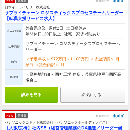
NEW
正社員
情報提供元
日本イーライリリー株式会社
サプライチェーン ロジスティックスプロセスチームリーダー
【転職支援サービス求人】
外資系企業
週休2日
土日祝休み
求人の特徴
年間休日120日以上
社宅・家賃補助あり
サプライチェーン ロジスティックスプロセスチーム
仕事内容
リーダー
＜予定年収＞ 972万円～1,100万円 ＜賃金形態＞ 月
給与
給制 ＜賃金内訳＞ 月...
＜勤務地詳細＞ 西神工場 住所：兵庫県神戸市西区高
勤務地
塚台...
詳細を見る
気になる！
NEW
正社員
情報提供元
パナソニックコネクト株式会社（パナソニックホールディングス）
【大阪/京橋】社内SE（経営管理業務のDX推進／リーダー候