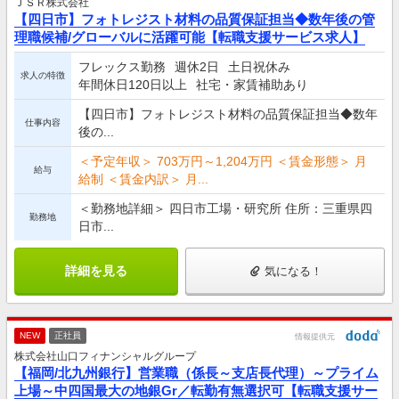
ＪＳＲ株式会社
【四日市】フォトレジスト材料の品質保証担当◆数年後の管
理職候補/グローバルに活躍可能【転職支援サービス求人】
フレックス勤務
週休2日
土日祝休み
求人の特徴
年間休日120日以上
社宅・家賃補助あり
【四日市】フォトレジスト材料の品質保証担当◆数年
仕事内容
後の...
＜予定年収＞ 703万円～1,204万円 ＜賃金形態＞ 月
給与
給制 ＜賃金内訳＞ 月...
＜勤務地詳細＞ 四日市工場・研究所 住所：三重県四
勤務地
日市...
詳細を見る
気になる！
NEW
正社員
情報提供元
株式会社山口フィナンシャルグループ
【福岡/北九州銀行】営業職（係長～支店長代理）～プライム
上場～中四国最大の地銀Gr／転勤有無選択可【転職支援サー