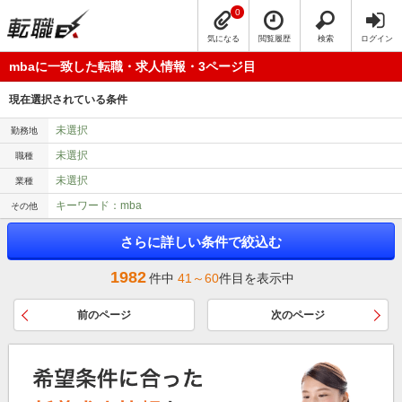
0
気になる
閲覧履歴
検索
ログイン
mbaに一致した転職・求人情報・3ページ目
現在選択されている条件
未選択
勤務地
未選択
職種
未選択
業種
キーワード：mba
その他
さらに詳しい条件で絞込む
1982
件中
41～60
件目を表示中
前のページ
次のページ