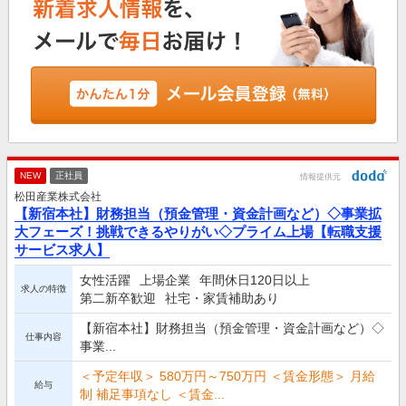
NEW
正社員
情報提供元
松田産業株式会社
【新宿本社】財務担当（預金管理・資金計画など）◇事業拡
大フェーズ！挑戦できるやりがい◇プライム上場【転職支援
サービス求人】
女性活躍
上場企業
年間休日120日以上
求人の特徴
第二新卒歓迎
社宅・家賃補助あり
【新宿本社】財務担当（預金管理・資金計画など）◇
仕事内容
事業...
＜予定年収＞ 580万円～750万円 ＜賃金形態＞ 月給
給与
制 補足事項なし ＜賃金...