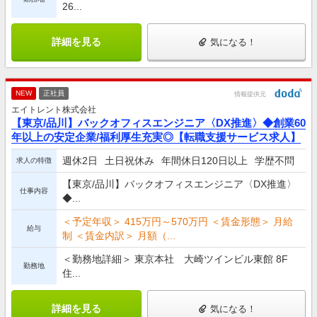
26...
詳細を見る
気になる！
NEW
正社員
情報提供元
エイトレント株式会社
【東京/品川】バックオフィスエンジニア〈DX推進〉◆創業60
年以上の安定企業/福利厚生充実◎【転職支援サービス求人】
週休2日
土日祝休み
年間休日120日以上
学歴不問
求人の特徴
【東京/品川】バックオフィスエンジニア〈DX推進〉
仕事内容
◆...
＜予定年収＞ 415万円～570万円 ＜賃金形態＞ 月給
給与
制 ＜賃金内訳＞ 月額（...
＜勤務地詳細＞ 東京本社 大崎ツインビル東館 8F
勤務地
住...
詳細を見る
気になる！