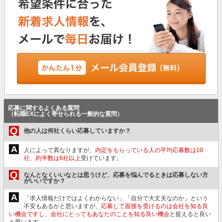
応募に関するよくある質問
（転職EXによく寄せられる一般的な質問）
Q
他の人は何社くらい応募していますか？
A
人によって異なりますが、
内定をもらっている人の平均応募数は10
社、約半数は6社以上
受けています。
Q
なんとなくいいなとは思うけど、応募を悩んでるときは応募しない方
がいいですか？
A
「求人情報だけではよくわからない」「自分で大丈夫なのか」という
不安もあるかと思いますが、
応募して面接を受けるのは会社を知る良
い機会ですし、会社にとってもあなたのことを知る良い機会
と捉えると良い