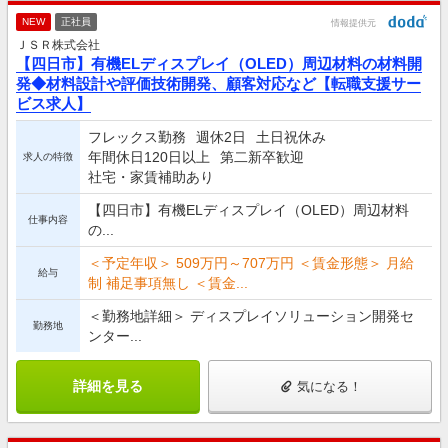
NEW
正社員
情報提供元
ＪＳＲ株式会社
【四日市】有機ELディスプレイ（OLED）周辺材料の材料開
発◆材料設計や評価技術開発、顧客対応など【転職支援サー
ビス求人】
フレックス勤務
週休2日
土日祝休み
年間休日120日以上
第二新卒歓迎
求人の特徴
社宅・家賃補助あり
【四日市】有機ELディスプレイ（OLED）周辺材料
仕事内容
の...
＜予定年収＞ 509万円～707万円 ＜賃金形態＞ 月給
給与
制 補足事項無し ＜賃金...
＜勤務地詳細＞ ディスプレイソリューション開発セ
勤務地
ンター...
詳細を見る
気になる！