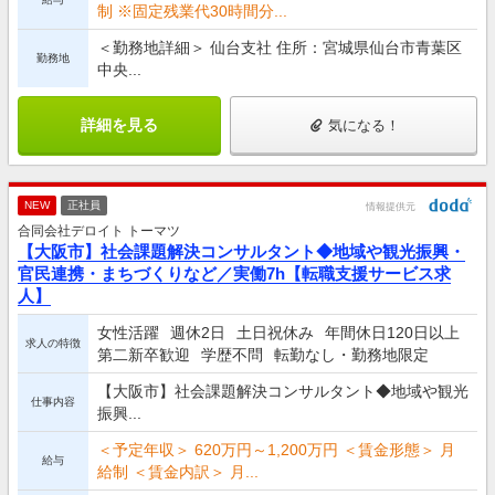
制 ※固定残業代30時間分...
＜勤務地詳細＞ 仙台支社 住所：宮城県仙台市青葉区
勤務地
中央...
詳細を見る
気になる！
NEW
正社員
情報提供元
合同会社デロイト トーマツ
【大阪市】社会課題解決コンサルタント◆地域や観光振興・
官民連携・まちづくりなど／実働7h【転職支援サービス求
人】
女性活躍
週休2日
土日祝休み
年間休日120日以上
求人の特徴
第二新卒歓迎
学歴不問
転勤なし・勤務地限定
【大阪市】社会課題解決コンサルタント◆地域や観光
仕事内容
振興...
＜予定年収＞ 620万円～1,200万円 ＜賃金形態＞ 月
給与
給制 ＜賃金内訳＞ 月...