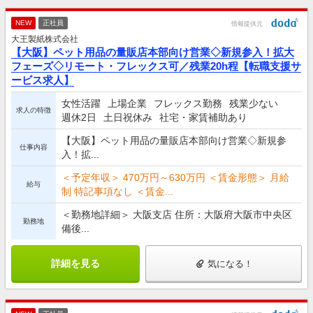
NEW
正社員
情報提供元
大王製紙株式会社
【大阪】ペット用品の量販店本部向け営業◇新規参入！拡大
フェーズ◇リモート・フレックス可／残業20h程【転職支援サ
ービス求人】
女性活躍
上場企業
フレックス勤務
残業少ない
求人の特徴
週休2日
土日祝休み
社宅・家賃補助あり
【大阪】ペット用品の量販店本部向け営業◇新規参
仕事内容
入！拡...
＜予定年収＞ 470万円～630万円 ＜賃金形態＞ 月給
給与
制 特記事項なし ＜賃金...
＜勤務地詳細＞ 大阪支店 住所：大阪府大阪市中央区
勤務地
備後...
詳細を見る
気になる！