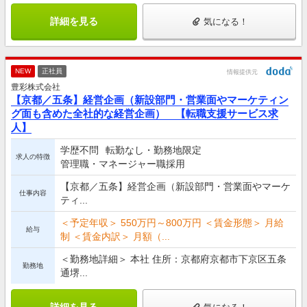
詳細を見る
気になる！
NEW
正社員
情報提供元
豊彩株式会社
【京都／五条】経営企画（新設部門・営業面やマーケティン
グ面も含めた全社的な経営企画） 【転職支援サービス求
人】
学歴不問
転勤なし・勤務地限定
求人の特徴
管理職・マネージャー職採用
【京都／五条】経営企画（新設部門・営業面やマーケ
仕事内容
ティ...
＜予定年収＞ 550万円～800万円 ＜賃金形態＞ 月給
給与
制 ＜賃金内訳＞ 月額（...
＜勤務地詳細＞ 本社 住所：京都府京都市下京区五条
勤務地
通堺...
詳細を見る