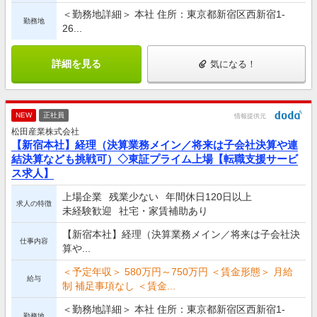
＜勤務地詳細＞ 本社 住所：東京都新宿区西新宿1-
勤務地
26...
詳細を見る
気になる！
NEW
正社員
情報提供元
松田産業株式会社
【新宿本社】経理（決算業務メイン／将来は子会社決算や連
結決算なども挑戦可）◇東証プライム上場【転職支援サービ
ス求人】
上場企業
残業少ない
年間休日120日以上
求人の特徴
未経験歓迎
社宅・家賃補助あり
【新宿本社】経理（決算業務メイン／将来は子会社決
仕事内容
算や...
＜予定年収＞ 580万円～750万円 ＜賃金形態＞ 月給
給与
制 補足事項なし ＜賃金...
＜勤務地詳細＞ 本社 住所：東京都新宿区西新宿1-
勤務地