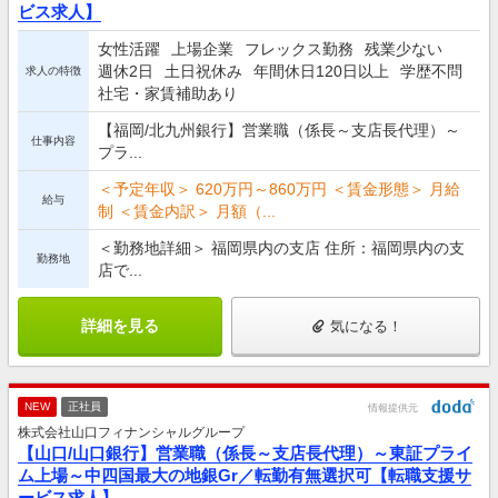
ビス求人】
女性活躍
上場企業
フレックス勤務
残業少ない
週休2日
土日祝休み
年間休日120日以上
学歴不問
求人の特徴
社宅・家賃補助あり
【福岡/北九州銀行】営業職（係長～支店長代理）～
仕事内容
プラ...
＜予定年収＞ 620万円～860万円 ＜賃金形態＞ 月給
給与
制 ＜賃金内訳＞ 月額（...
＜勤務地詳細＞ 福岡県内の支店 住所：福岡県内の支
勤務地
店で...
詳細を見る
気になる！
NEW
正社員
情報提供元
株式会社山口フィナンシャルグループ
【山口/山口銀行】営業職（係長～支店長代理）～東証プライ
ム上場～中四国最大の地銀Gr／転勤有無選択可【転職支援サ
ービス求人】