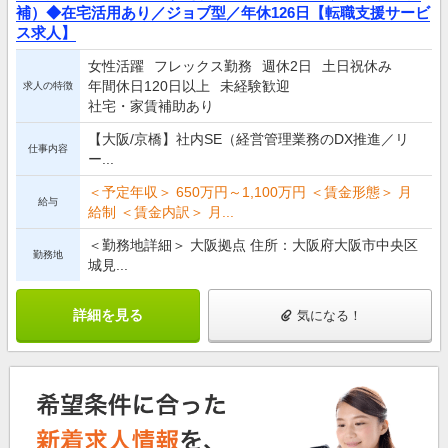
補）◆在宅活用あり／ジョブ型／年休126日【転職支援サービ
ス求人】
女性活躍
フレックス勤務
週休2日
土日祝休み
年間休日120日以上
未経験歓迎
求人の特徴
社宅・家賃補助あり
【大阪/京橋】社内SE（経営管理業務のDX推進／リ
仕事内容
ー...
＜予定年収＞ 650万円～1,100万円 ＜賃金形態＞ 月
給与
給制 ＜賃金内訳＞ 月...
＜勤務地詳細＞ 大阪拠点 住所：大阪府大阪市中央区
勤務地
城見...
詳細を見る
気になる！