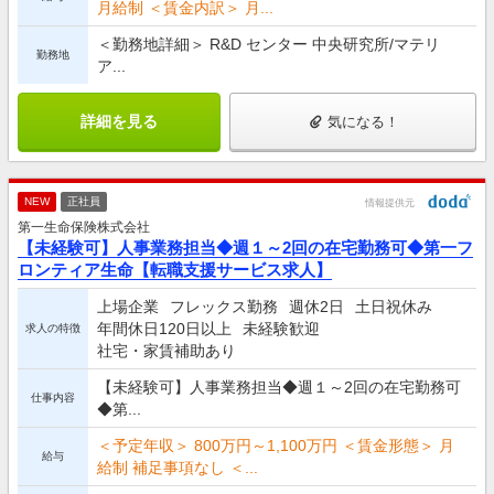
月給制 ＜賃金内訳＞ 月...
＜勤務地詳細＞ R&D センター 中央研究所/マテリ
勤務地
ア...
詳細を見る
気になる！
NEW
正社員
情報提供元
第一生命保険株式会社
【未経験可】人事業務担当◆週１～2回の在宅勤務可◆第一フ
ロンティア生命【転職支援サービス求人】
上場企業
フレックス勤務
週休2日
土日祝休み
年間休日120日以上
未経験歓迎
求人の特徴
社宅・家賃補助あり
【未経験可】人事業務担当◆週１～2回の在宅勤務可
仕事内容
◆第...
＜予定年収＞ 800万円～1,100万円 ＜賃金形態＞ 月
給与
給制 補足事項なし ＜...