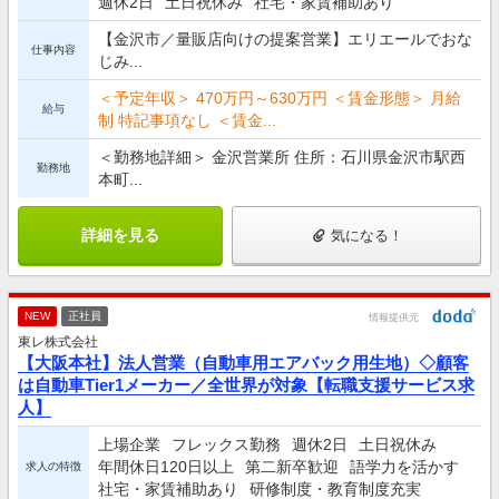
週休2日
土日祝休み
社宅・家賃補助あり
【金沢市／量販店向けの提案営業】エリエールでおな
仕事内容
じみ...
＜予定年収＞ 470万円～630万円 ＜賃金形態＞ 月給
給与
制 特記事項なし ＜賃金...
＜勤務地詳細＞ 金沢営業所 住所：石川県金沢市駅西
勤務地
本町...
詳細を見る
気になる！
NEW
正社員
情報提供元
東レ株式会社
【大阪本社】法人営業（自動車用エアバック用生地）◇顧客
は自動車Tier1メーカー／全世界が対象【転職支援サービス求
人】
上場企業
フレックス勤務
週休2日
土日祝休み
年間休日120日以上
第二新卒歓迎
語学力を活かす
求人の特徴
社宅・家賃補助あり
研修制度・教育制度充実