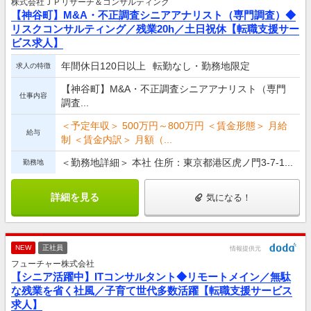
株式会社ＪＰリサーチ＆コンサルティング
【神谷町】M&A・不正調査シニアアナリスト（専門調査）◆
リスクコンサルティング／残業20h／土日祝休【転職支援サー
ビス求人】
年間休日120日以上
転勤なし・勤務地限定
求人の特徴
【神谷町】M&A・不正調査シニアアナリスト（専門
仕事内容
調査...
＜予定年収＞ 500万円～800万円 ＜賃金形態＞ 月給
給与
制 ＜賃金内訳＞ 月額（...
＜勤務地詳細＞ 本社 住所：東京都港区虎ノ門3-7-1...
勤務地
詳細を見る
気になる！
NEW
正社員
情報提供元
フューチャー株式会社
【シニア活躍中】ITコンサルタント◆リモートメイン／無駄
な残業を省く社風／子育て世代多数活躍【転職支援サービス
求人】