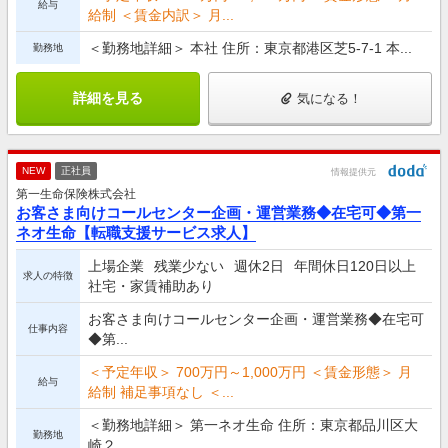
給与
給制 ＜賃金内訳＞ 月...
＜勤務地詳細＞ 本社 住所：東京都港区芝5-7-1 本...
勤務地
詳細を見る
気になる！
NEW
正社員
情報提供元
第一生命保険株式会社
お客さま向けコールセンター企画・運営業務◆在宅可◆第一
ネオ生命【転職支援サービス求人】
上場企業
残業少ない
週休2日
年間休日120日以上
求人の特徴
社宅・家賃補助あり
お客さま向けコールセンター企画・運営業務◆在宅可
仕事内容
◆第...
＜予定年収＞ 700万円～1,000万円 ＜賃金形態＞ 月
給与
給制 補足事項なし ＜...
＜勤務地詳細＞ 第一ネオ生命 住所：東京都品川区大
勤務地
崎２...