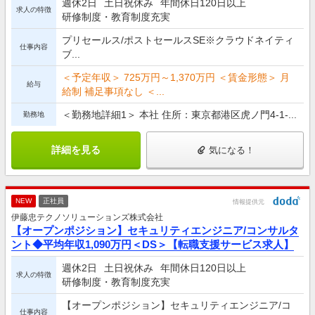
週休2日
土日祝休み
年間休日120日以上
求人の特徴
研修制度・教育制度充実
プリセールス/ポストセールスSE※クラウドネイティ
仕事内容
ブ...
＜予定年収＞ 725万円～1,370万円 ＜賃金形態＞ 月
給与
給制 補足事項なし ＜...
＜勤務地詳細1＞ 本社 住所：東京都港区虎ノ門4-1-...
勤務地
詳細を見る
気になる！
NEW
正社員
情報提供元
伊藤忠テクノソリューションズ株式会社
【オープンポジション】セキュリティエンジニア/コンサルタ
ント◆平均年収1,090万円＜DS＞【転職支援サービス求人】
週休2日
土日祝休み
年間休日120日以上
求人の特徴
研修制度・教育制度充実
【オープンポジション】セキュリティエンジニア/コ
仕事内容