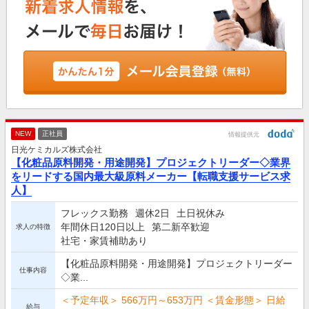
NEW
正社員
情報提供元
日光ケミカルズ株式会社
【化粧品原料開発・用途開発】プロジェクトリーダー◇業界
をリードする国内最大級原料メーカー【転職支援サービス求
人】
フレックス勤務
週休2日
土日祝休み
年間休日120日以上
第二新卒歓迎
求人の特徴
社宅・家賃補助あり
【化粧品原料開発・用途開発】プロジェクトリーダー
仕事内容
◇業...
＜予定年収＞ 566万円～653万円 ＜賃金形態＞ 日給
給与