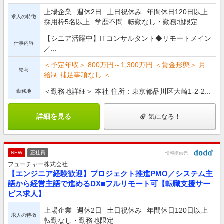
上場企業
週休2日
土日祝休み
年間休日120日以上
求人の特徴
採用枠5名以上
学歴不問
転勤なし・勤務地限定
【シニア活躍中】ITコンサルタント◆リモートメイン
仕事内容
／...
＜予定年収＞ 800万円～1,300万円 ＜賃金形態＞ 月
給与
給制 補足事項なし ＜...
＜勤務地詳細＞ 本社 住所：東京都品川区大崎1-2-2...
勤務地
詳細を見る
気になる！
NEW
正社員
情報提供元
フューチャー株式会社
【エンジニア経験歓迎】プロジェクト推進PMO／システム主
語から経営主語で進めるDX■フルリモート可【転職支援サー
ビス求人】
上場企業
週休2日
土日祝休み
年間休日120日以上
求人の特徴
転勤なし・勤務地限定