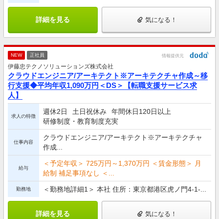
詳細を見る
気になる！
NEW
正社員
情報提供元
伊藤忠テクノソリューションズ株式会社
クラウドエンジニア/アーキテクト※アーキテクチャ作成～移
行支援◆平均年収1,090万円＜DS＞【転職支援サービス求
人】
週休2日
土日祝休み
年間休日120日以上
求人の特徴
研修制度・教育制度充実
クラウドエンジニア/アーキテクト※アーキテクチャ
仕事内容
作成...
＜予定年収＞ 725万円～1,370万円 ＜賃金形態＞ 月
給与
給制 補足事項なし ＜...
＜勤務地詳細1＞ 本社 住所：東京都港区虎ノ門4-1-...
勤務地
詳細を見る
気になる！