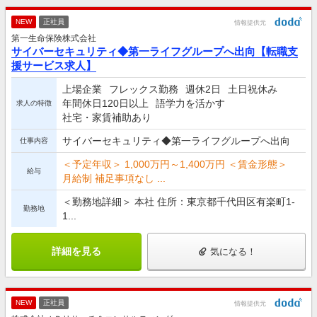
NEW
正社員
情報提供元
第一生命保険株式会社
サイバーセキュリティ◆第一ライフグループへ出向【転職支
援サービス求人】
上場企業
フレックス勤務
週休2日
土日祝休み
年間休日120日以上
語学力を活かす
求人の特徴
社宅・家賃補助あり
サイバーセキュリティ◆第一ライフグループへ出向
仕事内容
＜予定年収＞ 1,000万円～1,400万円 ＜賃金形態＞
給与
月給制 補足事項なし ...
＜勤務地詳細＞ 本社 住所：東京都千代田区有楽町1-
勤務地
1...
詳細を見る
気になる！
NEW
正社員
情報提供元