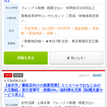
フレックス勤務
残業少ない
年間休日120日以上
求人の特徴
業務改革BPRコンサルタント ◇育成・研修体制充実
仕事内容
／...
＜予定年収＞ 511万円～870万円 ＜賃金形態＞ 月給
給与
制 ＜賃金内訳＞ 月額（...
＜勤務地詳細＞ ★本社7階 住所：東京都港区芝公園
勤務地
3-...
詳細を見る
気になる！
NEW
正社員
情報提供元
大王製紙株式会社
【金沢市／量販店向けの提案営業】エリエールでおなじみの
大王製紙／直行直帰可・残業20h／福利厚生充実【転職支援サ
ービス求人】
女性活躍
上場企業
フレックス勤務
残業少ない
求人の特徴