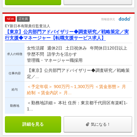
NEW
正社員
情報提供元
EY新日本有限責任監査法人
【東京】公共部門アドバイザリー◆調査研究／戦略策定／実
行支援◆マネージャー【転職支援サービス求人】
女性活躍
週休2日
土日祝休み
年間休日120日以上
学歴不問
語学力を活かす
求人の特徴
管理職・マネージャー職採用
【東京】公共部門アドバイザリー◆調査研究／戦略策
仕事内容
定／...
＜予定年収＞ 900万円～1,300万円 ＜賃金形態＞ 月
給与
給制 ＜賃金内訳＞ 月...
＜勤務地詳細＞ 本社 住所：東京都千代田区有楽町1-
勤務地
1...
詳細を見る
気になる！