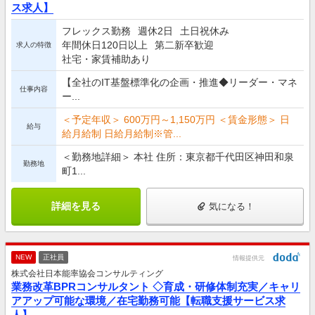
ス求人】
フレックス勤務
週休2日
土日祝休み
年間休日120日以上
第二新卒歓迎
求人の特徴
社宅・家賃補助あり
【全社のIT基盤標準化の企画・推進◆リーダー・マネ
仕事内容
ー...
＜予定年収＞ 600万円～1,150万円 ＜賃金形態＞ 日
給与
給月給制 日給月給制※管...
＜勤務地詳細＞ 本社 住所：東京都千代田区神田和泉
勤務地
町1...
詳細を見る
気になる！
NEW
正社員
情報提供元
株式会社日本能率協会コンサルティング
業務改革BPRコンサルタント ◇育成・研修体制充実／キャリ
アアップ可能な環境／在宅勤務可能【転職支援サービス求
人】