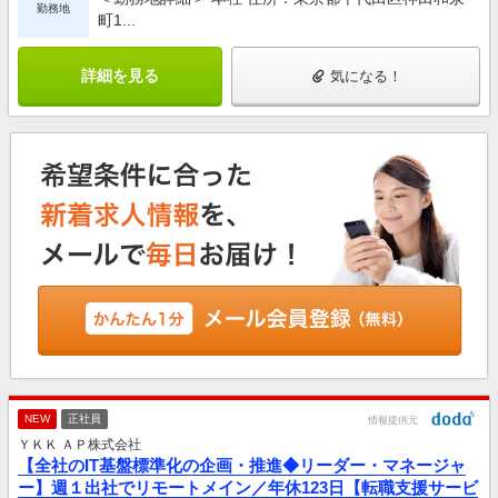
勤務地
町1...
詳細を見る
気になる！
NEW
正社員
情報提供元
ＹＫＫ ＡＰ株式会社
【全社のIT基盤標準化の企画・推進◆リーダー・マネージャ
ー】週１出社でリモートメイン／年休123日【転職支援サービ