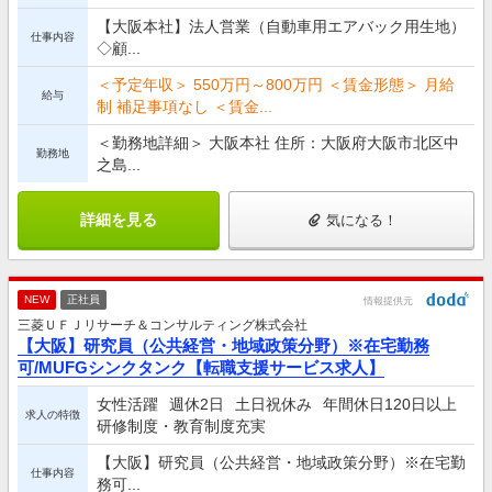
【大阪本社】法人営業（自動車用エアバック用生地）
仕事内容
◇顧...
＜予定年収＞ 550万円～800万円 ＜賃金形態＞ 月給
給与
制 補足事項なし ＜賃金...
＜勤務地詳細＞ 大阪本社 住所：大阪府大阪市北区中
勤務地
之島...
詳細を見る
気になる！
NEW
正社員
情報提供元
三菱ＵＦＪリサーチ＆コンサルティング株式会社
【大阪】研究員（公共経営・地域政策分野）※在宅勤務
可/MUFGシンクタンク【転職支援サービス求人】
女性活躍
週休2日
土日祝休み
年間休日120日以上
求人の特徴
研修制度・教育制度充実
【大阪】研究員（公共経営・地域政策分野）※在宅勤
仕事内容
務可...