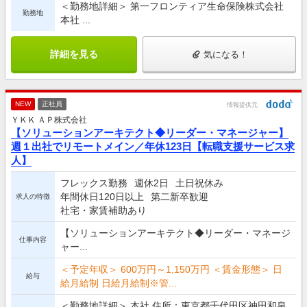
＜勤務地詳細＞ 第一フロンティア生命保険株式会社
勤務地
本社 ...
詳細を見る
気になる！
NEW
正社員
情報提供元
ＹＫＫ ＡＰ株式会社
【ソリューションアーキテクト◆リーダー・マネージャー】
週１出社でリモートメイン／年休123日【転職支援サービス求
人】
フレックス勤務
週休2日
土日祝休み
年間休日120日以上
第二新卒歓迎
求人の特徴
社宅・家賃補助あり
【ソリューションアーキテクト◆リーダー・マネージ
仕事内容
ャー...
＜予定年収＞ 600万円～1,150万円 ＜賃金形態＞ 日
給与
給月給制 日給月給制※管...
＜勤務地詳細＞ 本社 住所：東京都千代田区神田和泉