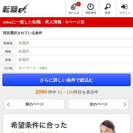
0
気になる
閲覧履歴
検索
ログイン
mbaに一致した転職・求人情報・5ページ目
現在選択されている条件
未選択
勤務地
未選択
職種
未選択
業種
キーワード：mba
その他
さらに詳しい条件で絞込む
2060
件中
81～100
件目を表示中
前のページ
次のページ