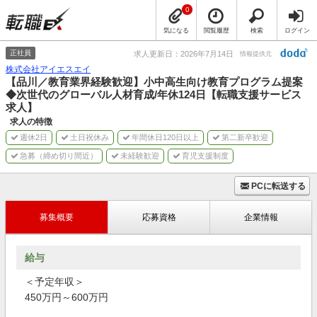
0
気になる
閲覧履歴
検索
ログイン
正社員
求人更新日：2026年7月14日
情報提供元
株式会社アイエスエイ
【品川／教育業界経験歓迎】小中高生向け教育プログラム提案
◆次世代のグローバル人材育成/年休124日【転職支援サービス
求人】
求人の特徴
週休2日
土日祝休み
年間休日120日以上
第二新卒歓迎
急募（締め切り間近）
未経験歓迎
育児支援制度
PCに転送する
募集概要
応募資格
企業情報
給与
＜予定年収＞
450万円～600万円