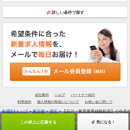
詳しい条件で探す
会社案内
ヘルプ
パートナー紹介
利用規約
個人情報の取扱いについて
お祝い金に関して
転職EXトップ
>
東京都
>
港区
> 【品川／教育業界経験歓迎】小中高
厚生労働大臣許可：13-ユ-305190
この求人に応募する
気になる！
© ZIGExN ALL RIGHTS RESERVED.