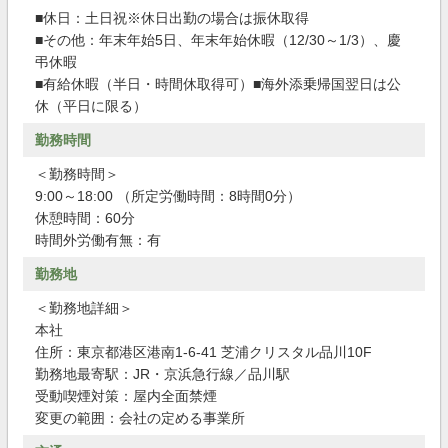
■休日：土日祝※休日出勤の場合は振休取得
■その他：年末年始5日、年末年始休暇（12/30～1/3）、慶
弔休暇
■有給休暇（半日・時間休取得可）■海外添乗帰国翌日は公
休（平日に限る）
勤務時間
＜勤務時間＞
9:00～18:00 （所定労働時間：8時間0分）
休憩時間：60分
時間外労働有無：有
勤務地
＜勤務地詳細＞
本社
住所：東京都港区港南1-6-41 芝浦クリスタル品川10F
勤務地最寄駅：JR・京浜急行線／品川駅
受動喫煙対策：屋内全面禁煙
変更の範囲：会社の定める事業所