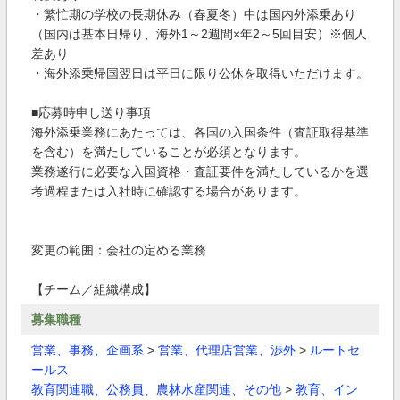
・繁忙期の学校の長期休み（春夏冬）中は国内外添乗あり
（国内は基本日帰り、海外1～2週間×年2～5回目安）※個人
差あり
・海外添乗帰国翌日は平日に限り公休を取得いただけます。
■応募時申し送り事項
海外添乗業務にあたっては、各国の入国条件（査証取得基準
を含む）を満たしていることが必須となります。
業務遂行に必要な入国資格・査証要件を満たしているかを選
考過程または入社時に確認する場合があります。
変更の範囲：会社の定める業務
【チーム／組織構成】
募集職種
営業、事務、企画系
>
営業、代理店営業、渉外
>
ルートセ
ールス
教育関連職、公務員、農林水産関連、その他
>
教育、イン