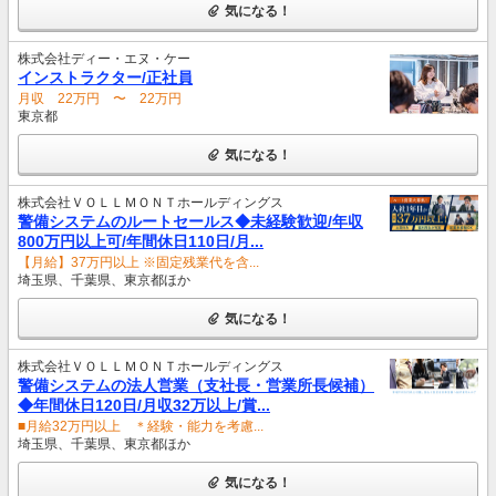
気になる！
株式会社ディー・エヌ・ケー
インストラクター/正社員
月収 22万円 〜 22万円
東京都
気になる！
株式会社ＶＯＬＬＭＯＮＴホールディングス
警備システムのルートセールス◆未経験歓迎/年収
800万円以上可/年間休日110日/月...
【月給】37万円以上 ※固定残業代を含...
埼玉県、千葉県、東京都ほか
気になる！
株式会社ＶＯＬＬＭＯＮＴホールディングス
警備システムの法人営業（支社長・営業所長候補）
◆年間休日120日/月収32万以上/賞...
■月給32万円以上 ＊経験・能力を考慮...
埼玉県、千葉県、東京都ほか
気になる！