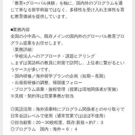
「教育×グローバル体験」を軸に、国内外のプログラムを通
じて単なる留学斡旋ではなく、多様性を受け入れ主体性を育
む教育価値を提供しています。
■業務内容
全国の小中高へ、既存メインの国内外のグローバル教育プロ
グラム提案をお任せします。
〈業務詳細〉
・学校法人へのアプローチ・課題ヒアリング
∟まずは英語科の教員に対面で訪問し、上位者に繋がるとい
うケースが多いです。
・国内研修／海外留学プランの企画（短期～長期）
・出発前研修の調整、帰国後フォロー
・プログラム添乗・旅程管理（授業は現地関係者が実施）
※見積・契約等は営業事務が担当
◎英語活用：海外添乗時にプログラム関係者とのやり取りで
日常会話レベルで使用（通常営業ではほぼ不使用）
◎担当顧客：20～30校程度、既存:新規＝約7：３
◎プログラム 国内：海外＝６：４