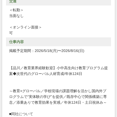
交通
＜転勤＞
当面なし
＜オンライン面接＞
可
仕事内容
掲載予定期間：2026/5/18(月)〜2026/8/16(日)
【品川／教育業界経験歓迎】小中高生向け教育プログラム提
案◆次世代のグローバル人材育成/年休124日
～教育×グローバル／学校現場の課題理解を活かし国内外プ
ログラムで“実体験の学び”を提供／既存中心で関係構築に専
念／添乗ありで教育効果を実感／年休124日・土日祝休み～
■同社について