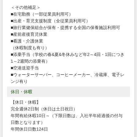
＜その他補足＞
■在宅勤務（一部従業員利用可）
■出産・育児支援制度（全従業員利用可）
■旅行業健保組合が保有・提携する全国の保養施設利用可
■産前産後育児休業
■看護・介護休業
（休暇制度も有り）
■添乗手当（学校の春&夏&冬休みなど年2～4回・1回につき
1～2週間の添乗有）
■空港送迎手当
■ウォーターサーバー、コーヒーメーカー、冷蔵庫、電子レ
ンジ有り
休日・休暇
【休日・休暇】
完全週休2日制（休日は土日祝日）
年間有給休暇10日～（下限日数は、入社半年経過後の付与
日数となります）
年間休日日数124日