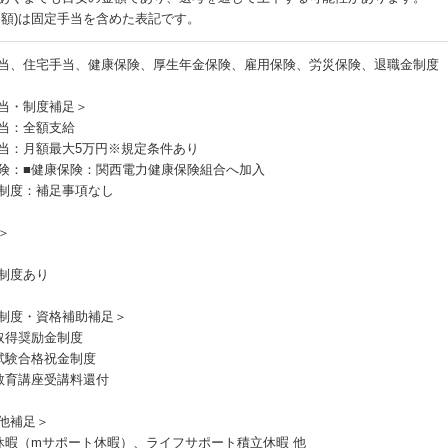
月額)は固定手当を含めた表記です。
当、住宅手当、健康保険、厚生年金保険、雇用保険、労災保険、退職金制度
当・制度補足＞
当：全額支給
当：月額最大5万円※規定条件あり
険：■健康保険：関西電力健康保険組合へ加入
制度：補足事項なし
＞
制度あり
制度・資格補助補足＞
取得奨励金制度
試験合格祝金制度
教育講座受講料還付
他補足＞
休暇（mサポート休暇）、ライフサポート積立休暇 他