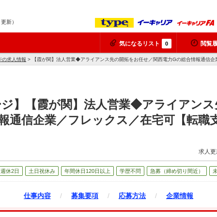
9 更新）
気になるリスト
閲覧
0
ジの求人情報
> 【霞が関】法人営業◆アライアンス先の開拓をお任せ／関西電力Gの総合情報通信企
ージ】【霞が関】法人営業◆アライアンス
情報通信企業／フレックス／在宅可【転職
求人更
週休2日
土日祝休み
年間休日120日以上
学歴不問
急募（締め切り間近）
仕事内容
/
募集要項
/
応募方法
/
企業情報