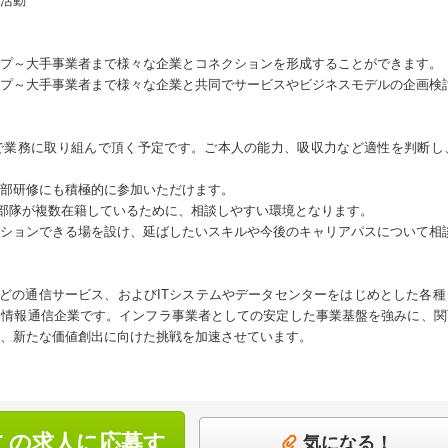
活動
プ～大手事業者まで様々な企業とコネクションを形成することができます。
プ～大手事業者まで様々な企業と共同でサービスやビジネスモデルの企画検
で業務に取り組んで頂く予定です。ご本人の能力、吸収力など適性を判断し
部研修にも積極的に参加いただけます。
営業部隊が複数在籍しているために、相談しやすい環境となります。
ションできる場を設け、延ばしたいスキルや今後のキャリアパスについて相
o」などの通信サービス、およびITシステムやデータセンターをはじめとした各
合情報通信企業です。インフラ事業者としての安定した事業基盤を強みに、関
、新たな価値創出に向けた挑戦を加速させています。
この求人に応募す
気になる！