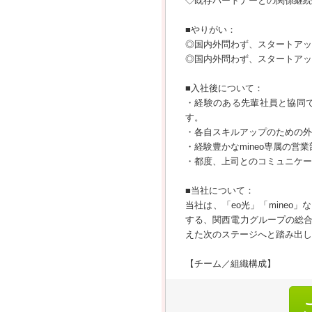
◇既存パートナーとの関係継続
■やりがい：
◎国内外問わず、スタートアッ
◎国内外問わず、スタートアッ
■入社後について：
・経験のある先輩社員と協同
す。
・各自スキルアップのための外
・経験豊かなmineo専属の
・都度、上司とのコミュニケー
■当社について：
当社は、「eo光」「mine
する、関西電力グループの総
えた次のステージへと踏み出し
【チーム／組織構成】