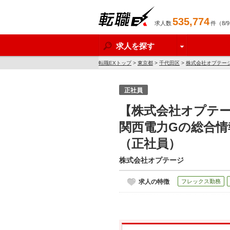
535,774
求人数
件（8/
転職EX
求人を探す
転職EXトップ
>
東京都
>
千代田区
>
株式会社オプテー
正社員
【株式会社オプテ
関西電力Gの総合
（正社員）
株式会社オプテージ
求人の特徴
フレックス勤務