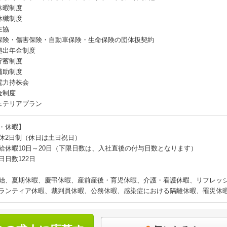
休暇制度
休職制度
生協
保険・傷害保険・自動車保険・生命保険の団体扱契約
拠出年金制度
貯蓄制度
補助制度
電力持株会
金制度
ェテリアプラン
・休暇】
休2日制（休日は土日祝日）
給休暇10日～20日（下限日数は、入社直後の付与日数となります）
日日数122日
始、夏期休暇、慶弔休暇、産前産後・育児休暇、介護・看護休暇、リフレッ
ランティア休暇、裁判員休暇、公務休暇、感染症における隔離休暇、罹災休