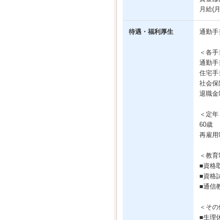
月給(
待遇・福利厚生
通勤手
＜各手
通勤手
住宅手
社会保
退職金
＜定年
60歳
再雇用
＜教育
■資格
■資格
■通信
＜その
■生理