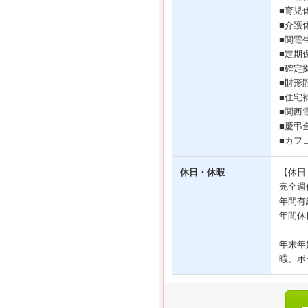
■育児
■介護
■関電
■定期
■確定
■財形
■住宅
■関西
■慶弔
■カフ
休日・休暇
【休日
完全週
年間有
年間休
年末年
暇、ボ