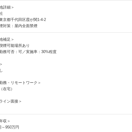
地詳細＞
社
東京都千代田区霞が関1-4-2
煙対策：屋内全面禁煙
地補足＞
喫煙可能場所あり
勤務可否：可／実施率：30%程度
＞
し
勤務・リモートワーク＞
（在宅）
ライン面接＞
年収＞
円～950万円