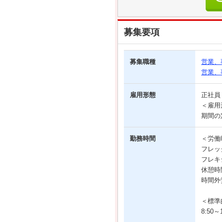
募集要項
募集職種
営業、
営業、
雇用形態
正社
＜雇用
期間の
勤務時間
＜労働
フレッ
フレキシ
休憩時
時間外
＜標準
8:50～1