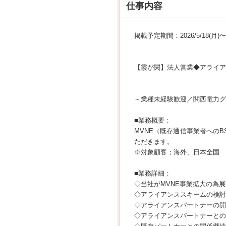
仕事内容
掲載予定期間：2026/5/18(月)〜20
【霞が関】法人営業◆アライア
～業種未経験歓迎／関西電力グ
■業務概要：
MVNE（既存通信事業者への
ただきます。
※対象顧客；海外、日本全国
■業務詳細：
◇当社がMVNE事業拡大の為展開するS
◇アライアンススキームの検討
◇アライアンスパートナーの開
◇アライアンスパートナーとの