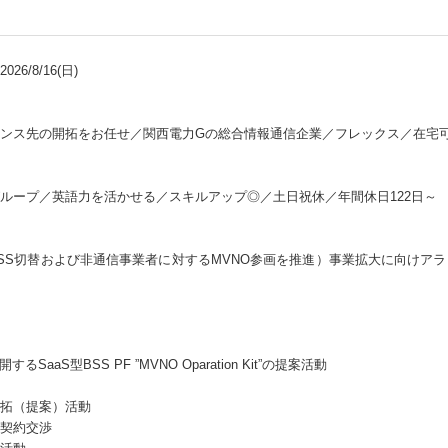
26/8/16(日)
ンス先の開拓をお任せ／関西電力Gの総合情報通信企業／フレックス／在宅
ループ／英語力を活かせる／スキルアップ◎／土日祝休／年間休日122日～
BSS切替および非通信事業者に対するMVNO参画を推進）事業拡大に向けア
aaS型BSS PF ”MVNO Oparation Kit”の提案活動
拓（提案）活動
契約交渉