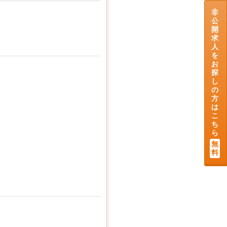
非
公
開
求
人
を
お
探
し
の
方
は
こ
ち
ら
無
料