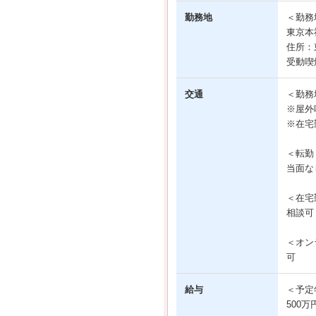
勤務地
＜勤務
東京本
住所：
受動喫
交通
＜勤務
※屋外
※在宅
＜転勤
当面な
＜在宅
相談可
＜オン
可
給与
＜予定
500万