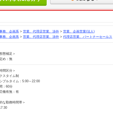
る
事務、企画系
>
営業、代理店営業、渉外
>
営業、企画営業(法人)
事務、企画系
>
営業、代理店営業、渉外
>
代理店営業、パートナーセールス
員
形態補足＞
定め：無
時間区分＞
クスタイム制
ブルタイム：5:00～22:00
間：60分
労働有無：有
的な勤務時間帯＞
7:30