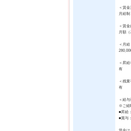
＜賃金
月給制
＜賃金
月額（基
＜月給
280,0
＜昇給
有
＜残業
有
＜給与
※ご経
■昇給
■賞与
賃金は