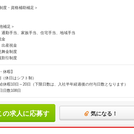
制度・資格補助補足＞
他補足＞
：通勤手当、家族手当、住宅手当、地域手当
祝金
・出産祝金
見舞金制度
員割引制度
・休暇】
制（休日はシフト制）
給休暇10日～20日（下限日数は、入社半年経過後の付与日数となります）
日日数108日
この求人に応募す
気になる！
る