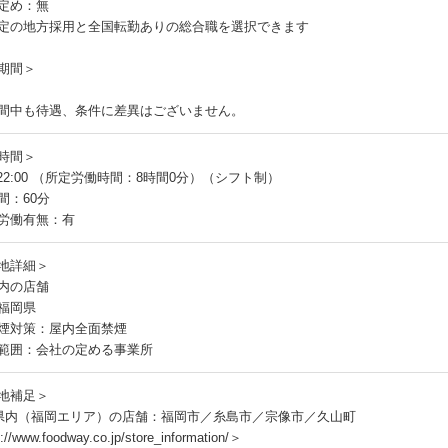
定め：無
定の地方採用と全国転勤ありの総合職を選択できます
期間＞
間中も待遇、条件に差異はございません。
時間＞
～22:00 （所定労働時間：8時間0分）（シフト制）
間：60分
労働有無：有
地詳細＞
内の店舗
福岡県
煙対策：屋内全面禁煙
範囲：会社の定める事業所
地補足＞
県内（福岡エリア）の店舗：福岡市／糸島市／宗像市／久山町
://www.foodway.co.jp/store_information/＞