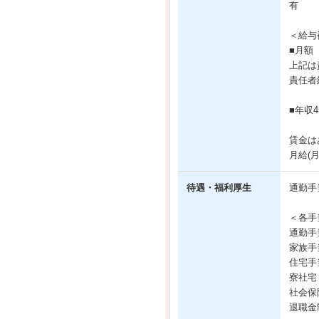
有
＜給与
■月額（
上記は
責任者
■年収
賃金は
月給(
待遇・福利厚生
通勤手
＜各手
通勤手
家族手
住宅手
寮社宅
社会保
退職金