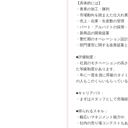
【具体的には】
・青果の加工・陳列
・市場動向を踏まえた仕入れ業
・売上・在庫・生産数の管理
・パート・アルバイトの採用・
・新商品の開発提案
・繁忙期のオペレーション設計
・部門運営に関する改善提案と
■評価制度：
・社員のモチベーションの高さ
た等級制度があります。
・年に一度全員に昇級のタイ
の人もこのくらいもらっている
■キャリアパス：
・まずはスタッフとして売場経
■得られるスキル：
・幅広いマネジメント能力や、
・社内の売り場コンテストもあ