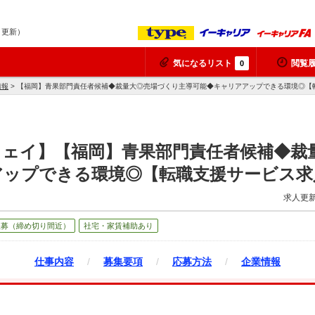
9 更新）
気になるリスト
閲覧
0
情報
> 【福岡】青果部門責任者候補◆裁量大◎売場づくり主導可能◆キャリアアップできる環境◎【
ウェイ】【福岡】青果部門責任者候補◆裁
アップできる環境◎【転職支援サービス求
求人更新
急募（締め切り間近）
社宅・家賃補助あり
仕事内容
/
募集要項
/
応募方法
/
企業情報