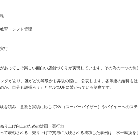
務
教育・シフト管理
実行
があってこそ楽しい面白い店舗づくりが実現しています。その為の一つの制
ミングがあり、誰がどの等級かも昇級の際に、公表します。各等級の給料も社
のか。自分も頑張ろう」とヤル気UPに繋がっている制度です。
験を積み、意欲と実績に応じてSV（スーパーバイザー）やバイヤーへのス
売り上げ向上のための計画・実行力
って表彰される、売り上げで賞与に反映される成功した事例は、水平転換を