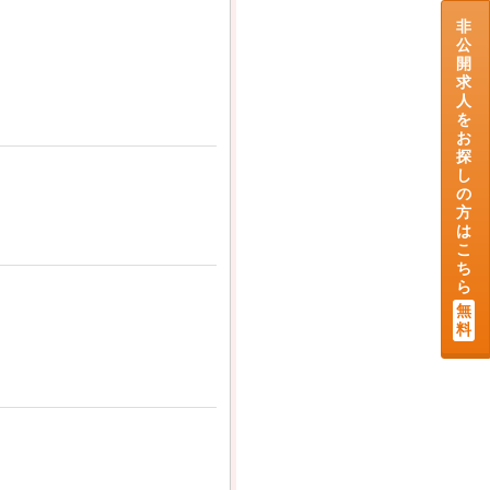
非
公
開
求
人
を
お
探
し
の
方
は
こ
ち
ら
無
料