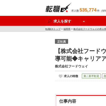
535,774
求人数
件（8/
転職EX
求人を探す
転職EXトップ
>
福岡県
>
株式会社フードウェイの求人
正社員
【株式会社フード
導可能◆キャリア
株式会社フードウェイ
求人の特徴
第二新卒歓迎
仕事内容