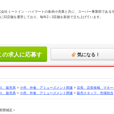
株式会社ミートイン・ハイマートの食肉小売業と共に、スーパー事業部である
に32店舗を運営しており、毎年2～3店舗を新規で立ち上げています。
この求人に応募す
気になる！
る
ス、販売系
>
小売、外食、アミューズメント関連
>
店長、店長候補、マネー
ス、販売系
>
小売、外食、アミューズメント関連
>
販売スタッフ、売場担当
員
形態補足＞