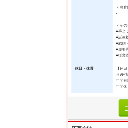
＜教育
-
＜その
■手当
■誕生
■結婚
■慶弔
■従業
休日・休暇
【休日
月9休
年間有
年間休