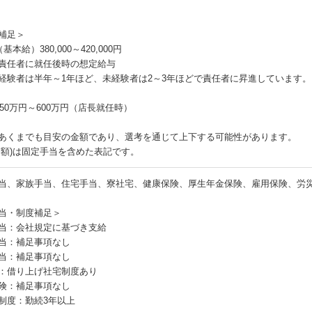
補足＞
基本給）380,000～420,000円
責任者に就任後時の想定給与
経験者は半年～1年ほど、未経験者は2～3年ほどで責任者に昇進しています。
450万円～600万円（店長就任時）
あくまでも目安の金額であり、選考を通じて上下する可能性があります。
月額)は固定手当を含めた表記です。
当、家族手当、住宅手当、寮社宅、健康保険、厚生年金保険、雇用保険、労
当・制度補足＞
当：会社規定に基づき支給
当：補足事項なし
当：補足事項なし
：借り上げ社宅制度あり
険：補足事項なし
制度：勤続3年以上