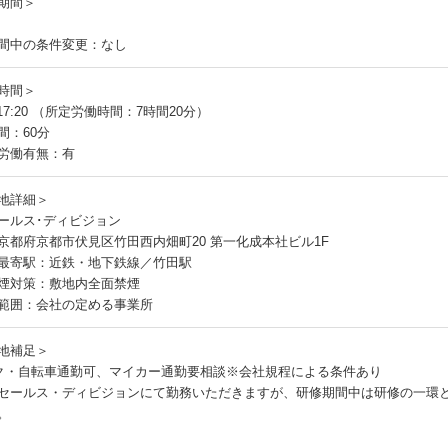
期間＞
間中の条件変更：なし
時間＞
～17:20 （所定労働時間：7時間20分）
間：60分
労働有無：有
地詳細＞
ールス･ディビジョン
京都府京都市伏見区竹田西内畑町20 第一化成本社ビル1F
最寄駅：近鉄・地下鉄線／竹田駅
煙対策：敷地内全面禁煙
範囲：会社の定める事業所
地補足＞
ク・自転車通勤可、マイカー通勤要相談※会社規程による条件あり
セールス・ディビジョンにて勤務いただきますが、研修期間中は研修の一環
。