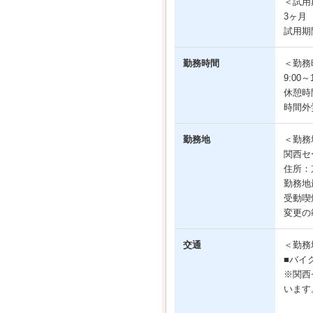
＜試用
3ヶ月
試用期
勤務時間
＜勤務
9:00
休憩時
時間外
勤務地
＜勤務
関西セ
住所：
勤務地
受動喫
変更の
交通
＜勤務
■バイ
※関西
います