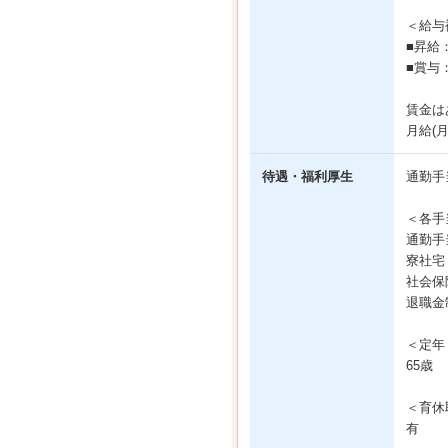
＜給与
■昇給
■賞与
賃金は
月給(
待遇・福利厚生
通勤手
＜各手
通勤手
寮社宅
社会保
退職金
＜定年
65歳
＜育休
有