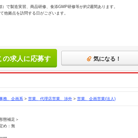
都）で製造実習、商品研修、食添GMP研修等が約2週間あります。
て他拠点を訪問する日がございます。
この求人に応募す
気になる！
る
事務、企画系
>
営業、代理店営業、渉外
>
営業、企画営業(法人)
員
形態補足＞
定め：無