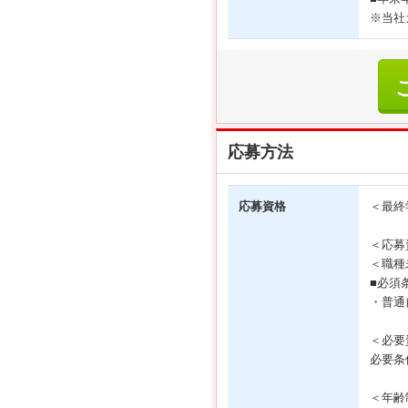
※当社
応募方法
応募資格
＜最終
＜応募
＜職種
■必須
・普通
＜必要
必要条
＜年齢