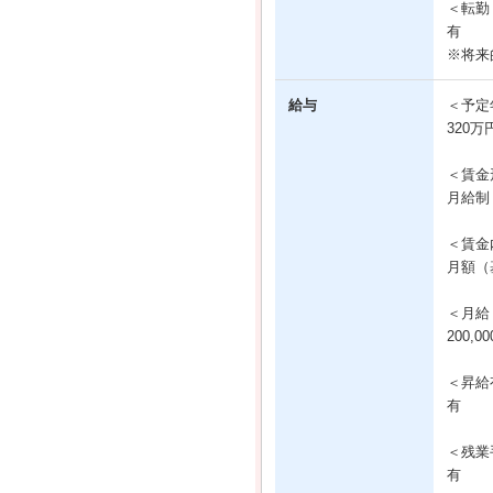
＜転勤
有
※将来
給与
＜予定
320万
＜賃金
月給制
＜賃金
月額（基
＜月給
200,0
＜昇給
有
＜残業
有