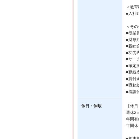
＜教育
■入社
＜その
■従業
■財形
■親睦
■功労
■サー
■確定拠
■勤続
■貸付
■職務
■看護
休日・休暇
【休日
週休2
年間有
年間休
■年末