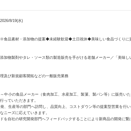
26/8/19(水)
※食品素材・添加物の提案◆未経験歓迎◆土日祝休◆美味しい食品づくりに
添加物製剤やタレ・ソース類の製造販売を手がける老舗メーカー／「美味し
理及び新規顧客開拓などの一般販売業務
手～中小の食品メーカー（食肉加工、水産加工、製菓、製パン等）に販売いた
行っていただきます。
開発、生産等の部門へ訪問し、品質向上、コストダウン等の提案型営業を行い
なニーズに応えていきます。
ドを自社の研究開発部門へフィードバックすることにより新商品の開発に繋