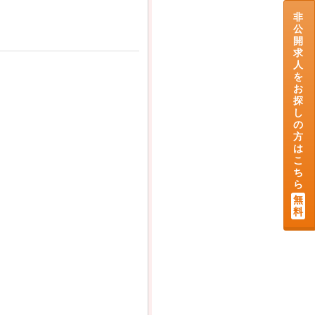
非
公
開
求
人
を
お
探
し
の
方
は
こ
ち
ら
無
料