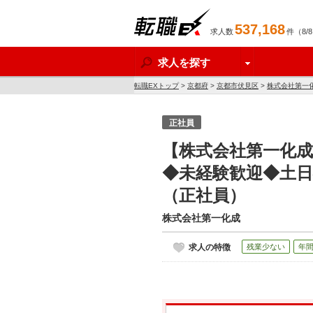
537,168
求人数
件（8/
転職EX
求人を探す
転職EXトップ
>
京都府
>
京都市伏見区
>
株式会社第一
正社員
【株式会社第一化
◆未経験歓迎◆土
（正社員）
株式会社第一化成
求人の特徴
残業少ない
年間