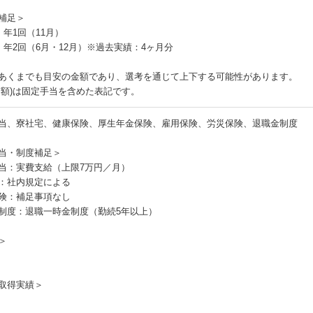
補足＞
：年1回（11月）
：年2回（6月・12月）※過去実績：4ヶ月分
あくまでも目安の金額であり、選考を通じて上下する可能性があります。
月額)は固定手当を含めた表記です。
当、寮社宅、健康保険、厚生年金保険、雇用保険、労災保険、退職金制度
当・制度補足＞
当：実費支給（上限7万円／月）
：社内規定による
険：補足事項なし
制度：退職一時金制度（勤続5年以上）
＞
取得実績＞