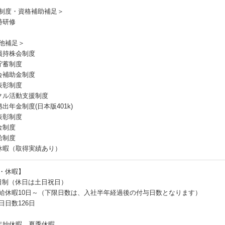
制度・資格補助補足＞
時研修
他補足＞
員持株会制度
貯蓄制度
会補助金制度
表彰制度
クル活動支援制度
出年金制度(日本版401k)
表彰制度
金制度
給制度
休暇（取得実績あり）
・休暇】
日制（休日は土日祝日）
給休暇10日～（下限日数は、入社半年経過後の付与日数となります）
日日数126日
年始休暇、夏季休暇