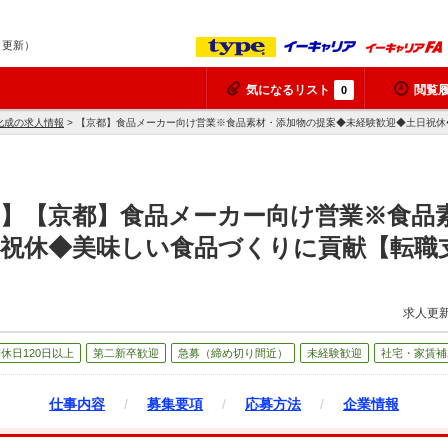
8 更新）
気になるリスト
閲覧
0
化成の求人情報
> 【京都】食品メーカー向け営業※食品素材・添加物の提案◆未経験歓迎◆土日祝
成】【京都】食品メーカー向け営業※食品
日祝休◆美味しい食品づくりに貢献【転職
求人更新
休日120日以上
第二新卒歓迎
急募（締め切り間近）
未経験歓迎
社宅・家賃補
仕事内容
/
募集要項
/
応募方法
/
企業情報