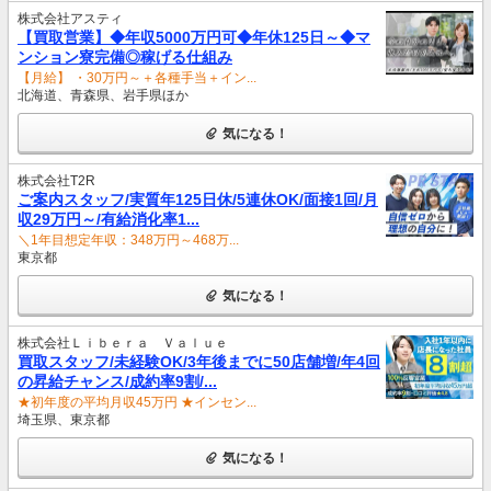
株式会社アスティ
【買取営業】◆年収5000万円可◆年休125日～◆マ
ンション寮完備◎稼げる仕組み
【月給】 ・30万円～＋各種手当＋イン...
北海道、青森県、岩手県ほか
気になる！
株式会社T2R
ご案内スタッフ/実質年125日休/5連休OK/面接1回/月
収29万円～/有給消化率1...
＼1年目想定年収：348万円～468万...
東京都
気になる！
株式会社Ｌｉｂｅｒａ Ｖａｌｕｅ
買取スタッフ/未経験OK/3年後までに50店舗増/年4回
の昇給チャンス/成約率9割/...
★初年度の平均月収45万円 ★インセン...
埼玉県、東京都
気になる！