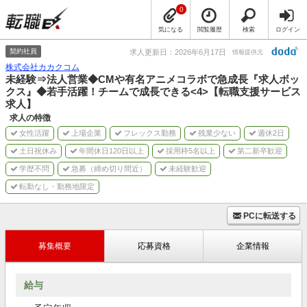
0
気になる
閲覧履歴
検索
ログイン
契約社員
求人更新日：2026年6月17日
情報提供元
株式会社カカクコム
未経験⇒法人営業◆CMや有名アニメコラボで急成長『求人ボッ
クス』◆若手活躍！チームで成長できる<4>【転職支援サービス
求人】
求人の特徴
女性活躍
上場企業
フレックス勤務
残業少ない
週休2日
土日祝休み
年間休日120日以上
採用枠5名以上
第二新卒歓迎
学歴不問
急募（締め切り間近）
未経験歓迎
転勤なし・勤務地限定
PCに転送する
募集概要
応募資格
企業情報
給与