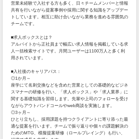
営業未経験で入社する方も多く、日々チームメンバーと情報
共有を行いながら提案事例や採用に関する知識をアップデー
トしています。相互に助け合いながら業務を進める雰囲気の
チームです。
■求人ボックスとは？
アルバイトから正社員まで幅広い求人情報を掲載している求
人一括検索サイトです。月間ユーザーは1100万人と多く利
用されています。
■入社後のキャリアパス：
◎1か月～
座学にて名刺交換などを含めた営業としての基礎的なビジネ
スマナーの研修を行い、「求人ボックス」や「求人業界」に
関する基礎知識を習得します。先輩や上司のフォローを受け
ながらアウトバンドコールやweb商談を実施します。
◎3ヶ月～
ひとり立ちし、採用課題を持つクライアントに寄り添った最
適な提案を行います。チームで振り返りや個々の課題解決の
ためのMTG、模擬提案研修（ロールプレイング）も行い、