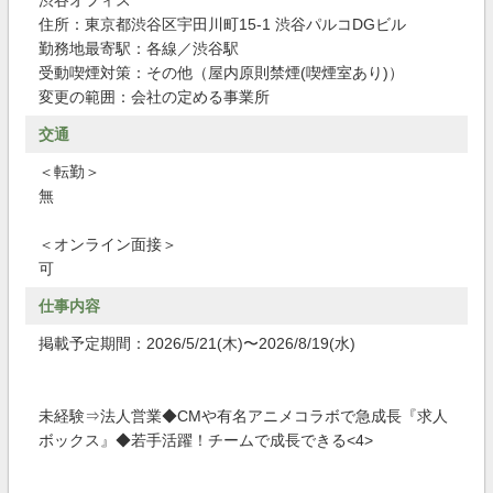
渋谷オフィス
住所：東京都渋谷区宇田川町15-1 渋谷パルコDGビル
勤務地最寄駅：各線／渋谷駅
受動喫煙対策：その他（屋内原則禁煙(喫煙室あり)）
変更の範囲：会社の定める事業所
交通
＜転勤＞
無
＜オンライン面接＞
可
仕事内容
掲載予定期間：2026/5/21(木)〜2026/8/19(水)
未経験⇒法人営業◆CMや有名アニメコラボで急成長『求人
ボックス』◆若手活躍！チームで成長できる<4>