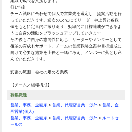
組織で成長を支援します。
◎1年後
チーム戦略に合わせて個人で営業先を選定し、提案活動を行
っていただきます。週次の1on1にてリーダーや上長と各数
値をもとに定量的に振り返り、効率的に目標達成ができるよ
うに自身の活動をブラッシュアップしていきます
その後もご自身の志向性に応じ、リーダーやメンターとして
後輩の育成もサポート。チームの営業戦略立案や目標達成に
向けて必要な施策を上長と一緒に考え、メンバーに落とし込
んでいただきます。
変更の範囲：会社の定める業務
【チーム／組織構成】
募集職種
営業、事務、企画系
>
営業、代理店営業、渉外
>
営業、企
画営業(個人)
営業、事務、企画系
>
営業、代理店営業、渉外
>
ルートセ
ールス