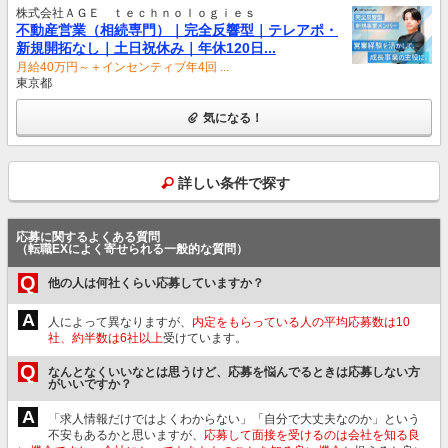
株式会社ＡＧＥ ｔｅｃｈｎｏｌｏｇｉｅｓ
不動産営業（相続専門）｜完全反響型｜テレアポ・
新規開拓なし｜土日祝休み｜年休120日...
月給40万円～＋インセンティブ年4回 ...
東京都
気になる！
詳しい条件で探す
応募に関するよくある質問
（転職EXによく寄せられる一般的な質問）
Q
他の人は何社くらい応募していますか？
A
人によって異なりますが、
内定をもらっている人の平均応募数は10
社、約半数は6社以上
受けています。
Q
なんとなくいいなとは思うけど、応募を悩んでるときは応募しない方
がいいですか？
A
「求人情報だけではよくわからない」「自分で大丈夫なのか」という
不安もあるかと思いますが、
応募して面接を受けるのは会社を知る良