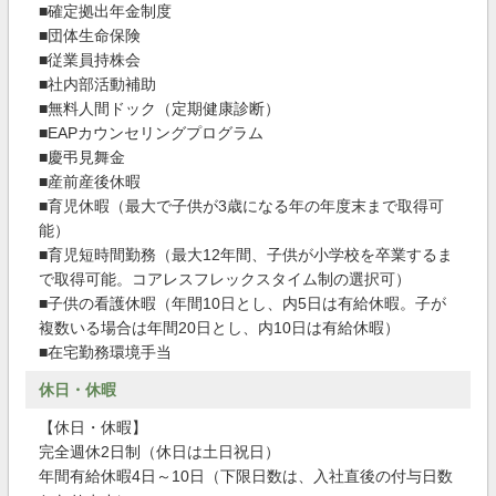
■確定拠出年金制度
■団体生命保険
■従業員持株会
■社内部活動補助
■無料人間ドック（定期健康診断）
■EAPカウンセリングプログラム
■慶弔見舞金
■産前産後休暇
■育児休暇（最大で子供が3歳になる年の年度末まで取得可
能）
■育児短時間勤務（最大12年間、子供が小学校を卒業するま
で取得可能。コアレスフレックスタイム制の選択可）
■子供の看護休暇（年間10日とし、内5日は有給休暇。子が
複数いる場合は年間20日とし、内10日は有給休暇）
■在宅勤務環境手当
休日・休暇
【休日・休暇】
完全週休2日制（休日は土日祝日）
年間有給休暇4日～10日（下限日数は、入社直後の付与日数