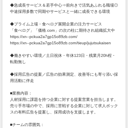
◆急成長サービス＆若手中心⇒前向きで活気あふれる職場◎
中途採用多数で同期やサービスと一緒に成長できる環境
◆プライム上場・食べログ展開企業の注力サービス
「食べログ」「価格.com」の次の柱に期待され組織拡大中
https://xn--pckua2a7gp15o89zb.com/
https://xn--pckua2a7gp15o89zb.com/tieup/jujutsukaisen
◆働きやすい環境／土日祝休・年休123日・残業月20h程・
転勤無し
◆採用広告の提案／広告の効果測定、改善等にも寄り添い採
用活動に伴走
■業務内容：
人材採用に課題を持つ企業に対する提案営業を担当します。
売り手市場の中で、採用に苦戦する企業に対して求人ボック
スの有料広告を提案し、採用成功を支援します。
■チームの雰囲気：