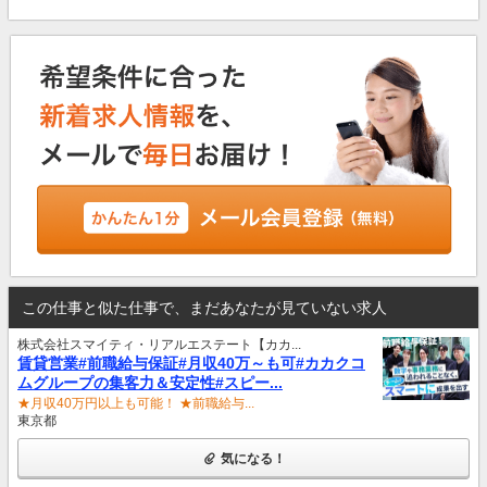
この仕事と似た仕事で、まだあなたが見ていない求人
株式会社スマイティ・リアルエステート【カカ...
賃貸営業#前職給与保証#月収40万～も可#カカクコ
ムグループの集客力＆安定性#スピー...
★月収40万円以上も可能！ ★前職給与...
東京都
気になる！