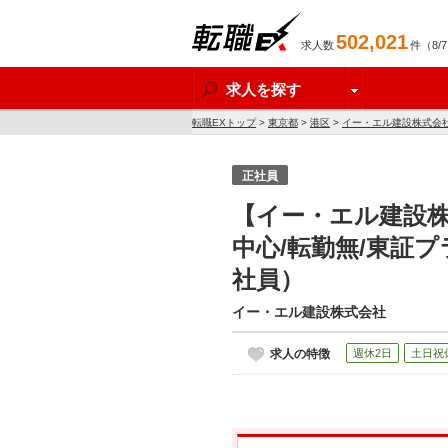
502,021
求人数
件（8/
転職EX
求人を探す
転職EXトップ
>
東京都
>
港区
>
イー・エル建設株式会
正社員
【イー・エル建設株
中心/転勤無/東証
社員）
イー・エル建設株式会社
求人の特徴
週休2日
土日祝