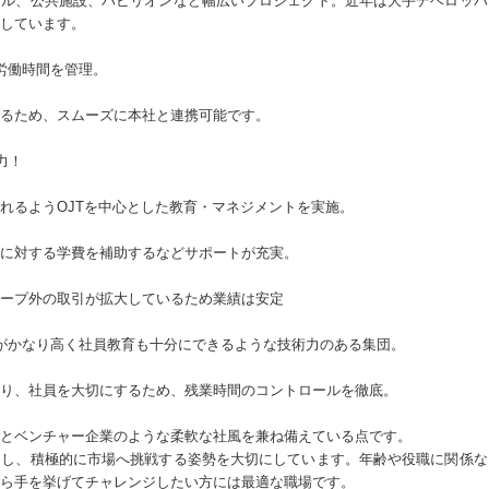
テル、公共施設、パビリオンなど幅広いプロジェクト。近年は大手デベロッパ
しています。
労働時間を管理。
るため、スムーズに本社と連携可能です。
力！
れるようOJTを中心とした教育・マネジメントを実施。
に対する学費を補助するなどサポートが充実。
ープ外の取引が拡大しているため業績は安定
がかなり高く社員教育も十分にできるような技術力のある集団。
り、社員を大切にするため、残業時間のコントロールを徹底。
とベンチャー企業のような柔軟な社風を兼ね備えている点です。
出し、積極的に市場へ挑戦する姿勢を大切にしています。年齢や役職に関係な
ら手を挙げてチャレンジしたい方には最適な職場です。