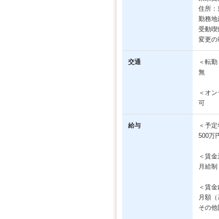
住所：東
勤務地
受動喫
変更の
交通
＜転勤
無
＜オン
可
給与
＜予定
500万
＜賃金
月給制
＜賃金
月額（基
その他固