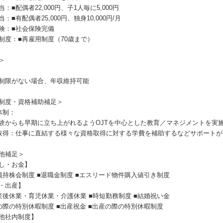
：■配偶者22,000円、子1人毎に5,000円
：■有配偶者25,000円、独身10,000円/月
険：■社会保険完備
制度：■再雇用制度（70歳まで）
＞
制限がない場合、年収維持可能
制度・資格補助補足＞
体制：
験からも早期に立ち上がれるようOJTを中心とした教育／マネジメントを実
取得：仕事に直結する様々な資格取得に対する学費を補助するなどサポートが
他補足＞
し・お金】
員持株会制度 ■退職金制度 ■エスリード物件購入値引き制度
・出産】
産後休業・育児休業・介護休業 ■時短勤務制度 ■結婚祝い金
の際の特別休暇制度 ■出産祝金 ■出産の際の特別休暇制度
他社内制度】