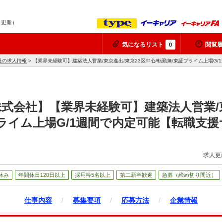
7 更新）
気になるリスト
閲覧
0
社の求人情報
> 【業界未経験可】建築法人営業/東京進出/東京23区中心/転勤無/東証プライム上場G
式会社】【業界未経験可】建築法人営業/東
プライム上場G/1週間で内定可能【転職支
求人更
休み
年間休日120日以上
採用枠5名以上
第二新卒歓迎
急募（締め切り間近）
仕事内容
/
募集要項
/
応募方法
/
企業情報