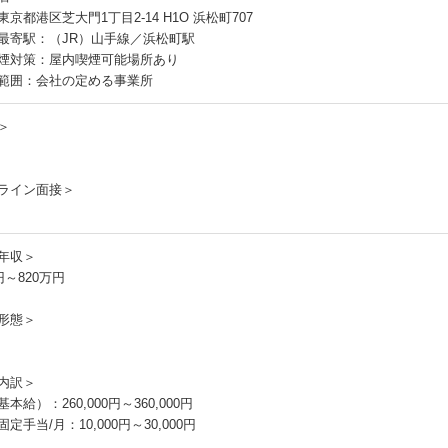
京都港区芝大門1丁目2-14 H1O 浜松町707
最寄駅：（JR）山手線／浜松町駅
煙対策：屋内喫煙可能場所あり
範囲：会社の定める事業所
＞
ライン面接＞
年収＞
円～820万円
形態＞
内訳＞
本給）：260,000円～360,000円
定手当/月：10,000円～30,000円