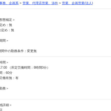
事務、企画系
>
営業、代理店営業、渉外
>
営業、企画営業(法人)
員
形態補足＞
定め：無
の定め：無
期間＞
期間中の勤務条件：変更無
時間＞
～17:00 （所定労働時間：8時間0分）
間：60分
労働有無：有
勤務＞
地詳細＞
店