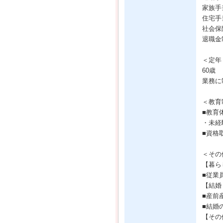
家族手当
住宅手当
社会保
退職金
＜定年
60歳
業務に
＜教育
■教育
・未経
■資格
＜その
【暮ら
■従業
【結婚
■産前
■結婚
【その