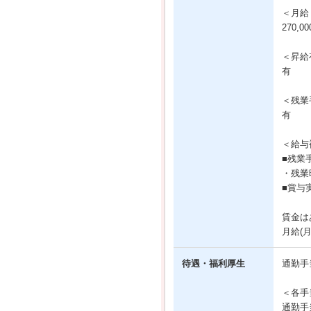
＜月給
270,0
＜昇給
有
＜残業
有
＜給与
■残業
・残業
■賞与
賃金は
月給(
待遇・福利厚生
通勤手
＜各手
通勤手