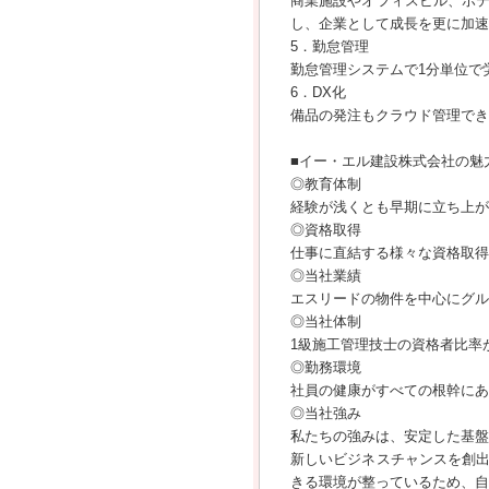
商業施設やオフィスビル、ホ
し、企業として成長を更に加速
5．勤怠管理
勤怠管理システムで1分単位で
6．DX化
備品の発注もクラウド管理でき
■イー・エル建設株式会社の魅
◎教育体制
経験が浅くとも早期に立ち上が
◎資格取得
仕事に直結する様々な資格取得
◎当社業績
エスリードの物件を中心にグル
◎当社体制
1級施工管理技士の資格者比率
◎勤務環境
社員の健康がすべての根幹にあ
◎当社強み
私たちの強みは、安定した基盤
新しいビジネスチャンスを創
きる環境が整っているため、自