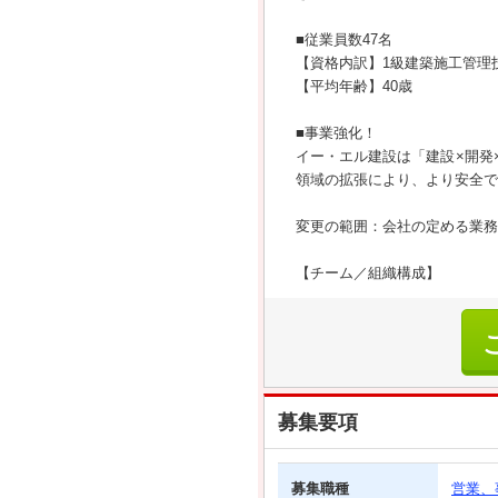
■従業員数47名
【資格内訳】1級建築施工管理技士
【平均年齢】40歳
■事業強化！
イー・エル建設は「建設×開発
領域の拡張により、より安全で
変更の範囲：会社の定める業務
【チーム／組織構成】
募集要項
募集職種
営業、