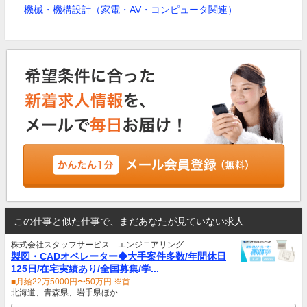
機械・機構設計（家電・AV・コンピュータ関連）
この仕事と似た仕事で、まだあなたが見ていない求人
株式会社スタッフサービス エンジニアリング...
製図・CADオペレーター◆大手案件多数/年間休日
125日/在宅実績あり/全国募集/学...
■月給22万5000円〜50万円 ※首...
北海道、青森県、岩手県ほか