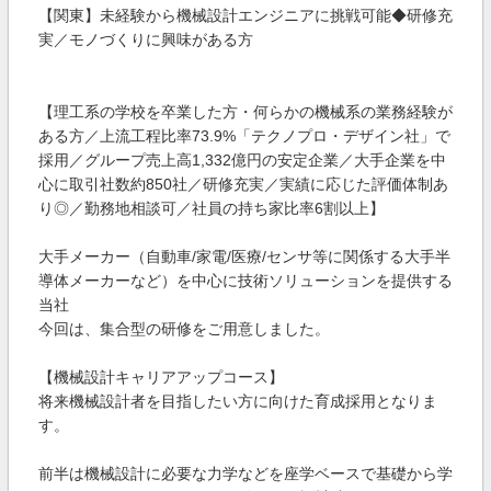
【関東】未経験から機械設計エンジニアに挑戦可能◆研修充
実／モノづくりに興味がある方
【理工系の学校を卒業した方・何らかの機械系の業務経験が
ある方／上流工程比率73.9%「テクノプロ・デザイン社」で
採用／グループ売上高1,332億円の安定企業／大手企業を中
心に取引社数約850社／研修充実／実績に応じた評価体制あ
り◎／勤務地相談可／社員の持ち家比率6割以上】
大手メーカー（自動車/家電/医療/センサ等に関係する大手半
導体メーカーなど）を中心に技術ソリューションを提供する
当社
今回は、集合型の研修をご用意しました。
【機械設計キャリアアップコース】
将来機械設計者を目指したい方に向けた育成採用となりま
す。
前半は機械設計に必要な力学などを座学ベースで基礎から学