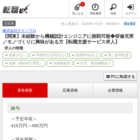
0
気になる
閲覧履歴
検索
ログイン
正社員
求人更新日：2026年7月2日
情報提供元
株式会社テクノプロ
【関東】未経験から機械設計エンジニアに挑戦可能◆研修充実
／モノづくりに興味がある方【転職支援サービス求人】
求人の特徴
残業少ない
年間休日120日以上
採用枠5名以上
第二新卒歓迎
急募（締め切り間近）
未経験歓迎
社宅・家賃補助あり
PCに転送する
募集概要
応募資格
企業情報
給与
＜予定年収＞
415万円～490万円
＜賃金形態＞