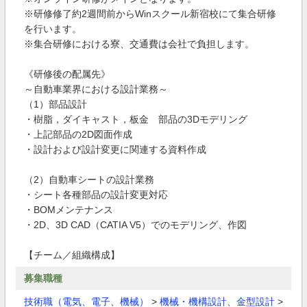
※研修修了約2週間前からWinスクール新宿校にて集合研修
を行います。
※集合研修における寮、交通費は会社で負担します。
《研修後の配属先》
～自動車業界における設計業務～
（1）部品設計
・樹脂，ダイキャスト，板金 部品の3Dモデリング
・上記部品の2D図面作成
・設計および設計変更に関連する資料作成
（2）自動車シートの設計業務
・シート各種部品の設計変更対応
・BOMメンテナンス
・2D、3D CAD（CATIA V5）でのモデリング、作図
【チーム／組織構成】
募集職種
技術職（電気、電子、機械）
>
機械・機構設計、金型設計
>