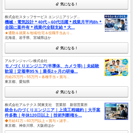
気になる！
株式会社スタッフサービス エンジニアリング...
機械・電気設計＊40代～60代活躍＊残業月平均8h＊
全国に案件有＊残業代全額支給＊大...
★通勤＆就業＆地域/住宅＆役職手当あり...
北海道、岩手県、宮城県ほか
気になる！
アルテンジャパン株式会社
モノづくりエンジニア(半導体、カメラ等)｜未経験
歓迎｜定着率95％｜最長2ヶ月の研修...
月給25万円～55万円＋各種手当＋賞与...
東京都、愛知県
気になる！
株式会社アルテクス 関東支社 営業部 新宿営業所
統合ものづくりエンジニア｜上流工程確約｜大手案
件多数｜年休120日以上｜技術判断権を...
◆月給41万～60万円以上＋賞与＋諸手...
東京都、神奈川県、大阪府ほか