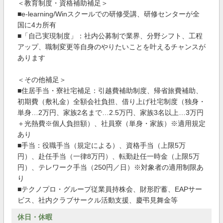
＜教育制度・資格補助補足＞
■e-learning/Winスクールでの研修受講、研修センターが全
国に4カ所有
■「自己実現制度」：社内公募制で業界、分野シフト、工程
アップ、職制変更等自身のやりたいことを叶えるチャンスが
あります
＜その他補足＞
■住居手当・寮社宅補足：引越費補助制度、帰省旅費補助、
初期費（敷礼金）全額会社負担、借り上げ社宅制度（独身・
単身…2万円、家族2名まで…2.5万円、家族3名以上…3万円
＋光熱費※個人負担額）、社員寮（単身・家族）※適用規定
あり
■手当：役職手当（規定による）、資格手当（上限5万
円）、赴任手当（一律8万円）、転勤赴任一時金（上限5万
円）、テレワーク手当（250円／日）※対象者の適用制限あ
り
■テクノプロ・グループ従業員持株会、財形貯蓄、EAPサー
ビス、社内クラブサークル活動支援、慶弔見舞金等
休日・休暇