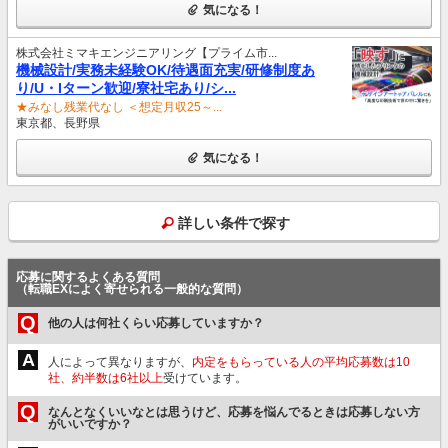
気になる！
株式会社ミマキエンジニアリング【プライム市...
機械設計/実務未経験OK/待遇面充実/研修制度あ
り/U・Iターン歓迎/寮社宅あり/シ...
★みなし残業代なし ＜想定月収25～...
東京都、長野県
気になる！
詳しい条件で探す
応募に関するよくある質問
（転職EXによく寄せられる一般的な質問）
Q
他の人は何社くらい応募していますか？
A
人によって異なりますが、
内定をもらっている人の平均応募数は10
社、約半数は6社以上
受けています。
Q
なんとなくいいなとは思うけど、応募を悩んでるときは応募しない方
がいいですか？