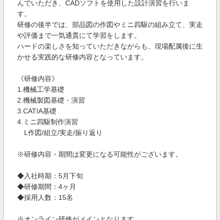
んでいただき、CADソフトを使用した設計演習を行いま
す。
研修の後半では、部品図の作図やミニ四駆の組み立て、実走
や評価まで一気通貫にて学習をします。
ハードの楽しさを知っていただきながらも、現場配属後に生
かせる実践的な研修内容となっています。
《研修内容》
1.機械工学基礎
2.機械製図基礎・演習
3.CATIA基礎
4.ミニ四駆制作演習
L作図/組立/実走/振り返り
※研修内容・期間は変更になる可能性がございます。
◆入社時期：5月下旬
◆研修期間：4ヶ月
◆採用人数：15名
※オンライン研修がメインとなります。