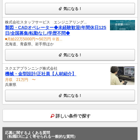
気になる！
株式会社スタッフサービス エンジニアリング...
製図・CADオペレーター◆未経験歓迎/年間休日125
日/全国募集/転勤なし/学歴不問◆
■月給22万5000円〜50万円 ※首...
北海道、青森県、岩手県ほか
気になる！
スクエアプランニング株式会社
機械・金型設計/正社員【人材紹介】
月収 21万円 〜
兵庫県
気になる！
詳しい条件で探す
応募に関するよくある質問
（転職EXによく寄せられる一般的な質問）