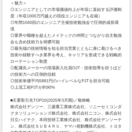
＜魅力＞
◎エンジニアとしての市場価値向上が年収に直結する評価制
度（年収1000万円越えの現役エンジニアも在籍）
◎年間1040回のエンジニア主催技術勉強会で圧倒的成長環
境
◎業界や職種を超えたメイテックの仲間とつながり自主勉強
会も含め技術力を研鑽可能
◎最先端の技術情報を知る担当営業とともに身に着けるべき
技術や経験すべき業界を考え、キャリアを形成できる戦略的
ローテーション制度
◎配属先メーカーの現場新入社員OJT・技術指導を担うほど
の技術力への圧倒的信頼
◎技術単価平均5881円のハイレベルなPJTを担当可能
◎上流工程PJTが約90%
■主要取引先TOP10(2025年3月期)／敬称略
株式会社デンソー、三菱重工業株式会社、ソニーセミコンダ
クタソリューションズ株式会社、株式会社ニコン、株式会社
日立ハイテク、本田技研工業株式会社、株式会社デンソーテ
ン、株式会社ＳＵＢＡＲＵ、ヤマハ発動機株式会社、トヨタ