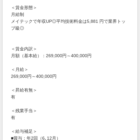
＜賃金形態＞
月給制
メイテックで年収UP◎平均技術料金は5,881 円で業界トッ
プ級◎
＜賃金内訳＞
月額（基本給）：269,000円～400,000円
＜月給＞
269,000円～400,000円
＜昇給有無＞
有
＜残業手当＞
有
＜給与補足＞
■賞与：年2回（6､12月）