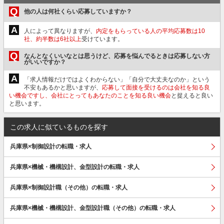
Q
他の人は何社くらい応募していますか？
A
人によって異なりますが、
内定をもらっている人の平均応募数は10
社、約半数は6社以上
受けています。
Q
なんとなくいいなとは思うけど、応募を悩んでるときは応募しない方
がいいですか？
A
「求人情報だけではよくわからない」「自分で大丈夫なのか」という
不安もあるかと思いますが、
応募して面接を受けるのは会社を知る良
い機会ですし、会社にとってもあなたのことを知る良い機会
と捉えると良い
と思います。
この求人に似ているものを探す
兵庫県×制御設計の転職・求人
兵庫県×機械・機構設計、金型設計の転職・求人
兵庫県×制御設計職（その他）の転職・求人
兵庫県×機械・機構設計、金型設計職（その他）の転職・求人