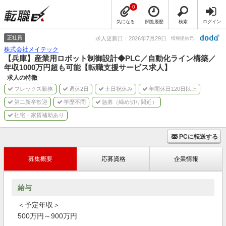
0
気になる
閲覧履歴
検索
ログイン
正社員
求人更新日：2026年7月29日
情報提供元
株式会社メイテック
【兵庫】産業用ロボット制御設計◆PLC／自動化ライン構築／
年収1000万円超も可能【転職支援サービス求人】
求人の特徴
フレックス勤務
週休2日
土日祝休み
年間休日120日以上
第二新卒歓迎
学歴不問
急募（締め切り間近）
社宅・家賃補助あり
PCに転送する
募集概要
応募資格
企業情報
給与
＜予定年収＞
500万円～900万円