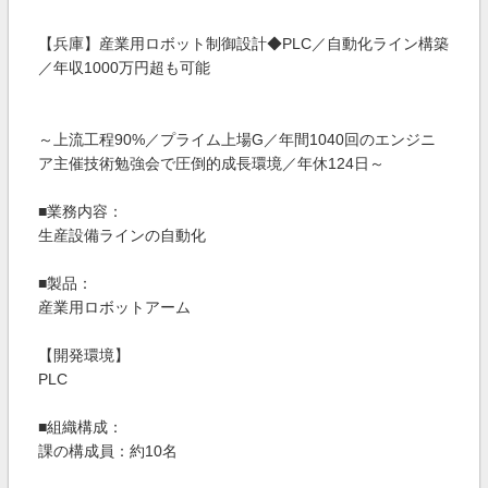
【兵庫】産業用ロボット制御設計◆PLC／自動化ライン構築
／年収1000万円超も可能
～上流工程90%／プライム上場G／年間1040回のエンジニ
ア主催技術勉強会で圧倒的成長環境／年休124日～
■業務内容：
生産設備ラインの自動化
■製品：
産業用ロボットアーム
【開発環境】
PLC
■組織構成：
課の構成員：約10名