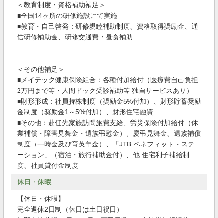
＜教育制度・資格補助補足＞
■全国14ヶ所の研修施設にて実施
■教育・自己啓発：研修親睦補助制度、資格取得奨励金、通
信研修補助金、研修交通費・昼食補助
＜その他補足＞
■メイテック健康保険組合：各種付加給付（医療費自己負担
2万円まで等・人間ドック受診補助等 独自サービスあり）
■財形形成：社員持株制度（奨励金5%付加）、財形貯蓄奨励
金制度（奨励金1～5%付加）、財形住宅融資
■その他：赴任先家族訪問旅費支給、労災保険付加給付（休
業補償・障害見舞金・遺族弔慰金）、慶弔見舞金、遺族補償
制度（一時金及び育英年金）、「JTB ベネフィット・ステ
ーション」（宿泊・旅行補助金付）、他 住宅利子補給制
度、社員貸付金制度
休日・休暇
【休日・休暇】
完全週休2日制（休日は土日祝日）