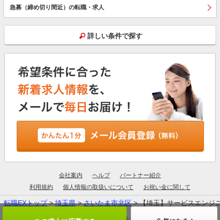
急募（締め切り間近）の転職・求人
詳しい条件で探す
会社案内
ヘルプ
パートナー紹介
利用規約
個人情報の取扱いについて
お祝い金に関して
転職EXトップ
>
埼玉県
>
さいたま市北区
> 【埼玉】サービスエンジ
厚生労働大臣許可：13-ユ-305190