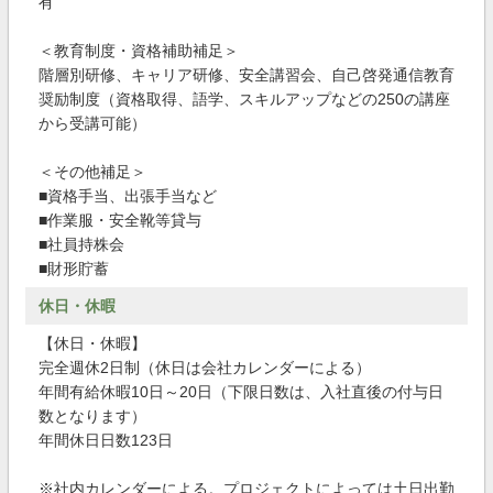
有
＜教育制度・資格補助補足＞
階層別研修、キャリア研修、安全講習会、自己啓発通信教育
奨励制度（資格取得、語学、スキルアップなどの250の講座
から受講可能）
＜その他補足＞
■資格手当、出張手当など
■作業服・安全靴等貸与
■社員持株会
■財形貯蓄
休日・休暇
【休日・休暇】
完全週休2日制（休日は会社カレンダーによる）
年間有給休暇10日～20日（下限日数は、入社直後の付与日
数となります）
年間休日日数123日
※社内カレンダーによる。プロジェクトによっては土日出勤