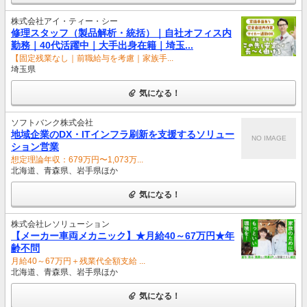
株式会社アイ・ティー・シー
修理スタッフ（製品解析・統括）｜自社オフィス内
勤務｜40代活躍中｜大手出身在籍｜埼玉...
【固定残業なし｜前職給与を考慮｜家族手...
埼玉県
気になる！
ソフトバンク株式会社
地域企業のDX・ITインフラ刷新を支援するソリュー
NO IMAGE
ション営業
想定理論年収：679万円〜1,073万...
北海道、青森県、岩手県ほか
気になる！
株式会社レソリューション
【メーカー車両メカニック】★月給40～67万円★年
齢不問
月給40～67万円＋残業代全額支給 ...
北海道、青森県、岩手県ほか
気になる！