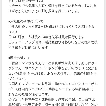
もしくは時間外手当支給
※チームでの業務の共有や管理を行っているため、1人に負
担がかからないように割り振りを行っています。
■入社後の研修について：
〇新人研修：入社後2～3週間かけてじっくり学ぶ期間を設
けます
〇OJT研修：入社後2～3年は先輩社員が同行します
〇フォローアップ研修：製品勉強や資格取得などの様々な技
術研修を定期的に行います
■同社の魅力：
◇社会インフラを支える／社会貢献性が高く誇りある仕事：
ダンプカーやコンクリートポンプ車など、街づくりに欠かせ
ない“特装車”を手がける。あなたの仕事が、未来の都市を形
づくります。
◇国内トップシェアの製品群に携われる：コンクリートポン
プ車では国内シェアNo.1。業界をリードする製品開発に、
あなたの経験を活かせます。
◇安定した経営基盤と成長戦略：創業70年超、自己資本比
率60%以上の安定企業。海外展開や環境対応製品など、次の