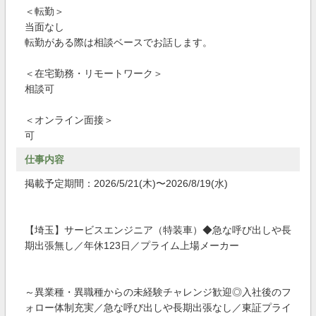
＜転勤＞
当面なし
転勤がある際は相談ベースでお話します。
＜在宅勤務・リモートワーク＞
相談可
＜オンライン面接＞
可
仕事内容
掲載予定期間：2026/5/21(木)〜2026/8/19(水)
【埼玉】サービスエンジニア（特装車）◆急な呼び出しや長
期出張無し／年休123日／プライム上場メーカー
～異業種・異職種からの未経験チャレンジ歓迎◎入社後のフ
ォロー体制充実／急な呼び出しや長期出張なし／東証プライ