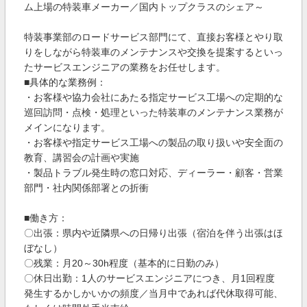
ム上場の特装車メーカー／国内トップクラスのシェア～
特装事業部のロードサービス部門にて、直接お客様とやり取
りをしながら特装車のメンテナンスや交換を提案するといっ
たサービスエンジニアの業務をお任せします。
■具体的な業務例：
・お客様や協力会社にあたる指定サービス工場への定期的な
巡回訪問・点検・処理といった特装車のメンテナンス業務が
メインになります。
・お客様や指定サービス工場への製品の取り扱いや安全面の
教育、講習会の計画や実施
・製品トラブル発生時の窓口対応、ディーラー・顧客・営業
部門・社内関係部署との折衝
■働き方：
〇出張：県内や近隣県への日帰り出張（宿泊を伴う出張はほ
ぼなし）
〇残業：月20～30h程度（基本的に日勤のみ）
〇休日出勤：1人のサービスエンジニアにつき、月1回程度
発生するかしかいかの頻度／当月中であれば代休取得可能、