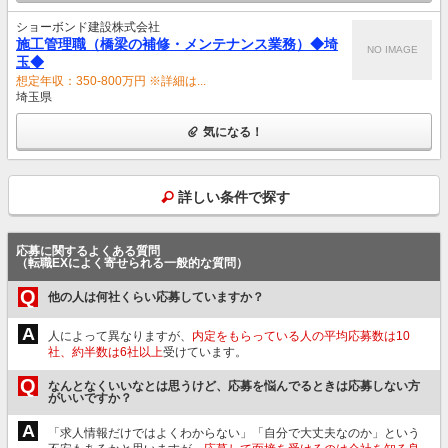
ショーボンド建設株式会社
施工管理職（橋梁の補修・メンテナンス業務）◆埼
NO IMAGE
玉◆
想定年収：350-800万円 ※詳細は...
埼玉県
気になる！
詳しい条件で探す
応募に関するよくある質問
（転職EXによく寄せられる一般的な質問）
Q
他の人は何社くらい応募していますか？
A
人によって異なりますが、
内定をもらっている人の平均応募数は10
社、約半数は6社以上
受けています。
Q
なんとなくいいなとは思うけど、応募を悩んでるときは応募しない方
がいいですか？
A
「求人情報だけではよくわからない」「自分で大丈夫なのか」という