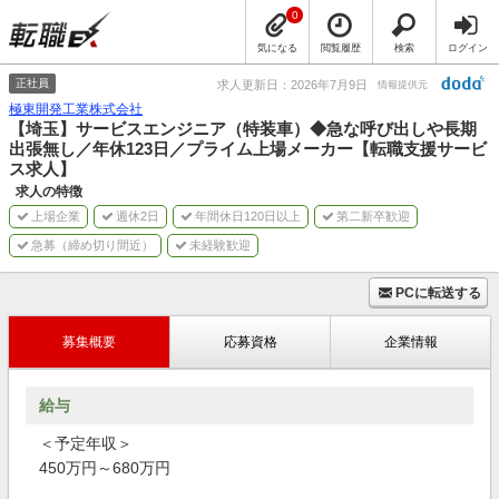
0
気になる
閲覧履歴
検索
ログイン
正社員
求人更新日：2026年7月9日
情報提供元
極東開発工業株式会社
【埼玉】サービスエンジニア（特装車）◆急な呼び出しや長期
出張無し／年休123日／プライム上場メーカー【転職支援サービ
ス求人】
求人の特徴
上場企業
週休2日
年間休日120日以上
第二新卒歓迎
急募（締め切り間近）
未経験歓迎
PCに転送する
募集概要
応募資格
企業情報
給与
＜予定年収＞
450万円～680万円