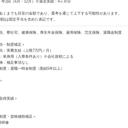
：年2回（6月・12月）※過去実績：4ヶ月分
あくまでも目安の金額であり、選考を通じて上下する可能性があります。
月額)は固定手当を含めた表記です。
当、寮社宅、健康保険、厚生年金保険、雇用保険、労災保険、退職金制度
当・制度補足＞
当：実費支給（上限7万円／月）
：単身用（入寮条件あり）※会社規程による
険：補足事項なし
制度：退職一時金制度（勤続5年以上）
＞
取得実績＞
制度・資格補助補足＞
時研修