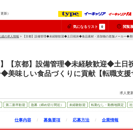
8 更新）
気になるリスト
閲覧
0
化成の求人情報
> 【京都】設備管理◆未経験歓迎◆土日祝休◆食品素材・添加物の老舗メーカー◆
】【京都】設備管理◆未経験歓迎◆土日
ー◆美味しい食品づくりに貢献【転職支援
求人更新
第二新卒歓迎
急募（締め切り間近）
未経験歓迎
転勤なし・勤務地限定
社
仕事内容
/
募集要項
/
応募方法
/
企業情報