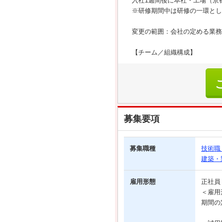
入社1週間後に本社・工場（京
※研修期間中は研修の一環とし
変更の範囲：会社の定める業務
【チーム／組織構成】
募集要項
募集職種
技術職
建築・
雇用形態
正社
＜雇用
期間の