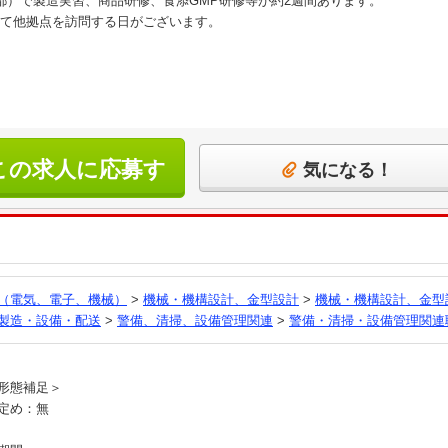
都）で製造実習、商品研修、食添GMP研修等が約2週間あります。
て他拠点を訪問する日がございます。
この求人に応募す
気になる！
る
（電気、電子、機械）
>
機械・機構設計、金型設計
>
機械・機構設計、金型
製造・設備・配送
>
警備、清掃、設備管理関連
>
警備・清掃・設備管理関連
員
形態補足＞
定め：無