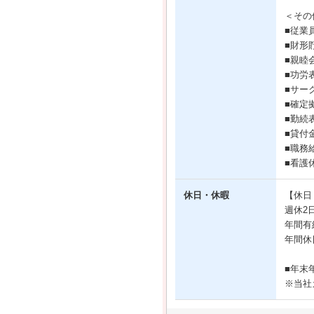
＜その
■従業
■財形
■親睦
■功労
■サー
■確定拠
■勤続
■貸付
■職務
■看護
休日・休暇
【休日
週休2
年間有
年間休
■年末
※当社