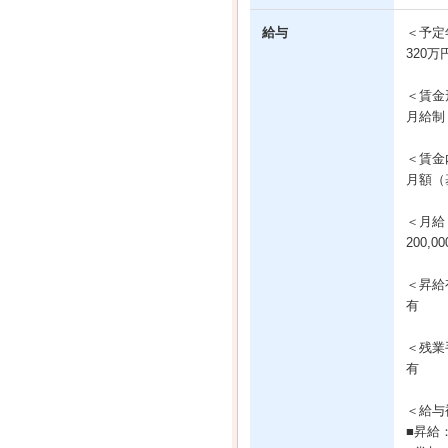
給与
＜予定
320万
＜賃金
月給制
＜賃金
月額（基
＜月給
200,0
＜昇給
有
＜残業
有
＜給与
■昇給