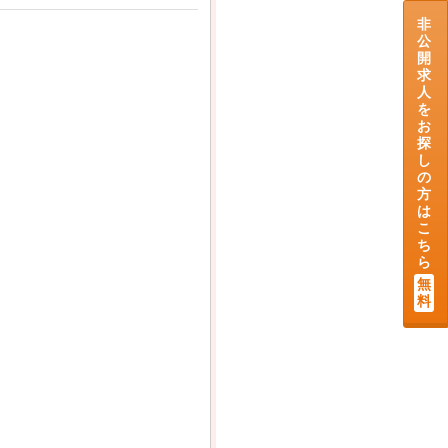
非
公
開
求
人
を
お
探
し
の
方
は
こ
ち
ら
無
料