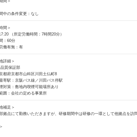
期間＞
間中の条件変更：なし
時間＞
～17:20 （所定労働時間：7時間20分）
間：60分
労働有無：有
地詳細＞
/品質保証部
京都府京都市山科区川田土仏町8
最寄駅：京阪バス線／川田バス停駅
煙対策：敷地内喫煙可能場所あり
範囲：会社の定める事業所
地補足＞
部拠点にて勤務いただきますが、研修期間中は研修の一環として他拠点を訪
＞