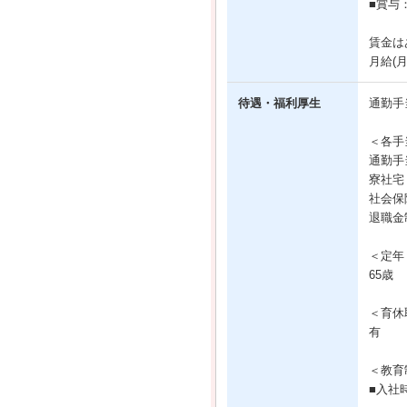
■賞与
賃金は
月給(
待遇・福利厚生
通勤手
＜各手
通勤手
寮社宅
社会保
退職金
＜定年
65歳
＜育休
有
＜教育
■入社