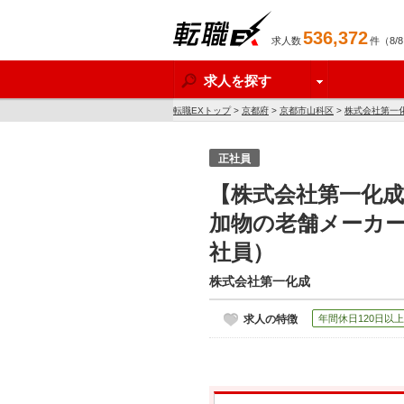
536,372
求人数
件（8/
転職EX
求人を探す
転職EXトップ
>
京都府
>
京都市山科区
>
株式会社第一
正社員
【株式会社第一化成
加物の老舗メーカ
社員）
株式会社第一化成
求人の特徴
年間休日120日以上