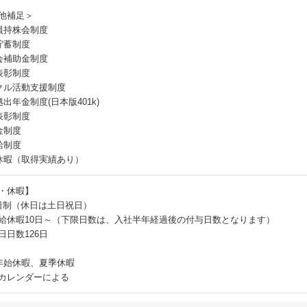
他補足＞
員持株会制度
貯蓄制度
会補助金制度
表彰制度
クル活動支援制度
出年金制度(日本版401k)
表彰制度
金制度
給制度
休暇（取得実績あり）
・休暇】
日制（休日は土日祝日）
給休暇10日～（下限日数は、入社半年経過後の付与日数となります）
日日数126日
年始休暇、夏季休暇
カレンダーによる