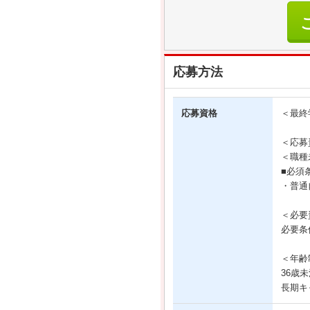
応募方法
応募資格
＜最終
＜応募
＜職種
■必須
・普通
＜必要
必要条
＜年齢
36歳
長期キ