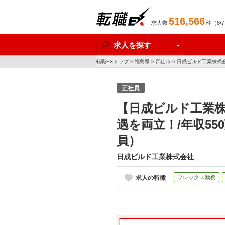
516,566
求人数
件（8/
転職EX
求人を探す
転職EXトップ
>
福島県
>
郡山市
>
日成ビルド工業株式
正社員
【日成ビルド工業
遇を両立！/年収55
員）
日成ビルド工業株式会社
求人の特徴
フレックス勤務