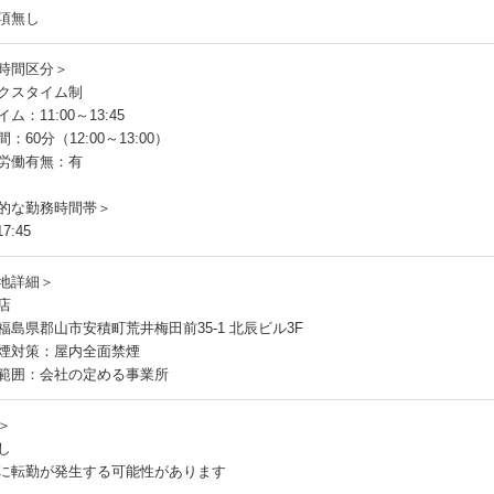
項無し
時間区分＞
クスタイム制
ム：11:00～13:45
：60分（12:00～13:00）
労働有無：有
的な勤務時間帯＞
7:45
地詳細＞
店
福島県郡山市安積町荒井梅田前35-1 北辰ビル3F
煙対策：屋内全面禁煙
範囲：会社の定める事業所
＞
し
に転勤が発生する可能性があります