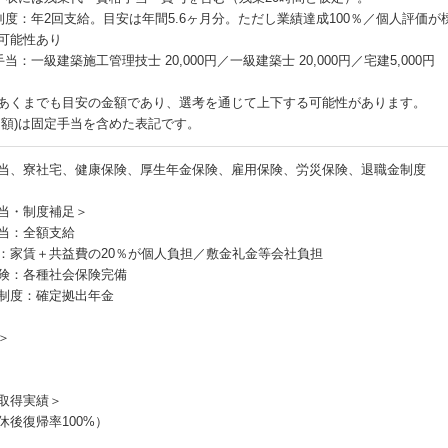
制度：年2回支給。目安は年間5.6ヶ月分。ただし業績達成100％／個人評価
可能性あり
当：一級建築施工管理技士 20,000円／一級建築士 20,000円／宅建5,000円
あくまでも目安の金額であり、選考を通じて上下する可能性があります。
月額)は固定手当を含めた表記です。
当、寮社宅、健康保険、厚生年金保険、雇用保険、労災保険、退職金制度
当・制度補足＞
当：全額支給
：家賃＋共益費の20％が個人負担／敷金礼金等会社負担
険：各種社会保険完備
制度：確定拠出年金
＞
取得実績＞
休後復帰率100%）