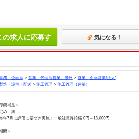
この求人に応募す
気になる！
る
事務、企画系
>
営業、代理店営業、渉外
>
営業、企画営業(法人)
製造・設備・配送
>
施工管理
>
施工管理（建築）
員
形態補足＞
定め：無
毎年7月に評価に基づき実施：一般社員昇給幅 0円～13,000円
期間＞