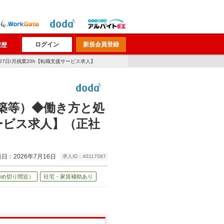
ログイン
新規会員登録
履歴
27日/月残業20h【転職支援サービス求人】
築等）◆働き方と処
サービス求人】（正社
日：2026年7月16日
求人ID：40117087
締め切り間近）
社宅・家賃補助あり