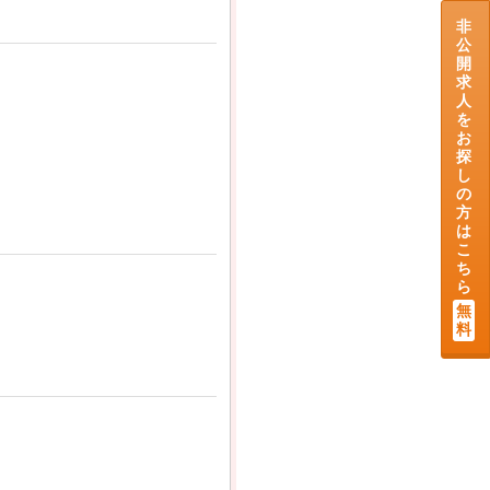
非
公
開
求
人
を
お
探
し
の
方
は
こ
ち
ら
無
料