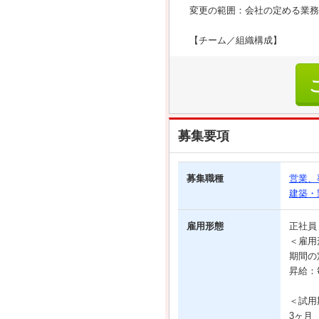
変更の範囲：会社の定める業務
【チーム／組織構成】
募集要項
募集職種
営業、
建築・
雇用形態
正社
＜雇用
期間の
昇給：
＜試用
3ヶ月