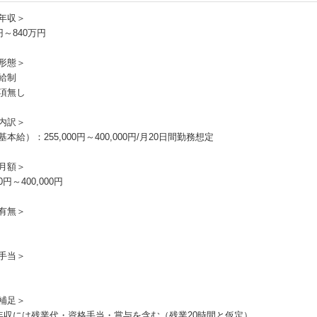
年収＞
円～840万円
形態＞
給制
項無し
内訳＞
本給）：255,000円～400,000円/月20日間勤務想定
月額＞
00円～400,000円
有無＞
手当＞
補足＞
年収には残業代・資格手当・賞与を含む（残業20時間と仮定）。