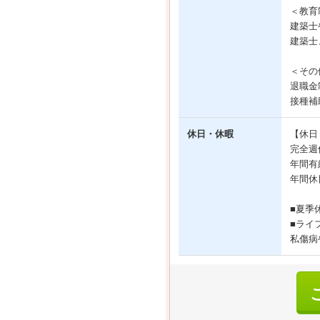
＜教育
建築士
建築士
＜その
退職金
接種補
休日・休暇
【休日
完全週
年間有
年間休
■夏季
■ライ
私傷病