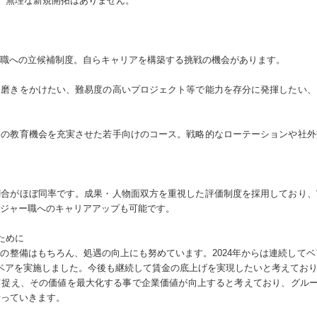
、無理な新規開拓はありません。
職への立候補制度。自らキャリアを構築する挑戦の機会があります。
に磨きをかけたい、難易度の高いプロジェクト等で能力を存分に発揮したい、
めの教育機会を充実させた若手向けのコース。戦略的なローテーションや社外
割合がほぼ同率です。成果・人物面双方を重視した評価制度を採用しており、
ジャー職へのキャリアアップも可能です。
ために
の整備はもちろん、処遇の向上にも努めています。2024年からは連続してベア
ベアを実施しました。今後も継続して賃金の底上げを実現したいと考えてお
捉え、その価値を最大化する事で企業価値が向上すると考えており、グループ
行っていきます。