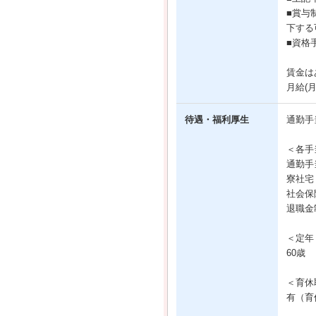
■賞与
下する
■資格手
賃金は
月給(
待遇・福利厚生
通勤手
＜各手
通勤手
寮社宅
社会保
退職金
＜定年
60歳
＜育休
有（育