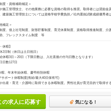
制度・資格補助補足＞
や施工管理技士、その他業務に必要な資格の取得を推奨。取得者には奨励金
、建築施工管理技士については資格学校学費負担／社内選抜試験成績優秀者
他補足＞
制度、借上社宅制度、財形貯蓄制度、育児休業制度、資格取得推進制度、介
助、フレックスタイム制度 等
・休暇】
休2日制（休日は土日祝日）
給休暇3日～20日（下限日数は、入社直後の付与日数となります）
日日数127日
休暇、年末年始休暇、慶弔特別休暇
フサポート休暇制度(有給/最大40日保有可)
や出産・育児・介護時に取得できる休暇制度。男性社員が育児目的で取得す
この求人に応募す
気になる！