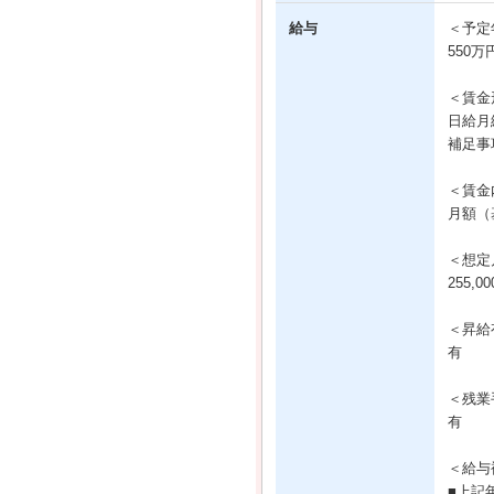
給与
＜予定
550万
＜賃金
日給月
補足事
＜賃金
月額（基
＜想定
255,0
＜昇給
有
＜残業
有
＜給与
■上記