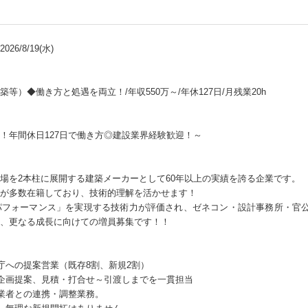
26/8/19(水)
等）◆働き方と処遇を両立！/年収550万～/年休127日/月残業20h
！年間休日127日で働き方◎建設業界経験歓迎！～
場を2本柱に展開する建築メーカーとして60年以上の実績を誇る企業です。
が多数在籍しており、技術的理解を活かせます！
パフォーマンス」を実現する技術力が評価され、ゼネコン・設計事務所・官公
、更なる成長に向けての増員募集です！！
庁への提案営業（既存8割、新規2割）
企画提案、見積・打合せ～引渡しまでを一貫担当
業者との連携・調整業務。