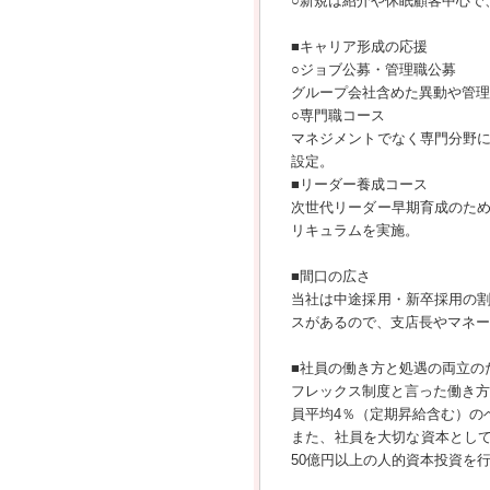
○新規は紹介や休眠顧客中心で
■キャリア形成の応援
○ジョブ公募・管理職公募
グループ会社含めた異動や管理
○専門職コース
マネジメントでなく専門分野
設定。
■リーダー養成コース
次世代リーダー早期育成のた
リキュラムを実施。
■間口の広さ
当社は中途採用・新卒採用の
スがあるので、支店長やマネー
■社員の働き方と処遇の両立の
フレックス制度と言った働き方
員平均4％（定期昇給含む）の
また、社員を大切な資本として
50億円以上の人的資本投資を