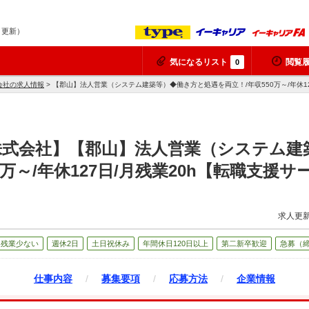
7 更新）
気になるリスト
閲覧
0
会社の求人情報
> 【郡山】法人営業（システム建築等）◆働き方と処遇を両立！/年収550万～/年休1
株式会社】【郡山】法人営業（システム建
0万～/年休127日/月残業20h【転職支援
求人更新
残業少ない
週休2日
土日祝休み
年間休日120日以上
第二新卒歓迎
急募（
仕事内容
/
募集要項
/
応募方法
/
企業情報