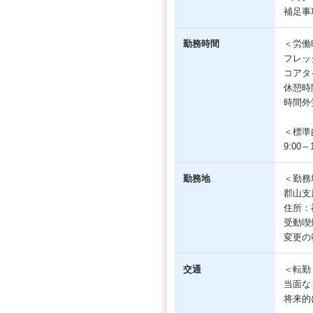
補足事
勤務時間
＜労働
フレッ
コアタイ
休憩時間
時間外
＜標準
9:00～1
勤務地
＜勤務
郡山支
住所：
受動喫
変更の
交通
＜転勤
当面な
将来的