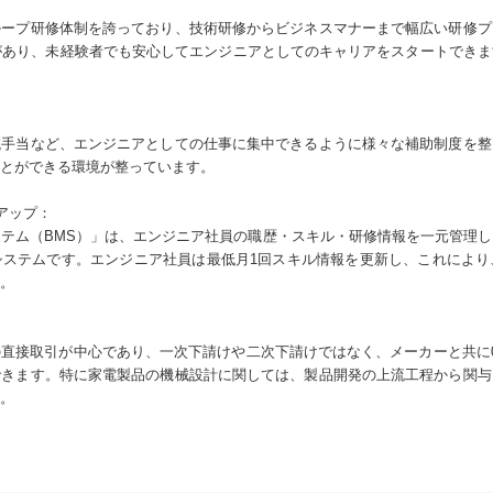
ループ研修体制を誇っており、技術研修からビジネスマナーまで幅広い研修プ
があり、未経験者でも安心してエンジニアとしてのキャリアをスタートでき
域手当など、エンジニアとしての仕事に集中できるように様々な補助制度を整
とができる環境が整っています。
アップ：
テム（BMS）」は、エンジニア社員の職歴・スキル・研修情報を一元管理
システムです。エンジニア社員は最低月1回スキル情報を更新し、これにより
。
直接取引が中心であり、一次下請けや二次下請けではなく、メーカーと共に
できます。特に家電製品の機械設計に関しては、製品開発の上流工程から関与
。