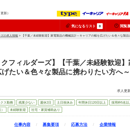
8 更新）
気になるリスト
閲覧
0
ーズの求人情報
> 【千葉／未経験歓迎】家電製品の機械設計～キャリアの幅を広げたい＆色々な製品
ックフィルダーズ】【千葉／未経験歓迎】
広げたい＆色々な製品に携わりたい方へ～
）
求人更新
ックス勤務
残業少ない
週休2日
土日祝休み
年間休日120日以上
採用枠5名以
近）
未経験歓迎
社宅・家賃補助あり
仕事内容
/
募集要項
/
応募方法
/
企業情報