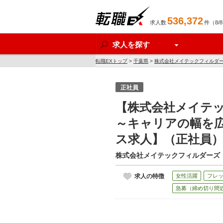
536,372
求人数
件（8/
転職EX
求人を探す
転職EXトップ
>
千葉県
>
株式会社メイテックフィルダ
正社員
【株式会社メイテ
～キャリアの幅を
ス求人】（正社員
株式会社メイテックフィルダーズ
求人の特徴
女性活躍
フレ
急募（締め切り間