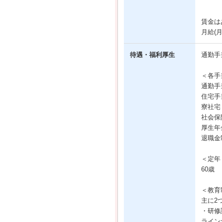
賃金は
月給(
待遇・福利厚生
通勤手
＜各手
通勤手
住宅手
寮社宅
社会保
厚生年
退職金
＜定年
60歳
＜教育
主に2
・研修
ライン