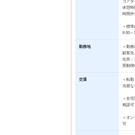
コアタイ
休憩時間
時間外
＜標準
9:00～1
勤務地
＜勤務
顧客先
住所：
受動喫
交通
＜転勤
当面な
＜在宅
相談可
＜オン
可