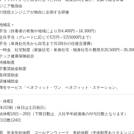
ジニア勉強会
の現役エンジニアが独自に企画する研修
他補足＞
手当（扶養者の有無や地域により月4,400円～16,300円）
赴任手当（グレードに応じて5万円～5万5000円まで）
手当（単身赴任先から自宅まで月2回分の往復交通費）
一時金、社宅制度（家族社宅・単身社宅・独身社宅※費用月20,500円～35,0
テック健康保険組合
持株制度
貯蓄奨励金制度
取得奨励金
研修補助金
厚生サービス「ベネフィット・ワン ベネフィット・ステーション」
・休暇】
休2日制（休日は土日祝日）
給休暇10日～20日（下限日数は、入社半年経過後の付与日数となります）
日日数124日
暇、年末年始休暇、ゴールデンウィーク、有給休暇（半休制度あり※エンジニ