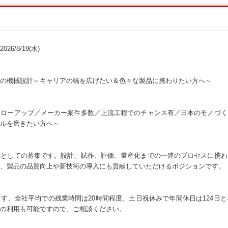
26/8/19(水)
の機械設計～キャリアの幅を広げたい＆色々な製品に携わりたい方へ～
ォローアップ／メーカー案件多数／上流工程でのチャンス有／日本のモノづく
ルを磨きたい方へ～
アとしての募集です。設計、試作、評価、量産化までの一連のプロセスに携わ
、製品の品質向上や新技術の導入にも貢献していただけるポジションです。
す。全社平均での残業時間は20時間程度、土日祝休みで年間休日は124日
の利用も可能ですので、ご相談ください。