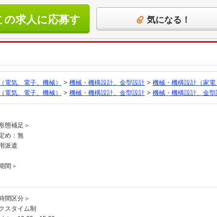
この求人に応募す
気になる！
る
（電気、電子、機械）
>
機械・機構設計、金型設計
>
機械・機構設計（家電
（電気、電子、機械）
>
機械・機構設計、金型設計
>
機械・機構設計、金型
員
形態補足＞
定め：無
用派遣
期間＞
時間区分＞
クスタイム制