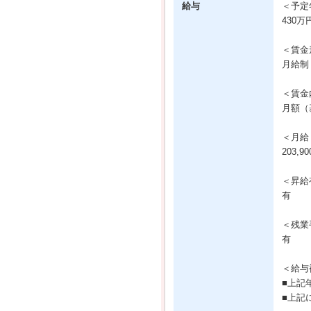
給与
＜予定
430万
＜賃金
月給制
＜賃金
月額（基
＜月給
203,9
＜昇給
有
＜残業
有
＜給与
■上記
■上記に