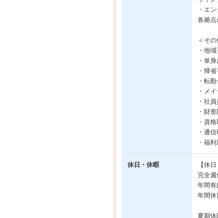
・エン
各拠点
＜その
・地域
・単身
・帰省
・転勤
・メイ
・社員
・財形
・資格
・通信
・福利
休日・休暇
【休日
完全週
年間有
年間休
夏期休