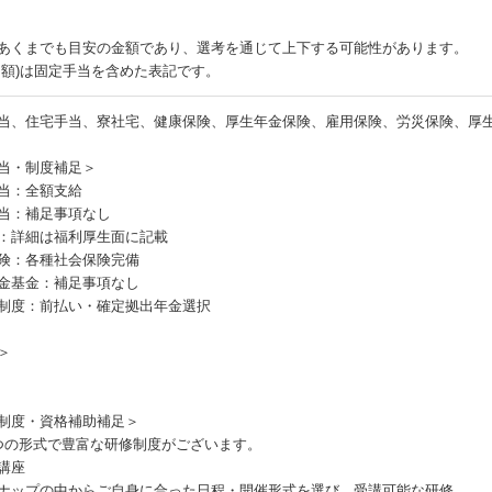
あくまでも目安の金額であり、選考を通じて上下する可能性があります。
月額)は固定手当を含めた表記です。
当、住宅手当、寮社宅、健康保険、厚生年金保険、雇用保険、労災保険、厚
当・制度補足＞
当：全額支給
当：補足事項なし
：詳細は福利厚生面に記載
険：各種社会保険完備
金基金：補足事項なし
制度：前払い・確定拠出年金選択
＞
制度・資格補助補足＞
つの形式で豊富な研修制度がございます。
講座
ナップの中からご自身に合った日程・開催形式を選び、受講可能な研修