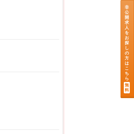
非
公
開
求
人
を
お
探
し
の
方
は
こ
ち
ら
無
料