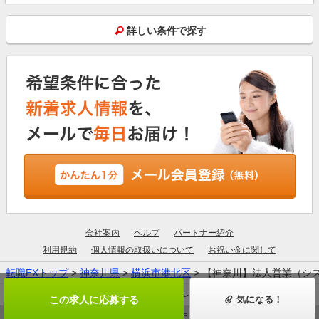
詳しい条件で探す
会社案内
ヘルプ
パートナー紹介
利用規約
個人情報の取扱いについて
お祝い金に関して
転職EXトップ
>
神奈川県
>
横浜市港北区
> 【神奈川】法人営業（シス
厚生労働大臣許可：13-ユ-305190
この求人に応募する
気になる！
© ZIGExN ALL RIGHTS RESERVED.