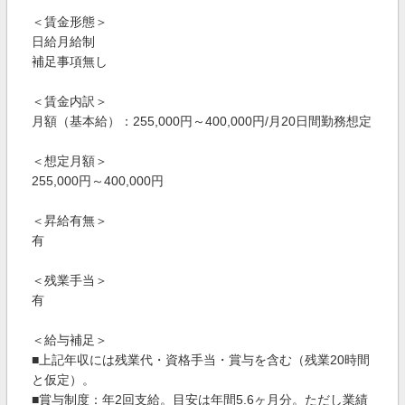
＜賃金形態＞
日給月給制
補足事項無し
＜賃金内訳＞
月額（基本給）：255,000円～400,000円/月20日間勤務想定
＜想定月額＞
255,000円～400,000円
＜昇給有無＞
有
＜残業手当＞
有
＜給与補足＞
■上記年収には残業代・資格手当・賞与を含む（残業20時間
と仮定）。
■賞与制度：年2回支給。目安は年間5.6ヶ月分。ただし業績