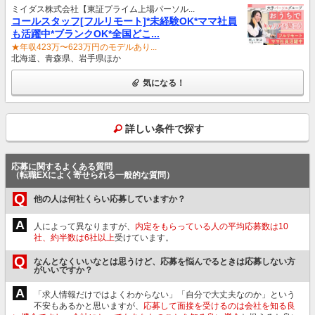
ミイダス株式会社【東証プライム上場パーソル...
コールスタッフ[フルリモート]*未経験OK*ママ社員
も活躍中*ブランクOK*全国どこ...
★年収423万〜623万円のモデルあり...
北海道、青森県、岩手県ほか
気になる！
詳しい条件で探す
応募に関するよくある質問
（転職EXによく寄せられる一般的な質問）
Q
他の人は何社くらい応募していますか？
A
人によって異なりますが、
内定をもらっている人の平均応募数は10
社、約半数は6社以上
受けています。
Q
なんとなくいいなとは思うけど、応募を悩んでるときは応募しない方
がいいですか？
A
「求人情報だけではよくわからない」「自分で大丈夫なのか」という
不安もあるかと思いますが、
応募して面接を受けるのは会社を知る良