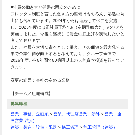
■社員の働き方と処遇の両立のために
フレックス制度と言った働き方の整備はもちろん、処遇の向
上にも努めています。2024年からは連続してベアを実施
し、2025年度には正社員平均4％（定期昇給含む）のベアを
実施しました。今後も継続して賃金の底上げを実現したいと
考えております。
また、社員を大切な資本として捉え、その価値を最大化する
事で企業価値が向上すると考えており、グループ全体で
2025年度から5年間で50億円以上の人的資本投資を行ってい
きます。
変更の範囲：会社の定める業務
【チーム／組織構成】
募集職種
営業、事務、企画系
>
営業、代理店営業、渉外
>
営業、企
画営業(法人)
建築・製造・設備・配送
>
施工管理
>
施工管理（建築）