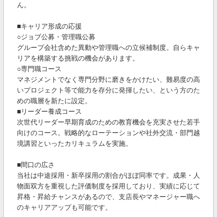
ん。
■キャリア形成の応援
○ジョブ公募・管理職公募
グループ会社含めた異動や管理職への立候補制度。自らキャ
リアを構築する挑戦の機会があります。
○専門職コース
マネジメントでなく専門分野に磨きをかけたい、難易度の高
いプロジェクト等で能力を存分に発揮したい、という方のた
めの職層を新たに設定。
■リーダー養成コース
次世代リーダー早期育成のための教育機会を充実させた若手
向けのコース。戦略的なローテーションや社外交流・部門越
境講習といったカリキュラムを実施。
■間口の広さ
当社は中途採用・新卒採用の割合がほぼ同率です。成果・人
物面双方を重視した評価制度を採用しており、実績に応じて
昇格・昇給チャンスがあるので、支店長やマネージャー職へ
のキャリアアップも可能です。