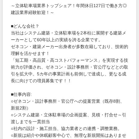
～立体駐車場業界トップシェア！年間休日127日で働き方◎
建設業界経験歓迎！～
■どんな会社？
当社はシステム建築・立体駐車場を2本柱に展開する建築メ
ーカーとして60年以上の実績を誇る企業です。
ゼネコン・建築メーカー出身者が多数在籍しており、技術的
理解を活かせます！
「短工期・高品質・高コストパフォーマンス」を実現する技
術力が評価され、ゼネコン・設計事務所・官公庁などとの取
引を拡大中。5カ年の事業計画も前倒しで達成し、更なる成
長に向けての増員募集です！！
■仕事内容:
○ゼネコン・設計事務所・官公庁への提案営業（既存8割、
新規2割）
○システム建築・立体駐車場の企画提案、見積・打合せ～引
渡しまでを一貫担当
○社内の設計・施工担当、協力業者との連携・調整業務。
○新規は紹介や休眠顧客中心で、無理な新規開拓はありませ