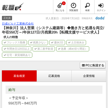
0
気になる
閲覧履歴
検索
ログイン
正社員
求人更新日：2026年7月16日
情報提供元
日成ビルド工業株式会社
【神奈川】法人営業（システム建築等）◆働き方と処遇を両立/
年収550万～/年休127日/月残業20h【転職支援サービス求人】
求人の特徴
フレックス勤務
残業少ない
週休2日
土日祝休み
年間休日120日以上
第二新卒歓迎
急募（締め切り間近）
社宅・家賃補助あり
PCに転送する
募集概要
応募資格
企業情報
給与
＜予定年収＞
550万円～840万円