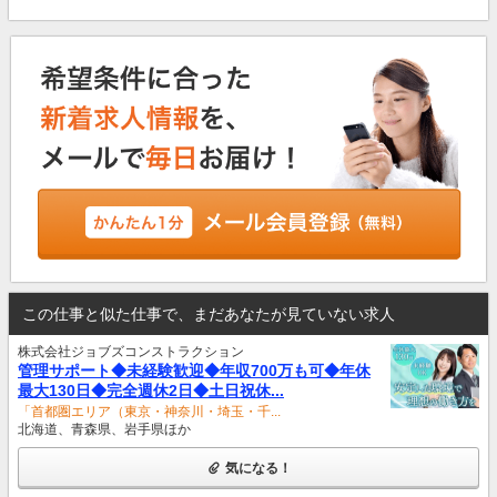
この仕事と似た仕事で、まだあなたが見ていない求人
株式会社ジョブズコンストラクション
管理サポート◆未経験歓迎◆年収700万も可◆年休
最大130日◆完全週休2日◆土日祝休...
「首都圏エリア（東京・神奈川・埼玉・千...
北海道、青森県、岩手県ほか
気になる！