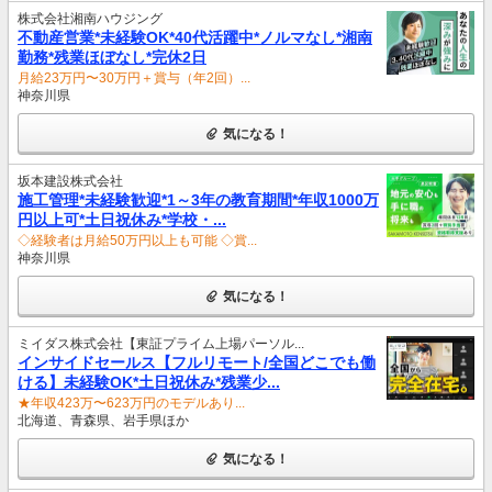
株式会社湘南ハウジング
不動産営業*未経験OK*40代活躍中*ノルマなし*湘南
勤務*残業ほぼなし*完休2日
月給23万円〜30万円＋賞与（年2回）...
神奈川県
気になる！
坂本建設株式会社
施工管理*未経験歓迎*1～3年の教育期間*年収1000万
円以上可*土日祝休み*学校・...
◇経験者は月給50万円以上も可能 ◇賞...
神奈川県
気になる！
ミイダス株式会社【東証プライム上場パーソル...
インサイドセールス【フルリモート/全国どこでも働
ける】未経験OK*土日祝休み*残業少...
★年収423万〜623万円のモデルあり...
北海道、青森県、岩手県ほか
気になる！