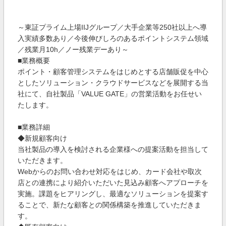
～東証プライム上場IIJグループ／大手企業等250社以上へ導
入実績多数あり／今後伸びしろのあるポイントシステム領域
／残業月10h／ノー残業デーあり～
■業務概要
ポイント・顧客管理システムをはじめとする店舗販促を中心
としたソリューション・クラウドサービスなどを展開する当
社にて、自社製品「VALUE GATE」の営業活動をお任せい
たします。
■業務詳細
◆新規顧客向け
当社製品の導入を検討される企業様への提案活動を担当して
いただきます。
Webからのお問い合わせ対応をはじめ、カード会社や取次
店との連携により紹介いただいた見込み顧客へアプローチを
実施。課題をヒアリングし、最適なソリューションを提案す
ることで、新たな顧客との関係構築を推進していただきま
す。