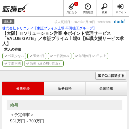
0
気になる
閲覧履歴
検索
ログイン
正社員
求人更新日：2026年5月28日
情報提供元
株式会社トリニティ【東証プライム上場 平田機工グループ】
【大阪】ITソリューション営業 ◆ポイント管理サービス
「VALUE GATE」／東証プライム上場G【転職支援サービス求
人】
求人の特徴
残業少ない
週休2日
土日祝休み
年間休日120日以上
学歴不問
急募（締め切り間近）
PCに転送する
募集概要
応募資格
企業情報
給与
＜予定年収＞
551万円～700万円