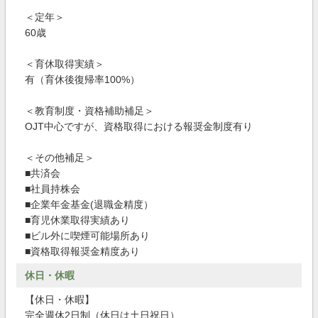
＜定年＞
60歳
＜育休取得実績＞
有（育休後復帰率100%）
＜教育制度・資格補助補足＞
OJT中心ですが、資格取得における報奨金制度有り
＜その他補足＞
■共済会
■社員持株会
■企業年金基金(退職金精度）
■育児休業取得実績あり
■ビル外に喫煙可能場所あり
■資格取得報奨金精度あり
休日・休暇
【休日・休暇】
完全週休2日制（休日は土日祝日）