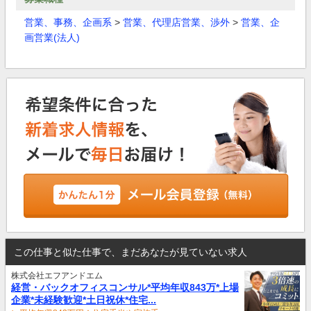
営業、事務、企画系
>
営業、代理店営業、渉外
>
営業、企
画営業(法人)
この仕事と似た仕事で、まだあなたが見ていない求人
株式会社エフアンドエム
経営・バックオフィスコンサル*平均年収843万*上場
企業*未経験歓迎*土日祝休*住宅...