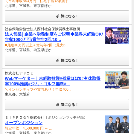
＼平均年収843万円！住宅手当や家族手...
北海道、宮城県、東京都ほか
気になる！
社会保険労務士法人西村社会保険労務士事務所
法人営業│企業へ労務制度をご説明◆業界未経験OK/
年収1000万可/賞与年2回/10...
■月給30万円以上＋賞与年2回（最大6...
北海道、宮城県、埼玉県ほか
気になる！
株式会社アドコミ
Webマーケター｜未経験歓迎#残業ほぼ0#有休取得
率100%推奨#ジム・ゴルフ無料#...
＼インセンティブや賞与あり！年収700...
東京都、大阪府
気になる！
ＢＩＰＲＯＧＹ株式会社【ポジションマッチ登録】
オープンポジション
想定年収：4,500,000 円 ～ ...
北海道、宮城県、東京都ほか