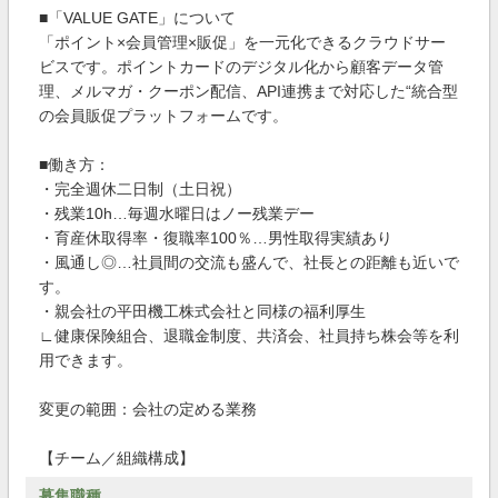
■「VALUE GATE」について
「ポイント×会員管理×販促」を一元化できるクラウドサー
ビスです。ポイントカードのデジタル化から顧客データ管
理、メルマガ・クーポン配信、API連携まで対応した“統合型
の会員販促プラットフォームです。
■働き方：
・完全週休二日制（土日祝）
・残業10h…毎週水曜日はノー残業デー
・育産休取得率・復職率100％…男性取得実績あり
・風通し◎…社員間の交流も盛んで、社長との距離も近いで
す。
・親会社の平田機工株式会社と同様の福利厚生
∟健康保険組合、退職金制度、共済会、社員持ち株会等を利
用できます。
変更の範囲：会社の定める業務
【チーム／組織構成】
募集職種