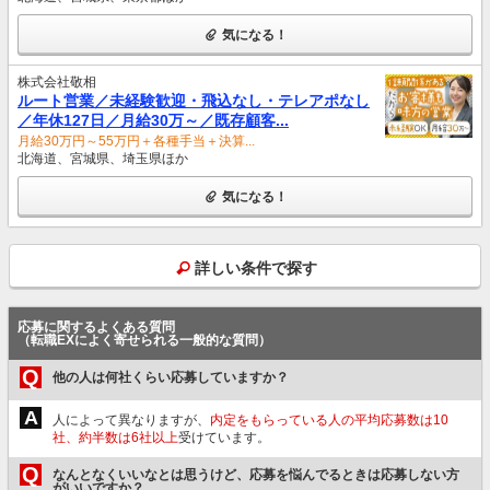
気になる！
株式会社敬相
ルート営業／未経験歓迎・飛込なし・テレアポなし
／年休127日／月給30万～／既存顧客...
月給30万円～55万円＋各種手当＋決算...
北海道、宮城県、埼玉県ほか
気になる！
詳しい条件で探す
応募に関するよくある質問
（転職EXによく寄せられる一般的な質問）
Q
他の人は何社くらい応募していますか？
A
人によって異なりますが、
内定をもらっている人の平均応募数は10
社、約半数は6社以上
受けています。
Q
なんとなくいいなとは思うけど、応募を悩んでるときは応募しない方
がいいですか？