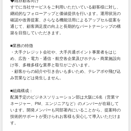
◆既存顧客向け
すでに当社サービスをご利用いただいている顧客様に対し、
継続的なフォローアップと価値提供を行います。運用状況の
確認や改善提案、さらなる機能活用によるアップセル提案を
通じて、顧客満足度の向上と長期的なパートナーシップの構
築を目指していただきます。
■業務の特徴
・大手クレジット会社や、大手共通ポイント事業者をはじ
め、広告・電力・通信・航空各企業及びホテル・商業施設向
け等、多種多様な業界と取引がございます。
・顧客からの紹介や引き合いも多いため、テレアポや飛び込
み営業などは発生しません。
■組織構成：
配属予定のビジネスソリューション部は大阪に6名（営業マ
ネージャー、PM、エンジニアなど）のメンバーが在籍して
います。開発メンバーも同部署内にいることから、提案時の
技術的サポートが受けられお客様も安心して導入いただけま
す。