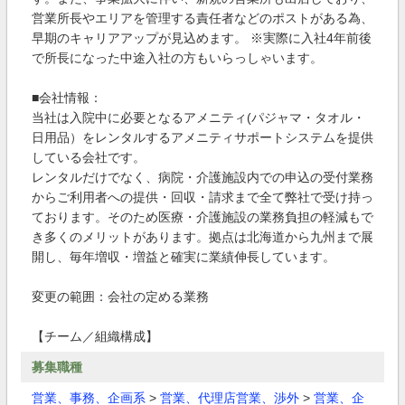
営業所長やエリアを管理する責任者などのポストがある為、
早期のキャリアアップが見込めます。 ※実際に入社4年前後
で所長になった中途入社の方もいらっしゃいます。
■会社情報：
当社は入院中に必要となるアメニティ(パジャマ・タオル・
日用品）をレンタルするアメニティサポートシステムを提供
している会社です。
レンタルだけでなく、病院・介護施設内での申込の受付業務
からご利用者への提供・回収・請求まで全て弊社で受け持っ
ております。そのため医療・介護施設の業務負担の軽減もで
き多くのメリットがあります。拠点は北海道から九州まで展
開し、毎年増収・増益と確実に業績伸長しています。
変更の範囲：会社の定める業務
【チーム／組織構成】
募集職種
営業、事務、企画系
>
営業、代理店営業、渉外
>
営業、企