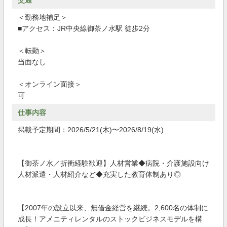
交通
＜勤務地補足＞
■アクセス：JR中央線御茶ノ水駅 徒歩2分
＜転勤＞
当面なし
＜オンライン面接＞
可
仕事内容
掲載予定期間：2026/5/21(木)〜2026/8/19(水)
【御茶ノ水／折衝経験歓迎】人材営業◆病院・介護施設向け
人材派遣・人材紹介など◆充実した教育体制あり◎
【2007年の設立以来、無借金経営を継続。2,600名の体制に
成長！アメニティレンタルのストックビジネスモデルを構