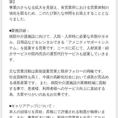
築】
事業のさらなる拡大を見据え、各営業所における営業体制の
強化を図るため、このたび新たな仲間をお迎えすることとな
りました。
■業務詳細：
病院や介護施設に向けて、入院・入所時に必要な衣類やタオ
ル、日用品などをレンタルできる「アメニティサポートシス
テム」を提案する営業です。ニーズに応じて、人材派遣・紹
介サービスや院内売店の運営代行サービスも提案していきま
す。
主な営業活動は新規提案営業と既存フォローの両輪です。
社会貢献性も高く、今後の高齢化社会において成長が見込め
る成長産業です。 また、病院や介護施設の業務軽減に貢献
する事で、患者様、利用者様へのサービス向上に直結する
為、大変やりがいのあるお仕事です。
■キャリアアップについて：
本人の頑張りを昇給、昇格にて評価される制度が御座いま
す。また、事業拡大に伴い、新規の営業所も出店しており、