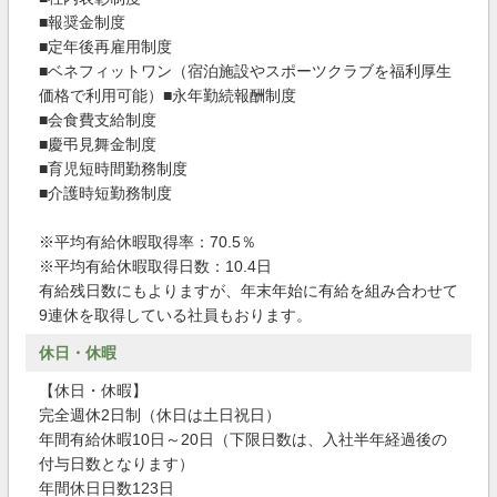
■報奨金制度
■定年後再雇用制度
■ベネフィットワン（宿泊施設やスポーツクラブを福利厚生
価格で利用可能）■永年勤続報酬制度
■会食費支給制度
■慶弔見舞金制度
■育児短時間勤務制度
■介護時短勤務制度
※平均有給休暇取得率：70.5％
※平均有給休暇取得日数：10.4日
有給残日数にもよりますが、年末年始に有給を組み合わせて
9連休を取得している社員もおります。
休日・休暇
【休日・休暇】
完全週休2日制（休日は土日祝日）
年間有給休暇10日～20日（下限日数は、入社半年経過後の
付与日数となります）
年間休日日数123日