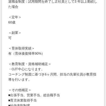
退職金制度：試用期間を終了し正社員として3 年以上勤続し
た場合
＜定年＞
60歳
＜副業＞
可
＜育休取得実績＞
有（育休後復帰率90%）
＜教育制度・資格補助補足＞
・OJT中心になります。
コーチング制度に基づき6ヶ月間、担当の先輩社員が教育指
導を行います。
＜その他補足＞
■出張手当、営業手当、総合職手当
■育児休業取得手当
■社内表彰制度