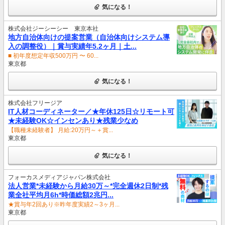
気になる！
株式会社ジーシーシー 東京本社
地方自治体向けの提案営業（自治体向けシステム導
入の調整役）｜賞与実績年5.2ヶ月｜土...
■ 初年度想定年収500万円 〜 60...
東京都
気になる！
株式会社フリージア
IT人材コーディネーター／★年休125日☆リモート可
★未経験OK☆インセンあり★残業少なめ
【職種未経験者】 月給:20万円～＋賞...
東京都
気になる！
フォーカスメディアジャパン株式会社
法人営業*未経験から月給30万～*完全週休2日制*残
業全社平均月6h*時価総額2兆円...
★賞与年2回あり※昨年度実績2～3ヶ月...
東京都