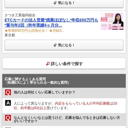
気になる！
さつき工業協同組合
ETCカードの法人営業*残業ほぼなし*年収650万円も
*賞与年2回（昨年実績4ヶ月分...
★年収650万円も目指せる！ ★月給3...
東京都
気になる！
詳しい条件で探す
応募に関するよくある質問
（転職EXによく寄せられる一般的な質問）
Q
他の人は何社くらい応募していますか？
A
人によって異なりますが、
内定をもらっている人の平均応募数は10
社、約半数は6社以上
受けています。
Q
なんとなくいいなとは思うけど、応募を悩んでるときは応募しない方
がいいですか？