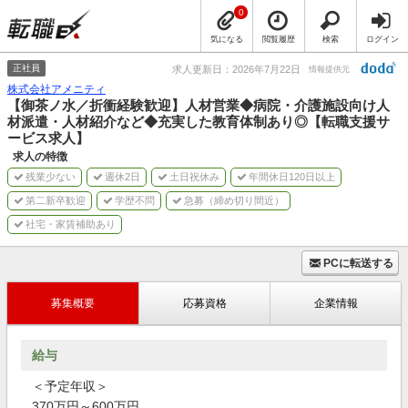
0
気になる
閲覧履歴
検索
ログイン
正社員
求人更新日：2026年7月22日
情報提供元
株式会社アメニティ
【御茶ノ水／折衝経験歓迎】人材営業◆病院・介護施設向け人
材派遣・人材紹介など◆充実した教育体制あり◎【転職支援サ
ービス求人】
求人の特徴
残業少ない
週休2日
土日祝休み
年間休日120日以上
第二新卒歓迎
学歴不問
急募（締め切り間近）
社宅・家賃補助あり
PCに転送する
募集概要
応募資格
企業情報
給与
＜予定年収＞
370万円～600万円